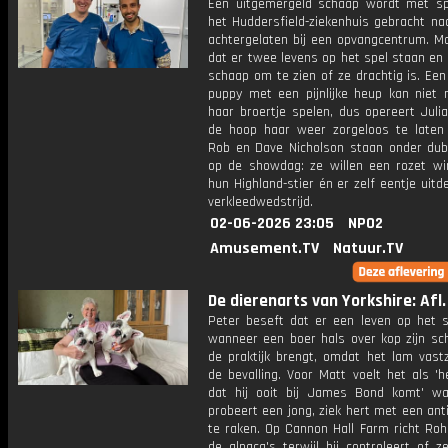
Een uitgemergeld schaap wordt met s
het Huddersfield-ziekenhuis gebracht na
achtergelaten bij een opvangcentrum. Ma
dat er twee levens op het spel staan en
schaap om te zien of ze drachtig is. Een
puppy met een pijnlijke heup kan niet
haar broertje spelen, dus opereert Juli
de hoop haar weer zorgeloos te laten 
Rob en Dave Nicholson staan onder dub
op de showdag: ze willen een rozet w
hun Highland-stier én er zelf eentje uitde
verkleedwedstrijd.
02-06-2026 23:05
NPO2
Amusement.TV
Natuur.TV
De dierenarts van Yorkshire: Afl.
Peter beseft dat er een leven op het s
wanneer een boer hals over kop zijn sc
de praktijk brengt, omdat het lam vastz
de bevalling. Voor Matt voelt het als 'h
dat hij ooit bij James Bond komt' wa
probeert een jong, ziek hert met een antib
te raken. Op Cannon Hall Farm richt Roh
de alpaca's terwijl hij controleert of z