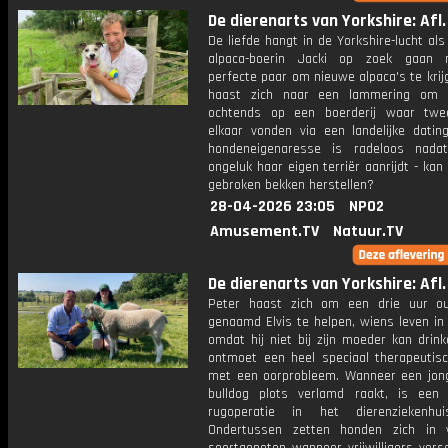
De dierenarts van Yorkshire: Afl.
De liefde hangt in de Yorkshire-lucht als
alpaca-boerin Jacki op zoek gaan 
perfecte paar om nieuwe alpaca's te krij
haast zich naar een lammering om 
ochtends op een boerderij waar twe
elkaar vonden via een landelijke dating
hondeneigenaresse is radeloos nada
ongeluk haar eigen terriër aanrijdt - kan 
gebroken bekken herstellen?
28-04-2026 23:05
NPO2
Amusement.TV
Natuur.TV
De dierenarts van Yorkshire: Afl.
Peter haast zich om een drie uur o
genaamd Elvis te helpen, wiens leven in
omdat hij niet bij zijn moeder kan drink
ontmoet een heel speciaal therapeutis
met een oorprobleem. Wanneer een jon
bulldog plots verlamd raakt, is een
rugoperatie in het dierenziekenhui
Ondertussen zetten honden zich in 