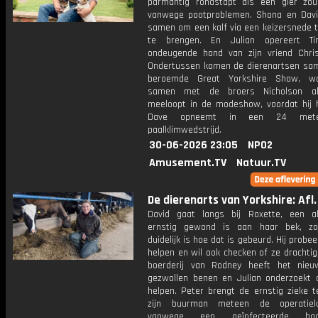
parmantig rondstapt als een gier zo
vanwege pootproblemen. Shona en Dav
samen om een kalf via een keizersnede t
te brengen. En Julian opereert T
ondeugende hond van zijn vriend Chris
Ondertussen komen de dierenartsen sa
beroemde Great Yorkshire Show, w
samen met de broers Nicholson a
meeloopt in de modeshow, voordat hij 
Dave opneemt in een 24 met
paalklimwedstrijd.
30-06-2026 23:05
NPO2
Amusement.TV
Natuur.TV
De dierenarts van Yorkshire: Afl.
David gaat langs bij Roxette, een a
ernstig gewond is aan haar bek, zo
duidelijk is hoe dat is gebeurd. Hij probee
helpen en wil ook checken of ze drachtig
boerderij van Rodney heeft het nie
gezwollen benen en Julian onderzoekt o
helpen. Peter brengt de ernstig zieke t
zijn buurman meteen de operatie
vanwege een geïnfecteerde baar