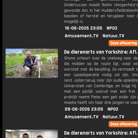
Ondertussen maakt Rohin röntgenfoto'
gewonde das in het Huddersfieldziekenh
bepalen of herstel en terugkeer naar 
mogelijk is.
16-06-2026 23:05
NPO2
Amusement.TV
Natuur.TV
De dierenarts van Yorkshire: Afl.
Shona scheurt over de snelweg naar de 
die midden op de route ligt, waar e
worstelt met de bevalling. Ze vermoedt a
een spoedoperatie nodig zal zijn. On
reist Julian terug naar zijn oude opleidin
Universiteit van Cambridge, en krijgt hi
met een pijnlijk voorval met een fret.
praktijk neemt Peter een geit onder zijn
moeite heeft om haar drie jongen te voe
09-06-2026 23:05
NPO2
Amusement.TV
Natuur.TV
De dierenarts van Yorkshire: Afl.