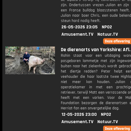
zijn. Ondertussen vrezen Julian en zijn
een Franse bulldog blaasstenen heeft. 
Julian naar boer Chris, een oude bekend
steun hard nodig heeft.
26-05-2026 23:05
NPO2
Amusement.TV
Natuur.TV
De dierenarts van Yorkshire: Afl.
Rohin staat voor een uitdaging wan
pasgeboren lammetje met zijn ingewa
buiten naar het ziekenhuis wordt gebrach
het diertje redden? Peter helpt ee
veehouder die haar laatste twee Highla
niet meer kan houden. Julian 
operatiekamer in met een prachtig
retriever, terwijl Matt een verrassende 
heeft met een varken. Voor de Mak
Foundation bezorgen de dierenartsen 
Herriot-fan een onvergetelijke dag.
12-05-2026 23:00
NPO2
Amusement.TV
Natuur.TV