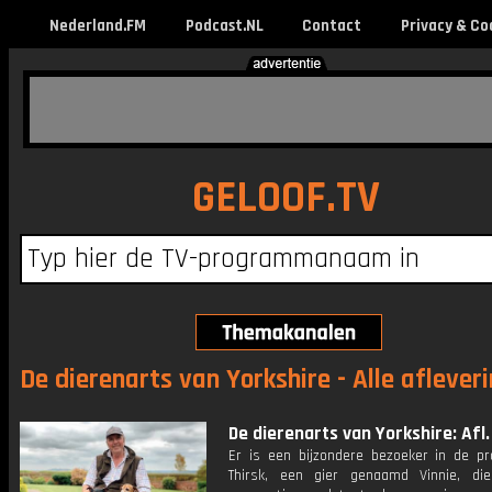
Nederland.FM
Podcast.NL
Contact
Privacy & Co
GELOOF.TV
De dierenarts van Yorkshire - Alle aflever
De dierenarts van Yorkshire: Afl.
Er is een bijzondere bezoeker in de pra
Thirsk, een gier genaamd Vinnie, di