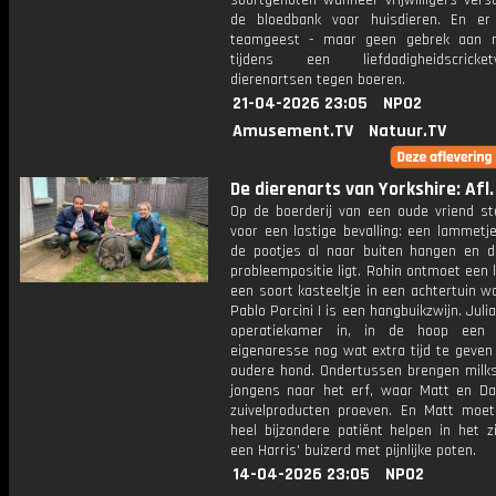
soortgenoten wanneer vrijwilligers versc
de bloedbank voor huisdieren. En er
teamgeest - maar geen gebrek aan riv
tijdens een liefdadigheidscricketw
dierenartsen tegen boeren.
21-04-2026 23:05
NPO2
Amusement.TV
Natuur.TV
De dierenarts van Yorkshire: Afl.
Op de boerderij van een oude vriend st
voor een lastige bevalling: een lammetj
de pootjes al naar buiten hangen en d
probleempositie ligt. Rohin ontmoet een l
een soort kasteeltje in een achtertuin w
Pablo Porcini I is een hangbuikzwijn. Juli
operatiekamer in, in de hoop een 
eigenaresse nog wat extra tijd te geven
oudere hond. Ondertussen brengen milk
jongens naar het erf, waar Matt en Dav
zuivelproducten proeven. En Matt moe
heel bijzondere patiënt helpen in het z
een Harris' buizerd met pijnlijke poten.
14-04-2026 23:05
NPO2