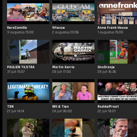
VeraCamilla
Vitesse
Anne Frank House
3 augustus 15:00
2 augustus 20:56
1 augustus 15:00
PAULIEN TILSTRA
Martin Garrix
OnsOranje
31 juli 15:07
28 juli 17:00
28 juli 16:36
TSN
Wil & Tien
RoddelPraat
27 juli 14:14
24 juli 06:00
22 juli 18:01