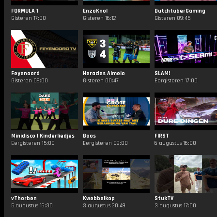
FORMULA 1
EnzoKnol
DutchtuberGaming
Gisteren 17:00
Gisteren 16:12
Gisteren 09:45
Feyenoord
Heracles Almelo
SLAM!
Gisteren 09:00
Gisteren 00:47
Eergisteren 17:00
Minidisco | Kinderliedjes
Boos
FIRST
Eergisteren 15:00
Eergisteren 09:00
6 augustus 16:00
vThorben
Kwebbelkop
StukTV
5 augustus 16:30
3 augustus 20:49
3 augustus 17:00