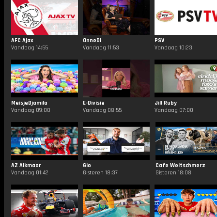
AFC Ajax
OnneDi
PSV
Vandaag 14:55
Vandaag 11:53
Vandaag 10:23
MeisjeDjamila
E-Divisie
Jill Ruby
Vandaag 09:00
Vandaag 08:55
Vandaag 07:00
AZ Alkmaar
Gio
Cafe Weltschmerz
Vandaag 01:42
Gisteren 18:37
Gisteren 18:08