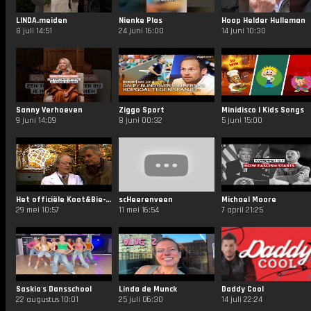
LINDA.meiden
Nienke Plas
Hoop Helder Hulleman
8 juli 14:51
24 juni 16:00
14 juni 10:30
Sanny Verhoeven
Ziggo Sport
Minidisco | Kids Songs
9 juni 14:09
8 juni 00:32
5 juni 15:00
Het officiële Koot&Bie-kanaal
scHeerenveen
Michael Moore
29 mei 10:57
11 mei 16:54
7 april 21:25
Saskia's Dansschool
Linda de Munck
Daddy Cool
22 augustus 10:01
25 juli 06:30
14 juli 22:24