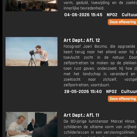
vorm, geduld, toewijding en de zoekt
innerlijke tevredenheid.
04-06-2026 15:45
NPO2
Cultuu
Art Dept.: Afl. 12
Fotograaf Joeri Bosma, die opgroeide 
keert terug naar het eiland waar hij 
toevlucht zocht in de natuur. Doo
zelfportretten te maken op de plekke
toen rust gaven, onderzoekt hij hoe zij
met het landschap is veranderd en 
zoektocht naar zichzelf, vastg
zelfportretten, voortduurt.
28-05-2026 15:40
NPO2
Cultuur
Art Dept.: Afl. 11
De 80-jarige kunstenaar Marcel Hinze,
schilderen de ultieme vorm van vrijheid
schilderlessen in een verslavingskliniek. T