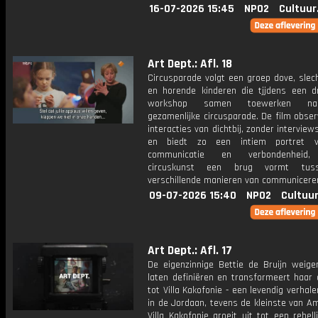
16-07-2026 15:45
NPO2
Cultuur
Art Dept.: Afl. 18
Circusparade volgt een groep dove, slec
en horende kinderen die tjjdens een d
workshop samen toewerken n
gezamenlijke circusparade. De film obse
interacties van dichtbij, zonder interviews
en biedt zo een intiem portret v
communicatie en verbondenheid,
circuskunst een brug vormt tus
verschillende manieren van communicere
09-07-2026 15:40
NPO2
Cultuur
Art Dept.: Afl. 17
De eigenzinnige Bettie de Bruijn weiger
laten definiëren en transformeert haar 
tot Villa Kakofonie - een levendig verh
in de Jordaan, tevens de kleinste van A
Villa Kakofonie groeit uit tot een rebel