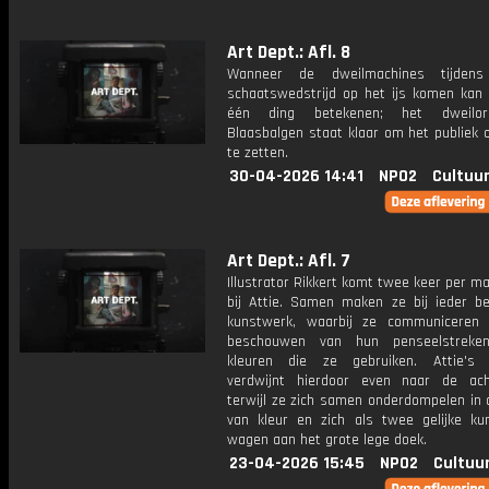
Art Dept.: Afl. 8
Wanneer de dweilmachines tijde
schaatswedstrijd op het ijs komen kan
één ding betekenen; het dweilo
Blaasbalgen staat klaar om het publiek 
te zetten.
30-04-2026 14:41
NPO2
Cultuur
Art Dept.: Afl. 7
Illustrator Rikkert komt twee keer per m
bij Attie. Samen maken ze bij ieder b
kunstwerk, waarbij ze communiceren
beschouwen van hun penseelstrek
kleuren die ze gebruiken. Attie's 
verdwijnt hierdoor even naar de ach
terwijl ze zich samen onderdompelen in 
van kleur en zich als twee gelijke ku
wagen aan het grote lege doek.
23-04-2026 15:45
NPO2
Cultuu