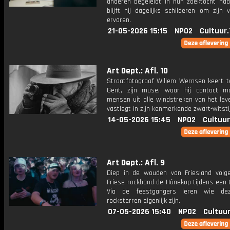
anderen begeleidt in hun zoektocht naar
blijft hij dagelijks schilderen om zijn v
ervaren.
21-05-2026 15:15
NPO2
Cultuur
Art Dept.: Afl. 10
Straatfotograaf Willem Wernsen keert t
Gent, zijn muse, waar hij contact 
mensen uit alle windstreken van het lev
vastlegt in zijn kenmerkende zwart-witstij
14-05-2026 15:45
NPO2
Cultuur
Art Dept.: Afl. 9
Diep in de wouden van Friesland vol
Friese rockband de Hûnekop tijdens een 
Via de feestgangers leren wie dez
rocksterren eigenlijk zijn.
07-05-2026 15:40
NPO2
Cultuur