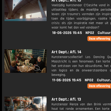
Art Dept.: Afl. 15
Veelzijdig kunstenaar C'Cesirhe vond in
uitlaatklep tijdens de moeilijke period
leven: zijn trauma's vormden zijn inspir
toen die tijden voorbijgingen, raakte h
crisis: als zijn inspiratie niet meer uit 
waar komt het dan wel vandaan?
18-06-2026 15:45
NPO2
Cultuur
Art Dept.: Afl. 14
Kunstenaarscollectief Los Dancing Q
Maastricht is een fenomeen. Een korte 
het ontstaan van hun absurdisme, het 
van logica en de onweerstaanbare d
beweging.
11-06-2026 15:45
NPO2
Cultuur
Art Dept.: Afl. 13
Kunstenaar Renze van den Brink vorm
hout tot ronde ornamenten. Een korte 