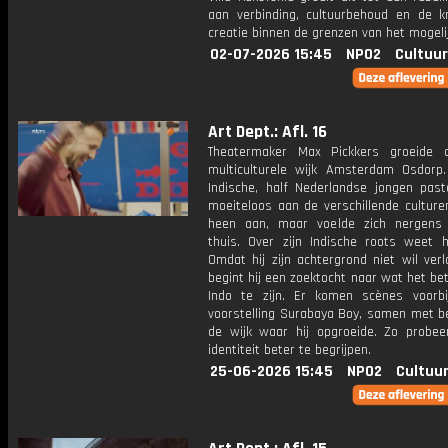
aan verbinding, cultuurbehoud en de k
creatie binnen de grenzen van het mogeli
02-07-2026 15:45
NPO2
Cultuur
Art Dept.: Afl. 16
Theatermaker Max Pickkers groeide 
multiculturele wijk Amsterdam Osdorp.
Indische, half Nederlandse jongen paste
moeiteloos aan de verschillende culture
heen aan, maar voelde zich nergens
thuis. Over zijn Indische roots weet hi
Omdat hij zijn achtergrond niet wil ver
begint hij een zoektocht naar wat het b
Indo te zijn. Er komen scènes voorbij
voorstelling Surabaya Boy, samen met be
de wijk waar hij opgroeide. Zo probeert
identiteit beter te begrijpen.
25-06-2026 15:45
NPO2
Cultuur