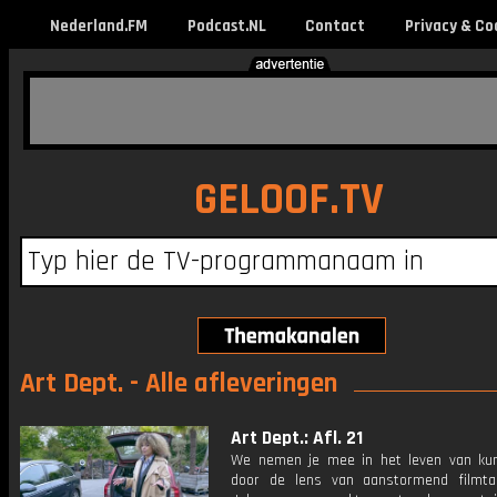
Nederland.FM
Podcast.NL
Contact
Privacy & Co
GELOOF.TV
Art Dept. - Alle afleveringen
Art Dept.: Afl. 21
We nemen je mee in het leven van ku
door de lens van aanstormend filmta