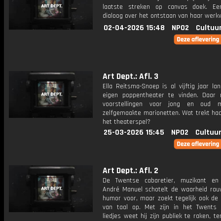
laatste streken op canvas doek. Ee
dialoog over het ontstaan van haar werkw
02-04-2026 15:48
NPO2
Cultuu
Art Dept.: Afl. 3
Ella Reitsma-Snoep is al vijftig jaar la
eigen poppentheater te vinden. Daar
voorstellingen voor jong en oud 
zelfgemaakte marionetten. Wat trekt haa
het theaterspel?
25-03-2026 15:45
NPO2
Cultuur
Art Dept.: Afl. 2
De Twentse cabaretier, muzikant en 
André Manuel schotelt de waarheid ra
humor voor, maar zoekt tegelijk ook de 
van taal op. Met zijn in het Twents
liedjes weet hij zijn publiek te raken, ter