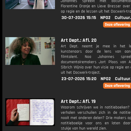
Johannes spreekt met documentai
Florentine Oranje en Lieve Bresser over
op regie en de lessen uit het Docwerk-tra
30-07-2026 15:15
NPO2
Cultuur
Art Dept.: Afl. 20
Art Dept. neemt je mee in het l
kunstenaars door de lens van aan
filmtalent. Noa Johannes spre
documentairemakers Jort Ploos van 
Sibrich Wijnia over hun visie op regie en
uit het Docwerk-traject.
23-07-2026 15:20
NPO2
Cultuur
Art Dept.: Afl. 19
Waarom schrijven we in notitieboeken?
verhalen verschuilen zich in de notiti
nooit met anderen delen? Drie makers o
notitieboekje voor ons en laten da
stukje van hun wereld zien.