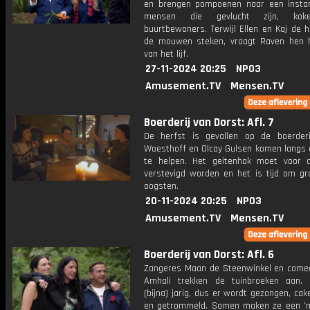
en brengen pompoenen naar een insta
mensen die gevlucht zijn, kok
buurtbewoners. Terwijl Ellen en Kaj de 
de mouwen steken, vraagt Raven hen
van het lijf.
27-11-2024 20:25
NPO3
Amusement.TV
Mensen.TV
Boerderij van Dorst: Afl. 7
De herfst is gevallen op de boerderi
Woesthoff en Olcay Gulsen komen langs
te helpen. Het geitenhok moet voor 
verstevigd worden en het is tijd om gr
oogsten.
20-11-2024 20:25
NPO3
Amusement.TV
Mensen.TV
Boerderij van Dorst: Afl. 6
Zangeres Maan de Steenwinkel en comed
Amhali trekken de tuinbroeken aan.
(bijna) jarig, dus er wordt gezongen, ca
en getrommeld. Samen maken ze een '