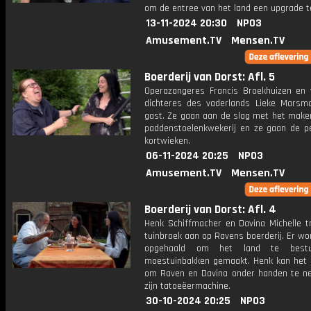
om de entree van het land een upgrade t
13-11-2024 20:30
NPO3
Amusement.TV
Mensen.TV
Boerderij van Dorst: Afl. 5
Operazangeres Francis Broekhuizen en 
dichteres des vaderlands Lieke Marsma
gast. Ze gaan aan de slag met het make
paddenstoelenkwekerij en ze gaan de 
kortwieken.
06-11-2024 20:25
NPO3
Amusement.TV
Mensen.TV
Boerderij van Dorst: Afl. 4
Henk Schiffmacher en Davina Michelle t
tuinbroek aan op Ravens boerderij. Er wo
opgehaald om het land te bestu
moestuinbakken gemaakt. Henk kan het n
om Raven en Davina onder handen te 
zijn tatoeëermachine.
30-10-2024 20:25
NPO3