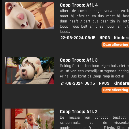
Coop Troop: Afl. 4
Albert de cavia is nogal verwend en lu
moet hij afvallen en dus moet hij be
daar heeft Albert dus geen zin in. Totd
Coop Troop belt en alles nogal, eh, ui
loopt..
22-08-2024 08:15
NPO3
Kinder
Coop Troop: Afl. 3
Buldog Bertha kan haar eigen huis niet 
wil af van een vreselijk arrogante indring
Prins. Dus komt de CoopTroop in actie!
21-08-2024 08:15
NPO3
Kinder
Coop Troop: Afl. 2
De missie van vandaag bestaat 
schoonmaken van de vissenk
goudvissenpaar Fred en Frieda. Klinkt 