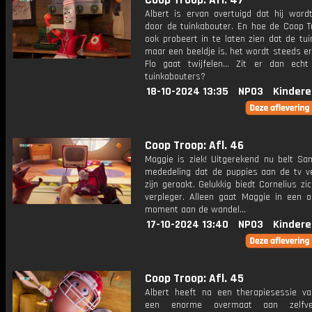
Coop Troop: Afl. 47
Albert is ervan overtuigd dat hij wordt
door de tuinkabouter. En hoe de Coop 
ook probeert in te laten zien dat de tu
maar een beeldje is, het wordt steeds er
Flo gaat twijfelen... Zit er dan echt
tuinkabouters?
18-10-2024 13:35
NPO3
Kindere
Coop Troop: Afl. 46
Maggie is ziek! Uitgerekend nu belt S
mededeling dat de puppies aan de tv ve
zijn geraakt. Gelukkig biedt Cornelius zi
verpleger. Alleen gaat Maggie in een 
moment aan de wandel...
17-10-2024 13:40
NPO3
Kindere
Coop Troop: Afl. 45
Albert heeft na een therapiesessie va
een enorme overmaat aan zelfve