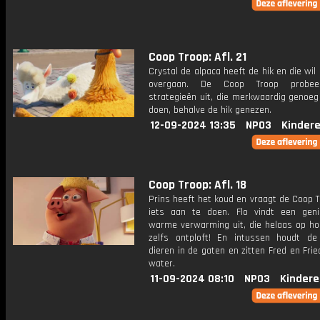
Coop Troop: Afl. 21
Crystal de alpaca heeft de hik en die wil
overgaan. De Coop Troop probee
strategieën uit, die merkwaardig genoeg
doen, behalve de hik genezen.
12-09-2024 13:35
NPO3
Kinder
Coop Troop: Afl. 18
Prins heeft het koud en vraagt de Coop 
iets aan te doen. Flo vindt een geni
warme verwarming uit, die helaas op hol
zelfs ontploft! En intussen houdt d
dieren in de gaten en zitten Fred en Fri
water.
11-09-2024 08:10
NPO3
Kindere