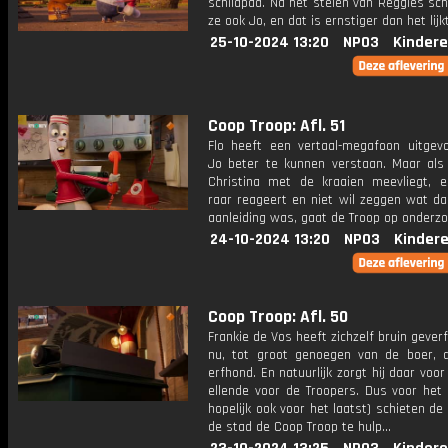
schildpad. Na het stelen van Reggies schi
ze ook Jo, en dat is ernstiger dan het lijkt
25-10-2024 13:20
NPO3
Kindere
Coop Troop: Afl. 51
Flo heeft een vertaal-megafoon uitge
Jo beter te kunnen verstaan. Maar als b
Christina met de kraaien meevliegt, e
raar reageert en niet wil zeggen wat da
aanleiding was, gaat de Troop op onderzoe
24-10-2024 13:20
NPO3
Kinder
Coop Troop: Afl. 50
Frankie de Vos heeft zichzelf bruin gever
nu, tot groot genoegen van de boer, d
erfhond. En natuurlijk zorgt hij daar voo
ellende voor de Troopers. Dus voor het 
hopelijk ook voor het laatst) schieten de 
de stad de Coop Troop te hulp...