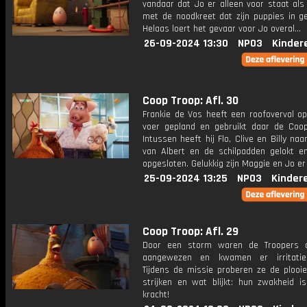
vandaar dat Jo er alleen voor staat als
met de noodkreet dat zijn puppies in ge
Helaas loert het gevaar voor Jo overal...
26-09-2024 13:30
NPO3
Kinder
Coop Troop: Afl. 30
Frankie de Vos heeft een roofoverval op
voer gepland en gebruikt daar de Coop
Intussen heeft hij Flo, Clive en Billy naa
van Albert en de schilpadden gelokt e
opgesloten. Gelukkig zijn Maggie en Jo er
25-09-2024 13:25
NPO3
Kinder
Coop Troop: Afl. 29
Door een storm waren de Troopers o
aangewezen en kwamen er irritatie
Tijdens de missie proberen ze de plooie
strijken en wat blijkt: hun zwakheid i
kracht!