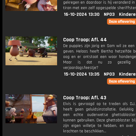
gekregen en daardoor is hij veranderd i
tiran met een zelf opgespelde sheriffster
16-10-2024 13:30
NPO3
Kindere
Coop Troop: Afl. 44
De puppies zijn jarig en Sam wil ze een
geven. Helaas heeft Bertha hetzelfde b
oog en er ontstaat een waar hondenge
Maar is dat nu zo gezellig
verjaardagsfeestje?
15-10-2024 13:35
NPO3
Kindere
Coop Troop: Afl. 43
Elvis is gevraagd op te treden als DJ,
heeft geen geluidsinstallatie. Gelukkig
een echte ouderwetse ghettoblaste
kunnen gebruiken. Deze ghettoblaster bli
zijn eigen willetje te hebben, en over
krachten te beschikken...