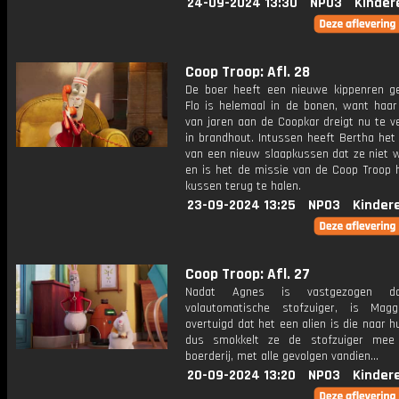
24-09-2024 13:30
NPO3
Kinder
Coop Troop: Afl. 28
De boer heeft een nieuwe kippenren g
Flo is helemaal in de bonen, want haar
van jaren aan de Coopkar dreigt nu te v
in brandhout. Intussen heeft Bertha het
van een nieuw slaapkussen dat ze niet w
en is het de missie van de Coop Troop 
kussen terug te halen.
23-09-2024 13:25
NPO3
Kinder
Coop Troop: Afl. 27
Nadat Agnes is vastgezogen d
volautomatische stofzuiger, is Mag
overtuigd dat het een alien is die naar hu
dus smokkelt ze de stofzuiger mee
boerderij, met alle gevolgen vandien...
20-09-2024 13:20
NPO3
Kinder