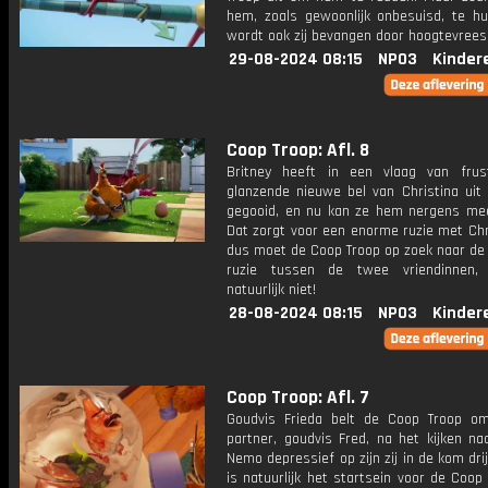
hem, zoals gewoonlijk onbesuisd, te hul
wordt ook zij bevangen door hoogtevrees.
29-08-2024 08:15
NPO3
Kinder
Coop Troop: Afl. 8
Britney heeft in een vlaag van frus
glanzende nieuwe bel van Christina uit
gegooid, en nu kan ze hem nergens mee
Dat zorgt voor een enorme ruzie met Chr
dus moet de Coop Troop op zoek naar de 
ruzie tussen de twee vriendinnen,
natuurlijk niet!
28-08-2024 08:15
NPO3
Kinder
Coop Troop: Afl. 7
Goudvis Frieda belt de Coop Troop o
partner, goudvis Fred, na het kijken na
Nemo depressief op zijn zij in de kom drij
is natuurlijk het startsein voor de Coo