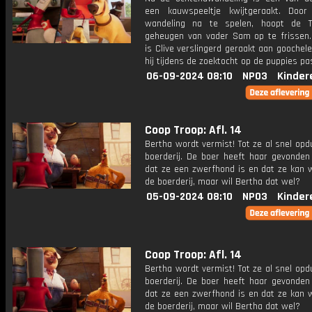
een kauwspeeltje kwijtgeraakt. Doo
wandeling na te spelen, hoopt de T
geheugen van vader Sam op te frissen.
is Clive verslingerd geraakt aan gooche
hij tijdens de zoektocht op de puppies pa
06-09-2024 08:10
NPO3
Kinder
Coop Troop: Afl. 14
Bertha wordt vermist! Tot ze al snel opd
boerderij. De boer heeft haar gevonden
dat ze een zwerfhond is en dat ze kan 
de boerderij, maar wil Bertha dat wel?
05-09-2024 08:10
NPO3
Kinder
Coop Troop: Afl. 14
Bertha wordt vermist! Tot ze al snel opd
boerderij. De boer heeft haar gevonden
dat ze een zwerfhond is en dat ze kan 
de boerderij, maar wil Bertha dat wel?