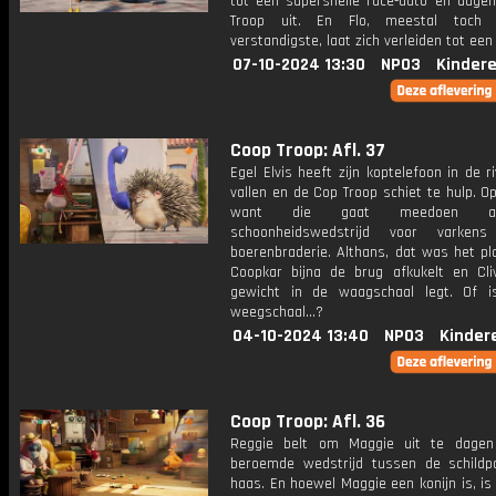
tot een supersnelle race-auto en dage
Troop uit. En Flo, meestal toch
verstandigste, laat zich verleiden tot een r
07-10-2024 13:30
NPO3
Kinder
Coop Troop: Afl. 37
Egel Elvis heeft zijn koptelefoon in de ri
vallen en de Cop Troop schiet te hulp. Op
want die gaat meedoen 
schoonheidswedstrijd voor varke
boerenbraderie. Althans, dat was het pl
Coopkar bijna de brug afkukelt en Cliv
gewicht in de waagschaal legt. Of 
weegschaal...?
04-10-2024 13:40
NPO3
Kinder
Coop Troop: Afl. 36
Reggie belt om Maggie uit te dagen
beroemde wedstrijd tussen de schild
haas. En hoewel Maggie een konijn is, is