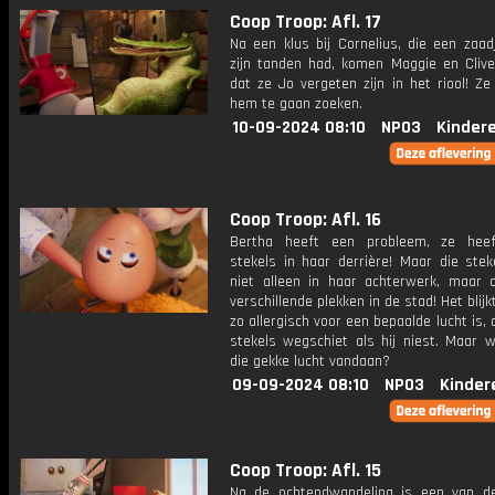
Coop Troop: Afl. 17
Na een klus bij Cornelius, die een zaad
zijn tanden had, komen Maggie en Clive
dat ze Jo vergeten zijn in het riool! Ze
hem te gaan zoeken.
10-09-2024 08:10
NPO3
Kinder
Coop Troop: Afl. 16
Bertha heeft een probleem, ze heef
stekels in haar derrière! Maar die stek
niet alleen in haar achterwerk, maar op
verschillende plekken in de stad! Het blijk
zo allergisch voor een bepaalde lucht is, d
stekels wegschiet als hij niest. Maar 
die gekke lucht vandaan?
09-09-2024 08:10
NPO3
Kinder
Coop Troop: Afl. 15
Na de ochtendwandeling is een van d