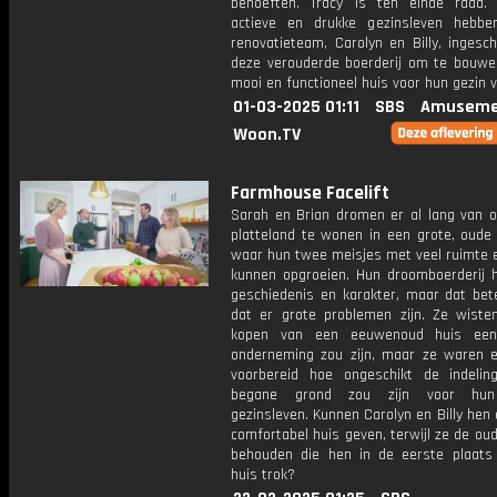
behoeften. Tracy is ten einde raad
actieve en drukke gezinsleven hebb
renovatieteam, Carolyn en Billy, ingesc
deze verouderde boerderij om te bouwe
mooi en functioneel huis voor hun gezin 
01-03-2025 01:11
SBS
Amuseme
Woon.TV
Farmhouse Facelift
Sarah en Brian dromen er al lang van 
platteland te wonen in een grote, oude 
waar hun twee meisjes met veel ruimte e
kunnen opgroeien. Hun droomboerderij h
geschiedenis en karakter, maar dat bet
dat er grote problemen zijn. Ze wiste
kopen van een eeuwenoud huis ee
onderneming zou zijn, maar ze waren e
voorbereid hoe ongeschikt de indeli
begane grond zou zijn voor hun
gezinsleven. Kunnen Carolyn en Billy hen e
comfortabel huis geven, terwijl ze de o
behouden die hen in de eerste plaats
huis trok?