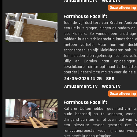
Amusement.TV
Woon.TV
Farmhouse Facelift
Toen de vijf dochters van Brad en Andre
een uit huis gingen, gingen de ouders op
iets kleiners. Ze vonden een prachtige 
midden in een schilderachtig landschap 
meteen verliefd. Maar hun vijf doch
echtgenoten en vijf kleinkinderen ook. Me
familieleden die regelmatig het huis vull
Billy en Carolyn naar oplossing
beschikbare ruimte optimaal te benutte
boerderij geschikt te maken voor de hele 
24-06-2025 14:25
SBS
Amusement.TV
Woon.TV
Farmhouse Facelift
Katie en Dalton hebben geen tijd om hun
oude boerderij op te knappen, waar
dringend aan toe is. Tot overmaat van r
een blessure ervoor gezorgd dat D
renovatieprojecten waar hij al aan was 
niet heeft kunnen afmaken.