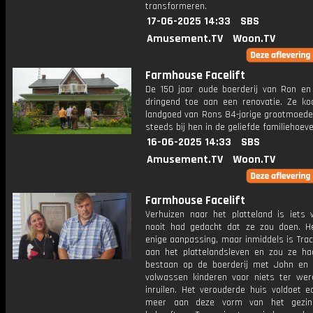
transformeren.
17-06-2025 14:33
SBS
Amusement.TV
Woon.TV
Farmhouse Facelift
De 150 jaar oude boerderij van Ron en
dringend toe aan een renovatie. Ze ko
landgoed van Rons 84-jarige grootmoeder
steeds bij hen in de geliefde familiehoev
16-06-2025 14:33
SBS
Amusement.TV
Woon.TV
Farmhouse Facelift
Verhuizen naar het platteland is iets 
nooit had gedacht dat ze zou doen. H
enige aanpassing, maar inmiddels is Tra
aan het plattelandsleven en zou ze ha
bestaan op de boerderij met John en 
volwassen kinderen voor niets ter were
inruilen. Het verouderde huis voldoet e
meer aan deze vorm van het gezi