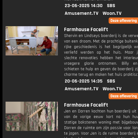
23-06-2025 14:30
SBS
Amusement.TV
Woon.TV
Farmhouse Facelift
Shervin en Lindseys boerderij is de verwe
van een droom. Met de prachtige buitenk
rijke geschiedenis is het begrijpelijk 
verliefd werden op het huis. Maar 
slechte renovaties hebben het interieur
vroegere glorie ontnomen. Billy en
schieten te hulp en geven de boerderij zi
charme terug en maken het huis praktisc
20-06-2025 14:35
SBS
Amusement.TV
Woon.TV
Farmhouse Facelift
Jen en Darren kochten hun boerderij uit
van de vorige eeuw kort na hun huw
statige bakstenen woning met bijgebou
Darren de ruimte om zijn passie voor la
te jagen. Voor Jen is de ruime boerderij 