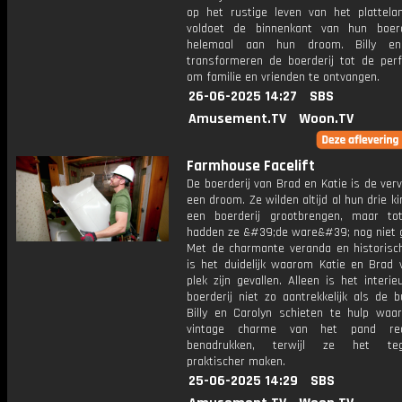
op het rustige leven van het plattelan
voldoet de binnenkant van hun boerd
helemaal aan hun droom. Billy en
transformeren de boerderij tot de perf
om familie en vrienden te ontvangen.
26-06-2025 14:27
SBS
Amusement.TV
Woon.TV
Farmhouse Facelift
De boerderij van Brad en Katie is de verv
een droom. Ze wilden altijd al hun drie k
een boerderij grootbrengen, maar t
hadden ze &#39;de ware&#39; nog niet 
Met de charmante veranda en historisch
is het duidelijk waarom Katie en Brad 
plek zijn gevallen. Alleen is het interi
boerderij niet zo aantrekkelijk als de b
Billy en Carolyn schieten te hulp waar
vintage charme van het pand re
benadrukken, terwijl ze het tegeli
praktischer maken.
25-06-2025 14:29
SBS