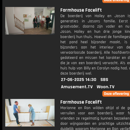
Farmhouse Facelift
De boerderij van Hailey en Jason i
generaties in Jasons familie. Eerst
grootvader, daarna zijn vader en n
Jason, Hailey en hun drie jonge ki
boerderij hun thuis. Hoewel de familiege
het pand heel bijzonder maakt, is 
bijzonders aan het interieur van d
verwaarloosde boerderij. Alle hoofdvertr
gedateerd en missen het karakter en 
die je van een boerderij verwacht. Als e
huis hulp van Billy en Carolyn nodig had, 
deze boerderij wel.
27-06-2025 14:30
SBS
Amusement.TV
Woon.TV
Farmhouse Facelift
Marianne en Ron wilden altijd al de g
verruilen voor een boerderij, waar f
vrienden ze regelmatig kunnen bezoeken
door wijngaarden en prachtige uitzichte
duidelijk waarom Marianne en Ron verlie