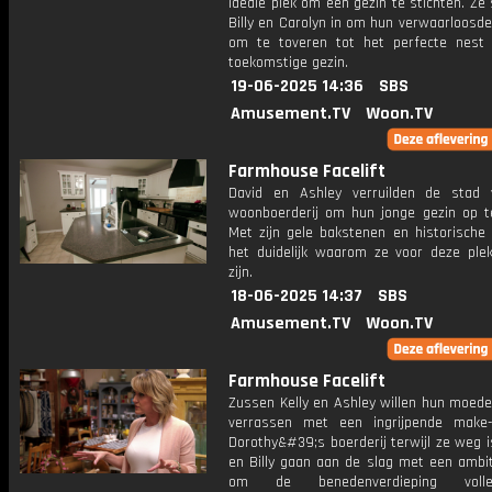
ideale plek om een gezin te stichten. Ze
Billy en Carolyn in om hun verwaarloosde
om te toveren tot het perfecte nest
toekomstige gezin.
19-06-2025 14:36
SBS
Amusement.TV
Woon.TV
Farmhouse Facelift
David en Ashley verruilden de stad
woonboerderij om hun jonge gezin op t
Met zijn gele bakstenen en historische 
het duidelijk waarom ze voor deze plek
zijn.
18-06-2025 14:37
SBS
Amusement.TV
Woon.TV
Farmhouse Facelift
Zussen Kelly en Ashley willen hun moede
verrassen met een ingrijpende make
Dorothy&#39;s boerderij terwijl ze weg i
en Billy gaan aan de slag met een ambit
om de benedenverdieping voll