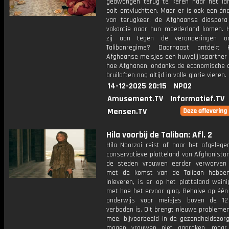
gedwongen terug te keren naar het la
ooit ontvluchtten. Maar er is ook een á
van terugkeer: de Afghaanse diaspora
vakantie naar hun moederland komen. H
zij aan tegen de veranderingen o
Talibanregime? Daarnaast ontdekt 
Afghaanse meisjes een huwelijkspartner 
hoe Afghanen, ondanks de economische cr
bruiloften nog altijd in volle glorie vieren.
14-12-2025 20:15
NPO2
Amusement.TV
Informatief.TV
Mensen.TV
Hila voorbij de Taliban: Afl. 2
Hila Noorzai reist af naar het afgelege
conservatieve platteland van Afghanista
de steden vrouwen eerder verworven 
met de komst van de Taliban hebbe
inleveren, is er op het platteland weini
met hoe het ervoor ging. Behalve op één
onderwijs voor meisjes boven de 12
verboden is. Dit brengt nieuwe probleme
mee, bijvoorbeeld in de gezondheidszor
mogen vrouwen niet aanraken, maar