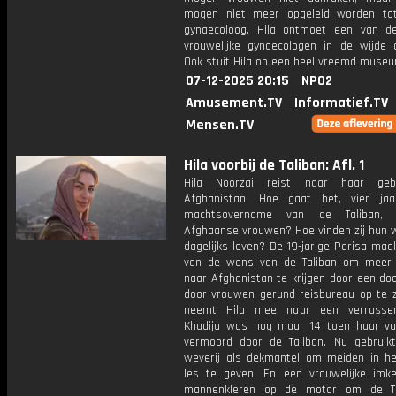
mogen niet meer opgeleid worden to
gynaecoloog. Hila ontmoet een van d
vrouwelijke gynaecologen in de wijde 
Ook stuit Hila op een heel vreemd museu
07-12-2025 20:15
NPO2
Amusement.TV
Informatief.TV
Mensen.TV
Hila voorbij de Taliban: Afl. 1
Hila Noorzai reist naar haar gebo
Afghanistan. Hoe gaat het, vier ja
machtsovername van de Taliban,
Afghaanse vrouwen? Hoe vinden zij hun w
dagelijks leven? De 19-jarige Parisa maa
van de wens van de Taliban om meer 
naar Afghanistan te krijgen door een doo
door vrouwen gerund reisbureau op te z
neemt Hila mee naar een verrassen
Khadija was nog maar 14 toen haar v
vermoord door de Taliban. Nu gebruik
weverij als dekmantel om meiden in h
les te geven. En een vrouwelijke imker
mannenkleren op de motor om de Ta