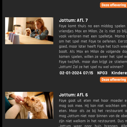
Jottum: Afl. 7
Faye komt thuis na een middag spelen
vriendjes Max en Milan. Ze is niet zo blij
vaak verloren met een spelletje. Mama s
om het spel met Faye te oefenen. Eerst
goed, maar later heeft Faye het toch wee
baalt. Als Max en Milan de volgende dag
komen spelen, willen ze weer het spel w
Faye twijfelt, maar dan krijgt ze stieke
Jottum! Zal ze het spel nu wel winnen?
02-01-2024 07:15
NPO3
Kindere
Jottum: Afl. 6
Faye gaat uit eten met haar moeder 
mag ook mee. Hij kan niet wachten om 
eten. Maar als ze bij het restaurant 
mag Jottum niet naar binnen van de obe
zijn niet welkom in het restaurant. Dus
Jottum weer naar huis brengen. All