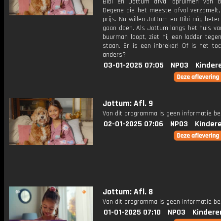
Bibi en Jottum afval opruimen van d
Degene die het meeste afval verzamelt,
prijs. Nu willen Jottum en Bibi nóg bete
gaan doen. Als Jottum langs het huis va
buurman loopt, ziet hij een ladder tege
staan. Er is een inbreker! Of is het to
anders?
03-01-2025 07:05
NPO3
Kinder
Jottum: Afl. 9
Van dit programma is geen informatie be
02-01-2025 07:06
NPO3
Kinder
Jottum: Afl. 8
Van dit programma is geen informatie be
01-01-2025 07:10
NPO3
Kindere