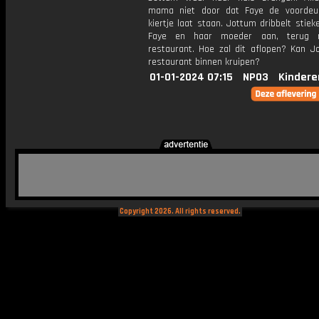
mama niet door dat Faye de voordeu
kiertje laat staan. Jottum dribbelt stie
Faye en haar moeder aan, terug 
restaurant. Hoe zal dit aflopen? Kan J
restaurant binnen kruipen?
01-01-2024 07:15
NPO3
Kindere
Copyright 2026. All rights reserved.