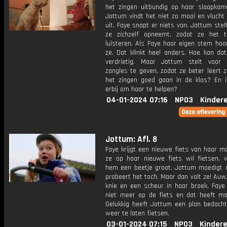
het zingen uitbundig op haar slaapkame
Jottum vindt het niet zo mooi en vlucht
uit. Faye snapt er niets van. Jottum stel
ze zichzelf opneemt, zodat ze het 
luisteren. Als Faye haar eigen stem hoor
ze. Dat klinkt heel anders. Hoe kan dat
verdrietig. Maar Jottum stelt voor
zangles te geven, zodat ze beter leert z
het zingen goed gaan in de klas? En 
erbij om haar te helpen?
04-01-2024 07:16
NPO3
Kinder
Jottum: Afl. 8
Faye krijgt een nieuwe fiets van haar m
ze op haar nieuwe fiets wil fietsen, v
hem een beetje groot. Jottum moedigt 
probeert het toch. Maar dan valt ze! Auw
knie en een scheur in haar broek. Faye 
niet meer op de fiets en dat heeft m
Gelukkig heeft Jottum een plan bedach
weer te laten fietsen.
03-01-2024 07:15
NPO3
Kinder