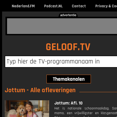
Nederland.FM
Podcast.NL
Contact
Privacy & Co
GELOOF.TV
Jottum - Alle afleveringen
Jottum: Afl. 10
Het is nationale schoonmaakdag. S
mama, een vrijwilligster en klasgenoo