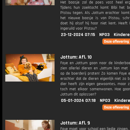
Het baasje zal de poes vast heel er
Tijdens hun zoektocht komt Bibi het b
Pistou tegen. Als Jottum erachter komt
het nieuwe baasje is van Pistou, schri
doet hij alsof hij haar niet kent. Heef
ingeruild voor Pistou?
23-12-2024 07:15
NPO3
Kindere
Jottum: Afl. 10
Faye en Jottum gaan naar de kinderboer
zien allerlei dieren en Jottum kan met 
op de boerderij praten! Zo komen Faye 
erachter dat de dieren eigenlijk niet zo bli
dier heeft zijn eigen gewoontes, maar 
toch met elkaar samenwonen. Hoe gaa
Jottum dit oplossen?
05-01-2024 07:18
NPO3
Kinder
Jottum: Afl. 9
Faye moet voor school een liedje zingen.