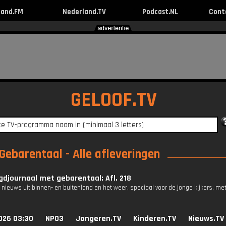
land.FM
Nederland.TV
Podcast.NL
Cont
GELOOF.TV
ebarentaal - Alle afleveringen
djournaal met gebarentaal: Afl. 218
 nieuws uit binnen- en buitenland en het weer, speciaal voor de jonge kijkers, me
026 03:30
NPO3
Jongeren.TV
Kinderen.TV
Nieuws.TV