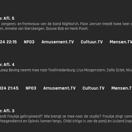
: Afl. 5
 zangeres en frontvrouw van de band Nightwish, Floor Jansen treedt twee keer o
en, Anneke van Giersbergen, Douwe Bob en Henk Poort.
24 22:15
NPO3
Amusement.TV
Cultuur.TV
Mensen.T
: Afl. 4
oep Beving neemt mee naar TivoliVredenburg: Lisa Morgenstern, Cello Octet, Nisrin
024 21:45
NPO3
Amusement.TV
Cultuur.TV
Mensen.T
: Afl. 3
ordt Froukje geïnspireerd? Wie brengt ze mee naar de studio? Froukje zingt sam
 Ploegendienst en Spinvis komen langs, Chibi Ichigo is van de partij én IJsland (rap