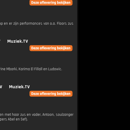
p en er zijn performances van o.a. Floors zus
V
Muziek.TV
e Mbarki, Karima El Fillall en Ludowic.
V
Muziek.TV
en met haar zus en vader, Antoon, soulzanger
pers Abel en Sef).