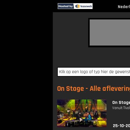
Neder
On Stage - Alle afleveri
On Stage
Vanuit Tiv
25-10-2