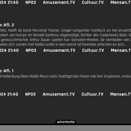
024 21:40
NPO3
Amusement.TV
Cultuur.TV
Mensen.T
: Afl. 2
Nits heeft de band Personal Trainer, singer-songwriter VanWyck en het ensemb
bbert van Hulsen en Renadi Santoso uitgenodigd. Dichter des Vaderlands Babs Go
gerauschmacher Arthur Sauer spelen hun Garnalen-theater. De kernleden van 
elen zich samen met Nadia onder in een avond vol favoriete artiesten en acts.
024 21:40
NPO3
Amusement.TV
Cultuur.TV
Mensen.T
 Afl. 1
oliVredenburg laten Nadia Moussaids hoofdgasten horen wie hen inspireren, motiv
024 21:40
NPO3
Amusement.TV
Cultuur.TV
Mensen.T