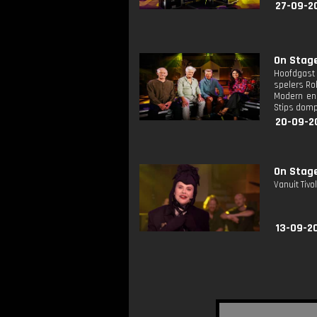
27-09-2
On Stage
Hoofdgast 
spelers Ro
Modern en 
Stips domp
20-09-2
On Stage:
Vanuit Tiv
13-09-2