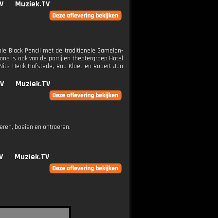
V
Muziek.TV
le Black Pencil met de traditionele Gamelan-
ns is ook van de partij en theatergroep Hotel
Nits Henk Hofstede, Rob Kloet en Robert Jan
V
Muziek.TV
eren, boeien en ontroeren.
V
Muziek.TV