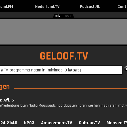
land.FM
Nederland.TV
Podcast.NL
Cont
GELOOF.TV
ngen
: Afl. 6
oliVredenburg laten Nadia Moussaids hoofdgasten horen wie hen inspireren, motiv
024 21:40
NPO3
Amusement.TV
Cultuur.TV
Mensen.T