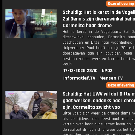
Schuldig: Het is kerst in de Vogel
Zal Dennis zijn dierenwinkel beh
Carmelita haar drome
Het is kerst in de Vogelbuurt. Zal De
dierenwinkel behouden, Carmelita ha
vasthouden en Ditte haar waardigheid
Hulpverlener Paul heeft op zijn 70ste h
doorgegeven aan zijn opvolger. Maar
bestaan zonder werk en kan de buurt w
Paul?
17-12-2025 23:10
NPO2
Informatief.TV
Mensen.TV
Schuldig: Het UWV wil dat Ditte 
gaat werken, ondanks haar chro
pijn. Carmelita zwicht voo
Ditte voelt zich weer de grande dame v
als ze tijdens een feestmaal met vr
vertelt over haar oude jetset-leven op I
de realiteit dringt zich al weer op: het U