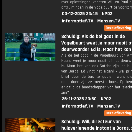
over oplossingen, vechten Will en Paul 
ontruimingen in de Vogelbuurt te voorko
03-12-2025 23:45
NPO2
Informatief.TV
Mensen.TV
Schuldig: Als de bel gaat in de
Vogelbuurt weet je maar nooit o
deurwaarder Ed is. Maar het kan
Als de bel gaat in de Vogelbuurt van A
Noord weet je maar nooit of het deurw
is. Maar het kan ook Satcha zijn, de hu
van Doras. Ed vindt het eigenlijk wel p
brief door de bus te gooien, want a
open doen zijn ze meestal boos. Op hem
er altijd de boodschapper van het slech
zijn?
26-11-2025 23:50
NPO2
Informatief.TV
Mensen.TV
Schuldig: Will, directeur van
hulpverlenende instantie Doras, 