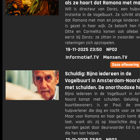
als ze hoort dat Ramona met m
Will is directeur van Doras, een hulpv
instantie in de Vogelbuurt. Ze schrikt al
dat Ramona met man en jonge kinderen 
is gezet in haar wijk. Ze belooft hen h
Ditte en Carmelita komen ook allebei
eerst bij Doras: ze zitten in zwaarder 
rekeningen zich opstapelen.
19-11-2025 23:50
NPO2
Informatief.TV
Mensen.TV
Schuldig: Bijna iedereen in de
Vogelbuurt in Amsterdam-Noor
met schulden. De onorthodoxe h
Bijna iedereen in de Vogelbuurt in A
Noord kampt met schulden. Gelukkig
buurtbewoners is er Paul, de ono
hulpverlener die dag en nacht voor ze kl
Maar voor Ramona en haar gezin komt di
laat, want als zij op klaarlichte dag 
worden gezet door deurwaarder Ed is e
die hen kan helpen.
12-11-2025 23:50
NPO2