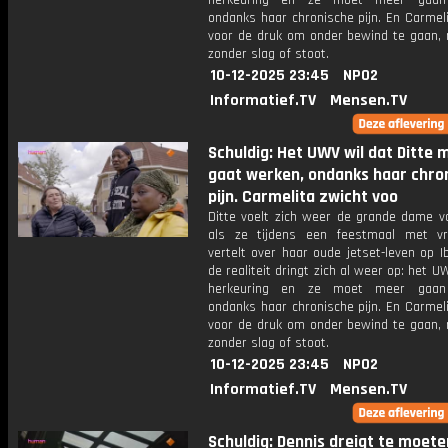
herkeuring en ze moet meer gaan
ondanks haar chronische pijn. En Carmel
voor de druk om onder bewind te gaan, 
zonder slag of stoot.
10-12-2025 23:45
NPO2
Informatief.TV
Mensen.TV
Schuldig: Het UWV wil dat Ditte 
gaat werken, ondanks haar chro
pijn. Carmelita zwicht voo
Ditte voelt zich weer de grande dame v
als ze tijdens een feestmaal met vr
vertelt over haar oude jetset-leven op I
de realiteit dringt zich al weer op: het U
herkeuring en ze moet meer gaan
ondanks haar chronische pijn. En Carmel
voor de druk om onder bewind te gaan, 
zonder slag of stoot.
10-12-2025 23:45
NPO2
Informatief.TV
Mensen.TV
Schuldig: Dennis dreigt te moete