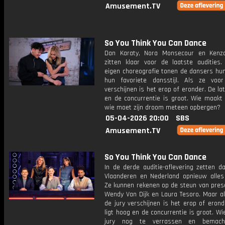
Amusement.TV
So You Think You Can Dance
Dan Karaty, Nora Monsecour en Kenz
zitten klaar voor de laatste audities
eigen choreografie tonen de dansers hun
hun favoriete dansstijl. Als ze voo
verschijnen is het erop of eronder. De lat
en de concurrentie is groot. Wie maakt 
wie moet zijn droom meteen opbergen?
05-04-2026 20:00
SBS
Amusement.TV
So You Think You Can Dance
In de derde auditie-aflevering zetten d
Vlaanderen en Nederland opnieuw alles 
Ze kunnen rekenen op de steun van pres
Wendy Van Dijk en Laura Tesoro. Maar al
de jury verschijnen is het erop of erond
ligt hoog en de concurrentie is groot. W
jury nog te verrassen en bemach