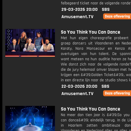
felbegeerd ticket naar de volgende ronde
29-03-2026 20:00
SBS
Amusement.TV
So You Think You Can Dance
Met hun eigen choreografie probeert
groep dansers uit Vlaanderen en Nede
Karaty, Nora Monsecour en Kenzo Al
overtuigen van hun talent. De spannin
want meteen na hun auditie horen ze het
Wie danst zich naar de volgende ronde
die de jury helemaal omver blazen met h
krijgen een &#39;Golden Ticket&#39;, w
in een directe lijn naar de studio shows 
22-03-2026 20:00
SBS
Amusement.TV
So You Think You Can Dance
Na meer dan tien jaar is &#39;So you 
can dance&#39; eindelijk terug. In de Li
in Haarlem zetten ambitieuze dan
Vlaanderen en Nederland alles op alles 