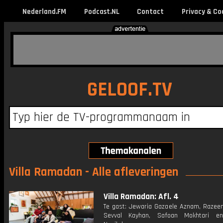
Nederland.FM
Podcast.NL
Contact
Privacy & Co
GELOOF.TV
Villa Ramadan - Alle afleveringen
Villa Ramadan: Afl. 4
Te gast: Jewaria Gazaele Aznam, Razeen
Sevval Kayhan, Safoan Mokhtari e