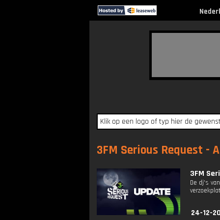
Neder
3FM Serious Request - A
3FM Seri
De dj's va
verzoekplat
24-12-20