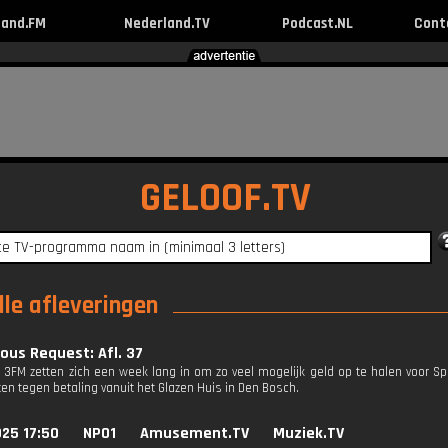
land.FM
Nederland.TV
Podcast.NL
Cont
GELOOF.TV
lle afleveringen
ous Request: Afl. 37
n 3FM zetten zich een week lang in om zo veel mogelijk geld op te halen voor Sp
en tegen betaling vanuit het Glazen Huis in Den Bosch.
25 17:50
NPO1
Amusement.TV
Muziek.TV