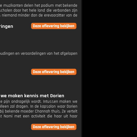
onge muzikanten delen het podium met bekende
cholen door het hele land die verbonden zijn
is niemand minder dan de erevoorzitter van de
eringen
houdingen en veroordelingen van het afgelopen
en, we maken kennis met Dorien
 de pijn ondragelijk wordt. Intussen maken we
lleen zal dragen. In de kapsalon waar Dorien
bij bekende moeder Channah thuis. Ze vertelt
 Nomi met een activiteit die haar uit haar