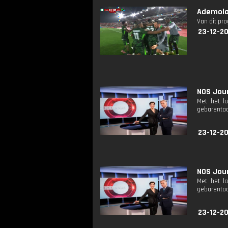
Ademola 
Van dit pr
23-12-20
NOS Jour
Met het l
gebarentaa
23-12-2
NOS Jour
Met het l
gebarentaa
23-12-2