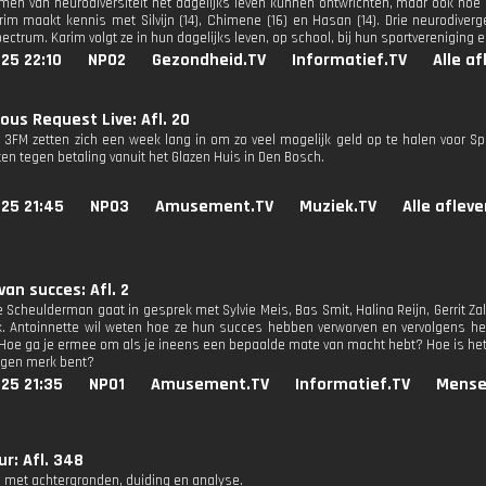
men van neurodiversiteit het dagelijks leven kunnen ontwrichten, maar ook ho
im maakt kennis met Silvijn (14), Chimene (16) en Hasan (14). Drie neurodive
ctrum. Karim volgt ze in hun dagelijks leven, op school, bij hun sportvereniging e
25 22:10
NPO2
Gezondheid.TV
Informatief.TV
Alle a
ous Request Live: Afl. 20
n 3FM zetten zich een week lang in om zo veel mogelijk geld op te halen voor Sp
en tegen betaling vanuit het Glazen Huis in Den Bosch.
25 21:45
NPO3
Amusement.TV
Muziek.TV
Alle aflev
van succes: Afl. 2
e Scheulderman gaat in gesprek met Sylvie Meis, Bas Smit, Halina Reijn, Gerrit Z
 Antoinnette wil weten hoe ze hun succes hebben verworven en vervolgens he
 Hoe ga je ermee om als je ineens een bepaalde mate van macht hebt? Hoe is het
igen merk bent?
25 21:35
NPO1
Amusement.TV
Informatief.TV
Mense
r: Afl. 348
 met achtergronden, duiding en analyse.