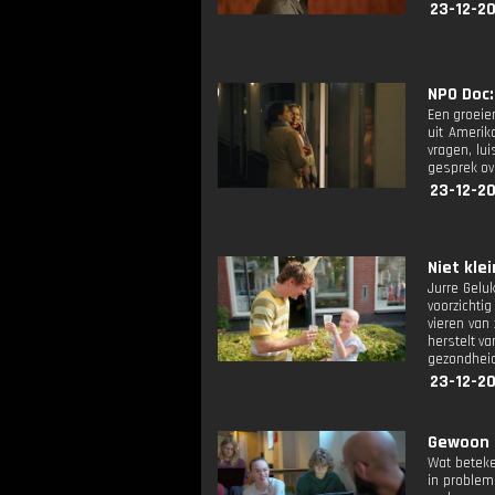
23-12-2
NPO Doc: 
Een groeie
uit Amerik
vragen, lu
gesprek ov
23-12-2
Niet klei
Jurre Geluk
voorzichti
vieren van 
herstelt va
gezondheid
23-12-2
Gewoon l
Wat beteke
in problem