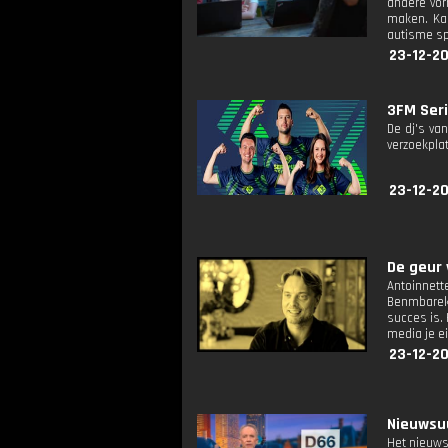
andere vor
maken. Kar
autisme spe
23-12-20
3FM Seri
De dj's va
verzoekplat
23-12-20
De geur 
Antoinnett
Benmbarek.
succes is.
media je e
23-12-20
Nieuwsuu
Het nieuws