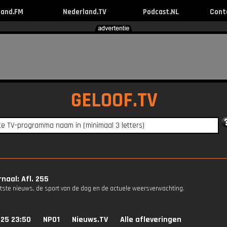
land.FM
Nederland.TV
Podcast.NL
Cont
GELOOF.TV
naal: Afl. 255
atste nieuws, de sport van de dag en de actuele weersverwachting.
025 23:50
NPO1
Nieuws.TV
Alle afleveringen