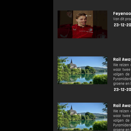
Feyenoo
Van dit pr
23-12-20
Rail Away
We reizen 
waar twee 
volgen de 
Pyramidenk
groene en b
23-12-20
Rail Away
We reizen 
waar twee 
volgen de 
Pyramidenk
groene en b