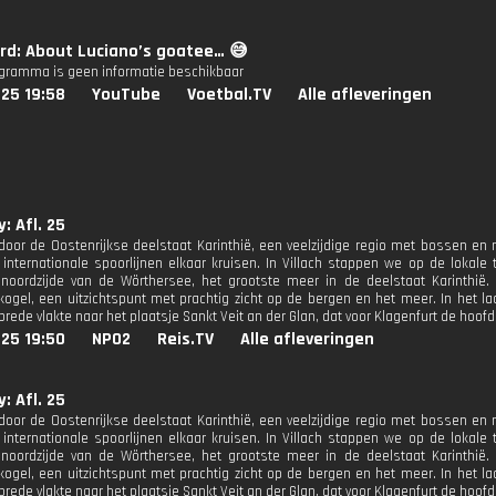
rd: About Luciano’s goatee… 😅
ogramma is geen informatie beschikbaar
25 19:58
YouTube
Voetbal.TV
Alle afleveringen
: Afl. 25
door de Oostenrijkse deelstaat Karinthië, een veelzijdige regio met bossen en me
internationale spoorlijnen elkaar kruisen. In Villach stappen we op de lokal
noordzijde van de Wörthersee, het grootste meer in de deelstaat Karinthië
ogel, een uitzichtspunt met prachtig zicht op de bergen en het meer. In het la
rede vlakte naar het plaatsje Sankt Veit an der Glan, dat voor Klagenfurt de hoof
25 19:50
NPO2
Reis.TV
Alle afleveringen
: Afl. 25
door de Oostenrijkse deelstaat Karinthië, een veelzijdige regio met bossen en me
internationale spoorlijnen elkaar kruisen. In Villach stappen we op de lokal
noordzijde van de Wörthersee, het grootste meer in de deelstaat Karinthië
ogel, een uitzichtspunt met prachtig zicht op de bergen en het meer. In het la
rede vlakte naar het plaatsje Sankt Veit an der Glan, dat voor Klagenfurt de hoof