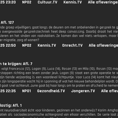
025 23:20
NPO2
Cultuur.TV
Kennis.TV
Alle afleveringe
Afl. 127
nde groep vrijwilligers gaat langs de deuren om met onbekenden in gesprek te g
a overgewaaide gesprekstechniek heet deep canvassing. Daarbij draait het nie
isteren en het vinden van raakvlakken. Ze komen dan wel niets verkopen, maar
er migratie, zorg of wonen?
025 22:50
NPO2
Kennis.TV
Onrecht.TV
Alle aflevering
n te krijgen: Afl. 7
 volgt Francesca (12), Logan (9), Luca (14), Rosan (13) en Mila (10). Rosan (13) m
g stappen richting een leven zonder jeuk. Logan (9) staat een grote operatie te 
zijn tiende verjaardag is een waardevol lichtpuntje. Voor Luca (14) komt het nieu
n zijn longoperatie wacht hij in spanning af wat het nieuwe behandelplan wordt. Oo
 gaat snel achteruit. Jurre gaat bij haar langs om te praten en afscheid te nemen
025 22:35
NPO1
Gezondheid.TV
Jongeren.TV
Alle afl
astig: Afl. 1
nt neurodiversiteit écht voor kinderen, gezinnen en het onderwijs? Karim Amghar
atiek als sociaaleconomische achtergrond van elkaar verschillen. De serie laat