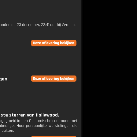
ezonden op 23 december, 23:41 uur bij Veronica.
ngen
tste sterren van Hollywood.
 Opgegroeid in een Californische commune met
nbeentje. Haar persoonlijke worstelingen als
 maakten.