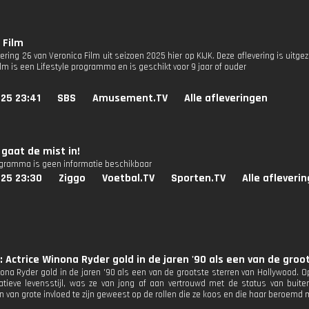
 Film
vering 26 van Veronica Film uit seizoen 2025 hier op KIJK. Deze aflevering is uitg
lm is een Lifestyle programma en is geschikt voor 9 jaar of ouder
25 23:41
SBS
Amusement.TV
Alle afleveringen
a gaat de mist in!
ogramma is geen informatie beschikbaar
025 23:30
Ziggo
Voetbal.TV
Sporten.TV
Alle afleveri
: Actrice Winona Ryder gold in de jaren '90 als een van de groo
nona Ryder gold in de jaren '90 als een van de grootste sterren van Hollywood.
atieve levensstijl, was ze van jong af aan vertrouwd met de status van buite
jn van grote invloed te zijn geweest op de rollen die ze koos en die haar beroemd