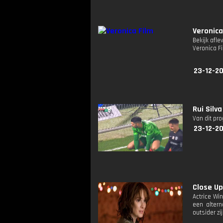
Veronica
Bekijk afle
Veronica Fi
23-12-20
Rui Silv
Van dit pr
23-12-2
Close Up
Actrice Wi
een altern
outsider zi