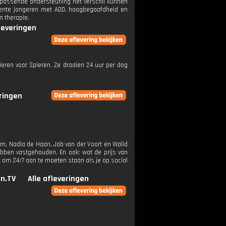
e passende ondersteuning het verschil kunnen
rgente jongeren met ADD, hoogbegaafdheid en
n therapie.
fleveringen
ieren voor Spieren. Ze draaien 24 uur per dag
eringen
alm, Nadia de Haan, Job van der Voort en Walid
bben vastgehouden. En ook: wat de prijs van
 om 24/7 aan te moeten staan als je op social
n.TV
Alle afleveringen