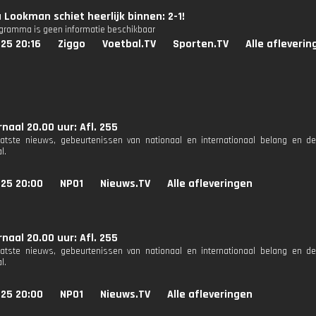
Lookman schiet heerlijk binnen: 2-1!
ogramma is geen informatie beschikbaar
25 20:16
Ziggo
Voetbal.TV
Sporten.TV
Alle afleverin
naal 20.00 uur: Afl. 255
aatste nieuws, gebeurtenissen van nationaal en internationaal belang en d
l.
025 20:00
NPO1
Nieuws.TV
Alle afleveringen
naal 20.00 uur: Afl. 255
aatste nieuws, gebeurtenissen van nationaal en internationaal belang en d
l.
025 20:00
NPO1
Nieuws.TV
Alle afleveringen