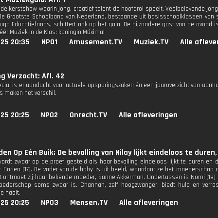
de kerstshow waarin jong, creatief talent de hoofdrol speelt. Veelbelovende j
 De Grootste Schoolband van Nederland, bestaande uit basisschoolklassen van s
ugd Educatiefonds, schittert ook op het gala. De bijzondere gast van de avond 
éér Muziek in de Klas: koningin Máxima!
025 20:35
NPO1
Amusement.TV
Muziek.TV
Alle aflev
g Verzocht: Afl. 42
ecial is er aandacht voor actuele opsporingszaken én een jaaroverzicht van aan
ps maken het verschil.
025 20:25
NPO2
Onrecht.TV
Alle afleveringen
den Op Eén Buik: De bevalling van Nilay lijkt eindeloos te dur
 wordt zwaar op de proef gesteld als haar bevalling eindeloos lijkt te duren en
 Dorien (17). De vader van de baby is uit beeld, waardoor ze het moederschap a
t ontmoet zij haar bekende moeder, Sanne Akkerman. Ondertussen is Nomi (19) 
ederschap soms zwaar is. Channah, zelf hoogzwanger, biedt hulp en verrast
e haalt.
025 20:25
NPO3
Mensen.TV
Alle afleveringen