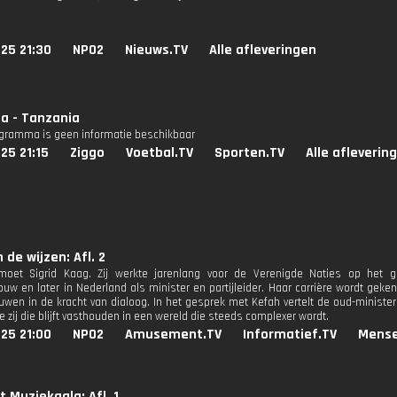
25 21:30
NPO2
Nieuws.TV
Alle afleveringen
ia - Tanzania
ogramma is geen informatie beschikbaar
25 21:15
Ziggo
Voetbal.TV
Sporten.TV
Alle afleverin
 de wijzen: Afl. 2
moet Sigrid Kaag. Zij werkte jarenlang voor de Verenigde Naties op het g
uw en later in Nederland als minister en partijleider. Haar carrière wordt ge
ouwen in de kracht van dialoog. In het gesprek met Kefah vertelt de oud-minister 
e zij die blijft vasthouden in een wereld die steeds complexer wordt.
25 21:00
NPO2
Amusement.TV
Informatief.TV
Mense
t Muziekgala: Afl. 1