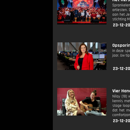
Sprankelen
artiesten.
aan het Je
stichting M
23-12-2
Opsporin
In deze sp
jaar. Uw ti
23-12-2
Vier Han
Nilay (18)
kennis met
stage loop
dat het mo
comfortzon
23-12-2