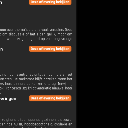
n
aan over thema's die ons vaak verdelen. Deze
t om discussie of het eigen gelijk, maar om
 hoe wordt er gereageerd op zo'n ongevraagd
en
ag na haar levertransplantatie naar huis en zet
wachten. De toekomst blijft onzeker, maar het
ws hard binnen; de kanker is terug. Terwijl hij
k Francesca (12) krijgt verdrietig nieuws, haar
.
everingen
 volgt drie uiteenlopende gezinnen, die zowel
 zien hoe ADHD, hoogbegaafdheid, dyslexie en