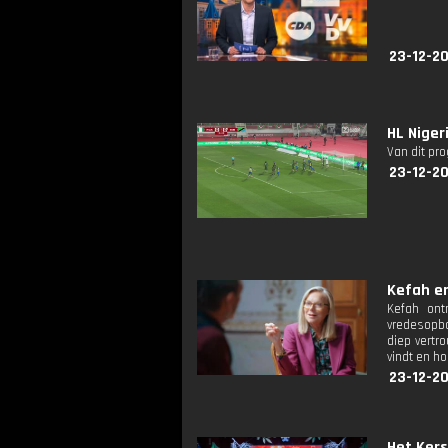
23-12-20
HL Niger
Van dit pr
23-12-20
Kefah en
Kefah ont
vredesopbo
diep vertr
vindt en ho
23-12-20
Het Kers