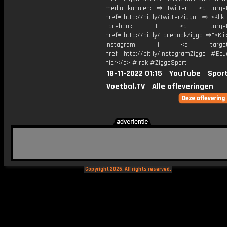
media kanalen: ⇨ Twitter | <a target
href="http://bit.ly/TwitterZiggo ⇨">Kli
Facebook | <a target="_
href="http://bit.ly/FacebookZiggo ⇨">Kli
Instagram | <a target="_
href="http://bit.ly/InstagramZiggo #Ecu
hier</a> #Irak #ZiggoSport
18-11-2022 01:15
YouTube
Spor
Voetbal.TV
Alle afleveringen
Copyright 2026. All rights reserved.