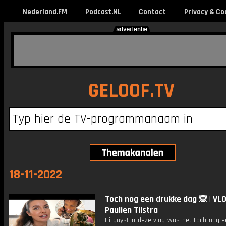
Nederland.FM
Podcast.NL
Contact
Privacy & Co
GELOOF.TV
18-11-2022
Toch nog een drukke dag 🙊 | VL
Paulien Tilstra
Hi guys! In deze vlog was het toch nog 