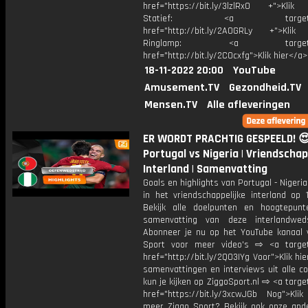
href="https://bit.ly/3lzlRx0 +">Klik
Statief: <a target="_
href="http://bit.ly/2AOGRLy +">Klik
Ringlamp: <a target="_
href="http://bit.ly/2C0cxfg">Klik hier</a>
18-11-2022 20:00
YouTube
Amusement.TV
Gezondheid.TV
Mensen.TV
Alle afleveringen
ER WORDT PRACHTIG GESPEELD! 😍
Portugal vs Nigeria | Vriendschap
Interland | Samenvatting
Goals en highlights van Portugal - Nigeri
in het vriendschappelijke interland op 
Bekijk alle doelpunten en hoogtepun
samenvatting van deze interlandwed
Abonneer je nu op het YouTube kanaal 
Sport voor meer video's ⇨ <a target
href="http://bit.ly/2Q03IYg Voor">Klik hie
samenvattingen en interviews uit alle c
kun je kijken op ZiggoSport.nl ⇨ <a targe
href="https://bit.ly/3xcwJGb Nog">Klik
meer Ziggo Sport? Bekijk ook onze ande