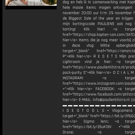
dag en heb ik in samenwerking met Kap
hele mooie items mogen ontvangen! 
november 20:00 uur t/m 29 november 
de Biggest Sale of the year en krijgen 
mijn kortingscode PAULIEN5 ook nog
korting! Klik hier! <a target=
href="https://shop.kapten-son.com/3AfC
hier</a> Items die je nog meer voorbij 
in deze vlog: Witte opbergbak
target="_blank" href="https://amzn.t
P">Klik hier</a> R E S E T S Mijn pre
Lightroom vind je hier: <a target=
href="https://www.paulientilstra.nl/prod
pack-purity S">Klik hier</a> O C I A L M
INSTAGRAM: <a target="_
href="https://www.instagram.com/paulien
+">Klik hier</a> FACEBOOK: <a target
href="https://www.facebook.com/ptilstr
hier</a> E-MAIL: info@paulientilstra.nl (z
▬ ▬ ▬ ▬ ▬ ▬ ▬ ▬ ▬ ▬ ▬ ▬ ▬ 
I D E O T O O L S + Vlogcamera 
target="_blank" href="https://bit.ly/3f66Q
hier</a> Sigma lens: <a target=
href="https://bit.ly/35uK7dV +">Klik
Drone: <a target="_b