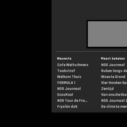
Nieuwste
Meest bekeken
Cafe Weltschmerz
NOS Journaal
Taakstraf
Ruben langs de 
Welkom Thuis
Woeste Grond
FORMULA 1
Vier Handen Op .
NOS Journaal
Zentijd
EnzoKnol
Van onschatbar
NOS Tour de Fra...
NOS Journaal 2
Fryslân dok
De slimste mens