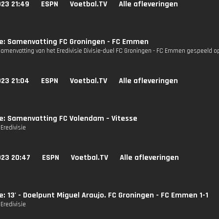
023 21:49
ESPN
Voetbal.TV
Alle afleveringen
ie: Samenvatting FC Groningen - FC Emmen
Samenvatting van het Eredivisie Divisie-duel FC Groningen - FC Emmen gespeeld op 
023 21:04
ESPN
Voetbal.TV
Alle afleveringen
ie: Samenvatting FC Volendam – Vitesse
Eredivisie
023 20:47
ESPN
Voetbal.TV
Alle afleveringen
ie: 13' - Doelpunt Miguel Araujo. FC Groningen - FC Emmen 1-1
Eredivisie