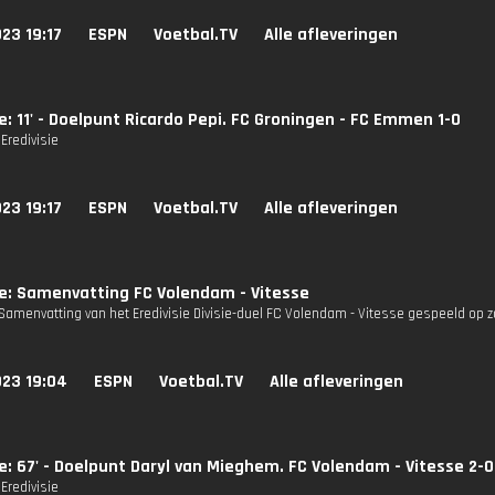
23 19:17
ESPN
Voetbal.TV
Alle afleveringen
ie: 11' - Doelpunt Ricardo Pepi. FC Groningen - FC Emmen 1-0
Eredivisie
23 19:17
ESPN
Voetbal.TV
Alle afleveringen
ie: Samenvatting FC Volendam - Vitesse
Samenvatting van het Eredivisie Divisie-duel FC Volendam - Vitesse gespeeld op za
023 19:04
ESPN
Voetbal.TV
Alle afleveringen
ie: 67' - Doelpunt Daryl van Mieghem. FC Volendam - Vitesse 2-0
Eredivisie