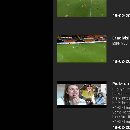
18-02-2
Eredivis
ESPN VOD • 
18-02-20
Piek- en
Hi guys! I
herkenne
href="http
href="http
+">Klik hi
Sony: <a ta
hier</a> D
+">Klik hie
18-02-2