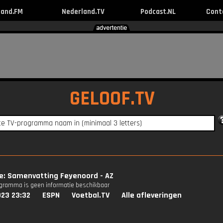
land.FM
Nederland.TV
Podcast.NL
Cont
GELOOF.TV
ie: Samenvatting Feyenoord - AZ
ogramma is geen informatie beschikbaar
023 23:32
ESPN
Voetbal.TV
Alle afleveringen