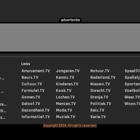
Links
Amusement.TV
Jongeren.TV
Natuur.TV
Speelfi
Beurs.TV
Kennis.TV
Nederland.TV
Spellet
...
Cultuur.TV
Kinderen.TV
Nieuws.TV
Sporten
Formule1.TV
Kook.TV
Onrecht.TV
Voetbal
..
Gamen.TV
Lachen.TV
Oranje.TV
Weer.TV
Geloof.TV
Mensen.TV
Politiek.TV
Woon.T
e...
Gezondheid.TV
Mode.TV
Reis.TV
0...
Informatief.TV
Muziek.TV
Serie.TV
...
Copyright 2026. All rights reserved.