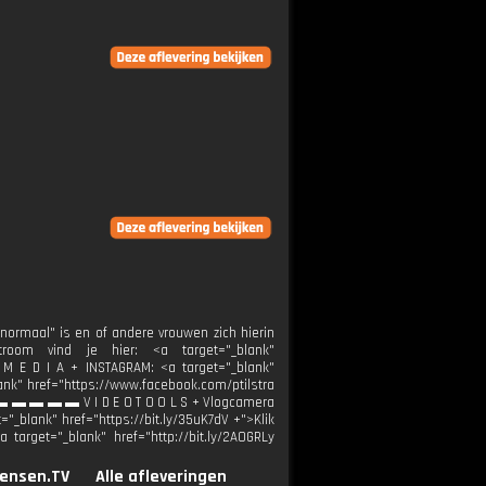
"normaal" is en of andere vrouwen zich hierin
m vind je hier: <a target="_blank"
 L M E D I A + INSTAGRAM: <a target="_blank"
ank" href="https://www.facebook.com/ptilstra
▬ ▬ ▬ ▬ ▬ V I D E O T O O L S + Vlogcamera
="_blank" href="https://bit.ly/35uK7dV +">Klik
<a target="_blank" href="http://bit.ly/2AOGRLy
ensen.TV
Alle afleveringen