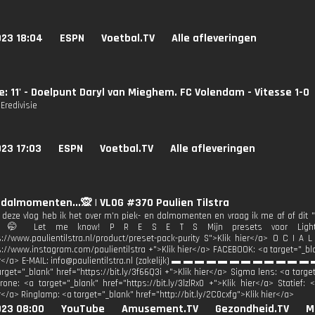
023 18:04
ESPN
Voetbal.TV
Alle afleveringen
ie: 11' - Doelpunt Daryl van Mieghem. FC Volendam - Vitesse 1-0
Eredivisie
23 17:03
ESPN
Voetbal.TV
Alle afleveringen
 dalmomenten...🙊 | VLOG #370 Paulien Tilstra
n deze vlog heb ik het over m'n piek- en dalmomenten en vraag ik me af of dit 
n 🤭 Let me know! P R E S E T S Mijn presets voor Lightroo
s://www.paulientilstra.nl/product/preset-pack-purity S">Klik hier</a> O C I A
s://www.instagram.com/paulientilstra +">Klik hier</a> FACEBOOK: <a target="_bl
er</a> E-MAIL: info@paulientilstra.nl (zakelijk) ▬ ▬ ▬ ▬ ▬ ▬ ▬ ▬ ▬ ▬ ▬ ▬ 
rget="_blank" href="https://bit.ly/3f66Q3i +">Klik hier</a> Sigma lens: <a target
rone: <a target="_blank" href="https://bit.ly/3lzlRx0 +">Klik hier</a> Statief: 
r</a> Ringlamp: <a target="_blank" href="http://bit.ly/2C0cxfg">Klik hier</a>
023 08:00
YouTube
Amusement.TV
Gezondheid.TV
M