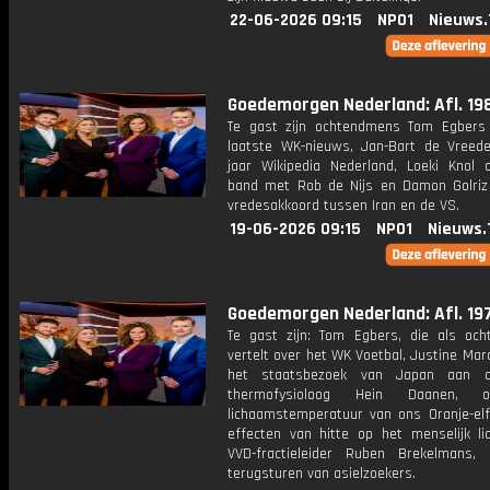
22-06-2026 09:15
NPO1
Nieuws.
Goedemorgen Nederland: Afl. 19
Te gast zijn ochtendmens Tom Egbers
laatste WK-nieuws, Jan-Bart de Vreed
jaar Wikipedia Nederland, Loeki Knol 
band met Rob de Nijs en Damon Golriz
vredesakkoord tussen Iran en de VS.
19-06-2026 09:15
NPO1
Nieuws.
Goedemorgen Nederland: Afl. 19
Te gast zijn: Tom Egbers, die als oc
vertelt over het WK Voetbal, Justine Marc
het staatsbezoek van Japan aan o
thermofysioloog Hein Daanen, 
lichaamstemperatuur van ons Oranje-elf
effecten van hitte op het menselijk l
VVD-fractieleider Ruben Brekelmans,
terugsturen van asielzoekers.