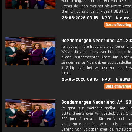
voorstelling, hoofdredacteur van de Nie
Esther de Snoo over het nieuwe stikstof
chef-kok Joris Bijdendijk geeft BBQ-tips.
26-06-2026 09:15
NPO1
Nieuws
Goedemorgen Nederland: Afl. 20
Te gast zijn Tom Egbers als ochtendmens
WK-voetbal, Isa Hoes over haar boek Je 
alleen, burgemeester Arent-Jan Moerk
zijn gemeente Moerdijk en oud-voetballe
't Schip over het winnen van het EK-v
1988.
25-06-2026 09:15
NPO1
Nieuws
Goedemorgen Nederland: Afl. 20
Te gast zijn voetbaljournalist Tom E
ochtendmens over WK-voetbal, Greg Sha
250 jaar Amerika , Kirsten Verdel ov
Mark Rutte aan het Witte Huis en me
Berend van Straaten over de hittewaa