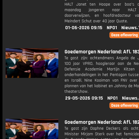
HALT Janet ten Hoope over boa's d
maandag jongeren naar HALT
doorverwijzen, en hoofdredacteur v
Meindert Schut over 40 jaar Quote.
01-06-2026 09:15
NPO1
Nieuws.
Goedemorgen Nederland: Afl. 18
Te gast zijn: ochtendmens Angela de 
100 jaar VPRO, hoogleraar aan de Ne
Defensie Academie Martijn Kitzen
onderhandelingen in het Pentagon tusse
en Israël, Nine Kooiman van FNV ove
plannen van het kabinet en Johnny de Mol
theatershow.
29-05-2026 09:15
NPO1
Nieuws
Goedemorgen Nederland: Afl. 18
Te gast zijn Daphne Deckers als och
Minister Mirjam Sterk over het femicide