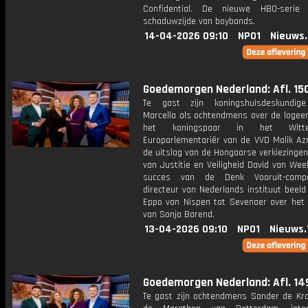
Confidential. De nieuwe HBO-serie
schaduwzijde van boybands.
14-04-2026 09:10
NPO1
Nieuws
Goedemorgen Nederland: Afl. 15
Te gast zijn koningshuisdeskundige
Marcella als ochtendmens over de logeer
het koningspaar in het Witt
Europarlementariër van de VVD Malik Az
de uitslag van de Hongaarse verkiezingen
van Justitie en Veiligheid David van Wee
succes van de Denk Vooruit-cam
directeur van Nederlands instituut beeld
Eppo van Nispen tot Sevenaer over het o
van Sonja Barend.
13-04-2026 09:10
NPO1
Nieuws.
Goedemorgen Nederland: Afl. 14
Te gast zijn ochtendmens Sander de Kr