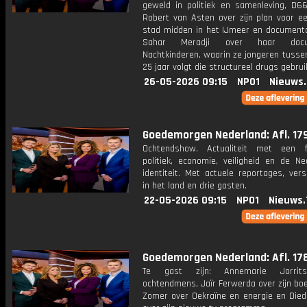
geweld in politiek en samenleving, D66
Robert van Asten over zijn plan voor e
stad midden in het IJmeer en document
Sahar Meradji over haar docum
Nachtkinderen, waarin ze jongeren tusse
25 jaar volgt die structureel drugs gebrui
26-05-2026 09:15
NPO1
Nieuws
Goedemorgen Nederland: Afl. 17
Ochtendshow. Actualiteit met een 
politiek, economie, veiligheid en de Ne
identiteit. Met actuele reportages, ver
in het land en drie gasten.
22-05-2026 09:15
NPO1
Nieuws.
Goedemorgen Nederland: Afl. 17
Te gast zijn: Annemarie Jorrit
ochtendmens, Jaïr Ferwerda over zijn bo
Zomer over Oekraïne en energie en Diede