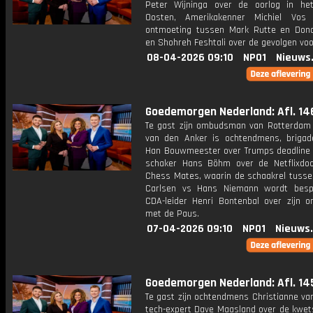
Peter Wijninga over de oorlog in he
Oosten, Amerikakenner Michiel Vos
ontmoeting tussen Mark Rutte en Don
en Shohreh Feshtali over de gevolgen voor
08-04-2026 09:10
NPO1
Nieuws
Goedemorgen Nederland: Afl. 14
Te gast zijn ombudsman van Rotterdam
van den Anker is ochtendmens, brigad
Han Bouwmeester over Trumps deadline v
schaker Hans Böhm over de Netflixdoc
Chess Mates, waarin de schaakrel tuss
Carlsen vs Hans Niemann wordt besp
CDA-leider Henri Bontenbal over zijn o
met de Paus.
07-04-2026 09:10
NPO1
Nieuws
Goedemorgen Nederland: Afl. 14
Te gast zijn ochtendmens Christianne va
tech-expert Dave Maasland over de kwet