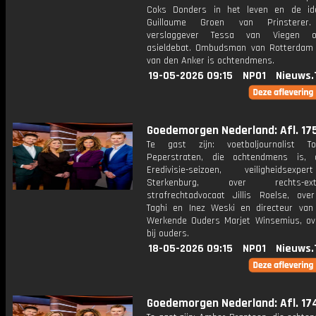
Coks Donders in het leven en de id
Guillaume Groen van Prinsterer. 
verslaggever Tessa van Viegen 
asieldebat. Ombudsman van Rotterdam
van den Anker is ochtendmens.
19-05-2026 09:15
NPO1
Nieuws.
Goedemorgen Nederland: Afl. 17
Te gast zijn: voetbaljournalist T
Peperstraten, die ochtendmens is, 
Eredivisie-seizoen, veiligheidsexp
Sterkenburg, over rechts-extr
strafrechtadvocaat Jillis Roelse, ove
Taghi en Inez Weski en directeur van 
Werkende Ouders Marjet Winsemius, ov
bij ouders.
18-05-2026 09:15
NPO1
Nieuws.
Goedemorgen Nederland: Afl. 17