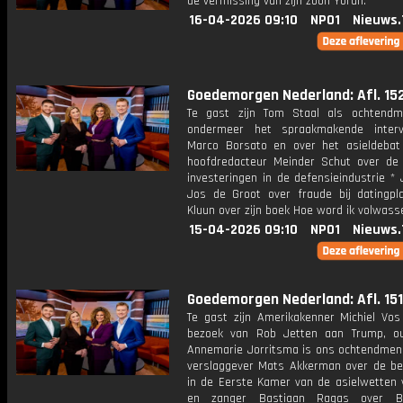
de vermissing van zijn zoon Yoran.
16-04-2026 09:10
NPO1
Nieuws.
Goedemorgen Nederland: Afl. 15
Te gast zijn Tom Staal als ochtend
ondermeer het spraakmakende inter
Marco Borsato en over het asieldebat
hoofdredacteur Meinder Schut over de 
investeringen in de defensieindustrie * 
Jos de Groot over fraude bij datingpl
Kluun over zijn boek Hoe word ik volwass
15-04-2026 09:10
NPO1
Nieuws.
Goedemorgen Nederland: Afl. 151
Te gast zijn Amerikakenner Michiel Vos
bezoek van Rob Jetten aan Trump, oud
Annemarie Jorritsma is ons ochtendmens,
verslaggever Mats Akkerman over de be
in de Eerste Kamer van de asielwetten 
en zanger Bastiaan Ragas over 