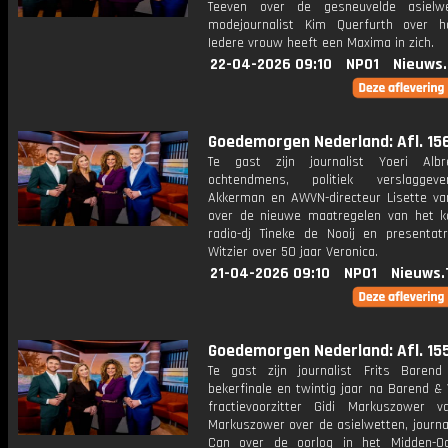
Teeven over de gesneuvelde asielw
modejournalist Kim Querfurth over 
Iedere vrouw heeft een Maxima in zich.
22-04-2026 09:10
NPO1
Nieuws
Goedemorgen Nederland: Afl. 15
Te gast zijn journalist Yoeri Albr
ochtendmens, politiek verslagge
Akkerman en AWVN-directeur Lisette va
over de nieuwe maatregelen van het k
radio-dj Tineke de Nooij en presentatr
Witzier over 50 jaar Veronica.
21-04-2026 09:10
NPO1
Nieuws.
Goedemorgen Nederland: Afl. 15
Te gast zijn journalist Frits Baren
bekerfinale en twintig jaar na Barend &
fractievoorzitter Gidi Markuszower 
Markuszower over de asielwetten, journa
Can over de oorlog in het Midden-O