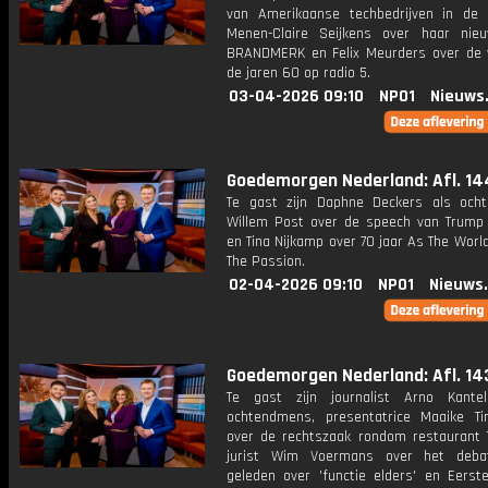
van Amerikaanse techbedrijven in de G
Menen-Claire Seijkens over haar nie
BRANDMERK en Felix Meurders over de
de jaren 60 op radio 5.
03-04-2026 09:10
NPO1
Nieuws
Goedemorgen Nederland: Afl. 14
Te gast zijn Daphne Deckers als och
Willem Post over de speech van Trump 
en Tina Nijkamp over 70 jaar As The Worl
The Passion.
02-04-2026 09:10
NPO1
Nieuws
Goedemorgen Nederland: Afl. 14
Te gast zijn journalist Arno Kante
ochtendmens, presentatrice Maaike 
over de rechtszaak rondom restaurant 
jurist Wim Voermans over het deba
geleden over 'functie elders' en Eerste