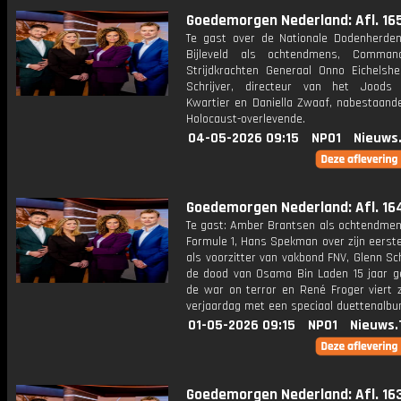
Goedemorgen Nederland: Afl. 16
Te gast over de Nationale Dodenherden
Bijleveld als ochtendmens, Comman
Strijdkrachten Generaal Onno Eichelshe
Schrijver, directeur van het Joods 
Kwartier en Daniella Zwaaf, nabestaand
Holocaust-overlevende.
04-05-2026 09:15
NPO1
Nieuws
Goedemorgen Nederland: Afl. 16
Te gast: Amber Brantsen als ochtendmen
Formule 1, Hans Spekman over zijn eerst
als voorzitter van vakbond FNV, Glenn S
de dood van Osama Bin Laden 15 jaar g
de war on terror en René Froger viert z
verjaardag met een speciaal duettenalbu
01-05-2026 09:15
NPO1
Nieuws.
Goedemorgen Nederland: Afl. 16