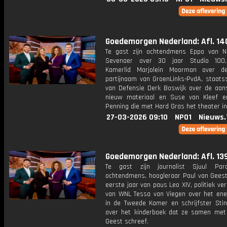
Goedemorgen Nederland: Afl. 14
Te gast zijn ochtendmens Eppo van N
Sevenaer over 30 jaar Studio 100
Kamerlid Marjolein Moorman over d
partijnaam van GroenLinks-PvdA, staatss
van Defensie Derk Boswijk over de aan
nieuw materiaal en Suse van Kleef 
Penning die met Hard Gras het theater in
27-03-2026 09:10
NPO1
Nieuws.
Goedemorgen Nederland: Afl. 13
Te gast zijn journalist Sjuul Para
ochtendmens, hoogleraar Paul van Geest
eerste jaar van paus Leo XIV, politiek ve
van WNL Tessa van Viegen over het ene
in de Tweede Kamer en schrijfster Sti
over het kinderboek dat ze samen met
Geest schreef.