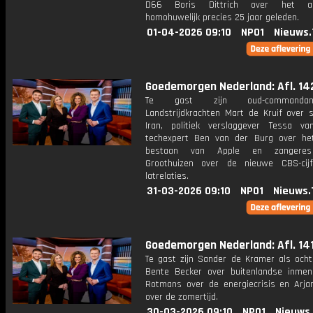
D66 Boris Dittrich over het all
homohuwelijk precies 25 jaar geleden.
01-04-2026 09:10
NPO1
Nieuws.
Goedemorgen Nederland: Afl. 14
Te gast zijn oud-commanda
Landstrijdkrachten Mart de Kruif over s
Iran, politiek verslaggever Tessa va
techexpert Ben van der Burg over het
bestaan van Apple en zangeres
Groothuizen over de nieuwe CBS-cij
latrelaties.
31-03-2026 09:10
NPO1
Nieuws.
Goedemorgen Nederland: Afl. 14
Te gast zijn Sander de Kramer als och
Bente Becker over buitenlandse inmen
Rotmans over de energiecrisis en Arj
over de zomertijd.
30-03-2026 09:10
NPO1
Nieuws