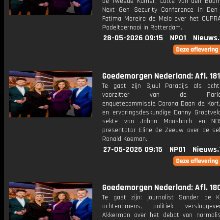
de Tweede Kamer, Lotte van den Boo
Next Gen Security Conference in De
Fatima Moreira de Melo over het CUPR
Padeltoernooi in Rotterdam.
28-05-2026 09:15
NPO1
Nieuws
Goedemorgen Nederland: Afl. 181
Te gast zijn Sjuul Paradijs als och
voorzitter van de Parleme
enquetecommissie Corona Daan de Kort, 
en ervaringsdeskundige Danny Grootvel
sekte van Johan Maasbach en NO
presentator Eline de Zeeuw over de sel
Ronald Koeman.
27-05-2026 09:15
NPO1
Nieuws.
Goedemorgen Nederland: Afl. 18
Te gast zijn: journalist Sander de 
ochtendmens, politiek verslagge
Akkerman over het debat van normali