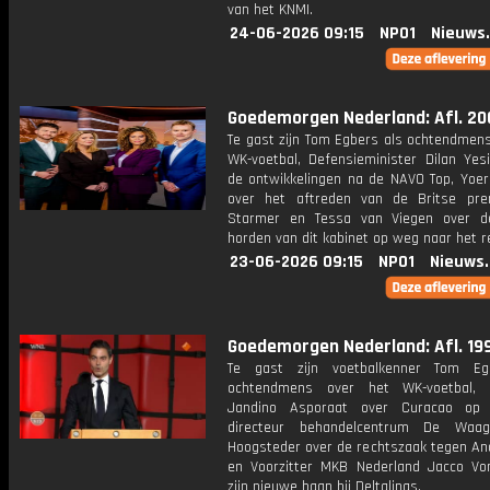
van het KNMI.
24-06-2026 09:15
NPO1
Nieuws
Goedemorgen Nederland: Afl. 20
Te gast zijn Tom Egbers als ochtendmens
WK-voetbal, Defensieminister Dilan Yesi
de ontwikkelingen na de NAVO Top, Yoeri
over het aftreden van de Britse pre
Starmer en Tessa van Viegen over d
horden van dit kabinet op weg naar het r
23-06-2026 09:15
NPO1
Nieuws
Goedemorgen Nederland: Afl. 19
Te gast zijn voetbalkenner Tom Eg
ochtendmens over het WK-voetbal, 
Jandino Asporaat over Curacao op
directeur behandelcentrum De Waag
Hoogsteder over de rechtszaak tegen An
en Voorzitter MKB Nederland Jacco Vo
zijn nieuwe baan bij Deltalinqs.