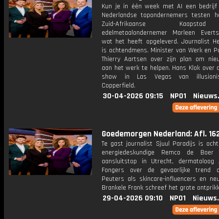
Kun je in één week met AI een bedrij
Nederlandse topondernemers testen h
Zuid-Afrikaanse Kaaps
edelmetaalondernemer Marleen Everts
wat het heeft opgeleverd. Journalist He
is ochtendmens. Minister van Werk en Pa
Thierry Aartsen over zijn plan om ni
aan het werk te helpen. Hans Klok over 
show in Las Vegas van illusioni
Copperfield.
30-04-2026 09:15
NPO1
Nieuws
Goedemorgen Nederland: Afl. 16
Te gast journalist Sjuul Paradijs is oc
energiedeskundige Remco de Boer
aansluitstop in Utrecht, dermatoloog
Fongers over de gevaarlijke trend o
Peuters als skincare-influencers en neu
Brankele Frank schreef het grote ontprik
29-04-2026 09:10
NPO1
Nieuws