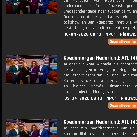
de Marathon van Rotterdam, intern
onderhandelaar Fleur Ravensbergen
vredesonderhandelingen tussen de VS en 
Oudkerk duikt de Joodse wereld in 
talkshow en Jan Papparazi, met wie 
beste kroeghits van dit moment besprek
10-04-2026 09:10
NPO1
Nieuws.
Goedemorgen Nederland: Afl. 14
Te gast zijn Yoeri Albrecht als ochtend
de verkiezingen in Hongarije, Negin Naf
het staakt-het-vuren in Iran, ministe
Karremans over de verkeersveiligheid in
en bioloog Mátyás Bittenbinder o
natuurproject in Madagascar.
09-04-2026 09:10
NPO1
Nieuws
Goedemorgen Nederland: Afl. 14
Te gast zijn: hoofdredacteur van De 
Kamran Ullah als ochtendmens, defensies