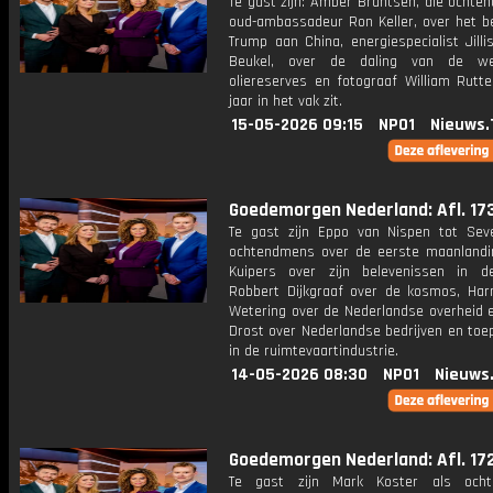
Te gast zijn: Amber Brantsen, die ochte
oud-ambassadeur Ron Keller, over het b
Trump aan China, energiespecialist Jill
Beukel, over de daling van de wer
oliereserves en fotograaf William Rutte
jaar in het vak zit.
15-05-2026 09:15
NPO1
Nieuws.
Goedemorgen Nederland: Afl. 17
Te gast zijn Eppo van Nispen tot Sev
ochtendmens over de eerste maanlandi
Kuipers over zijn belevenissen in d
Robbert Dijkgraaf over de kosmos, Ha
Wetering over de Nederlandse overheid e
Drost over Nederlandse bedrijven en toe
in de ruimtevaartindustrie.
14-05-2026 08:30
NPO1
Nieuws
Goedemorgen Nederland: Afl. 17
Te gast zijn Mark Koster als ocht