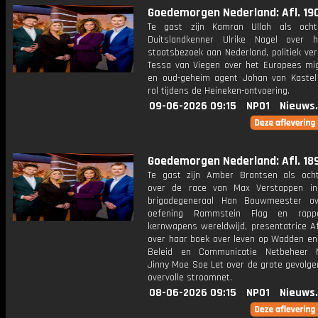
Goedemorgen Nederland: Afl. 19
Te gast zijn Kamran Ullah als ocht
Duitslandkenner Ulrike Nagel over 
staatsbezoek aan Nederland, politiek ve
Tessa van Viegen over het Europees mig
en oud-geheim agent Johan van Kastel 
rol tijdens de Heineken-ontvoering.
09-06-2026 09:15
NPO1
Nieuws
Goedemorgen Nederland: Afl. 18
Te gast zijn Amber Brantsen als oc
over de race van Max Verstappen in
brigadegeneraal Han Bouwmeester ov
oefening Rammstein Flag en rapp
kernwapens wereldwijd, presentatrice A
over haar boek over leven op Wadden en 
Beleid en Communicatie Netbeheer N
Jinny Moe Soe Let over de grote gevolge
overvolle stroomnet.
08-06-2026 09:15
NPO1
Nieuws