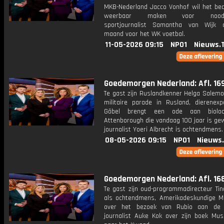
MKB-Nederland Jacco Vonhof wil het bedr
weerbaar maken voor noodsit
sportjournalist Samantha van Wijk 
maand voor het WK voetbal.
11-05-2026 09:15
NPO1
Nieuws.
Goedemorgen Nederland: Afl. 16
Te gast zijn Ruslandkenner Helga Salemo
militaire parade in Rusland, dierenexpe
Göbel brengt een ode aan biolo
Attenborough die vandaag 100 jaar is ge
journalist Yoeri Albrecht is ochtendmens.
08-05-2026 09:15
NPO1
Nieuws
Goedemorgen Nederland: Afl. 16
Te gast zijn oud-programmadirecteur Tin
als ochtendmens, Amerikadeskundige Mi
over het bezoek van Rubio aan de
journalist Auke Kok over zijn boek Mus