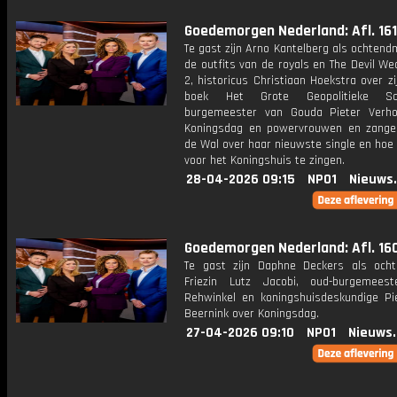
Goedemorgen Nederland: Afl. 161
Te gast zijn Arno Kantelberg als ochten
de outfits van de royals en The Devil W
2, historicus Christiaan Hoekstra over z
boek Het Grote Geopolitieke Sch
burgemeester van Gouda Pieter Verh
Koningsdag en powervrouwen en zange
de Wal over haar nieuwste single en hoe
voor het Koningshuis te zingen.
28-04-2026 09:15
NPO1
Nieuws
Goedemorgen Nederland: Afl. 16
Te gast zijn Daphne Deckers als och
Friezin Lutz Jacobi, oud-burgemees
Rehwinkel en koningshuisdeskundige Pie
Beernink over Koningsdag.
27-04-2026 09:10
NPO1
Nieuws