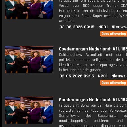
Te gast zijn Tom Egbers als ochtendmens
Verdel over 500 dagen Trump, CDA-
Harmen Krul over de tabaksindustrie en 
en journalist Simon Kuper over het WK V
Amerika.
03-06-2026 09:15
NPO1
Nieuws
Goedemorgen Nederland: Afl. 18
Ochtendshow. Actualiteit met een 
politiek, economie, veiligheid en de Ne
identiteit. Met actuele reportages, ver
in het land en drie gasten.
02-06-2026 09:15
NPO1
Nieuws
Goedemorgen Nederland: Afl. 18
Te gast zijn: Boris van der Ham als och
voorzitter van de Raad voor Volksgezo
Samenleving Jet Bussemaker o
maatschappelijke probleem rond
gezondheidsproblemen, directeur van 