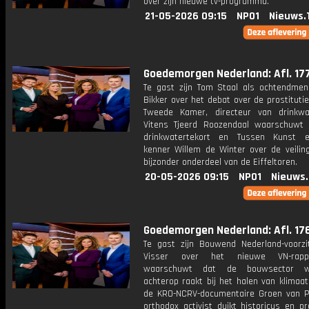
over zijn nieuwe tv-programma.
21-05-2026 09:15
NPO1
Nieuws.
Goedemorgen Nederland: Afl. 17
Te gast zijn Tom Staal als ochtendmen
Bikker over het debat over de prostituti
Tweede Kamer, directeur van drinkwat
Vitens Tjeerd Roozendaal waarschuwt
drinkwatertekort en Tussen Kunst e
kenner Willem de Winter over de veilin
bijzonder onderdeel van de Eiffeltoren.
20-05-2026 09:15
NPO1
Nieuws
Goedemorgen Nederland: Afl. 17
Te gast zijn Bouwend Nederland-voorzi
Visser over het nieuwe VN-rapp
waarschuwt dat de bouwsector we
achterop raakt bij het halen van klimaat
de KRO-NCRV-documentaire Groen van Pr
orthodox activist duikt historicus en p