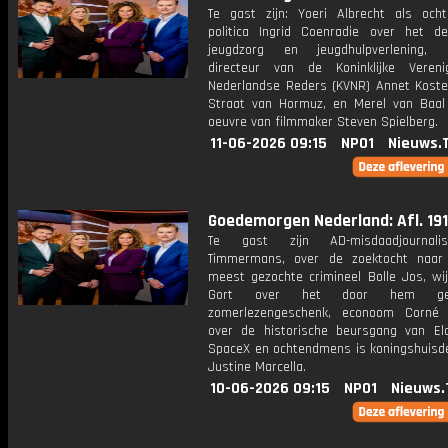
Te gast zijn: Yoeri Albrecht als och
politica Ingrid Coenradie over het d
jeugdzorg en jeugdhulpverlening, 
directeur van de Koninklijke Veren
Nederlandse Reders (KVNR) Annet Koste
Straat van Hormuz, en Merel van Baal
oeuvre van filmmaker Steven Spielberg.
11-06-2026 09:15
NPO1
Nieuws.
Goedemorgen Nederland: Afl. 191
Te gast zijn AD-misdaadjournali
Timmermans, over de zoektocht naar
meest gezochte crimineel Bolle Jos, wij
Gort over het door hem ges
zomerlezengeschenk, econoom Corné 
over de historische beursgang van E
SpaceX en ochtendmens is koningshuisd
Justine Marcella.
10-06-2026 09:15
NPO1
Nieuws.