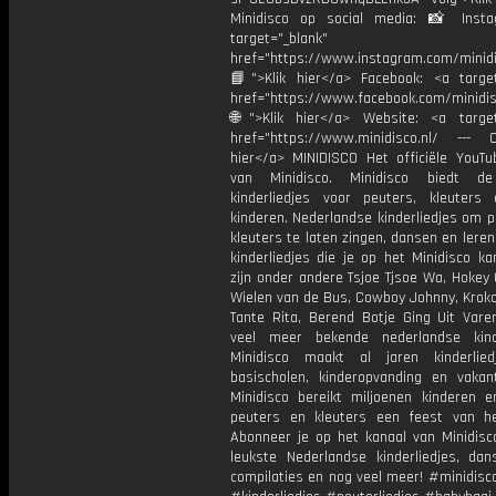
Minidisco op social media: 📸 Inst
target="_blank"
href="https://www.instagram.com/minidis
📘">Klik hier</a> Facebook: <a target
href="https://www.facebook.com/minidi
🌐">Klik hier</a> Website: <a target
href="https://www.minidisco.nl/ --- O
hier</a> MINIDISCO Het officiële YouTu
van Minidisco. Minidisco biedt de
kinderliedjes voor peuters, kleuters
kinderen. Nederlandse kinderliedjes om 
kleuters te laten zingen, dansen en lere
kinderliedjes die je op het Minidisco ka
zijn onder andere Tsjoe Tjsoe Wa, Hokey
Wielen van de Bus, Cowboy Johnny, Krokod
Tante Rita, Berend Botje Ging Uit Vare
veel meer bekende nederlandse kinde
Minidisco maakt al jaren kinderlie
basischolen, kinderopvanding en vakant
Minidisco bereikt miljoenen kinderen e
peuters en kleuters een feest van he
Abonneer je op het kanaal van Minidisc
leukste Nederlandse kinderliedjes, dans
compilaties en nog veel meer! #minidisc