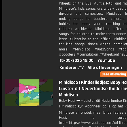
Wheels on the Bus, Auntie Rita, and m
Minidisco’s kids songs are widely used a
daycare and campsites. Minidisco 
making songs for toddlers, children,
babies for many years reaching mil
children worldwide. Minidisco offers 
songs for children to make them dance,
learn. Subscribe to the official Minidis
for kids songs, dance videos, compila
more! #Minidisco #KidsSongs #todd
#toddlers #compilation #WheelsontheB
15-05-2026 15:00
YouTube
Kinderen.TV
Alle afleveringen
Minidisco | Kinderliedjes: Baby Ha
Luister dit Nederlandse Kinderlied
Minidisco
Baby Haai 🦈 - Luister dit Nederlandse Kin
| Minidisco 👉 Abonneer op je op het k
Minidisco en ontdek meer kinderliedjes 
Haai: <a target="_b
href="https://www.youtube.com/@Minidis