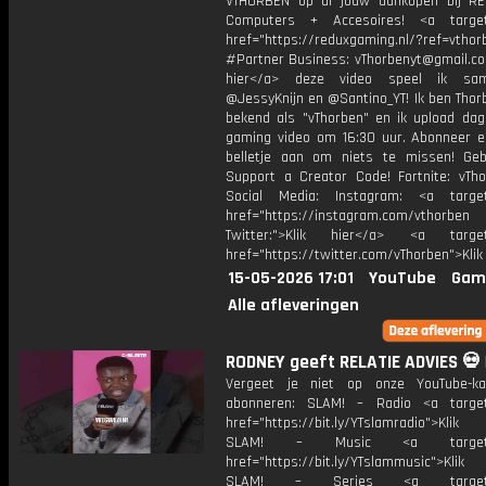
VTHORBEN op al jouw aankopen bij R
Computers + Accesoires! <a target=
href="https://reduxgaming.nl/?ref=vthor
#Partner Business: vThorbenyt@gmail.com
hier</a> deze video speel ik s
@JessyKnijn en @Santino_YT! Ik ben Thor
bekend als "vThorben" en ik upload dage
gaming video om 16:30 uur. Abonneer e
belletje aan om niets te missen! Geb
Support a Creator Code! Fortnite: vTho
Social Media: Instagram: <a target
href="https://instagram.com/vthorben
Twitter:">Klik hier</a> <a target=
href="https://twitter.com/vThorben">Klik
15-05-2026 17:01
YouTube
Gam
Alle afleveringen
RODNEY geeft RELATIE ADVIES 💀 
Vergeet je niet op onze YouTube-ka
abonneren: SLAM! – Radio <a target
href="https://bit.ly/YTslamradio">Klik
SLAM! – Music <a target="_
href="https://bit.ly/YTslammusic">Klik
SLAM! – Series <a target="