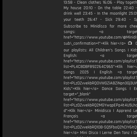
13:58 - Clean clothes 16:06 - Play togeth
My house 20:10 - On the table 22:40 -
drink well 23:45 - In the moonlight 25:
your teeth 26:47 - Sick 29:40 - S
Subscribe to Minidisco for more chee
songs: <a target="_b
href="https://www.youtube.com/@Minid
sub\_confirmation=1">Klik hier</a> 📺 
our playlists: All Children's Songs | Ki
English: <a target="_
href="https://www.youtube.com/playlist
list=PL4C8DBF892264C965">Klik hier
Songs 2025 | English <a target=
href="https://www.youtube.com/playlist
list=PLzDZvvekbRQ0VWGZiA8ZiNpn3Gj3U
Kids">Klik hier</a> Dance Songs | E
target="_blank"
href="https://www.youtube.com/playlist
list=PLzDZvvekbRQ2MGYwqpEPp4t4U5Lhd
d">Klik hier</a> Minidisco | Apprend L
Français <a target="_
href="https://www.youtube.com/playlist
list=PLzDZvvekbRQ10B-SQ5FboQ2hCIY6ItQv
hier</a> Mini Disco | Lerne Den Tanz | 