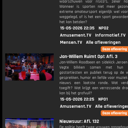
waarschuwen voor risico's, zeker n
Wanneer is sporten niet meer gezon
extreme amateursport eigenlijk wel voor
weggelegd, of is het een sport geworden
het kan betalen?
15-05-2026 22:35
NPO2
Amusement.TV
Informatief.TV
Mensen.TV
Alle afleveringen
Jan-Willem Ruimt Op!: Afl. 3
Jan-Willem Roodbeen en sidekick Jeroen 
Vegte blikken samen met hun hu
gastartiesten en publiek terug op de 
gesprekken, humor en liefde voor muziek 
nieuws een laatste ronde. Wat verd
toegift? Wat krijgt een verrassende dra
kan bij het grofvuil?
15-05-2026 22:25
NPO1
Amusement.TV
Alle afleveringe
Nieuwsuur: Afl. 132
De politie heeft twee vrouwen aangehoud