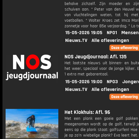
behalve zichzelf. Zijn moeder en zij
schuiven aan. * Peter van den Heuvel wi
van vluchtelingen weten, tot hij me
voetballen. * Wolter Kroes zet Imca Mar
zonnetje voor haar 85e verjaardag. * Lo t
15-05-2026 19:05
NPO1
Mensen
Nieuws.TV
Alle afleveringen
NOS Jeugdjournaal: Afl. 135
Het laatste nieuws uit binnen- en buit
het weer, speciaal voor de jonge kijker.
1 extra met gebarentaal.
15-05-2026 19:00
NPO3
Jonger
Nieuws.TV
Alle afleveringen
Het Klokhuis: Afl. 96
Met een plank een goeie golf pakken
meegenomen wordt op de golf, terwijl j
eens op die plank staat: golfsurfen! Hoe
je op zo'n wiebelige plank? Eva leert het.