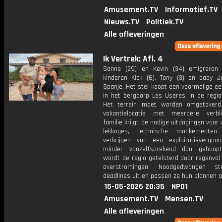
Amusement.TV
Informatief.TV
Nieuws.TV
Politiek.TV
Alle afleveringen
Ik Vertrek: Afl. 4
Sanne (29) en Kevin (34) emigreren
kinderen Kick (6), Tony (3) en baby J
Spanje. Het stel koopt een voormalige e
in het bergdorp Les Useres, in de regio
Het terrein moet worden omgetoverd
vakantielocatie met meerdere verbl
familie krijgt de nodige uitdagingen voor 
lekkages, technische mankemente
verkrijgen van een exploitatievergunni
minder vanzelfsprekend dan gehoopt
wordt de regio geteisterd door regenval
overstromingen. Noodgedwongen st
deadlines uit en passen ze hun plannen a
15-05-2026 20:35
NPO1
Amusement.TV
Mensen.TV
Alle afleveringen