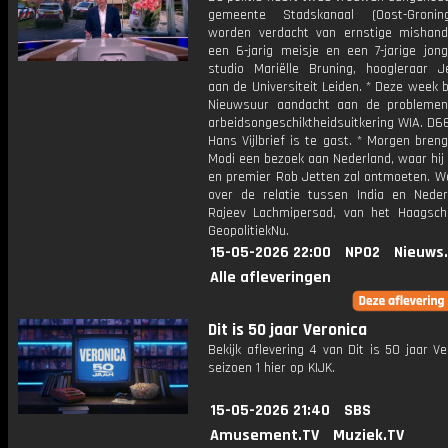
gemeente Stadskanaal (Oost-Gronin
worden verdacht van ernstige mishand
een 6-jarig meisje en een 7-jarige jong
studio Mariëlle Bruning, hoogleraar J
aan de Universiteit Leiden. * Deze week
Nieuwsuur aandacht aan de probleme
arbeidsongeschiktheidsuitkering WIA. D6
Hans Vijlbrief is te gast. * Morgen bren
Modi een bezoek aan Nederland, waar hij
en premier Rob Jetten zal ontmoeten. W
over de relatie tussen India en Nede
Rajeev Lachmipersad, van het Haagsch 
GeopolitiekNu.
15-05-2026 22:00
NPO2
Nieuws
Alle afleveringen
Dit is 50 jaar Veronica
Bekijk aflevering 4 van Dit is 50 jaar Ve
seizoen 1 hier op KIJK.
15-05-2026 21:40
SBS
Amusement.TV
Muziek.TV