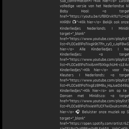
sub_confirmation=1">Klik hier</a> Luist
volledige versie van het Nederlandse ki
Baby Haai: <a target="_
href="https://youtu.be/UfBl0rvk11U?si=Uj
HXRBV 📺">Klik hier</a> Bekijk ook onze 
Kinderliedjes Nederlands | Minid
target="_blank"
href="https://www.youtube.com/playlist
list=PL0Ce81PoTVxgk9t77fn_cy0_cJqIF8wS
hier</a> Alle Kinderliedjes | Ned
Kinderliedjes: <a target="
href="https://www.youtube.com/playlist
list=PL0Ce81PoTVxi6nHf5IXkgchUHt-cLE4
Kinderliedjes">Klik hier</a> voor P
Kleuters | Nederlands: <a target=
href="https://www.youtube.com/playlist
list=PL0Ce81PoTVxgEz8M8u_HqJueDd48
Kinderliedjes">Klik hier</a> om op te
Dansen met Minidisco: <a target=
href="https://www.youtube.com/playlist
list=PL0Ce81PoTVxieWTUCF7wiOxuksmWtJp
hier</a> 🎧 Beluister onze muziek op Sp
target="_blank"
href="https://open.spotify.com/artist/
si=SEUbsDvzRB6wi1qBLEnk5A Volg">Klik