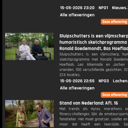
15-05-2026 23:20
NPO1
Nieuws.
Alle afleveringen
Sluipschutters is een vlijmscherp
humoristisch sketchprogramma
Ronald Goedemondt, Bas Hoeflaa
Sluipschutters is een vlijmscherp, hum
sketchprogramma met Ronald Goedemo
Hoeflaak, Leo Alkemade en Jochen 
vrienden. 100 verschillende gezichten. 3
224 locaties.
15-05-2026 22:55
NPO3
Lachen
Alle afleveringen
Stand van Nederland: Afl. 16
Met trends als Hyrox, marathons e
fitness-challenges lijkt de amateurspor
fanatieker. Het moet grootser, sneller e
maar dat heeft een keerzijde. Spo