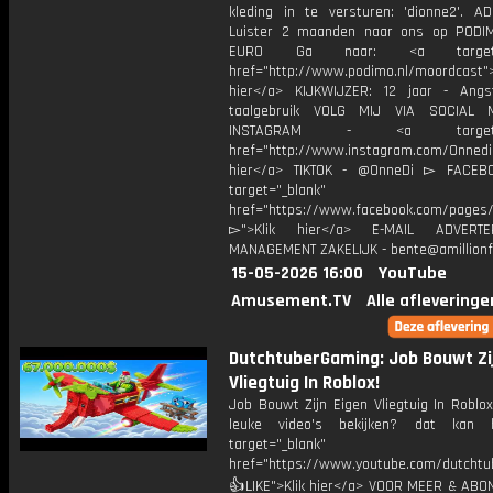
kleding in te versturen: 'dionne2'. AD
Luister 2 maanden naar ons op PODI
EURO Ga naar: <a target="_
href="http://www.podimo.nl/moordcast">
hier</a> KIJKWIJZER: 12 jaar - Ang
taalgebruik VOLG MIJ VIA SOCIAL
INSTAGRAM - <a target="_
href="http://www.instagram.com/Onned
hier</a> TIKTOK - @OnneDi ▻ FACEB
target="_blank"
href="https://www.facebook.com/pages/O
▻">Klik hier</a> E-MAIL ADVERT
MANAGEMENT ZAKELIJK - bente@amillionf
15-05-2026 16:00
YouTube
Amusement.TV
Alle afleveringe
DutchtuberGaming: Job Bouwt Zi
Vliegtuig In Roblox!
Job Bouwt Zijn Eigen Vliegtuig In Roblo
leuke video's bekijken? dat kan h
target="_blank"
href="https://www.youtube.com/dutcht
👍LIKE">Klik hier</a> VOOR MEER & ABO