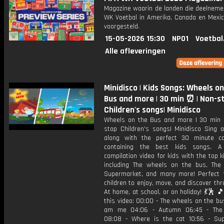
Magazine waarin de landen die deelneme
WK Voetbal in Amerika, Canada en Mexi
voorgesteld.
15-05-2026 15:30
NPO1
Voetbal
Alle afleveringen
Minidisco | Kids Songs: Wheels on
Bus and more | 30 min ⏰ | Non-s
Children's songs| Minidisco
Wheels on the Bus and more | 30 min
stop Children's songs| Minidisco Sing 
along with the perfect 30 minute co
containing the best kids songs. A 
compilation video for kids with the top 
including The wheels on the bus, The 
Supermarket, and many more! Perfect 
children to enjoy, move, and discover thr
At home, at school, or on holiday! 💃🕺 
this video: 00:00 - The wheels on the bus
am me 04:06 - Autumn 06:45 - The 
08:08 - Where is the cat 10:56 - Su