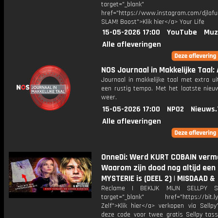
target="_blank"
href="https://www.instagram.com/djlafu
SLAM! Boost">Klik hier</a> Your Life
15-05-2026 17:00
YouTube
Muz
Alle afleveringen
NOS Journaal in Makkelijke Taal: 
Journaal in makkelijke taal met extra ui
een rustig tempo. Met het laatste nieu
weer.
15-05-2026 17:00
NPO2
Nieuws.
Alle afleveringen
OnneDi: Werd KURT COBAIN verm
Waarom zijn dood nog altijd een
MYSTERIE is (DEEL 2) | MISDAAD &
Reclame | BEKIJK MIJN SELLPY S
target="_blank" href="https://bit.l
Zelf">Klik hier</a> verkopen via Sellpy
deze code voor twee gratis Sellpy tas