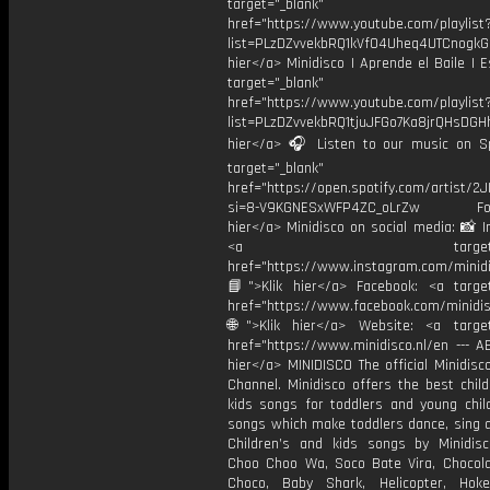
target="_blank"
href="https://www.youtube.com/playlist
list=PLzDZvvekbRQ1kVfO4Uheq4UTCnogkGC
hier</a> Minidisco | Aprende el Baile | 
target="_blank"
href="https://www.youtube.com/playlist
list=PLzDZvvekbRQ1tjuJFGo7Ka8jrQHsDGHh
hier</a> 🎧 Listen to our music on Sp
target="_blank"
href="https://open.spotify.com/artist/
si=8-V9KGNESxWFP4ZC_oLrZw Foll
hier</a> Minidisco on social media: 📸 
<a target="_bl
href="https://www.instagram.com/minidis
📘">Klik hier</a> Facebook: <a target
href="https://www.facebook.com/minidi
🌐">Klik hier</a> Website: <a target
href="https://www.minidisco.nl/en --- A
hier</a> MINIDISCO The official Minidis
Channel. Minidisco offers the best chil
kids songs for toddlers and young child
songs which make toddlers dance, sing 
Children’s and kids songs by Minidisc
Choo Choo Wa, Soco Bate Vira, Chocol
Choco, Baby Shark, Helicopter, Hok