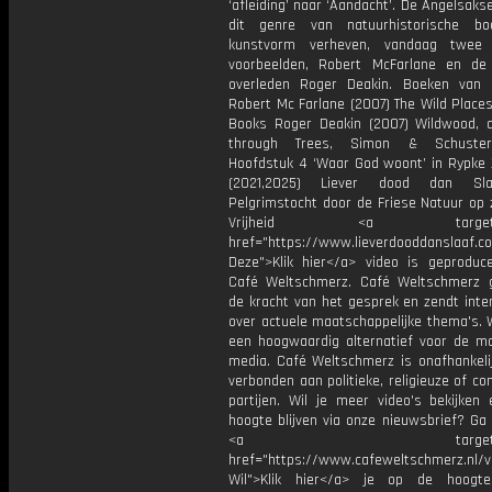
‘afleiding’ naar ‘Aandacht’. De Angelsak
dit genre van natuurhistorische bo
kunstvorm verheven, vandaag twee
voorbeelden, Robert McFarlane en d
overleden Roger Deakin. Boeken van
Robert Mc Farlane (2007) The Wild Place
Books Roger Deakin (2007) Wildwood, 
through Trees, Simon & Schuste
Hoofdstuk 4 ‘Waar God woont’ in Rypke 
(2021,2025) Liever dood dan Sl
Pelgrimstocht door de Friese Natuur op 
Vrijheid <a target="_
href="https://www.lieverdooddanslaa
Deze">Klik hier</a> video is geproduc
Café Weltschmerz. Café Weltschmerz g
de kracht van het gesprek en zendt inte
over actuele maatschappelijke thema's. 
een hoogwaardig alternatief voor de m
media. Café Weltschmerz is onafhankelij
verbonden aan politieke, religieuze of c
partijen. Wil je meer video's bekijken
hoogte blijven via onze nieuwsbrief? Ga
<a target="_bl
href="https://www.cafeweltschmerz.nl/v
Wil">Klik hier</a> je op de hoogt