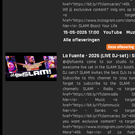
href="https://bit.ly/YTslamseries">Klik
Wil jij exclusieve content? Volg ons op 
<a target="_bl
href="https://www.instagram.com/slamoff
hier</a> SLAM! Boost Your Life
15-05-2026 17:00
YouTube
Muz
Alle afleveringen
La Fuente - 2026 (LIVE DJ-set) | 
​@djlafuente came to our studio to
awesome live set in the SLAM! DJ booth.
DJ sets? SLAM! invites the best DJs to o
Subscribe to this channel to stay tun
forget to subscribe to the SLAM! -
channels: SLAM! – Radio <a target=
href="https://bit.ly/YTslamradio SL
hier</a> – Music <a target="
href="https://bit.ly/YTslammusic SL
hier</a> – Series <a target="
href="https://bit.ly/YTslamseries Do">Kli
you want exclusive content? <a target
href="https://www.instagram.com/slamof
More">Klik hier</a> of La Fue