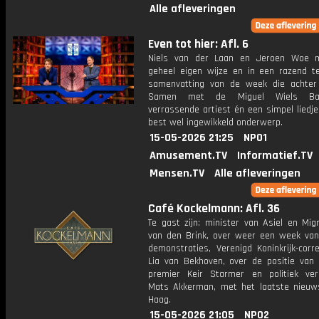
Alle afleveringen
Even tot hier: Afl. 6
Niels van der Laan en Jeroen Woe 
geheel eigen wijze en in een razend 
samenvatting van de week die achter 
Samen met de Miguel Wiels Ba
verrassende artiest én een simpel liedj
best wel ingewikkeld onderwerp.
15-05-2026 21:25
NPO1
Amusement.TV
Informatief.TV
Mensen.TV
Alle afleveringen
Café Kockelmann: Afl. 36
Te gast zijn: minister van Asiel en Mig
van den Brink, over weer een week van 
demonstraties, Verenigd Koninkrijk-corr
Lia van Bekhoven, over de positie van 
premier Keir Starmer en politiek ver
Mats Akkerman, met het laatste nieuw
Haag.
15-05-2026 21:05
NPO2