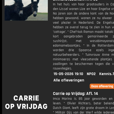
In het huis van haar grootouders in Ca
den IJssel wonen Lize en haar Engelse vr
Na jaren aan de andere kant van de No
hebben gewoond, wonen ze nu alweer
veel plezier in Nederland. De Engel
hebben ze overal terug te zien in hun 
'cottage'. * Chef-kok Ramon maakt tataki
kort aangebraden gemarineerde 
sushirijst, met wasabimayon
edamameboontjes. * In de Rotterdam
worden drie Spaanse ezels inge
natuurbeheerders. * Tuinvrouw Anne 
minimoeras met vleesetende plantje
zaailingen te beschermen tegen die v
rouwvliegjes.
15-05-2026 19:10
NPO2
Kennis.
Alle afleveringen
Carrie op Vrijdag: Afl. 14
Imca Marina is 85 jaar geworden en 
leven. * Olivier Richters, beter beken
Dutch Giant, leeft zijn grote droom in Lo
* Militair Gijs van der Werf wilde iedere