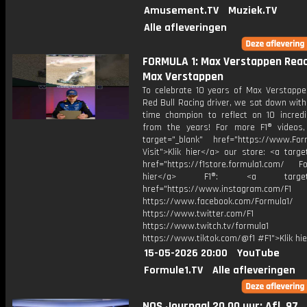
Amusement.TV
Muziek.TV
Alle afleveringen
FORMULA 1: Max Verstappen Reac
Max Verstappen
To celebrate 10 years of Max Verstappe
Red Bull Racing driver, we sat down with
time champion to reflect on 10 incredi
from the years! For more F1® videos, 
target="_blank" href="https://www.For
Visit">Klik hier</a> our store: <a targe
href="https://f1store.formula1.com/ Fol
hier</a> F1®: <a target="_
href="https://www.instagram.com/F1
https://www.facebook.com/Formula1/
https://www.twitter.com/F1
https://www.twitch.tv/formula1
https://www.tiktok.com/@f1 #F1">Klik hi
15-05-2026 20:00
YouTube
Formule1.TV
Alle afleveringen
NOS Journaal 20.00 uur: Afl. 97