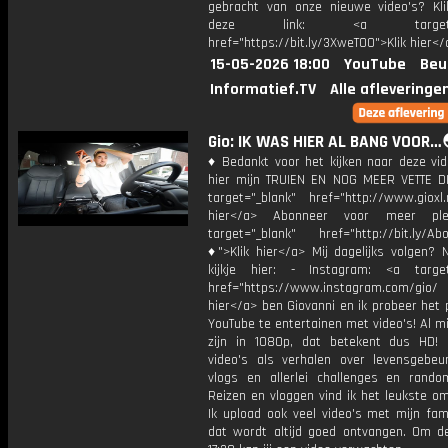
gebracht van onze nieuwe video's? Kl
deze link: <a target="_
href="https://bit.ly/3XweTO0">Klik hier</
15-05-2026 18:00
YouTube
Beu
Informatief.TV
Alle afleveringe
Gio: IK WAS HIER AL BANG VOOR…
♦ Bedankt voor het kijken naar deze vid
hier mijn TRUIEN EN NOG MEER VETTE D
target="_blank" href="http://www.gioxl.
hier</a> Abonneer voor meer ple
target="_blank" href="http://bit.ly/Ab
♦">Klik hier</a> Mij dagelijks volgen?
kijkje hier: - Instagram: <a target
href="https://www.instagram.com/gio/
hier</a> ben Giovanni en ik probeer het 
YouTube te entertainen met video's! Al mi
zijn in 1080p, dat betekent dus HD! 
video's als verhalen over levensgebeur
vlogs en allerlei challenges en rando
Reizen en vloggen vind ik het leukste o
Ik upload ook veel video's met mijn fam
dat wordt altijd goed ontvangen. Om 