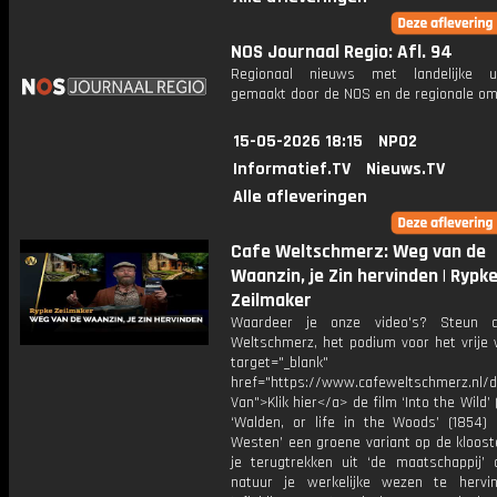
NOS Journaal Regio: Afl. 94
Regionaal nieuws met landelijke uit
gemaakt door de NOS en de regionale om
15-05-2026 18:15
NPO2
Informatief.TV
Nieuws.TV
Alle afleveringen
Cafe Weltschmerz: Weg van de
Waanzin, je Zin hervinden | Rypk
Zeilmaker
Waardeer je onze video's? Steun 
Weltschmerz, het podium voor het vrije 
target="_blank"
href="https://www.cafeweltschmerz.nl/
Van">Klik hier</a> de film ‘Into the Wild’ 
‘Walden, or life in the Woods’ (1854) 
Westen’ een groene variant op de klooste
je terugtrekken uit ‘de maatschappij’
natuur je werkelijke wezen te hervi