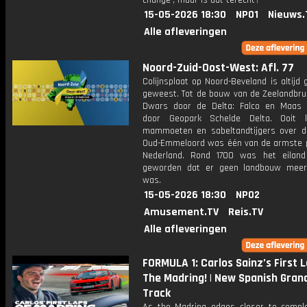
change', maar is dat terecht?
15-05-2026 18:30
NPO1
Nieuws.
Alle afleveringen
Noord-Zuid-Oost-West: Afl. 77
Colijnsplaat op Noord-Beveland is altijd 
geweest. Tot de bouw van de Zeelandbrug
Dwars door de Delta: Falco en Maas
door Geopark Schelde Delta. Ooit l
mammoeten en sabeltandtijgers over d
Oud-Emmeloord was één van de armste p
Nederland. Rond 1700 was het eiland
geworden dat er geen landbouw meer
was.
15-05-2026 18:30
NPO2
Amusement.TV
Reis.TV
Alle afleveringen
FORMULA 1: Carlos Sainz’s First 
The Madring! | New Spanish Grand
Track