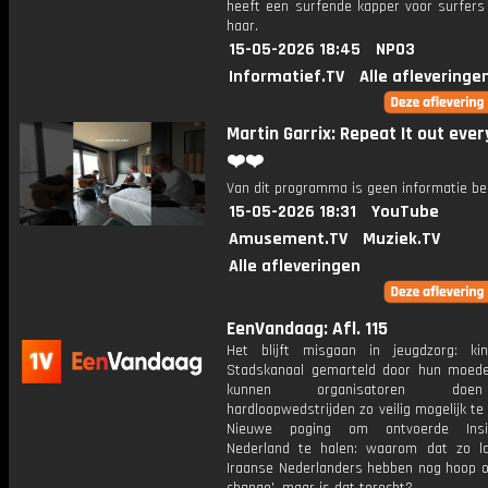
heeft een surfende kapper voor surfers
haar.
15-05-2026 18:45
NPO3
Informatief.TV
Alle afleveringe
Martin Garrix: Repeat It out eve
❤️❤️
Van dit programma is geen informatie be
15-05-2026 18:31
YouTube
Amusement.TV
Muziek.TV
Alle afleveringen
EenVandaag: Afl. 115
Het blijft misgaan in jeugdzorg: ki
Stadskanaal gemarteld door hun moed
kunnen organisatoren d
hardloopwedstrijden zo veilig mogelijk t
Nieuwe poging om ontvoerde Ins
Nederland te halen: waarom dat zo la
Iraanse Nederlanders hebben nog hoop o