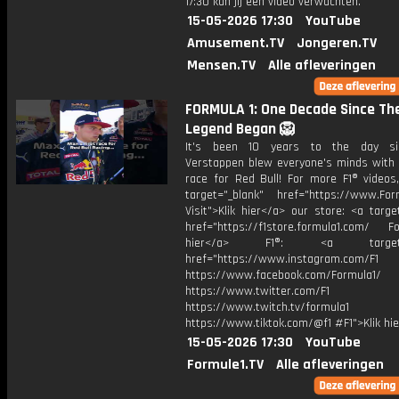
17:30 kan jij een video verwachten.
15-05-2026 17:30
YouTube
Amusement.TV
Jongeren.TV
Mensen.TV
Alle afleveringen
FORMULA 1: One Decade Since Th
Legend Began 🦁
It's been 10 years to the day s
Verstappen blew everyone's minds with 
race for Red Bull! For more F1® videos,
target="_blank" href="https://www.For
Visit">Klik hier</a> our store: <a targe
href="https://f1store.formula1.com/ Fol
hier</a> F1®: <a target="_
href="https://www.instagram.com/F1
https://www.facebook.com/Formula1/
https://www.twitter.com/F1
https://www.twitch.tv/formula1
https://www.tiktok.com/@f1 #F1">Klik hi
15-05-2026 17:30
YouTube
Formule1.TV
Alle afleveringen