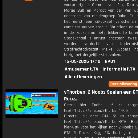
voorproefje. * Gemma van Eck, Rita 
Marga Bult en Margot van der Ven wa
onderdeel van meidengroep Babe. Er i
het eerst een cd-boxset verschenen
complete oeuvre erop. * Christiaan de V
in de keuken om iets lekkers te berei
Stadskanaal is onrust ontstaan: twe
worden verdacht van kindermisha
Strafrechtadvocaat Meike Lubbers h
bezig met dergelijke strafzaken.
15-05-2026 17:10
NPO1
Amusement.TV
Informatief.TV
Alle afleveringen
vThorben: 2 Noobs Spelen een G
Race...
Check hier Eneba uit! <a target=
href="https://ene.ba/vThorben">Klik
Directe link naar GTA 5! <a target
href="https://ene.ba/vThorben-GTA Beda
hier</a> voor het kijken naar 2 Noobs S
GTA 5 Race... Krijg 2% Korting met