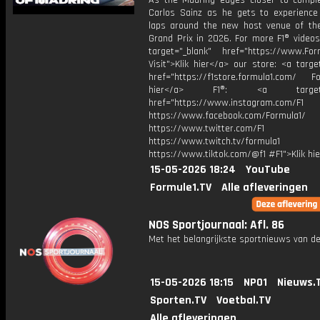
As the Madring edges closer to complet
Carlos Sainz as he gets to experience 
laps around the new host venue of th
Grand Prix in 2026. For more F1® videos,
target="_blank" href="https://www.For
Visit">Klik hier</a> our store: <a targe
href="https://f1store.formula1.com/ Fol
hier</a> F1®: <a target="_
href="https://www.instagram.com/F1
https://www.facebook.com/Formula1/
https://www.twitter.com/F1
https://www.twitch.tv/formula1
https://www.tiktok.com/@f1 #F1">Klik hi
15-05-2026 18:24
YouTube
Formule1.TV
Alle afleveringen
NOS Sportjournaal: Afl. 86
Met het belangrijkste sportnieuws van de
15-05-2026 18:15
NPO1
Nieuws.
Sporten.TV
Voetbal.TV
Alle afleveringen