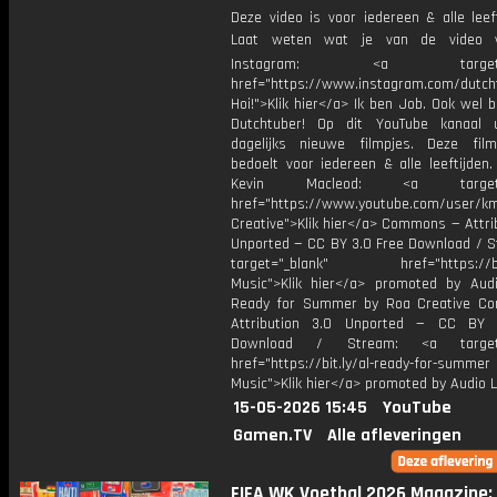
Deze video is voor iedereen & alle leef
Laat weten wat je van de video v
Instagram: <a target="_
href="https://www.instagram.com/dutch
Hoi!">Klik hier</a> Ik ben Job. Ook wel 
Dutchtuber! Op dit YouTube kanaal 
dagelijks nieuwe filmpjes. Deze film
bedoelt voor iedereen & alle leeftijden
Kevin Macleod: <a target="
href="https://www.youtube.com/user/k
Creative">Klik hier</a> Commons — Attri
Unported — CC BY 3.0 Free Download / S
target="_blank" href="https://bit.
Music">Klik hier</a> promoted by Audi
Ready for Summer by Roa Creative C
Attribution 3.0 Unported — CC BY 
Download / Stream: <a target="
href="https://bit.ly/al-ready-for-summer
Music">Klik hier</a> promoted by Audio L
15-05-2026 15:45
YouTube
Gamen.TV
Alle afleveringen
FIFA WK Voetbal 2026 Magazine: 