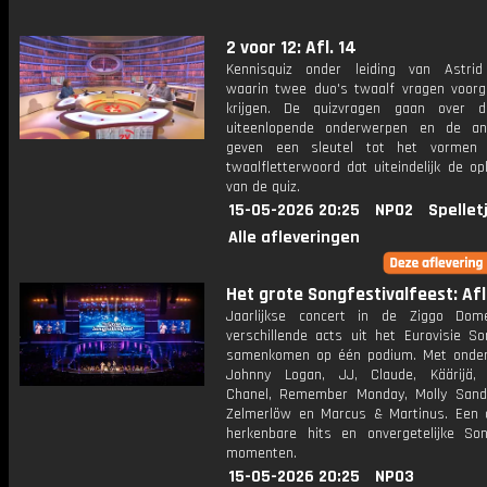
2 voor 12: Afl. 14
Kennisquiz onder leiding van Astri
waarin twee duo's twaalf vragen voorg
krijgen. De quizvragen gaan over 
uiteenlopende onderwerpen en de an
geven een sleutel tot het vormen
twaalfletterwoord dat uiteindelijk de op
van de quiz.
15-05-2026 20:25
NPO2
Spellet
Alle afleveringen
Het grote Songfestivalfeest: Afl.
Jaarlijkse concert in de Ziggo Dom
verschillende acts uit het Eurovisie So
samenkomen op één podium. Met onde
Johnny Logan, JJ, Claude, Käärijä, 
Chanel, Remember Monday, Molly San
Zelmerlöw en Marcus & Martinus. Een 
herkenbare hits en onvergetelijke Song
momenten.
15-05-2026 20:25
NPO3