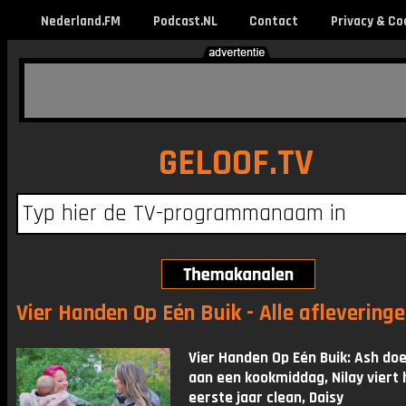
Nederland.FM
Podcast.NL
Contact
Privacy & Co
GELOOF.TV
Vier Handen Op Eén Buik - Alle aflevering
Vier Handen Op Eén Buik: Ash do
aan een kookmiddag, Nilay viert 
eerste jaar clean, Daisy