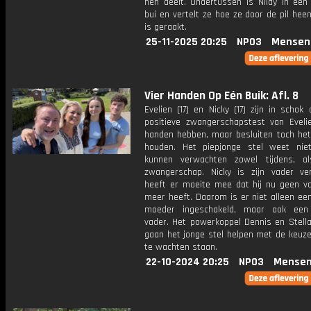
hen deelt. Ondertussen is Nilay in een 
bui en vertelt ze hoe ze door de pil he
is geraakt.
25-11-2025 20:25
NPO3
Mensen
Vier Handen Op Eén Buik: Afl. 8
Evelien (17) en Nicky (17) zijn in schok
positieve zwangerschapstest van Eveli
handen hebben, maar besluiten toch het 
houden. Het piepjonge stel weet ni
kunnen verwachten zowel tijdens, a
zwangerschap. Nicky is zijn vader ve
heeft er moeite mee dat hij nu geen va
meer heeft. Daarom is er niet alleen ee
moeder ingeschakeld, maar ook een
vader. Het powerkoppel Dennis en Stell
gaan het jonge stel helpen met de keuze
te wachten staan.
22-10-2024 20:25
NPO3
Mensen