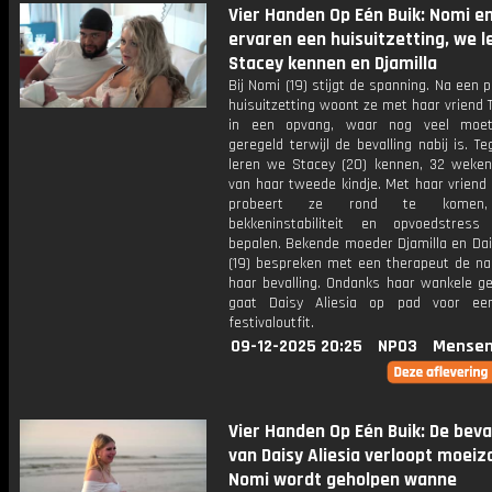
Vier Handen Op Eén Buik: Nomi 
ervaren een huisuitzetting, we l
Stacey kennen en Djamilla
Bij Nomi (19) stijgt de spanning. Na een p
huisuitzetting woont ze met haar vriend
in een opvang, waar nog veel moe
geregeld terwijl de bevalling nabij is. Teg
leren we Stacey (20) kennen, 32 weke
van haar tweede kindje. Met haar vriend
probeert ze rond te komen, 
bekkeninstabiliteit en opvoedstres
bepalen. Bekende moeder Djamilla en Dai
(19) bespreken met een therapeut de na
haar bevalling. Ondanks haar wankele ge
gaat Daisy Aliesia op pad voor ee
festivaloutfit.
09-12-2025 20:25
NPO3
Mensen
Vier Handen Op Eén Buik: De beva
van Daisy Aliesia verloopt moei
Nomi wordt geholpen wanne