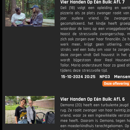
Vier Handen Op Eén Buik: Afl. 7
Geli (18) volgt een opleiding en werk
pizzeria als ze plots zwanger raakt van
jaar oudere vriend. De zwanger
gecompliceerd, het kindje heeft groei
waardoor de kans op een vroeggeboorte 
Naast de stressvolle zwangerschap, m
zich ook zorgen over haar financiën. Ze 
werk meer, krijgt geen uitkering, m
straks wel een baby om voor te zorgen
deze zorgen vindt Geli houvast in het g
wordt bijgestaan door Real Housewi
Tailor. Maria ondersteunt haar zo goed al
tijdens deze stressvolle tijd.
15-10-2024 20:25
NPO3
Mensen
Vier Handen Op Eén Buik: Afl. 6
Demona (20) heeft een turbulente jeugd 
rug. Ze raakt zwanger van haar twintig j
vriend, waar ze een ingewikkelde versta
mee heeft. Daarom is Demona, tegen haa
een moederkindhuis terechtgekomen. Op 