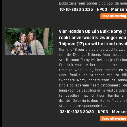
Bobbi zeker niet zonder blad voor de mon
10-10-2023 20:25
NPO3
Mensen
Vier Handen Op Eén Buik: Romy (1
raakt onverwachts zwanger van
Thijmen (17) en wil het kind abso
Romy is 18 jaar als ze onverwachts zwan
van de 17-jarige Thijmen. Voor beiden 
schrik, maar Romy wil het kindje absolu
Om zich voor te bereiden op het mo
trekt ze weer in bij haar moeder en st
Haar familie en vrienden zijn zo bli
zwangere Romy ondertussen de naam
kindje op iedereen heeft getatoeëerd. R
bang voor de bevalling en is vastberade
te bevallen met al haar familie en
dichtbij. Gelukkig is daar Nienke Plas om h
staan in deze spannende tijd.
03-10-2023 20:20
NPO3
Mensen