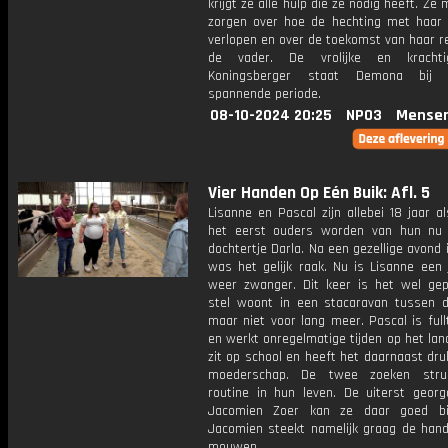
krijgt ze alle hulp die ze nodig heeft. Ze 
zorgen over hoe de hechting met haar k
verlopen en over de toekomst van haar r
de vader. De vrolijke en kracht
Koningsberger staat Demona bij
spannende periode.
08-10-2024 20:25
NPO3
Mensen
Vier Handen Op Eén Buik: Afl. 5
Lisanne en Pascal zijn allebei 18 jaar a
het eerst ouders worden van hun nu 
dochtertje Darla. Na een gezellige avond 
was het gelijk raak. Nu is Lisanne een 
weer zwanger. Dit keer is het wel gep
stel woont in een stacaravan tussen d
maar niet voor lang meer. Pascal is ful
en werkt onregelmatige tijden op het lan
zit op school en heeft het daarnaast dr
moederschap. De twee zoeken stru
routine in hun leven. De uiterst georg
Jacomien Zoer kan ze daar goed bij
Jacomien steekt namelijk graag de hand
mouwen.