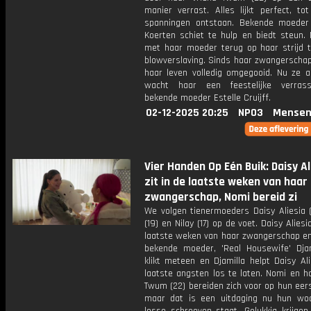
manier verrast. Alles lijkt perfect, to
spanningen ontstaan. Bekende moede
Koerten schiet te hulp en biedt steun. N
met haar moeder terug op haar strijd 
blowverslaving. Sinds haar zwangerschap
haar leven volledig omgegooid. Nu ze ac
wacht haar een feestelijke verras
bekende moeder Estelle Cruijff.
02-12-2025 20:25
NPO3
Mensen
Vier Handen Op Eén Buik: Daisy Al
zit in de laatste weken van haar
zwangerschap, Nomi bereid zi
We volgen tienermoeders Daisy Aliesia (
(19) en Nilay (17) op de voet. Daisy Aliesi
laatste weken van haar zwangerschap e
bekende moeder, 'Real Housewife' Djam
klikt meteen en Djamilla helpt Daisy Al
laatste angsten los te laten. Nomi en h
Twum (22) bereiden zich voor op hun eers
maar dat is een uitdaging nu hun wo