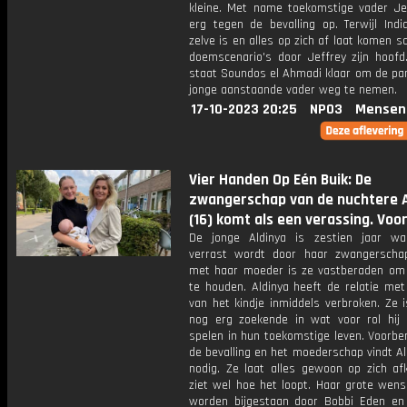
kleine. Met name toekomstige vader Jef
erg tegen de bevalling op. Terwijl Indi
zelve is en alles op zich af laat komen s
doemscenario's door Jeffrey zijn hoofd.
staat Soundos el Ahmadi klaar om de pan
jonge aanstaande vader weg te nemen.
17-10-2023 20:25
NPO3
Mensen
Vier Handen Op Eén Buik: De
zwangerschap van de nuchtere A
(16) komt als een verassing. Voo
De jonge Aldinya is zestien jaar w
verrast wordt door haar zwangersch
met haar moeder is ze vastberaden om 
te houden. Aldinya heeft de relatie met
van het kindje inmiddels verbroken. Ze 
nog erg zoekende in wat voor rol hij
spelen in hun toekomstige leven. Voorbe
de bevalling en het moederschap vindt Al
nodig. Ze laat alles gewoon op zich a
ziet wel hoe het loopt. Haar grote wens
worden bijgestaan door Bobbi Eden en