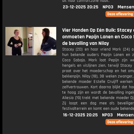
uit haar comfortzone haalt.
23-12-2025 20:25
NPO3
Mensen
Vier Handen Op Eén Buik: Stacey
onmoeten Pepijn Lanen en Coco 
de bevalling van Nilay
Stacey (20) en haar vriend Mark (24) 
hun bekende ouders Pepijn Lanen en z
Coco Sabajo. Mark laat Pepijn zijn w
hengels en vislijnen zien, terwijl Stace
praat over het moederschap en het o
bekkenpijn. Nilay (18), 38 weken zwanger
bekende moeder Estelle Cruijff werken
zelfvertrouwen. Kort daarna blijkt dat ha
te hoog zijn en wordt de bevalling ingel
Aliesia (19) trekt met bekende moeder Dj
Zij loopt een dag mee als beveilig
festivalterrein en komt een oude bekende
16-12-2025 20:25
NPO3
Mensen