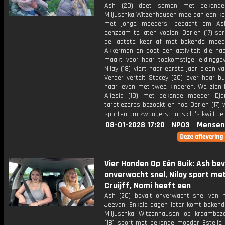
Ash (20) doet samen met bekend
Miljuschka Witzenhausen mee aan een k
met jonge moeders, bedacht om As
eenzaam te laten voelen. Dorien (17) sp
de laatste keer af met bekende moe
Akkerman en doet een activiteit die haa
maakt voor haar toekomstige leidinggev
Nilay (18) viert haar eerste jaar clean v
Verder vertelt Stacey (20) over haar bu
haar leven met twee kinderen. We zien 
Aliesia (19) met bekende moeder Dja
tarotlezeres bezoekt en hoe Dorien (17)
sporten om zwangerschapskilo's kwijt te 
08-01-2028 17:20
NPO3
Mensen
Vier Handen Op Eén Buik: Ash bev
onverwacht snel, Nilay sport met
Cruijff, Nomi heeft een
Ash (20) bevalt onverwacht snel van 
Jeevan. Enkele dagen later komt beken
Miljuschka Witzenhausen op kraambezo
(18) sport met bekende moeder Estelle C