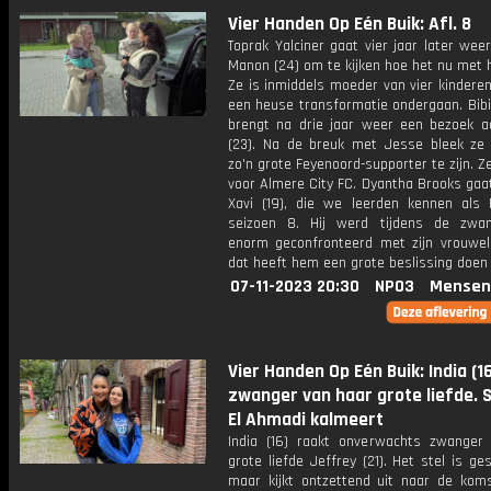
Vier Handen Op Eén Buik: Afl. 8
Toprak Yalciner gaat vier jaar later weer
Manon (24) om te kijken hoe het nu met 
Ze is inmiddels moeder van vier kindere
een heuse transformatie ondergaan. Bibi
brengt na drie jaar weer een bezoek a
(23). Na de breuk met Jesse bleek ze 
zo'n grote Feyenoord-supporter te zijn. Ze
voor Almere City FC. Dyantha Brooks gaat
Xavi (19), die we leerden kennen als Fe
seizoen 8. Hij werd tijdens de zwa
enorm geconfronteerd met zijn vrouweli
dat heeft hem een grote beslissing doen
07-11-2023 20:30
NPO3
Mensen
Vier Handen Op Eén Buik: India (1
zwanger van haar grote liefde. 
El Ahmadi kalmeert
India (16) raakt onverwachts zwanger
grote liefde Jeffrey (21). Het stel is ge
maar kijkt ontzettend uit naar de kom