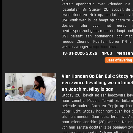
vertelt openhartig over vrienden die
losgelaten. Bij Stacey (20) stapelt de 
twee kinderen zich op, omdat haar vr
(24) vaak weg is. Ze hoopt op adem te 
dochter Lilia voor het eerst 
peuterspeelzaal gaat, maar dat loopt an
(19) beleeft een spannende dag met
moeder Channah Koerten. Dorien (17) is
weken zwangerschap klaar mee.
13-01-2026 20:29
NPO3
Mensen
Vier Handen Op Eén Buik: Stacy h
een zware bevalling, we ontmoe
en Joachim, Nilay is aan
Stacey (20) bevalt na een loodzware bev
haar zoontje Mason. Terwijl ze bijko
bekende ouders Coco en Pepijn op kra
Later lucht Stacey haar hart over hoe z
als huismoeder. Daarnaast leren we As
haar vriend Joachim (20) kennen. Na de
van hun eerste dochter is ze opnieuw zw
keer van een zoontje. Ash vertelt over ha