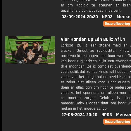
kleine is geboren? De relaxte Vonneke B
er om Kadidia te steunen en bren
gezelligheid ook wat rust in de tent.
03-09-2024 20:20
NPO3
Mense
Vier Handen Op Eén Buik: Afl. 1
Larissa (20) is een stoere meid en 
trucker. Omdat ze rugklachten krijgt
onverwachts stoppen met haar werk. D
van haar rugklachten blijkt een zwanger
drie maanden. Ze is compleet overdond
voelt gelijk dat ze het kindje wil houden.
vader van het kindje buiten beeld is, sta
er zeker niet alleen voor. Haar ouders
doen er alles aan om haar te onderste
vindt ze het spannend om alleen voor ha
te moeten zorgen. Gelukkig is alle
moeder Gaby Blaaser daar om haar w
maken in het moederschap.
27-08-2024 20:20
NPO3
Mense