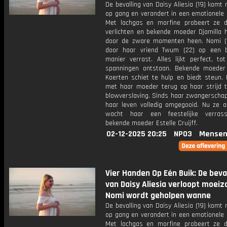
De bevalling van Daisy Aliesia (19) kom
op gang en verandert in een emotionele 
Met lachgas en morfine probeert ze d
verlichten en bekende moeder Djamilla h
door de zware momenten heen. Nomi (
door haar vriend Twum (22) op een b
manier verrast. Alles lijkt perfect, to
spanningen ontstaan. Bekende moede
Koerten schiet te hulp en biedt steun. N
met haar moeder terug op haar strijd 
blowverslaving. Sinds haar zwangerschap
haar leven volledig omgegooid. Nu ze ac
wacht haar een feestelijke verras
bekende moeder Estelle Cruijff.
02-12-2025 20:25
NPO3
Mensen
Vier Handen Op Eén Buik: De beva
van Daisy Aliesia verloopt moei
Nomi wordt geholpen wanne
De bevalling van Daisy Aliesia (19) kom
op gang en verandert in een emotionele 
Met lachgas en morfine probeert ze d