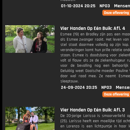
01-10-2024 20:25
NPO3
Mensen
Vier Handen Op Eén Buik: Afl. 4
Esmee (19) en Bradley zijn pas een ma
als Esmee zwanger raakt. Het leven van 
stel staat daarmee volledig op zijn kop.
veranderingen komt hun prille relatie ond
staan. Esmee is doodsbang voor ziekenh
valt al flauw als ze de ziekenhuisgeur rui
voor de bevalling nog een behoorlijk 
Gelukkig weet Gooische moeder Pauline 
daar wel raad mee. Ze neemt Esme
sleeptouw.
24-09-2024 20:25
NPO3
Mense
Vier Handen Op Eén Buik: Afl. 3
De 20-jarige Larissa is smoorverliefd o
(25). Larissa heeft een moeilijke tijd ach
en Lorenzo is een lichtpuntje in haar l