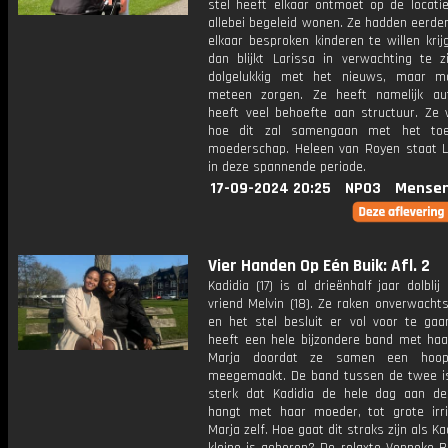
stel heeft elkaar ontmoet op de locati
allebei begeleid wonen. Ze hadden eerde
elkaar besproken kinderen te willen kri
dan blijkt Larissa in verwachting te zi
dolgelukkig met het nieuws, maar m
meteen zorgen. Ze heeft namelijk a
heeft veel behoefte aan structuur. Ze 
hoe dit zal samengaan met het toe
moederschap. Heleen van Royen staat La
in deze spannende periode.
17-09-2024 20:25
NPO3
Mensen
Vier Handen Op Eén Buik: Afl. 2
Kadidia (17) is al drieënhalf jaar dolbli
vriend Melvin (18). Ze raken onverwacht
en het stel besluit er vol voor te gaan
heeft een hele bijzondere band met ha
Marja doordat ze samen een hoo
meegemaakt. De band tussen de twee is
sterk dat Kadidia de hele dag aan de
hangt met haar moeder, tot grote irri
Marja zelf. Hoe gaat dit straks zijn als Ka