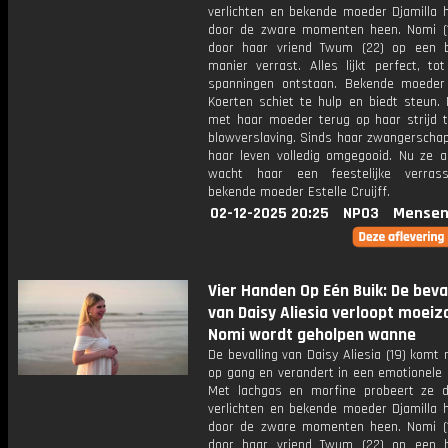
verlichten en bekende moeder Djamilla h
door de zware momenten heen. Nomi (
door haar vriend Twum (22) op een b
manier verrast. Alles lijkt perfect, to
spanningen ontstaan. Bekende moede
Koerten schiet te hulp en biedt steun. N
met haar moeder terug op haar strijd 
blowverslaving. Sinds haar zwangerschap
haar leven volledig omgegooid. Nu ze ac
wacht haar een feestelijke verras
bekende moeder Estelle Cruijff.
02-12-2025 20:25
NPO3
Mensen
Vier Handen Op Eén Buik: De beva
van Daisy Aliesia verloopt moei
Nomi wordt geholpen wanne
De bevalling van Daisy Aliesia (19) kom
op gang en verandert in een emotionele 
Met lachgas en morfine probeert ze d
verlichten en bekende moeder Djamilla h
door de zware momenten heen. Nomi (
door haar vriend Twum (22) op een b