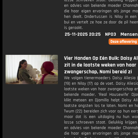
losse schroeven staat. Gelukkig krijgen
en advies van bekende moeder Channah
die haar eigen ervaringen als jonge m
hen deelt. Ondertussen is Nilay in een 
bui en vertelt ze hoe ze door de pil he
is geraakt.
25-11-2025 20:25
NPO3
Mensen
Vier Handen Op Eén Buik: Daisy Al
zit in de laatste weken van haar
zwangerschap, Nomi bereid zi
We volgen tienermoeders Daisy Aliesia (
(19) en Nilay (17) op de voet. Daisy Aliesi
laatste weken van haar zwangerschap e
bekende moeder, 'Real Housewife' Djam
klikt meteen en Djamilla helpt Daisy Al
laatste angsten los te laten. Nomi en h
Twum (22) bereiden zich voor op hun eers
maar dat is een uitdaging nu hun wo
losse schroeven staat. Gelukkig krijgen
en advies van bekende moeder Channah
die haar eigen ervaringen als jonge m