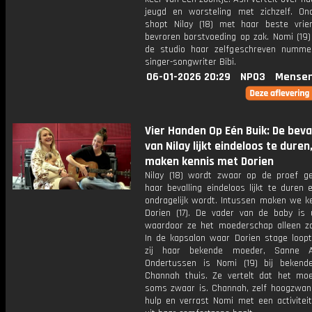
jeugd en worsteling met zichzelf. On
shopt Nilay (18) met haar beste vrie
bevroren borstvoeding op zak. Nomi (19)
de studio haar zelfgeschreven numm
singer-songwriter Bibi.
06-01-2026 20:29
NPO3
Mensen
Vier Handen Op Eén Buik: De beva
van Nilay lijkt eindeloos te duren
maken kennis met Dorien
Nilay (18) wordt zwaar op de proef ge
haar bevalling eindeloos lijkt te duren 
ondragelijk wordt. Intussen maken we k
Dorien (17). De vader van de baby is u
waardoor ze het moederschap alleen za
In de kapsalon waar Dorien stage loop
zij haar bekende moeder, Sanne A
Ondertussen is Nomi (19) bij beken
Channah thuis. Ze vertelt dat het mo
soms zwaar is. Channah, zelf hoogzwang
hulp en verrast Nomi met een activiteit