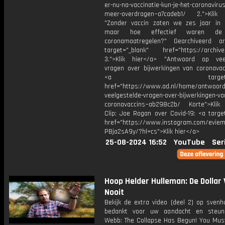
er-nu-na-vaccinatie-kun-je-het-coronavirus
meer-overdragen~a7cadeb1/ 2.">Klik
"Zonder vaccin zaten we zes jaar in 
maar hoe effectief waren de
coronamaatregelen?" Gearchiveerd ar
target="_blank" href="https://archive
3.">Klik hier</a> "Antwoord op vee
vragen over bijwerkingen van coronavac
<a target="_bl
href="https://www.ad.nl/home/antwoord
veelgestelde-vragen-over-bijwerkingen-va
coronavaccins~ab298c2b/ Korte">Klik
Clip: Joe Rogan over Covid-19: <a targe
href="https://www.instagram.com/eviem
PBja2sA9y/?hl=cs">Klik hier</a>
25-08-2024 16:52
YouTube
Ser
Hoop Helder Hulleman: De Dollar 
Nooit
Bekijk de extra video (deel 2) op svenh
bedankt voor uw aandacht en steun
Webb: The Collapse Has Begun! You Mus