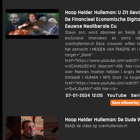
Hoop Helder Hulleman: U Zit Gev
De Financieel Economische Digita
Eeuwse Neoliberale Cu
Steun ons: word abonnee en bekijk 
exclusieve interviews en extra vi
svenhulleman.nl Deze vrouwen willen t
het aanrecht | MEIDEN VAN TRADITIE #1 |
target="_blank"
href="https://www.youtube.com/watch?
v=2CmX6U5C4r0 Waarom">Klik hier</a
over Mannen moeten hebben | Argos Me
Ontleedt | HUMAN | NPO Start <a target
href="https://www.youtube.com/watch?
v=TjwEJbytAkY">Klik hier</a>
07-01-2024 12:05
YouTube
Seri
Hoop Helder Hulleman: De Oude 
Bekijk de video op svenhulleman.nl