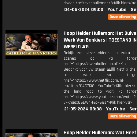
dsvv.nl/ref/svenhulleman/">Klik hier</a>
04-06-2024 09:00
YouTube
Se
Hoop Helder Hulleman: Het Duive
Werk Van Bankiers | TOESTAND IN
WERELD #5
Bekijk exclusieve video’s en extra b
scenes op <a target="_
href="https://svenhulleman.nl">Klik
Bedankt voor uw steun 🙏🏼 Netflix the 
to war: <a target="_b
href="https://www.netflix.com/nl-
en/title/81467138 YouTube">Klik hier</a
the long road to war: <a target=
href="https://www.youtube.com/watch?
v=KhgaxG6EW44&t=69s">Klik hier</a>
21-05-2024 08:38
YouTube
Ser
Hoop Helder Hulleman: Wat Heef