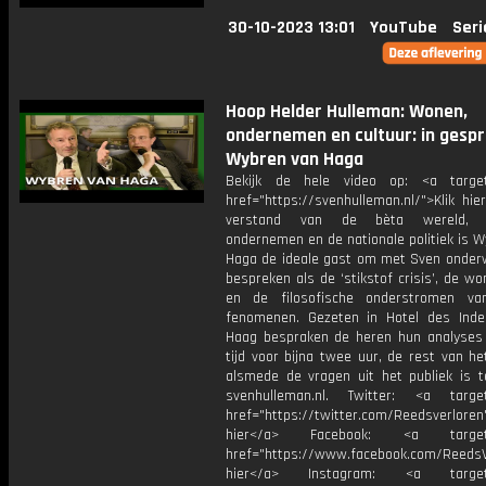
30-10-2023 13:01
YouTube
Seri
Hoop Helder Hulleman: Wonen,
ondernemen en cultuur: in gesp
Wybren van Haga
Bekijk de hele video op: <a target
href="https://svenhulleman.nl/">Klik hi
verstand van de bèta wereld, v
ondernemen en de nationale politiek is 
Haga de ideale gast om met Sven onder
bespreken als de ‘stikstof crisis’, de w
en de filosofische onderstromen va
fenomenen. Gezeten in Hotel des Ind
Haag bespraken de heren hun analyses
tijd voor bijna twee uur, de rest van h
alsmede de vragen uit het publiek is t
svenhulleman.nl. Twitter: <a target
href="https://twitter.com/Reedsverloren"
hier</a> Facebook: <a target="
href="https://www.facebook.com/ReedsVe
hier</a> Instagram: <a target=