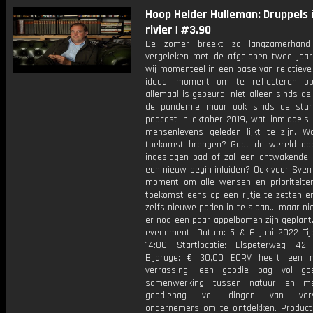
Hoop Helder Hulleman: Druppels 
rivier | #3.90
De zomer breekt zo langzamerhan
vergeleken met de afgelopen twee jaar
wij momenteel in een oase van relatieve
ideaal moment om te reflecteren o
allemaal is gebeurd; niet alleen sinds de
de pandemie maar ook sinds de star
podcast in oktober 2019, wat inmiddels
mensenlevens geleden lijkt te zijn. W
toekomst brengen? Gaat de wereld do
ingeslagen pad of zal een ontwakende
een nieuw begin inluiden? Ook voor Sven 
moment om alle wensen en prioriteite
toekomst eens op een rijtje te zetten e
zelfs nieuwe paden in te slaan... maar ni
er nog een paar appelbomen zijn geplant
evenement: Datum: 5 & 6 juni 2022 Tijd
14:00 Startlocatie: Elspeterweg 42
Bijdrage: € 30,00 EORV heeft een na
verrassing, een goodie bag vol go
samenwerking tussen natuur en m
goodiebag vol dingen van versc
ondernemers om te ontdekken. Produc