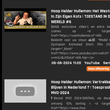
Hoop Helder Hulleman: Het Weste
In Zijn Eigen Kots | TOESTAND IN 
WERELD #6
Bekijk exclusieve video’s en extra b
scenes op <a target="_
href="https://svenhulleman.nl">Klik
Bedankt voor uw steun 🙏🏼 "Model Ci
Dystopian Animated Short Film (2
target="_blank"
href="https://www.youtube.com/watch?
v=mVLrBJYGxk4">Klik hier</a>
06-06-2024 11:20
YouTube
Ser
Hoop Helder Hulleman: Vertrekk
Blijven In Nederland ? | Toespraak
MVO-2024
❗️Bestel MVO 2024-DIGITAAL via dez
ontvang 10% korting !: <a target=
href="https://www.mvo-