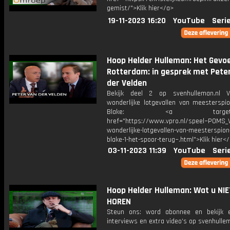
gemist/">Klik hier</a>
19-11-2023 16:20
YouTube
Seri
Hoop Helder Hulleman: Het Gevoe
Rotterdam: in gesprek met Pete
der Velden
Bekijk deel 2 op svenhulleman.nl 
wonderlijke lotgevallen van meesterspi
Blake: <a target="_b
href="https://www.vpro.nl/speel~POMS
wonderlijke-lotgevallen-van-meesterspion
blake-1-het-spoor-terug~.html">Klik hier<
03-11-2023 11:39
YouTube
Seri
Hoop Helder Hulleman: Wat u NIE
HOREN
Steun ons: word abonnee en bekijk e
interviews en extra video’s op svenhulle