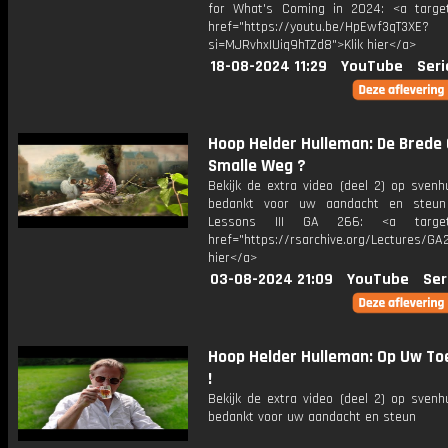
for What's Coming in 2024: <a target
href="https://youtu.be/HpEwf3qT3XE?
si=MJRvhxIUiq9hTZd8">Klik hier</a>
18-08-2024 11:29
YouTube
Seri
Hoop Helder Hulleman: De Brede 
Smalle Weg ?
Bekijk de extra video (deel 2) op svenh
bedankt voor uw aandacht en steun 
Lessons III GA 266: <a target=
href="https://rsarchive.org/Lectures/G
hier</a>
03-08-2024 21:09
YouTube
Ser
Hoop Helder Hulleman: Op Uw T
!
Bekijk de extra video (deel 2) op svenh
bedankt voor uw aandacht en steun