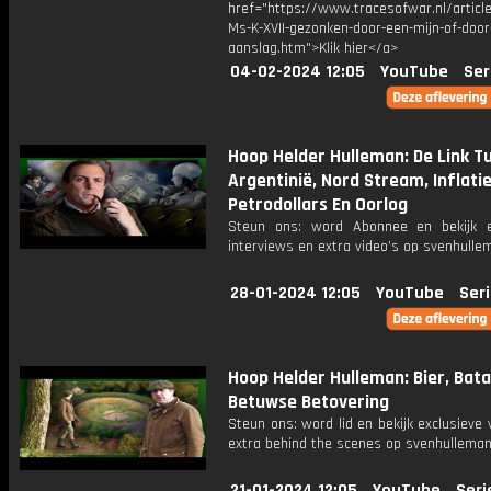
href="https://www.tracesofwar.nl/articl
Ms-K-XVII-gezonken-door-een-mijn-of-door
aanslag.htm">Klik hier</a>
04-02-2024 12:05
YouTube
Ser
Hoop Helder Hulleman: De Link T
Argentinië, Nord Stream, Inflatie
Petrodollars En Oorlog
Steun ons: word Abonnee en bekijk e
interviews en extra video’s op svenhulle
28-01-2024 12:05
YouTube
Seri
Hoop Helder Hulleman: Bier, Bata
Betuwse Betovering
Steun ons: word lid en bekijk exclusieve 
extra behind the scenes op svenhulleman
21-01-2024 12:05
YouTube
Seri