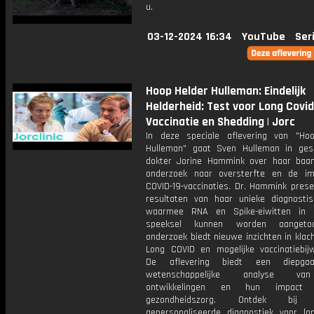
u.
03-12-2024 16:34
YouTube
Ser
Hoop Helder Hulleman: Eindelijk
Helderheid: Test voor Long Covid
Vaccinatie en Shedding | Jorc
In deze speciale aflevering van "Ho
Hulleman" gaat Sven Hulleman in ge
dokter Jorine Hammink over haar baa
onderzoek naar oversterfte en de i
COVID-19-vaccinaties. Dr. Hammink prese
resultaten van haar unieke diagnostis
waarmee RNA en Spike-eiwitten in 
speeksel kunnen worden aangeto
onderzoek biedt nieuwe inzichten in klac
Long COVID en mogelijke vaccinatiebijw
De aflevering biedt een diepga
wetenschappelijke analyse v
ontwikkelingen en hun impac
gezondheidszorg. Ontdek bij Jo
gepersonaliseerde diagnostiek voor lo