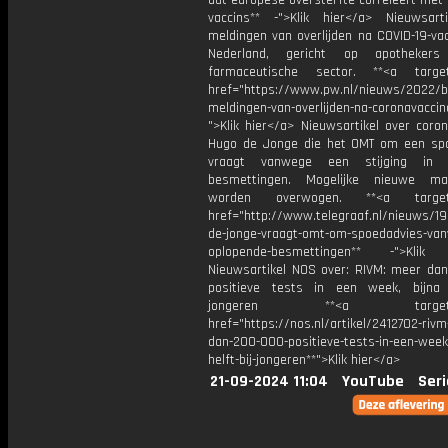
dat-europese-oversterfte-correleert-met-
vaccins** -">Klik hier</a> Nieuwsart
meldingen van overlijden na COVID-19-vac
Nederland, gericht op apotheke
farmaceutische sector. **<a target
href="https://www.pw.nl/nieuws/2022/bi
meldingen-van-overlijden-na-coronavacci
">Klik hier</a> Nieuwsartikel over coro
Hugo de Jonge die het OMT om een sp
vraagt vanwege een stijging in C
besmettingen. Mogelijke nieuwe maa
worden overwogen. **<a target=
href="http://www.telegraaf.nl/nieuws/1
de-jonge-vraagt-omt-om-spoedadvies-va
oplopende-besmettingen** -">Klik 
Nieuwsartikel NOS over: RIVM: meer da
positieve tests in een week, bijna 
jongeren **<a target="_
href="https://nos.nl/artikel/2412702-riv
dan-200-000-positieve-tests-in-een-week-
helft-bij-jongeren**">Klik hier</a>
21-09-2024 11:04
YouTube
Seri