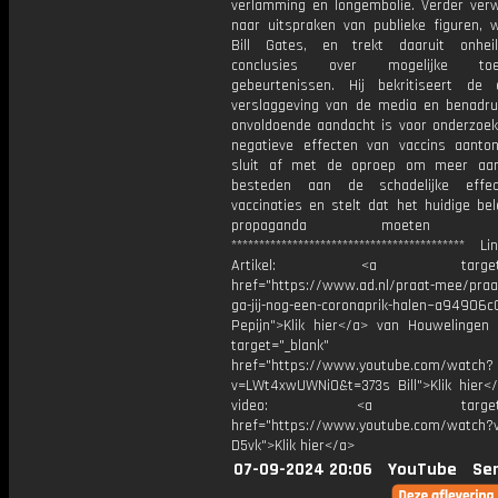
verlamming en longembolie. Verder verw
naar uitspraken van publieke figuren, 
Bill Gates, en trekt daaruit onheil
conclusies over mogelijke toek
gebeurtenissen. Hij bekritiseert de e
verslaggeving van de media en benadru
onvoldoende aandacht is voor onderzoek
negatieve effecten van vaccins aanto
sluit af met de oproep om meer aan
besteden aan de schadelijke effe
vaccinaties en stelt dat het huidige be
propaganda moeten sto
****************************************** 
Artikel: <a target="_
href="https://www.ad.nl/praat-mee/pra
ga-jij-nog-een-coronaprik-halen~a94906c
Pepijn">Klik hier</a> van Houwelingen 
target="_blank"
href="https://www.youtube.com/watch?
v=LWt4xwUWNi0&t=373s Bill">Klik hier<
video: <a target="_b
href="https://www.youtube.com/watch?
D5vk">Klik hier</a>
07-09-2024 20:06
YouTube
Ser