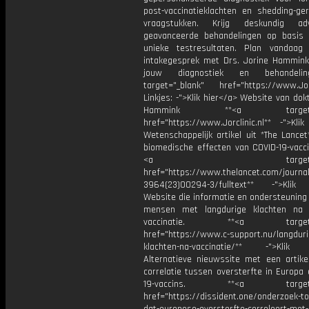
post-vaccinatieklachten en shedding-ger
vraagstukken. Krijg deskundig a
geavanceerde behandelingen op basis
unieke testresultaten. Plan vandaa
intakegesprek met Drs. Jorine Hammink
jouw diagnostiek en behandelin
target="_blank" href="https://www.Jorcl
Linkjes: -">Klik hier</a> Website van dok
Hammink **<a target="_
href="https://www.Jorclinic.nl** -">Kli
Wetenschappelijk artikel uit *The Lance
biomedische effecten van COVID-19-vacci
<a target="_bl
href="https://www.thelancet.com/journal
3964(23)00294-3/fulltext** -">Klik
Website die informatie en ondersteuning
mensen met langdurige klachten na 
vaccinatie. **<a target="_
href="https://www.c-support.nu/langduri
klachten-na-vaccinatie/** -">Klik 
Alternatieve nieuwssite met een artike
correlatie tussen oversterfte in Europa
19-vaccins. **<a target="_
href="https://dissident.one/onderzoek-to