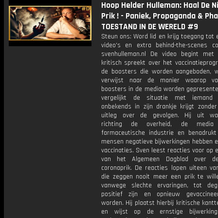
Hoop Helder Hulleman: Haal De 
Prik ! - Paniek, Propaganda & Ph
TOESTAND IN DE WERELD #9
Steun ons: Word lid en krijg toegang tot 
video's en extra behind-the-scenes c
svenhulleman.nl De video begint met
kritisch spreekt over het vaccinatiepro
de boosters die worden aangeboden, wa
verwijst naar de manier waarop va
boosters in de media worden gepresente
vergelijkt de situatie met iemand 
onbekends in zijn drankje krijgt zonder
uitleg over de gevolgen. Hij uit w
richting de overheid, de medi
farmaceutische industrie en benadrukt
mensen negatieve bijwerkingen hebben e
vaccinaties. Sven leest reacties voor op e
van het Algemeen Dagblad over d
coronaprik. De reacties lopen uiteen v
die zeggen nooit meer een prik te wil
vanwege slechte ervaringen, tot de
positief zijn en opnieuw gevaccinee
worden. Hij plaatst hierbij kritische kant
en wijst op de ernstige bijwerking