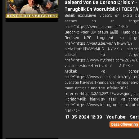
Geleerd Van De Corona Crisis ? -
Terugblik En Vooruitblik | TOESTA
Bekijk exclusieve video’s en extra b
scenes op <a target="_
href="https://svenhulleman.nl">Klik
Bedankt voor uw steun 🙏🏼 Hugo de 
Derksen NPO fragment: <a target=
href="https://youtu.be/yn7_9fH6wfQ?
si=NtUixm1ifWVYzMUC NY">Klik hier<
artikel: <a target="_
href="https://www.nytimes.com/2024/05
vaccines-side-effects.html Ad">Klik
Artikel: <a target="_
href="https://www.ad.nl/politiek/mysteri
oversterfte-levert-honderden-miljoenen-o
moet-dat-geld-naartoe~afe3ed88/?
referrer=https%3A%2F%2Fwww.google.
Florida">Klik hier</a> reel: <a target
href="https://www.instagram.com/trutht
hier</a>
17-05-2024 12:39
YouTube
Seri