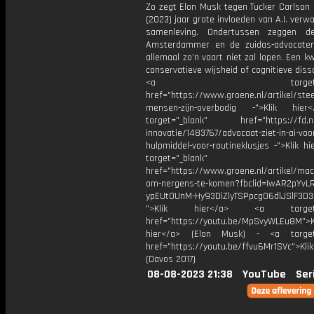
Zo zegt Elon Musk tegen Tucker Carlson d
(2023) jaar grote invloeden van A.I. verw
samenleving. Ondertussen zeggen d
Amsterdammer en de zuidas-advocate
allemaal zo’n vaart niet zal lopen. Een k
conservatieve wijsheid of cognitieve diss
<a target="_bl
href="https://www.groene.nl/artikel/ste
mensen-zijn-overbodig -">Klik hie
target="_blank" href="https://fd.nl
innovatie/1483767/advocaat-ziet-in-ai-voo
hulpmiddel-voor-routineklusjes -">Klik h
target="_blank"
href="https://www.groene.nl/artikel/mac
om-nergens-te-komen?fbclid=IwAR2pYvL
ypEUt0UnM-Hy93DiZlyTSPpcgO6dlJSlF3D3
">Klik hier</a> <a target="
href="https://youtu.be/MpSvyWLEu8M">K
hier</a> (Elon Musk) - <a target=
href="https://youtu.be/ffvu6Mr1SVc">Kli
(Davos 2017)
08-08-2023 21:38
YouTube
Ser