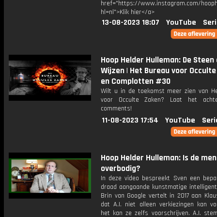
href="https://www.instagram.com/hooph
hl=nl">Klik hier</a>
13-08-2023 18:07
YouTube
Seri
Hoop Helder Hulleman: De Steen 
Wijzen | Het Bureau voor Occult
en Complotten #30
Wilt u in de toekomst meer zien van H
voor Occulte Zaken? Laat het acht
comments!
11-08-2023 17:54
YouTube
Seri
Hoop Helder Hulleman: Is de men
overbodig?
In deze video bespreekt Sven een bepa
draad aangaande kunstmatige intelligent
Brin van Google vertelt in 2017 aan Kla
dat A.I. niet alleen verkiezingen kan vo
het kan ze zelfs voorschrijven. A.I. ste