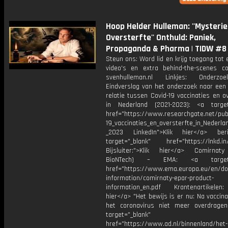
Hoop Helder Hulleman: ''Mysteri
Oversterfte'' Onthuld: Paniek,
Propaganda & Pharma | TIDW #8
Steun ons: Word lid en krijg toegang tot 
video's en extra behind-the-scenes c
svenhulleman.nl Linkjes: Onderzoek
Eindverslag van het onderzoek naar een 
relatie tussen Covid-19 vaccinaties en o
in Nederland (2021-2023): <a target
href="https://www.researchgate.net/pub
19_vaccinaties_en_oversterfte_in_Nederla
_2023 LinkedIn">Klik hier</a> ber
target="_blank" href="https://lnkd.in
Bijsluiter:">Klik hier</a> Comirnaty
BioNTech) – EMA: <a target="
href="https://www.ema.europa.eu/en/d
information/comirnaty-epar-product-
information_en.pdf Krantenartikelen:
hier</a> "Het bewijs is er nu: Na vaccina
het coronavirus niet meer overdrage
target="_blank"
href="https://www.ad.nl/binnenland/het-b