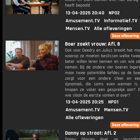
heeft bepaald
13-04-2025 20:40
NPO2
Amusement.TV
Informatief.TV
Mensen.TV
Alle afleveringen
Boer zoekt vrouw: Afl. 8
Ook voor Deedry en Julius breekt het m
waarop ze moeten beslissen welke twee
beter willen leren kennen en van wie ze
nemen. Bij de andere vier boeren loger
maar twee potentiële liefdes op de boer
zorgt voor een andere sfeer en ee
dynamiek, die soms even wennen is.
knopen ze vaker een gesprekje aan? 
wie slaan de eerste vonken al over?
13-04-2025 20:25
NPO1
Amusement.TV
Mensen.TV
Alle afleveringen
Danny op straat: Afl. 2
Danny Ghosen doet op journalis