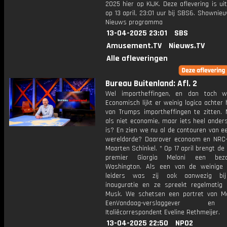
2025 hier op KIJK. Deze aflevering is u
op 13 april, 23:01 uur bij SBS6. Shownie
Nieuws programma
13-04-2025 23:01
SBS
Amusement.TV
Nieuws.TV
Alle afleveringen
Bureau Buitenland: Afl. 2
Wel importheffingen, en dan toch w
Economisch lijkt er weinig logica achter 
van Trumps importheffingen te zitten.
als niet economie, maar iets heel ander
is? En zien we nu al de contouren van e
wereldorde? Daarover econoom en NRC-j
Maarten Schinkel. * Op 17 april brengt de 
premier Giorgia Meloni een bez
Washington. Als een van de weinige
leiders was zij ook aanwezig bi
inauguratie en ze spreekt regelmatig
Musk. We schetsen een portret van M
EenVandaag-verslaggever e
Italiëcorrespondent Eveline Rethmeijer.
13-04-2025 22:50
NPO2