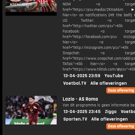
NOW <a target="_b
href="https://psv.media/2KXaA6m ►T
hier</a> on notifications (Hit the bell
US Twitter: <a target="_
href="http://twitter.com/psv">Klik
Facebook: <a target="_
href="http://facebook.com/psv Instagr
hier</a> <a target="_
href="http://instagram.com/psv">Klik
Snapchat: <a target="_
href="https://www.snapchat.com/add/p
TikTok:">Klik hier</a> <a target=
href="https://www.tiktok.com/@psv">Klik
13-04-2025 23:59
YouTube
Voetbal.TV
Alle afleveringen
Lazio - AS Roma
Van dit programma is geen informatie be
13-04-2025 23:45
Ziggo
Voetba
Sporten.TV
Alle afleveringen