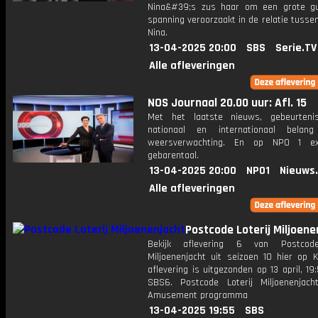
Nina&#39;s zus haar om een ​​grote g
spanning veroorzaakt in de relatie tusse
Nina.
13-04-2025 20:00
SBS
Serie.TV
Alle afleveringen
NOS Journaal 20.00 uur: Afl. 15
Met het laatste nieuws, gebeurteni
nationaal en internationaal bela
weersverwachting. En op NPO 1 e
gebarentaal.
13-04-2025 20:00
NPO1
Nieuws
Alle afleveringen
Postcode Loterij Miljoene
Bekijk aflevering 6 van Postcode
Miljoenenjacht uit seizoen 10 hier op K
aflevering is uitgezonden op 13 april, 19:
SBS6. Postcode Loterij Miljoenenjac
Amusement programma
13-04-2025 19:55
SBS