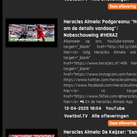
Heracles Almelo: Podgoreanu: "H
om de details vandaag" |
Nabeschouwing #HERAZ
Abonneer op ons YouTube-kanaal
target="_blank" href="http://bit.ly/2AM
hier</a> Volg Heracles Almelo oo
target="_blank"
href="https://www.heracles.nl">Klik hi
target="_blank"
href="https://www.instagram.com/herac
https://www.twitter.com/heraclesalmelo
https://www.facebook.com/HeraclesAlmel
hier</a> <a target="_
href="https://www.TikTok.com/@heracles
hier</a> 📲 En de Heracles Almelo App
13-04-2025 18:04
YouTube
Voetbal.TV
Alle afleveringen
Heracles Almelo: De Keijzer: "Een