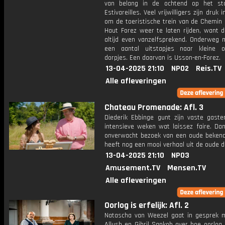
van belang in de ochtend op het st
Estivareilles. Veel vrijwilligers zijn druk
om de toeristische trein van de Chemin 
Haut Forez weer te laten rijden, want d
altijd even vanzelfsprekend. Onderweg
een aantal uitstapjes naar kleine 
dorpjes. Een daarvan is Usson-en-Forez.
13-04-2025 21:10
NPO2
Reis.TV
Alle afleveringen
Chateau Promenade: Afl. 3
Diederik Ebbinge gunt zijn vaste gaste
intensieve weken wat laissez faire. Dan 
onverwacht bezoek van een oude bekend
heeft nog een mooi verhaal uit de oude d
13-04-2025 21:10
NPO3
Amusement.TV
Mensen.TV
Alle afleveringen
Oorlog is erfelijk: Afl. 2
Natascha van Weezel gaat in gesprek 
Allush en Gibril Sankoh over hoe oorlog