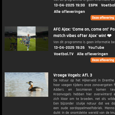
13-04-2025 19:30
ESPN
Voetbal
Alle afleveringen
AFC Ajax: ‘Come on, come on!’ Po
match vibes after Ajax’ win! ❤️
Van dit programma is geen informatie be
13-04-2025 19:26
YouTube
Voetbal.TV
Alle afleveringen
Vroege Vogels: Afl. 3
De natuur op het Hijkerveld in Drenthe 
haar voegen tijdens onze zonovergoten f
Adders en bosmieren komen tevoo
Kraanvogels hebben hier overwinterd
zich klaar om te broeden, net als wild
Een bijzonder stukje natuur dat we d
een oude aardappelmeelfabriek. Menno
duikt in de onontdekte wereld van de kn