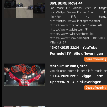
DIVE BOMB Move 👀
For more F1® videos, visit <a target
href="https://www.Formula1.com Fol
hier</a> F1®: <a target="_
href="https://www.instagram.com/F1
https://www.facebook.com/Formula1/
https://www.twitter.com/F1
https://www.twitch.tv/formula1
https://www.tiktok.com/@f1 #F1">Klik
#BahrainGP
13-04-2025 22:24
YouTube
Formule1.TV
Alle afleveringen
MotoGP: GP van Qatar
Van dit programma is geen informatie be
13-04-2025 22:15
Ziggo
Formul
Sporten.TV
Alle afleveringen