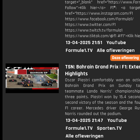
target="_blank" href="https://www.For
Follow">Klik hier</a> F1®: <a target
href="https://www.instagram.com/F1
https://www.facebook.com/Formula1/
https://www.twitter.com/F1
https://www.twitch.tv/formula1
https://www.tiktok.com/@f1 #F1">Klik hi
13-04-2025 21:51
YouTube
Formule1.TV
Alle afleveringen
TSN: Bahrain Grand Prix | F1: Ext
Highlights
Oscar Piastri comfortably won an acti
Bahrain Grand Prix on Sunday t
teammate Lando Norris' championshi
three points. Piastri won by 15.4 secon
second victory of the season and the fou
F1 career. Mercedes driver George Ru
Norris rounded out the podium.
13-04-2025 21:47
YouTube
Formule1.TV
Sporten.TV
Alle afleveringen