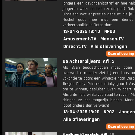
jongere een gevangenisstraf en hoe hel
jongeren weer op het rechte pad? Ook
uitgelegd wat er precies gebeurt als je 1
Rachel gaat mee met een dienst
verkeerspolitie in Rotterdam.
13-04-2025 18:40
NPO3
Amusement.TV
Mensen.TV
Onrecht.TV
Alle afleveringen
De Achterblijvers: Afl. 3
Als Sven boodschappen moet doen v
overwerkte moeder ziet hij een kans o
vakantie te gaan: een winactie naar Cura
flesjes Pinky Princess drinkyoghurt! Va
om te winnen, besluiten Sven, Wiggert,
Alicia de hele winkelvoorraad te roven. Me
dringen ze het magazijn binnen. Maar
loopt anders dan verwacht.
13-04-2025 18:20
NPO3
Jonger
Alle afleveringen