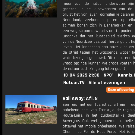
maar voor de natuur onderwater zij
grenzen. In de kustwateren van de 
bruist het van leven: garnalen krioelen in
Nederland, zeehonden paren op eil
zalmen banen zich in Denemarken en 
een weg stroomopwaarts om te paaien in 
Ondanks dat het kustgebied slechts e
van de Noordzee beslaat, herbergt dit h
leven. Het landschap aan onze kust vera
de strijd tegen het wassende water h
waterkeringen gebouwd. Dit roept een be
vraag op: hoe kunnen we droge voeten 
de natuur toch z'n gang laten gaan?
13-04-2025 21:30
NPO1
Kennis.
Natuur.TV
Alle afleveringen
Rail Away: Afl. 8
Een reis met een toeristische trein in ee
onbekend deel van Frankrijk: de regio's
Haute-Loire in het zuidoostelijke de
Auvergne. Ook wel genoemd: La belle 
oftewel het mooie onbekende. We reiz
Chemin de Fer du Haut Forez. Het is e