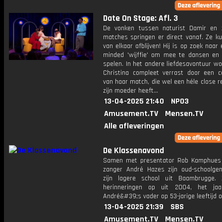
Date On Stage: Afl. 3
De vonken tussen naturist Damir en 
matches springen er direct vanaf. Ze ku
van elkaar afblijven! Hij is op zoek naar
minded 'wijffie' om mee te dansen en 
spelen. In het andere liefdesavontuur wo
Christina compleet verrast door een c
van haar match, die wel een héle close r
zijn moeder heeft...
13-04-2025 21:40
NPO3
Amusement.TV
Mensen.TV
Alle afleveringen
De Klassenavond
Samen met presentator Rob Kamphues
zanger André Hazes zijn oud-schoolge
zijn lagere school uit Baambrugge.
herinneringen op uit 2004, het jaa
André&#39;s vader op 53-jarige leeftijd o
13-04-2025 21:39
SBS
Amusement.TV
Mensen.TV