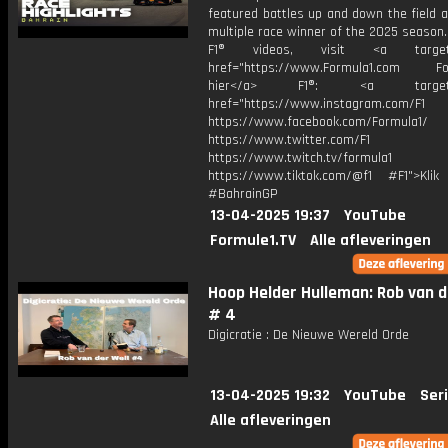
featured battles up and down the field a
multiple race winner of the 2025 season
F1® videos, visit <a target="
href="https://www.Formula1.com Fol
hier</a> F1®: <a target="_
href="https://www.instagram.com/F1
https://www.facebook.com/Formula1/
https://www.twitter.com/F1
https://www.twitch.tv/formula1
https://www.tiktok.com/@f1 #F1">Klik
#BahrainGP
13-04-2025 19:37
YouTube
Formule1.TV
Alle afleveringen
Hoop Helder Hulleman: Rob van d
# 4
Digicratie : De Nieuwe Wereld Orde
13-04-2025 19:32
YouTube
Ser
Alle afleveringen