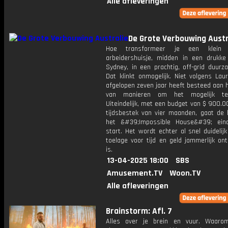
Alle afleveringen
De Grote Verbouwing Austr
Hoe transformeer je een klein v
arbeidershuisje, midden in een drukke
Sydney, in een prachtig, off-grid duurz
Dat klinkt onmogelijk. Niet volgens Lau
afgelopen zeven jaar heeft besteed aan 
van manieren om het mogelijk t
Uiteindelijk, met een budget van $ 900.
tijdsbestek van vier maanden, gaat de
het &#39;Impossible House&#39; eind
start. Het wordt echter al snel duidelij
toelage voor tijd en geld jammerlijk on
is.
13-04-2025 18:00
SBS
Amusement.TV
Woon.TV
Alle afleveringen
Brainstorm: Afl. 7
Alles over je brein en vuur. Waaro