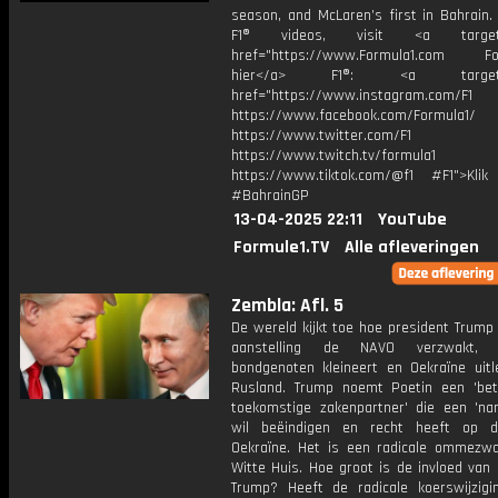
season, and McLaren’s first in Bahrain.
F1® videos, visit <a target="
href="https://www.Formula1.com Fol
hier</a> F1®: <a target="_
href="https://www.instagram.com/F1
https://www.facebook.com/Formula1/
https://www.twitter.com/F1
https://www.twitch.tv/formula1
https://www.tiktok.com/@f1 #F1">Klik
#BahrainGP
13-04-2025 22:11
YouTube
Formule1.TV
Alle afleveringen
Zembla: Afl. 5
De wereld kijkt toe hoe president Trump 
aanstelling de NAVO verzwakt, 
bondgenoten kleineert en Oekraïne uitl
Rusland. Trump noemt Poetin een 'be
toekomstige zakenpartner' die een 'nar
wil beëindigen en recht heeft op d
Oekraïne. Het is een radicale ommezwa
Witte Huis. Hoe groot is de invloed van
Trump? Heeft de radicale koerswijzigi