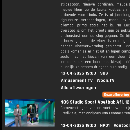
stilgestaan. Nieuwe gordijnen, meube
nieuwe kleur op de keukenkastjes zijn 
afdoende voor Linda. Ze is al jarenlan
rigoureuze veranderingen, maar Lex
allemaal prima zoals het is. Nu Lex 
overstag is om het groots aan te pakken
enthousiast aan de slag gegaan. De bijl
schouw gegaan, de vloer is eruit geb
hebben vloerverwarming geplaatst. M
basis komen ze er niet uit en lopen comp
zoals met het kiezen van een vloer. 
inmiddels als een boer met kiespijn, éé
duidelijk: ze hebben dringend hulp nodig.
13-04-2025 19:00
SBS
Amusement.TV
Woon.TV
Alle afleveringen
NOS Studio Sport Voetbal: Afl. 12
Samenvattingen van de voetbalwedstrij
Eredivisie, met analyses van Leonne Stent
13-04-2025 19:00
NPO1
Voetbal