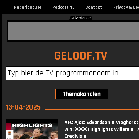
Nederland.FM
Podcast.NL
Contact
Privacy & Co
GELOOF.TV
13-04-2025
AFC Ajax: Edvardsen & Weghorst
win! ❌❌❌ | Highlights Willem II - A
Eredivisie