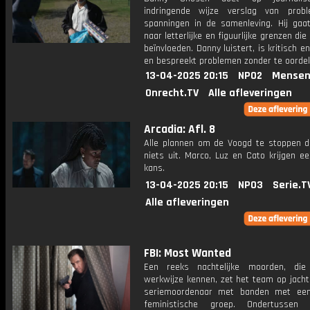
indringende wijze verslag van prob
spanningen in de samenleving. Hij gaa
naar letterlijke en figuurlijke grenzen die
beïnvloeden. Danny luistert, is kritisch 
en bespreekt problemen zonder te oordel
13-04-2025 20:15
NPO2
Mensen
Onrecht.TV
Alle afleveringen
Arcadia: Afl. 8
Alle plannen om de Voogd te stoppen d
niets uit. Marco, Luz en Cato krijgen e
kans.
13-04-2025 20:15
NPO3
Serie.T
Alle afleveringen
FBI: Most Wanted
Een reeks nachtelijke moorden, die
werkwijze kennen, zet het team op jacht
seriemoordenaar met banden met een
feministische groep. Ondertussen v