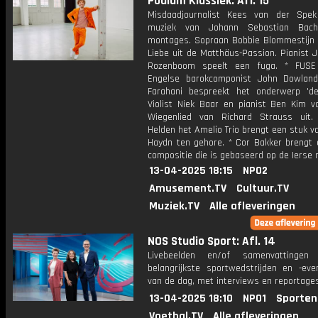
Podium Klassiek: Afl. 15
Misdaadjournalist Kees van der Spek
muziek van Johann Sebastian Bach
montages. Sopraan Bobbie Blommestijn 
Liebe uit de Matthäus-Passion. Pianist 
Rozenboom speelt een fuga. * FUSE
Engelse barokcomponist John Dowland.
Farahani bespreekt het onderwerp 'de 
Violist Niek Baar en pianist Ben Kim v
Wiegenlied van Richard Strauss uit
Helden het Amelio Trio brengt een stuk 
Haydn ten gehore. * Cor Bakker brengt 
compositie die is gebaseerd op de Ierse 
13-04-2025 18:15
NPO2
Amusement.TV
Cultuur.TV
Muziek.TV
Alle afleveringen
NOS Studio Sport: Afl. 14
Livebeelden en/of samenvattinge
belangrijkste sportwedstrijden en -ev
van de dag, met interviews en reportages
13-04-2025 18:10
NPO1
Sporten
Voetbal.TV
Alle afleveringen