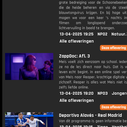
grote bedreiging voor de Schoonebeeke
die de heide beheren en via de steek
blauwtongvirus krijgen. En bij hoge uit
mogen we voor een keer 's nachts i
filmen om langlopend onderzo
lichtvervuiling in beeld te brengen.
13-04-2025 19:25
NPO2
Natuur.
Alle afleveringen
ZappDoc: Afl. 3
Meis voelt zich eenzaam op school. Iede
ze na de les direct naar huis. Dat is 
leven echt begint. In een online spel ve
van Meis naar Reaper, krachtige digitale 
zichzelf. Reaper is alles wat Meis niet is
zelfs liefde online.
13-04-2025 19:20
NPO3
Jonger
Alle afleveringen
Deportivo Alavés - Real Madrid
Van dit programma is geen informatie be