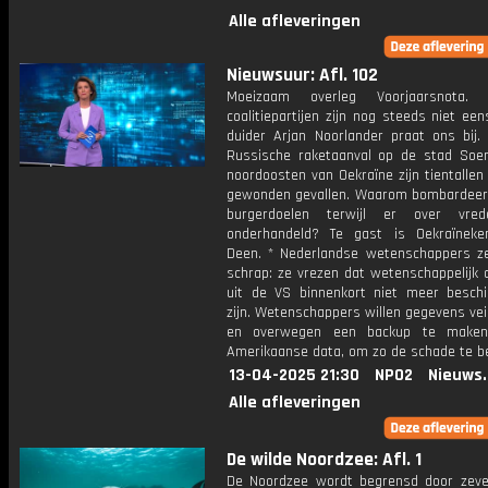
Alle afleveringen
Nieuwsuur: Afl. 102
Moeizaam overleg Voorjaarsnota.
coalitiepartijen zijn nog steeds niet eens
duider Arjan Noorlander praat ons bij. 
Russische raketaanval op de stad Soe
noordoosten van Oekraïne zijn tientalle
gewonden gevallen. Waarom bombardeer
burgerdoelen terwijl er over vre
onderhandeld? Te gast is Oekraïnek
Deen. * Nederlandse wetenschappers ze
schrap: ze vrezen dat wetenschappelijk 
uit de VS binnenkort niet meer beschi
zijn. Wetenschappers willen gegevens veil
en overwegen een backup te make
Amerikaanse data, om zo de schade te b
13-04-2025 21:30
NPO2
Nieuws
Alle afleveringen
De wilde Noordzee: Afl. 1
De Noordzee wordt begrensd door zeve