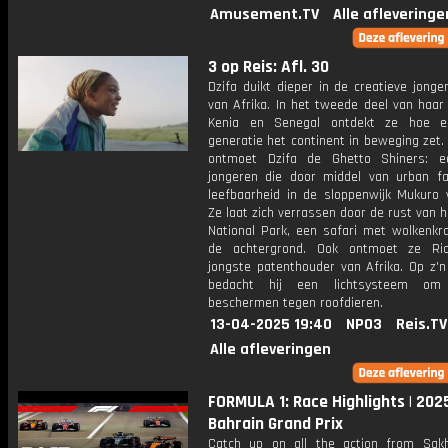
Amusement.TV
Alle afleveringe
3 op Reis: Afl. 30
Dzifa duikt dieper in de creatieve jonge
van Afrika. In het tweede deel van haar
Kenia en Senegal ontdekt ze hoe e
generatie het continent in beweging zet. 
ontmoet Dzifa de Ghetto Shiners: e
jongeren die door middel van urban f
leefbaarheid in de sloppenwijk Mukuro v
Ze laat zich verrassen door de rust van h
National Park, een safari met wolkenkr
de achtergrond. Ook ontmoet ze Ric
jongste patenthouder van Afrika. Op z'n
bedacht hij een lichtsysteem o
beschermen tegen roofdieren.
13-04-2025 19:40
NPO3
Reis.TV
Alle afleveringen
FORMULA 1: Race Highlights | 202
Bahrain Grand Prix
Catch up on all the action from Sakh