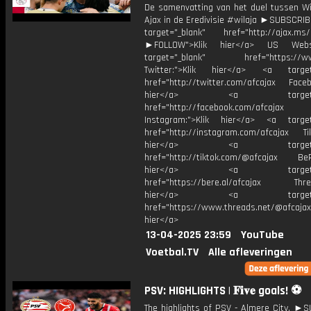
De samenvatting van het duel tussen Wil
Ajax in de Eredivisie #wilaja ►SUBSCRI
target="_blank" href="http://ajax.ms/
►FOLLOW">Klik hier</a> US Webs
target="_blank" href="https://www
Twitter:">Klik hier</a> <a target=
href="http://twitter.com/afcajax Facebo
hier</a> <a target="_
href="http://facebook.com/afcajax
Instagram:">Klik hier</a> <a target
href="http://instagram.com/afcajax TikT
hier</a> <a target="_
href="http://tiktok.com/@afcajax BeRe
hier</a> <a target="_
href="https://bere.al/afcajax Threa
hier</a> <a target="_
href="https://www.threads.net/@afcajax
hier</a>
13-04-2025 23:59
YouTube
Voetbal.TV
Alle afleveringen
PSV: HIGHLIGHTS | 𝐅𝐢𝐯𝐞 goals! ⚽️
The highlights of PSV - Almere City. ►