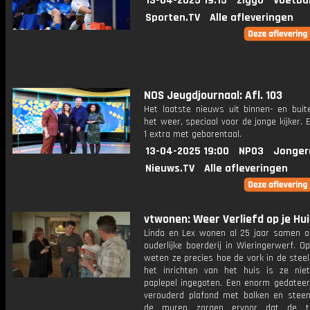
13-04-2025 19:15
Ziggo
Voetba
Sporten.TV
Alle afleveringen
NOS Jeugdjournaal: Afl. 103
Het laatste nieuws uit binnen- en buit
het weer, speciaal voor de jonge kijker.
1 extra met gebarentaal.
13-04-2025 19:00
NPO3
Jonger
Nieuws.TV
Alle afleveringen
vtwonen: Weer Verliefd op je Hui
Linda en Lex wonen al 25 jaar samen op
ouderlijke boerderij in Wieringerwerf. O
weten ze precies hoe de vork in de steel
het inrichten van het huis is ze ni
paplepel ingegoten. Een enorm gedateer
verouderd plafond met balken en steen
de muren zorgen ervoor dat de ti