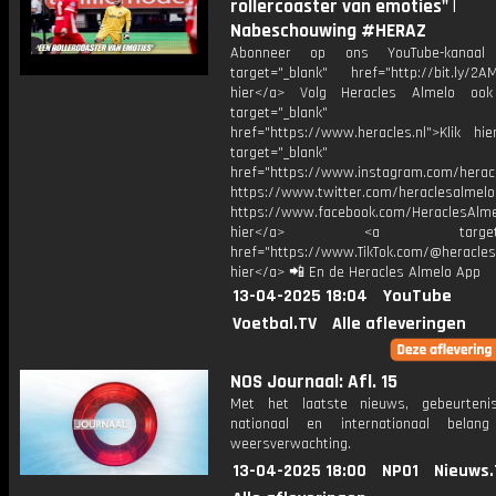
rollercoaster van emoties" |
Nabeschouwing #HERAZ
Abonneer op ons YouTube-kanaal
target="_blank" href="http://bit.ly/2AM
hier</a> Volg Heracles Almelo oo
target="_blank"
href="https://www.heracles.nl">Klik hi
target="_blank"
href="https://www.instagram.com/herac
https://www.twitter.com/heraclesalmelo
https://www.facebook.com/HeraclesAlmel
hier</a> <a target="_
href="https://www.TikTok.com/@heracles
hier</a> 📲 En de Heracles Almelo App
13-04-2025 18:04
YouTube
Voetbal.TV
Alle afleveringen
NOS Journaal: Afl. 15
Met het laatste nieuws, gebeurteni
nationaal en internationaal bela
weersverwachting.
13-04-2025 18:00
NPO1
Nieuws.