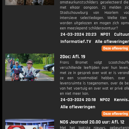
amateurkunstschilders geselecteerd die 
met elkaar aangaan. Zij melden zi
Stadschouwburg van Haarlem vo
intensieve selectiedagen. Welke tien 
worden uitgekozen en mogen zich opm
een meeslepend schilderavontuur?
24-03-2024 20:23
NPO1
Cultuur
Informatief.TV
Alle afleveringe
2Doc: Afl. 19
Frans Bromet volgt scootchauff
verschillende leeftijden over hun leven
met ze in gesprek over wat er is verand
ze een scootmobiel hebben, over
levensruimte is toegenomen, over de be
van het voertuig en over wat er privé al
en niet meer kan.
24-03-2024 20:18
NPO2
Kennis
Alle afleveringen
NOS Journaal 20.00 uur: Afl. 12
Met het laatste nieuws, gebeurteni