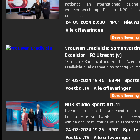
nationaal en internationaal bela
weersverwachting. En op NPO 1 e
gebarentaal.
24-03-2024 20:00
NPO1
Nieuws
Alle afleveringen
Vrouwen Eredivisie: Samenvatti
Excelsior - FC Utrecht (v)
13m ago - Samenvatting van het Azerio
Eredivisie-duel gespeeld op zondag 24 ma
24-03-2024 19:45
ESPN
Sporte
Voetbal.TV
Alle afleveringen
NOS Studio Sport: Afl. 11
Livebeelden en/of samenvattinge
belangrijkste sportwedstrijden en -ev
van de dag, met interviews en reportages
24-03-2024 19:26
NPO1
Sporte
Voetbal.TV
Alle afleveringen