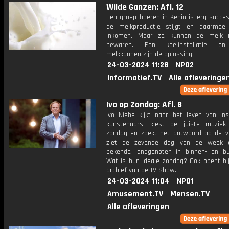
Wilde Ganzen: Afl. 12
Een groep boeren in Kenia is erg succes
de melkproductie stijgt en daarmee
inkomen. Maar ze kunnen de melk n
bewaren. Een koelinstallatie e
melkkannen zijn de oplossing.
24-03-2024 11:28
NPO2
Informatief.TV
Alle afleveringe
Ivo op Zondag: Afl. 8
Ivo Niehe kijkt naar het leven van ins
kunstenaars, kiest de juiste muzie
zondag en zoekt het antwoord op de v
ziet de zevende dag van de week e
bekende landgenoten in binnen- en bu
Wat is hun ideale zondag? Ook opent hij
archief van de TV Show.
24-03-2024 11:04
NPO1
Amusement.TV
Mensen.TV
Alle afleveringen