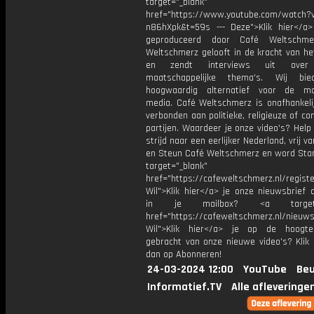
target="_blank"
href="https://www.youtube.com/watch?v
n86hXpk&t=59s --- Deze">Klik hier</a>
geproduceerd door Café Weltschme
Weltschmerz gelooft in de kracht van he
en zendt interviews uit over 
maatschappelijke thema's. Wij bi
hoogwaardig alternatief voor de ma
media. Café Weltschmerz is onafhankelij
verbonden aan politieke, religieuze of c
partijen. Waardeer je onze video's? Help
strijd naar een eerlijker Nederland, vrij v
en Steun Café Weltschmerz en word Sta
target="_blank"
href="https://cafeweltschmerz.nl/registe
Wil">Klik hier</a> je onze nieuwsbrief 
in je mailbox? <a target="
href="https://cafeweltschmerz.nl/nieuws
Wil">Klik hier</a> je op de hoogt
gebracht van onze nieuwe video's? Klik 
dan op Abonneren!
24-03-2024 12:00
YouTube
Beu
Informatief.TV
Alle afleveringe