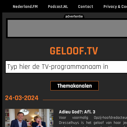
Nederland.FM
Podcast.NL
Contact
Privacy & Co
GELOOF.TV
24-03-2024
Adieu God?: Afl. 3
Voor voormalig Opzij-hoofdredacte
Dresselhuys is het geloof van haar je