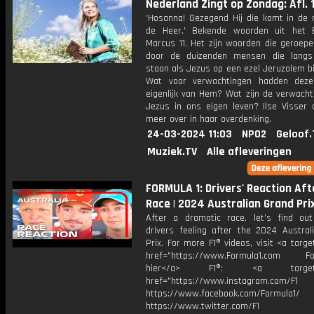
Nederland Zingt op Zondag: Afl. 
'Hosanna! Gezegend Hij die komt in de
de Heer.' Bekende woorden uit het B
Marcus 11. Het zijn woorden die geroep
door de duizenden mensen die langs
staan als Jezus op een ezel Jeruzalem bi
Wat voor verwachtingen hadden dez
eigenlijk van Hem? Wat zijn de verwacht
Jezus in ons eigen leven? Ilse Visser d
meer over in haar overdenking.
24-03-2024 11:03
NPO2
Geloof.
Muziek.TV
Alle afleveringen
FORMULA 1: Drivers' Reaction Aft
Race | 2024 Australian Grand Pri
After a dramatic race, let’s find ou
drivers feeling after the 2024 Austral
Prix. For more F1® videos, visit <a targe
href="https://www.Formula1.com Fol
hier</a> F1®: <a target="_
href="https://www.instagram.com/F1
https://www.facebook.com/Formula1/
https://www.twitter.com/F1