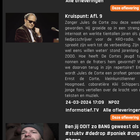
Alle afleveringen
Kruispunt: Afl. 9
Zanger Jules de Corte zou deze week
geworden. Hij groeide op in een streng 
internaat en werkte tientallen jaren als 
liedjesschrijver voor de KRO-radio. N
spreekt zijn werk tot de verbeelding. Zijn 
wel eens willen weten' stond jarenlang 
2000. Hoe heeft De Cortes jeugd t
nonnen en de fraters hem gevormd? 
we daarvan terug in zijn repertoire? 
wordt Jules de Corte een profeet geno
Ernst de Corte, kleinkunstkenner S
Hoogmoed, cabaretière Kiki Schipper
jonge fans vertellen over de kracht van
teksten en muziek.
24-03-2024 17:09
NPO2
Informatief.TV
Alle afleveringe
Ben jij OOIT zo BANG geweest als
#stuktv #dedrop #paniek #ang