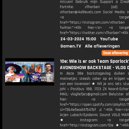
missen! Gebruik mijn Support a Crea
Fortnite: vThorben (ad) Bu
vthorben@4alllevels.com Social Media: I
<a target="_bl
href="https://instagram.com/vthorben
Twitter:">Klik hier</a> <a target=
href="https://twitter.com/vThorben">Klik
24-03-2024 15:00
YouTube
Gamen.TV
Alle afleveringen
10e: Wie is er ook Team Sparlock
AVONDSHOW BACKSTAGE - VLOG 
In deze 38e backstagevlog duiken d
mannetjes steeds vaker op en krijgen 
van een tovenaar! ★ Wil je ons iets stu
joh! » Postbus 188, 1723 ZK Noord-Scha
MAIL: vlogliefjes@gmail.com Beluister a
hier: <a target="_b
href="https://open.spotify.com/playli
si=7364e5ead47547bf ♫">Klik hier</a
Arjen Lubach/Epidemic Sound VOLG MAR
★ Instagram: <a target="_
href="http://instagram.com/10e ★">Klik