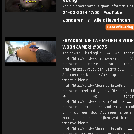
#bang
Van dit programma is geen informatie be
24-03-2024 17:00
YouTube
Jongeren.TV
Alle afleveringen
EnzoKnol: NIEUWE MEUBELS VOOR
WOONKAMER! #3875
Knolpower kledinglijn ➜ <a target=
href="http://bit.ly/Knolpowerkleding Vo
hier</a> video: <a target="
href="https://youtu.be/-lSeqY31qCE
Abonneer">Klik hier</a> op dit ka
target="_blank"
href="http://bit.ly/AbonneerEnzoKnol
hier</a> speel ook games! Die kan je hi
➜ <a target="_bl
href="http://bit.ly/EnzoKnolYoutube ▬ M
hier</a> naam is Enzo Knol en ik upload
om 4 uur een vlog! Abonneer je op mi
zodat je alles kan bekijken wat ik mee
target="_blank"
href="http://bit.ly/AbonneerEnzoKnol ▬ 