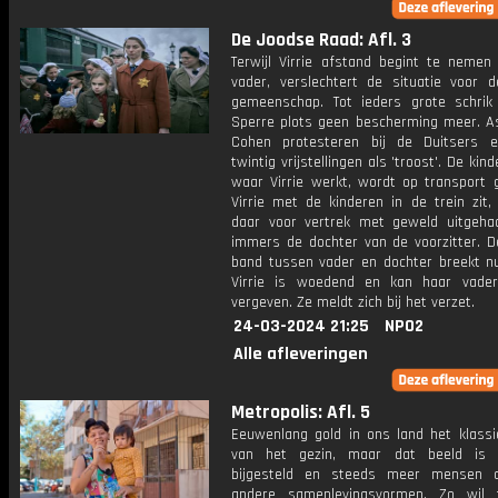
De Joodse Raad: Afl. 3
Terwijl Virrie afstand begint te nemen
vader, verslechtert de situatie voor 
gemeenschap. Tot ieders grote schrik
Sperre plots geen bescherming meer. A
Cohen protesteren bij de Duitsers e
twintig vrijstellingen als 'troost'. De kin
waar Virrie werkt, wordt op transport g
Virrie met de kinderen in de trein zit,
daar voor vertrek met geweld uitgehaa
immers de dochter van de voorzitter. De
band tussen vader en dochter breekt nu 
Virrie is woedend en kan haar vader
vergeven. Ze meldt zich bij het verzet.
24-03-2024 21:25
NPO2
Alle afleveringen
Metropolis: Afl. 5
Eeuwenlang gold in ons land het klassi
van het gezin, maar dat beeld is i
bijgesteld en steeds meer mensen o
andere samenlevingsvormen. Zo wil 