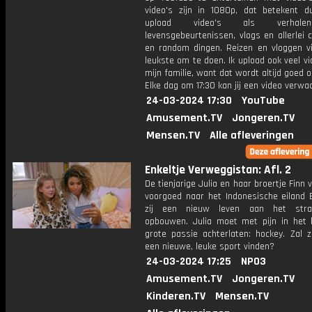
video's zijn in 1080p, dat betekent d
upload video's als verhale
levensgebeurtenissen, vlogs en allerlei 
en random dingen. Reizen en vloggen vi
leukste om te doen. Ik upload ook veel v
mijn familie, want dat wordt altijd goed 
Elke dag om 17:30 kan jij een video verwa
24-03-2024 17:30
YouTube
Amusement.TV
Jongeren.TV
Mensen.TV
Alle afleveringen
Enkeltje Verweggistan: Afl. 2
De tienjarige Julia en haar broertje Finn 
voorgoed naar het Indonesische eiland B
zij een nieuw leven aan het str
opbouwen. Julia moet met pijn in het 
grote passie achterlaten: hockey. Zal z
een nieuwe, leuke sport vinden?
24-03-2024 17:25
NPO3
Amusement.TV
Jongeren.TV
Kinderen.TV
Mensen.TV