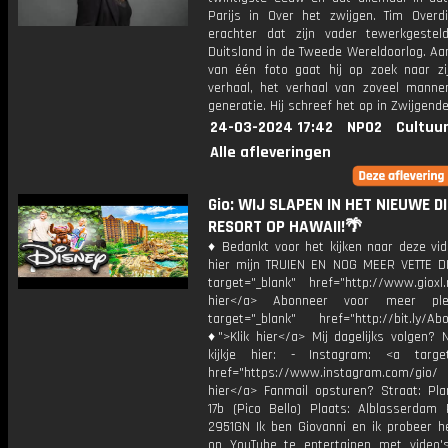
Parijs in Over het zwijgen. Tim Over
erachter dat zijn vader tewerkgeste
Duitsland in de Tweede Wereldoorlog. Aa
van één foto gaat hij op zoek naar zi
verhaal, het verhaal van zoveel manne
generatie. Hij schreef het op in Zwijgend
24-03-2024 17:42
NPO2
Cultuur
Alle afleveringen
Gio: WIJ SLAPEN IN HET NIEUWE D
RESORT OP HAWAII!🌴
♦ Bedankt voor het kijken naar deze vid
hier mijn TRUIEN EN NOG MEER VETTE D
target="_blank" href="http://www.gioxl.
hier</a> Abonneer voor meer ple
target="_blank" href="http://bit.ly/Ab
♦">Klik hier</a> Mij dagelijks volgen?
kijkje hier: - Instagram: <a target
href="https://www.instagram.com/gio
hier</a> Fanmail opsturen? Straat: Pl
17b (Pico Bello) Plaats: Alblasserdam 
2951GN Ik ben Giovanni en ik probeer he
op YouTube te entertainen met video's