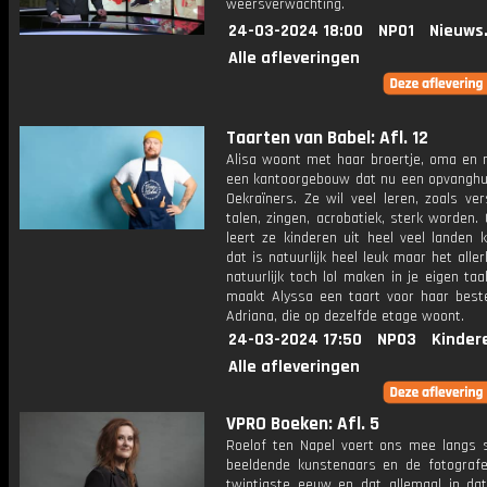
weersverwachting.
24-03-2024 18:00
NPO1
Nieuws
Alle afleveringen
Taarten van Babel: Afl. 12
Alisa woont met haar broertje, oma en 
een kantoorgebouw dat nu een opvanghui
Oekraïners. Ze wil veel leren, zoals ver
talen, zingen, acrobatiek, sterk worden.
leert ze kinderen uit heel veel landen 
dat is natuurlijk heel leuk maar het aller
natuurlijk toch lol maken in je eigen ta
maakt Alyssa een taart voor haar beste
Adriana, die op dezelfde etage woont.
24-03-2024 17:50
NPO3
Kinder
Alle afleveringen
VPRO Boeken: Afl. 5
Roelof ten Napel voert ons mee langs sc
beeldende kunstenaars en de fotograf
twintigste eeuw en dat allemaal in dat 