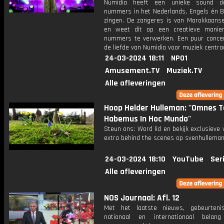
Numidia heeft een unieke sound d
nummers in het Nederlands, Engels én B
zingen. De zangeres is van Marokkaans
en weet dit op een creatieve manie
nummers te verwerken. Een puur concer
de liefde van Numidia voor muziek centraa
24-03-2024 18:11
NPO1
Amusement.TV
Muziek.TV
Alle afleveringen
Hoop Helder Hulleman: ''Omnes 
Habemus In Hoc Mundo''
Steun ons: Word lid en bekijk exclusieve 
extra behind the scenes op svenhulleman
24-03-2024 18:10
YouTube
Ser
Alle afleveringen
NOS Journaal: Afl. 12
Met het laatste nieuws, gebeurteni
nationaal en internationaal bela