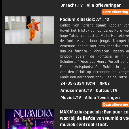
Onrecht.TV
Alle afleveringen
Podium Klassiek: Afl. 12
Cellist Ivan Karizna speelt Kaddish va
Ravel, het lijfstuk van zangeres Nora Fis
hoge Tafel: trompettist Maite Hontelé ve
de fanfare van haar jeugd. Trompett
Veneman speelt met een koperkwinte
aan de fanfare. * Pianisten Hassan e
Ignatov spelen de Fantasie in f v
Schubert. * Fuse zet Henry Purcell op d
Fuse'. * Huispianist Cor Bakker brengt
van den Brink op accordeon en zange
Koole een eerbetoon aan Jules de Corte.
24-03-2024 18:14
NPO2
Amusement.TV
Cultuur.TV
Muziek.TV
Alle afleveringen
MAX Muziekspecials: Een puur co
waarbij de liefde van Numidia vo
muziek centraal staat.