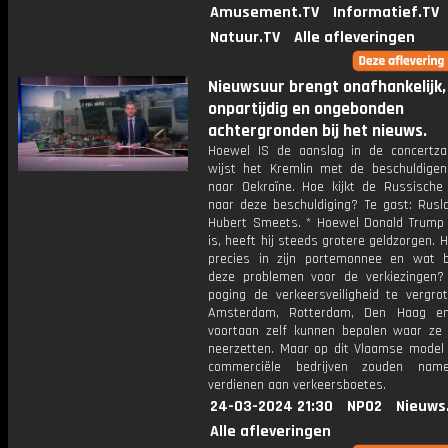
Amusement.TV
Informatief.TV
Natuur.TV
Alle afleveringen
Nieuwsuur brengt onafhankelijk,
onpartijdig en ongebonden
achtergronden bij het nieuws.
Hoewel IS de aanslag in de concertzaa
wijst het Kremlin met de beschuldigen
naar Oekraïne. Hoe kijkt de Russische 
naar deze beschuldiging? Te gast: Rusl
Hubert Smeets. * Hoewel Donald Trump m
is, heeft hij steeds grotere geldzorgen. H
precies in zijn portemonnee en wat 
deze problemen voor de verkiezingen?
poging de verkeersveiligheid te vergrot
Amsterdam, Rotterdam, Den Haag en
voortaan zelf kunnen bepalen waar ze f
neerzetten. Maar op dit Vlaamse model i
commerciële bedrijven zouden namel
verdienen aan verkeersboetes.
24-03-2024 21:30
NPO2
Nieuws
Alle afleveringen