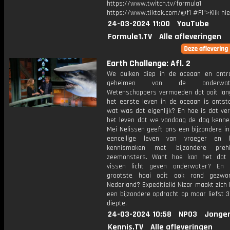
https://www.twitch.tv/formula1
https://www.tiktok.com/@f1 #F1">Klik hi
24-03-2024 11:00
YouTube
Formule1.TV
Alle afleveringen
Earth Challenge: Afl. 2
We duiken diep in de oceaan en ontr
geheimen van de onderwater
Wetenschappers vermoeden dat ooit lan
het eerste leven in de oceaan is ontst
wat was dat eigenlijk? En hoe is dat ve
het leven dat we vandaag de dag kenne
Mei Nelissen geeft ons een bijzondere ink
eencellige leven van vroeger en 
kennismaken met bijzondere prehis
zeemonsters. Want hoe kan het dat
vissen licht geven onderwater? En 
grootste haai ooit ook rond gezw
Nederland? Expeditielid Nizar maakt zich 
een bijzondere opdracht op maar liefst 
diepte.
24-03-2024 10:58
NPO3
Jonger
Kennis.TV
Alle afleveringen