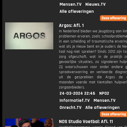
Mensen.TV
Nieuws.TV
Alle afleveringen
Argos: Afl. 1
In Nederland bieden we jeugdzorg aan ki
problemen ervaren, zoals schoolprobleme
in een scheiding of traumatische ervari
wat als je nieuw bent en je ouders de N
taal nog niet spreken? Sinds 2012 zijn to
zorg afgeschaft, wat in de praktijk z
gevaarlijke situaties, zo signaleren hulp
Zij waarschuwen voor onder andere ge
spraakverwarring en verkeerde diagnose
uit de gesprekken die Argos de a
maanden voerde met tientallen hulpver
zorgaanbieders.
24-03-2024 22:46
NPO2
Informatief.TV
Mensen.TV
Onrecht.TV
Alle afleveringen
NOS Studio Voetbal: Afl. 11