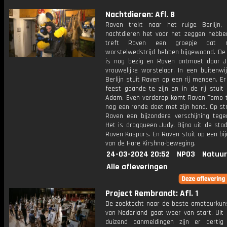
Nachtdieren: Afl. 8
Raven trekt naar het ruige Berlijn
nachtdieren het voor het zeggen hebben
treft Raven een groepje dat 
worstelwedstrijd hebben bijgewoond. De 
is nog bezig en Raven ontmoet daar J
vrouwelijke worstelaar. In een buitenwi
Berlijn stuit Raven op een rij mensen. Er 
feest gaande te zijn en in de rij stuit
Adam. Even verderop komt Raven Tomo t
nog een ronde doet met zijn hond. Op st
Raven een bijzondere verschijning tegen
Het is dragqueen Judy. Bijna uit de sta
Raven Kaspars. En Raven stuit op een bi
van de Hare Kirshna-beweging.
24-03-2024 20:52
NPO3
Natuur
Alle afleveringen
Project Rembrandt: Afl. 1
De zoektocht naar de beste amateurkuns
van Nederland gaat weer van start. Uit
duizend aanmeldingen zijn er dertig