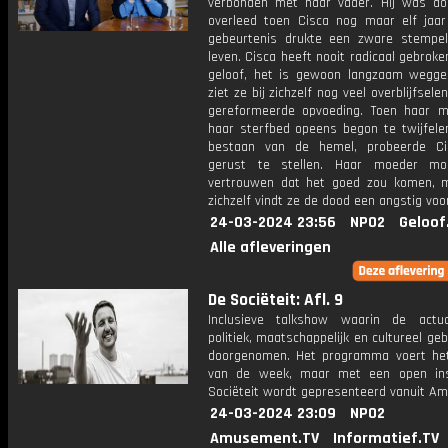
verbonden met haar vader. Hij was d
overleed toen Cisca nog maar elf jaa
gebeurtenis drukte een zware stempe
leven. Cisca heeft nooit radicaal gebrok
geloof, het is gewoon langzaam wegge
ziet ze bij zichzelf nog veel overblijfsele
gereformeerde opvoeding. Toen haar 
haar sterfbed opeens begon te twijfele
bestaan van de hemel, probeerde Ci
gerust te stellen. Haar moeder mo
vertrouwen dat het goed zou komen, 
zichzelf vindt ze de dood een angstig voor
24-03-2024 23:56
NPO2
Geloof
Alle afleveringen
De Sociëteit: Afl. 9
Inclusieve talkshow waarin de actua
politiek, maatschappelijk en cultureel ge
doorgenomen. Het programma voert he
van de week, maar met een open ins
Sociëteit wordt gepresenteerd vanuit A
24-03-2024 23:09
NPO2
Amusement.TV
Informatief.TV