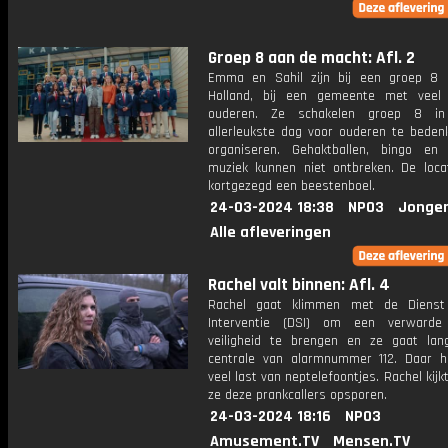
Groep 8 aan de macht: Afl. 2
Emma en Sahil zijn bij een groep 8 
Holland, bij een gemeente met veel
ouderen. Ze schakelen groep 8 
allerleukste dag voor ouderen te beden
organiseren. Gehaktballen, bingo en 
muziek kunnen niet ontbreken. De loca
kortgezegd een beestenboel.
24-03-2024 18:38
NPO3
Jonger
Alle afleveringen
Rachel valt binnen: Afl. 4
Rachel gaat klimmen met de Dienst 
Interventie (DSI) om een verward
veiligheid te brengen en ze gaat lan
centrale van alarmnummer 112. Daar 
veel last van neptelefoontjes. Rachel kij
ze deze prankcallers opsporen.
24-03-2024 18:16
NPO3
Amusement.TV
Mensen.TV