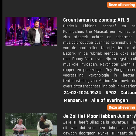
Groenteman op zondag: Afl. 9
Diederik Ebbinge schreef en reg
Koningshuis the Musical, een komische 
zich afspeelt achter de schermen
musicalproductie over het koningshuis. 
van de hoofdrollen Noortje Herlaar al
Beatrix. In de rubriek Teenage Kicks ee
met Danny Vera over zijn vroegste cul
muzikale invloeden. Psychiater Glenn H
rapper en punkzanger Ray Fuego rece
voorstelling Psychologie in Theat
tentoonstelling van Marina Abramovic, d
overzichtstentoonstelling ooit in Nederlan
24-03-2024 19:24
NPO2
Cultuu
Mensen.TV
Alle afleveringen
Je Zal Het Maar Hebben Junior: A
Jelle (11) heeft Gilles de la Tourette. Hij 
uit wat dat voor hem inhoudt, terwij
gewoon doorgaan. Nynke (11) heeft de h