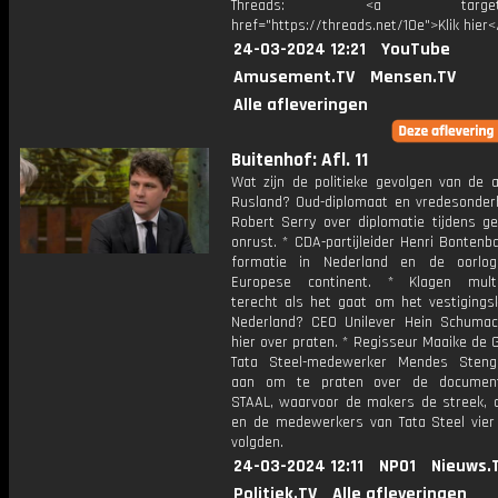
Threads: <a target="_
href="https://threads.net/10e">Klik hier
24-03-2024 12:21
YouTube
Amusement.TV
Mensen.TV
Alle afleveringen
Buitenhof: Afl. 11
Wat zijn de politieke gevolgen van de a
Rusland? Oud-diplomaat en vredesonder
Robert Serry over diplomatie tijdens ge
onrust. * CDA-partijleider Henri Bontenb
formatie in Nederland en de oorlo
Europese continent. * Klagen multi
terecht als het gaat om het vestigingsk
Nederland? CEO Unilever Hein Schuma
hier over praten. * Regisseur Maaike de 
Tata Steel-medewerker Mendes Steng
aan om te praten over de documenta
STAAL, waarvoor de makers de streek, d
en de medewerkers van Tata Steel vier 
volgden.
24-03-2024 12:11
NPO1
Nieuws.
Politiek.TV
Alle afleveringen