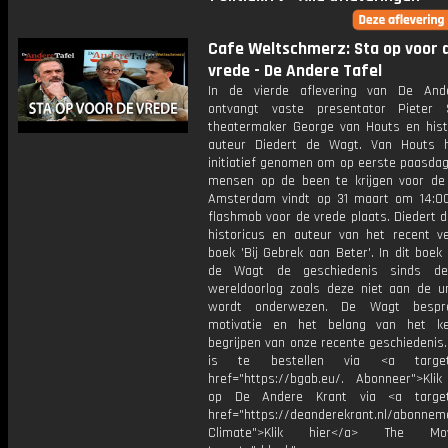
Cafe Weltschmerz: Sta op voor 
vrede - De Andere Tafel
In de vierde aflevering van De And
ontvangt vaste presentator Pieter 
theatermaker George van Houts en hist
auteur Diedert de Wagt. Van Houts 
initiatief genomen om op eerste paasda
mensen op de been te krijgen voor de 
Amsterdam vindt op 31 maart om 14:0
flashmob voor de vrede plaats. Diedert 
historicus en auteur van het recent v
boek 'Bij Gebrek aan Beter'. In dit boek 
de Wagt de geschiedenis sinds d
wereldoorlog zoals deze niet aan de uni
wordt onderwezen. De Wagt bespre
motivatie en het belang van het k
begrijpen van onze recente geschiedenis
is te bestellen via <a target=
href="https://bgab.eu/. Abonneer">Klik
op De Andere Krant via <a target=
href="https://deanderekrant.nl/abonnem
Climate">Klik hier</a> The M