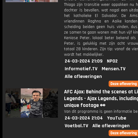
Thiago zijn transitie weer oppakken nu hi
dochter is bevallen, wat nogal een uitda
het katholieke El Salvador. De Ams
vriendinnen Raghna en Aaike konde
scheiding beiden geen huis vinden, dus
ze samen te gaan wonen mét hun vijf kin
Keniase Peter, lokaal beter bekend als
Peter, is gelukkig met zijn acht vrou
totaal 28 kinderen. Zijn tip: vanaf de vi
wordt het makkelijker.
24-03-2024 21:09
NPO2
Informatief.TV
Mensen.TV
Alle afleveringen
AFC Ajax: Behind the scenes at L
Legends - Ajax Legends, includi
unique footage 👀
Van dit programma is geen informatie be
24-03-2024 21:04
YouTube
Voetbal.TV
Alle afleveringen