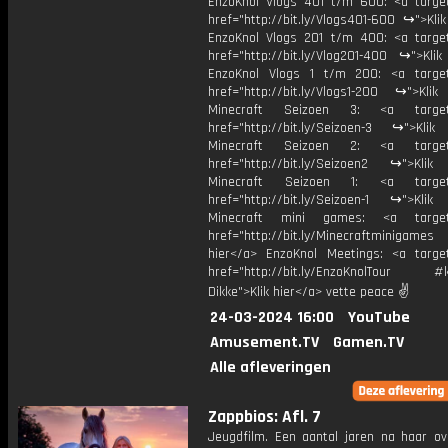
EnzoKnol Vlogs 401 t/m 600: <a target
href="http://bit.ly/Vlogs401-600 ↪">Kli
EnzoKnol Vlogs 201 t/m 400: <a target
href="http://bit.ly/Vlog201-400 ↪">Klik
EnzoKnol Vlogs 1 t/m 200: <a target
href="http://bit.ly/Vlogs1-200 ↪">Klik
Minecraft Seizoen 3: <a target=
href="http://bit.ly/Seizoen-3 ↪">Klik
Minecraft Seizoen 2: <a target=
href="http://bit.ly/Seizoen2 ↪">Klik
Minecraft Seizoen 1: <a target=
href="http://bit.ly/Seizoen-1 ↪">Klik
Minecraft mini games: <a target=
href="http://bit.ly/Minecraftminigame
hier</a> EnzoKnol Meetings: <a target
href="http://bit.ly/EnzoKnolTour #
Dikke">Klik hier</a> vette peace ✌
24-03-2024 16:00
YouTube
Amusement.TV
Gamen.TV
Alle afleveringen
Zappbios: Afl. 7
Jeugdfilm. Een aantal jaren na haar ov