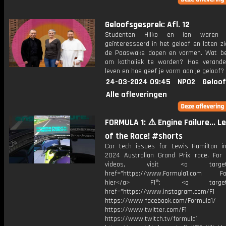
Geloofsgesprek: Afl. 12
Studenten Hilko en Ian waren 
geïnteresseerd in het geloof en laten zi
de Paaswake dopen en vormen. Wat b
om katholiek te worden? Hoe verande
leven en hoe geef je vorm aan je geloof?
24-03-2024 09:45
NPO2
Geloof
Alle afleveringen
FORMULA 1: ⚠️ Engine Failure... L
of the Race! #shorts
Car tech issues for Lewis Hamilton i
2024 Australian Grand Prix race. For
videos, visit <a target="_
href="https://www.Formula1.com Fol
hier</a> F1®: <a target="_
href="https://www.instagram.com/F1
https://www.facebook.com/Formula1/
https://www.twitter.com/F1
https://www.twitch.tv/formula1