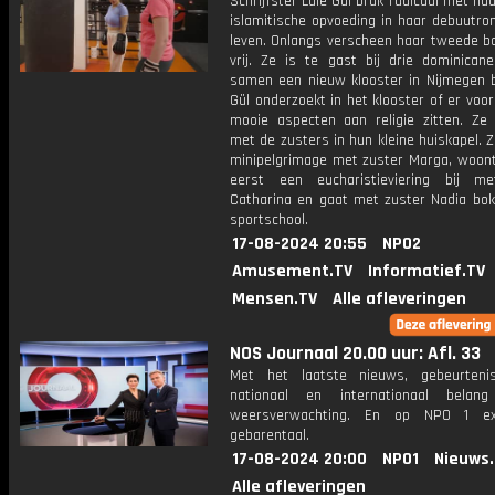
Schrijfster Lale Gül brak radicaal met ha
islamitische opvoeding in haar debuutro
leven. Onlangs verscheen haar tweede bo
vrij. Ze is te gast bij drie dominicane
samen een nieuw klooster in Nijmegen 
Gül onderzoekt in het klooster of er voo
mooie aspecten aan religie zitten. Ze
met de zusters in hun kleine huiskapel. 
minipelgrimage met zuster Marga, woont
eerst een eucharistieviering bij m
Catharina en gaat met zuster Nadia bok
sportschool.
17-08-2024 20:55
NPO2
Amusement.TV
Informatief.TV
Mensen.TV
Alle afleveringen
NOS Journaal 20.00 uur: Afl. 33
Met het laatste nieuws, gebeurteni
nationaal en internationaal bela
weersverwachting. En op NPO 1 e
gebarentaal.
17-08-2024 20:00
NPO1
Nieuws
Alle afleveringen