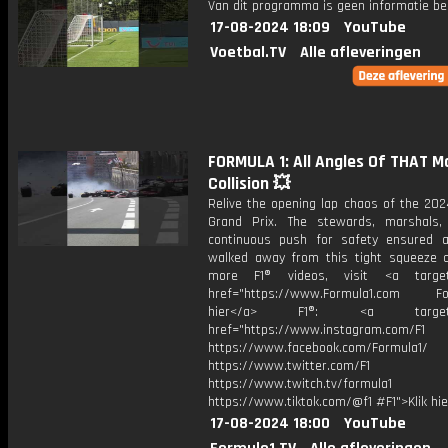
Van dit programma is geen informatie be
17-08-2024 18:09
YouTube
Voetbal.TV
Alle afleveringen
FORMULA 1: All Angles Of THAT 
Collision 💥
Relive the opening lap chaos of the 20
Grand Prix. The stewards, marshals
continuous push for safety ensured al
walked away from this tight squeeze c
more F1® videos, visit <a target=
href="https://www.Formula1.com Fol
hier</a> F1®: <a target="_
href="https://www.instagram.com/F1
https://www.facebook.com/Formula1/
https://www.twitter.com/F1
https://www.twitch.tv/formula1
https://www.tiktok.com/@f1 #F1">Klik hi
17-08-2024 18:00
YouTube