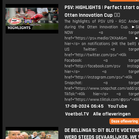
PSV: HIGHLIGHTS | Perfect start 
Otten Innovation Cup 😮‍💨
The highlights of PSV U19 - RSC Ander
during the Otten Innovation Cup. ►
NOW <a target="_b
href="https://psv.media/2KXaA6m ►T
hier</a> on notifications (Hit the bell
US Twitter: <a target="_
href="http://twitter.com/psv">Klik
Facebook: <a target="_
href="http://facebook.com/psv Instagr
hier</a> <a target="_
href="http://instagram.com/psv">Klik
Snapchat: <a target="_
href="https://www.snapchat.com/add/p
TikTok:">Klik hier</a> <a target=
href="https://www.tiktok.com/@psv">Klik
17-08-2024 06:45
YouTube
Voetbal.TV
Alle afleveringen
DE BELLiNGA'S: DiT BLOTE VOETEN
WERD STEEDS GEVAARLiJKER, WE 