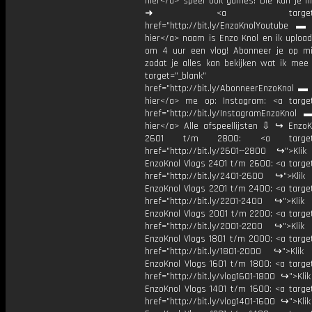
hier</a> speel ook games! Die kan je hi
➜ <a target="_bl
href="http://bit.ly/EnzoKnolYoutube ▬ M
hier</a> naam is Enzo Knol en ik upload
om 4 uur een vlog! Abonneer je op mi
zodat je alles kan bekijken wat ik mee
target="_blank"
href="http://bit.ly/AbonneerEnzoKnol ▬ 
hier</a> me op: Instagram: <a target
href="http://bit.ly/InstagramEnzoKnol 
hier</a> Alle afspeellijsten ⇩ ↪ EnzoK
2601 t/m 2800: <a target="
href="http://bit.ly/2601--2800 ↪">Klik
EnzoKnol Vlogs 2401 t/m 2600: <a target
href="http://bit.ly/2401-2600 ↪">Klik
EnzoKnol Vlogs 2201 t/m 2400: <a target
href="http://bit.ly/2201-2400 ↪">Klik
EnzoKnol Vlogs 2001 t/m 2200: <a target
href="http://bit.ly/2001-2200 ↪">Klik
EnzoKnol Vlogs 1801 t/m 2000: <a target
href="http://bit.ly/1801-2000 ↪">Klik
EnzoKnol Vlogs 1601 t/m 1800: <a target
href="http://bit.ly/vlog1601-1800 ↪">Kli
EnzoKnol Vlogs 1401 t/m 1600: <a target
href="http://bit.ly/vlog1401-1600 ↪">Kli