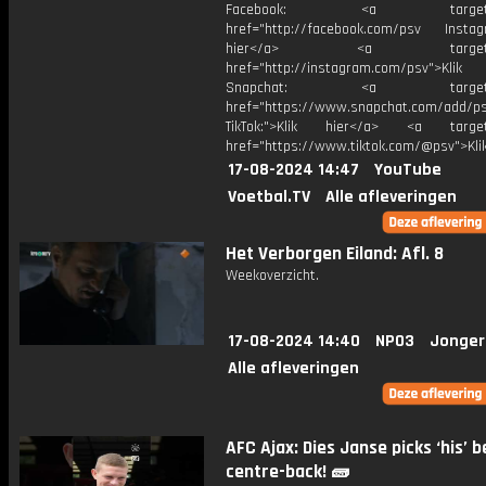
Facebook: <a target="_
href="http://facebook.com/psv Instagr
hier</a> <a target="_
href="http://instagram.com/psv">Klik
Snapchat: <a target="_
href="https://www.snapchat.com/add/p
TikTok:">Klik hier</a> <a target=
href="https://www.tiktok.com/@psv">Klik
17-08-2024 14:47
YouTube
Voetbal.TV
Alle afleveringen
Het Verborgen Eiland: Afl. 8
Weekoverzicht.
17-08-2024 14:40
NPO3
Jonger
Alle afleveringen
AFC Ajax: Dies Janse picks ‘his’ b
centre-back! 🧱