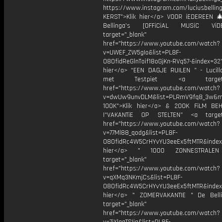
https://www.instagram.com/luciusbellin
KERST">Klik hier</a> VOOR iEDEREEN 
Bellinga’s [OFFiCiAL MUSiC Vi
target="_blank"
href="https://www.youtube.com/watch?
v=UWEF_ZW5gIo&list=PL8F-
O8OfidReGlnToif18oGjKn-RVq57-&index=32"
hier</a> “EEN DAGJE RUILEN ” - Lucilla
met Testpiet <a target="_
href="https://www.youtube.com/watch?
v=dwUw9unvDLM&list=PLRmV9fq8_3w6
100K">Klik hier</a> & 200K FiLM BE
|“VAKANTiE OP STELTEN” <a target=
href="https://www.youtube.com/watch?
v=77Ml88_qodg&list=PL8F-
O8OfidRc4W5CrHYvYU3eeEx5ftMTR&index=
hier</a> " 1000 ZONNESTRAL
target="_blank"
href="https://www.youtube.com/watch?
v=qXMq3NKmjCs&list=PL8F-
O8OfidRc4W5CrHYvYU3eeEx5ftMTR&index=
hier</a> " ZOMERVAKANTIE " De Bell
target="_blank"
href="https://www.youtube.com/watch?