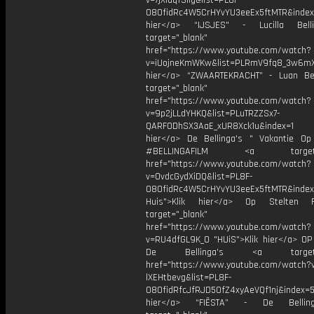
v=7jXlaqTSIig&list=PL8F-
O8OfidRc4W5CrHYvYU3eeEx5ftMTR&index=
hier</a> “IJSJES" - Lucilla Bel
target="_blank"
href="https://www.youtube.com/watch?
v=iUojneKmWKw&list=PLRmV9fq8_3w6mX
hier</a> “ZWAARTEKRACHT” - Luan Be
target="_blank"
href="https://www.youtube.com/watch?
v=9p2jLLdYHKQ&list=PLuTRZZSx7-
QARFODhSX3AaE_xUR8Xck1u&index=1
hier</a> De Bellinga's " Vakantie Op 
#BELLINGAFILM <a target="_
href="https://www.youtube.com/watch?
v=OvdcGydXiDQ&list=PL8F-
O8OfidRc4W5CrHYvYU3eeEx5ftMTR&index
Huis">Klik hier</a> Op Stelten 
target="_blank"
href="https://www.youtube.com/watch?
v=RU4dfGL9K_0 "HUiS">Klik hier</a> OP
De Bellinga's <a target="_
href="https://www.youtube.com/watch?
lXEHtbevg&list=PL8F-
O8OfidRfcJfRJD5OfZ4xyAeVQf1nj&index=5
hier</a> “FIËSTA” - De Bellin