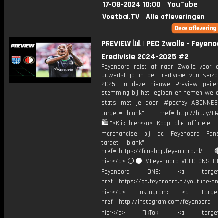
17-08-2024 10:00
YouTube
Voetbal.TV
Alle afleveringen
PREVIEW 📊 | PEC Zwolle - Feyenoo
Eredivisie 2024-2025 #2
Feyenoord reist af naar Zwolle voor 
uitwedstrijd in de Eredivisie van seiz
2025. In deze nieuwe Preview peil
stemming bij het legioen en nemen we d
stats met je door. #pecfey ABONNE
target="_blank" href="http://bit.ly/F
🛍">Klik hier</a> Koop alle officiële F
merchandise bij de Feyenoord Fan
target="_blank"
href="https://fanshop.feyenoord.nl/
hier</a> ⚪️⚫ #Feyenoord VOLG ONS OO
Feyenoord ONE: <a target="
href="https://go.feyenoord.nl/youtube-on
hier</a> Instagram: <a target=
href="http://instagram.com/feyenoord
hier</a> TikTok: <a target="