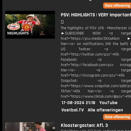
PSV: HIGHLIGHTS | VERY important w
💪
The highlights of PSV U19 - Manchester U
►SUBSCRIBE NOW <a target="
href="https://psv.media/2KXaA6m ►T
hier</a> on notifications (Hit the bell
US Twitter: <a target="_
href="http://twitter.com/psv">Klik
Facebook: <a target="_
href="http://facebook.com/psv Instagr
hier</a> <a target="_
href="http://instagram.com/psv">Klik
Snapchat: <a target="_
href="https://www.snapchat.com/add/p
TikTok:">Klik hier</a> <a target=
href="https://www.tiktok.com/@psv">Klik
17-08-2024 21:18
YouTube
Voetbal.TV
Alle afleveringen
Kloostergasten: Afl. 3