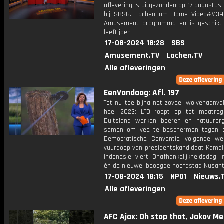
aflevering is uitgezonden op 17 augustus,
bij SBS6. Lachen om Home Video&#39
Amusement programma en is geschikt 
leeftijden
17-08-2024 18:28
SBS
Amusement.TV
Lachen.TV
Alle afleveringen
EenVandaag: Afl. 197
Tot nu toe bijna net zoveel wolvenaanval
heel 2023: LTO roept op tot maatreg
Duitsland werken boeren en natuurorg
samen om vee te beschermen tegen d
Democratische Conventie volgende w
vuurdoop van presidentskandidaat Kamala
Indonesië viert Onafhankelijkheidsdag i
én de nieuwe, beoogde hoofdstad Nusan
17-08-2024 18:15
NPO1
Nieuws.
Alle afleveringen
AFC Ajax: Oh stop that, Jakov Medić