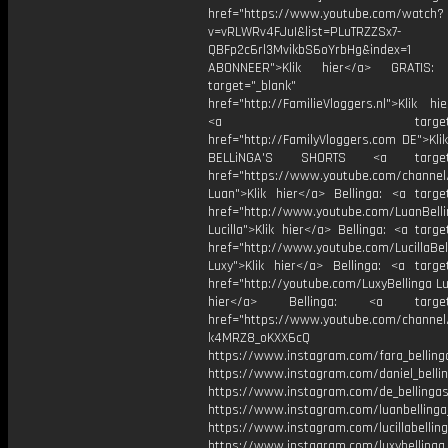
href="https://www.youtube.com/watch?
v=vRLWRv4FJuI&list=PLuTRZZSx7-
QBFp2c6rl3MvikbS6oYrbHg&index=1
ABONNEER">Klik hier</a> GRATI
target="_blank"
href="http://FamilieVloggers.nl">Klik h
<a target="_bl
href="http://FamilyVloggers.com DE">Kli
BELLiNGA'S SHORTS <a target="
href="https://www.youtube.com/chann
Luan">Klik hier</a> Bellinga: <a target
href="http://www.youtube.com/LuanBell
Lucilla">Klik hier</a> Bellinga: <a targe
href="http://www.youtube.com/LucillaBel
Luxy">Klik hier</a> Bellinga: <a target
href="http://youtube.com/LuxyBellinga Lu
hier</a> Bellinga: <a target="
href="https://www.youtube.com/channe
k4MRZ8_oKXX6cQ
https://www.instagram.com/fara_belling
https://www.instagram.com/daniel_belli
https://www.instagram.com/de_bellingas_
https://www.instagram.com/luanbellinga
https://www.instagram.com/lucillabelling
https://www.instagram.com/luxybellinga