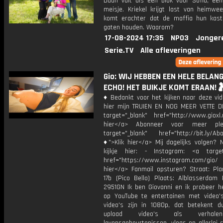
Daan valt als een blok voor Sofia, een 
meisje. Kriekel krijgt last van heimwee
komt erachter dat de maffia hun kast
gaten houden. Waarom?
17-08-2024 17:35
NPO3
Jonger
Serie.TV
Alle afleveringen
Gio: WIJ HEBBEN EEN HELE BELAN
ECHO! HET BUIKJE KOMT ERAAN!
♦ Bedankt voor het kijken naar deze vid
hier mijn TRUIEN EN NOG MEER VETTE D
target="_blank" href="http://www.gioxl.
hier</a> Abonneer voor meer ple
target="_blank" href="http://bit.ly/Ab
♦">Klik hier</a> Mij dagelijks volgen?
kijkje hier: - Instagram: <a target
href="https://www.instagram.com/gio
hier</a> Fanmail opsturen? Straat: Pl
17b (Pico Bello) Plaats: Alblasserdam 
2951GN Ik ben Giovanni en ik probeer he
op YouTube te entertainen met video's
video's zijn in 1080p, dat betekent d
upload video's als verhale