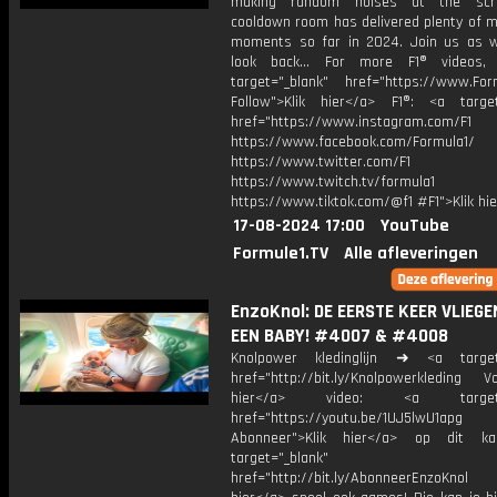
making random noises at the scr
cooldown room has delivered plenty of 
moments so far in 2024. Join us as 
look back... For more F1® videos, 
target="_blank" href="https://www.For
Follow">Klik hier</a> F1®: <a target
href="https://www.instagram.com/F1
https://www.facebook.com/Formula1/
https://www.twitter.com/F1
https://www.twitch.tv/formula1
https://www.tiktok.com/@f1 #F1">Klik hi
17-08-2024 17:00
YouTube
Formule1.TV
Alle afleveringen
EnzoKnol: DE EERSTE KEER VLIEG
EEN BABY! #4007 & #4008
Knolpower kledinglijn ➜ <a target=
href="http://bit.ly/Knolpowerkleding Vo
hier</a> video: <a target="
href="https://youtu.be/1UJ5lwU1apg
Abonneer">Klik hier</a> op dit ka
target="_blank"
href="http://bit.ly/AbonneerEnzoKnol