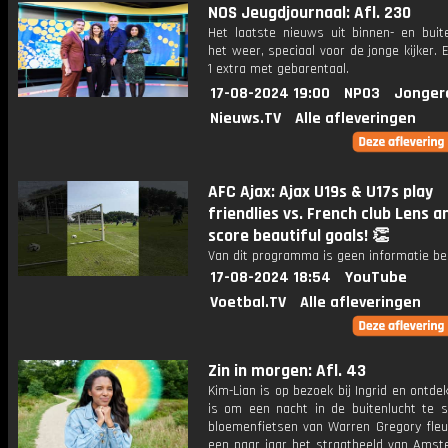
NOS Jeugdjournaal: Afl. 230
Het laatste nieuws uit binnen- en buit
het weer, speciaal voor de jonge kijker.
1 extra met gebarentaal.
17-08-2024 19:00
NPO3
Jonger
Nieuws.TV
Alle afleveringen
AFC Ajax: Ajax U19s & U17s play
friendlies vs. French club Lens a
score beautiful goals! 👏
Van dit programma is geen informatie be
17-08-2024 18:54
YouTube
Voetbal.TV
Alle afleveringen
Zin in morgen: Afl. 43
Kim-Lian is op bezoek bij Ingrid en ontde
is om een nacht in de buitenlucht te s
bloemenfietsen van Warren Gregory fleu
een paar jaar het straatbeeld van Amst