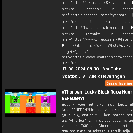
href="https://TikTok.com/@Feyenoord
hier</a> Facebook: <a target="
href="http://facebook.com/feyenoord
hier</a> X: <a target="_
href="http://twitter.com/feyenoord
hier</a> Threads: <a target="
href="https://www.threads.net/@feyeno
▶️">Klik hier</a> WhatsApp-kan
target="_blank"
href="https://www.whatsapp.com/chann
hier</a>
17-08-2024 09:00
YouTube
Voetbal.TV
Alle afleveringen
vThorben: Lucky Block Race Naar
BENEDEN?!
Bedankt voor het kijken naar Lucky B
Naar BENEDEN?! In deze video speel ik 
@Giel1 & @Santino_YT Ik ben Thorben, be
als "vThorben" en ik upload dagelijks e
video om 16:30 uur. Abonneer en zet het
aan om niets te missen! Gebruik mijn 