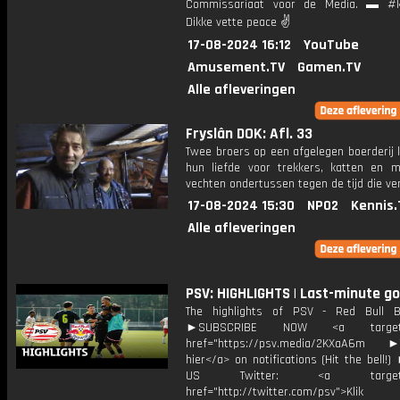
Commissariaat voor de Media. ▬ #k
Dikke vette peace ✌
17-08-2024 16:12
YouTube
Amusement.TV
Gamen.TV
Alle afleveringen
Fryslân DOK: Afl. 33
Twee broers op een afgelegen boerderij 
hun liefde voor trekkers, katten en m
vechten ondertussen tegen de tijd die vers
17-08-2024 15:30
NPO2
Kennis.
Alle afleveringen
PSV: HIGHLIGHTS | Last-minute go
The highlights of PSV - Red Bull Br
►SUBSCRIBE NOW <a target="
href="https://psv.media/2KXaA6m ►T
hier</a> on notifications (Hit the bell
US Twitter: <a target="_
href="http://twitter.com/psv">Klik