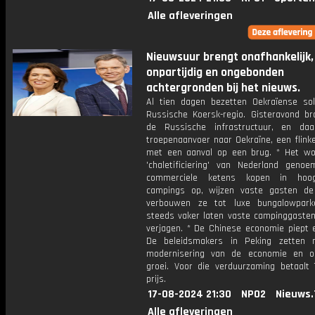
Alle afleveringen
Nieuwsuur brengt onafhankelijk,
onpartijdig en ongebonden
achtergronden bij het nieuws.
Al tien dagen bezetten Oekraïense so
Russische Koersk-regio. Gisteravond bra
de Russische infrastructuur, en da
troepenaanvoer naar Oekraïne, een flink
met een aanval op een brug. * Het wo
'chaletificiering' van Nederland genoe
commerciele ketens kopen in ho
campings op, wijzen vaste gasten d
verbouwen ze tot luxe bungalowpark
steeds vaker laten vaste campinggasten 
verjagen. * De Chinese economie piept e
De beleidsmakers in Peking zetten 
modernisering van de economie en o
groei. Voor die verduurzaming betaalt 
prijs.
17-08-2024 21:30
NPO2
Nieuws.
Alle afleveringen