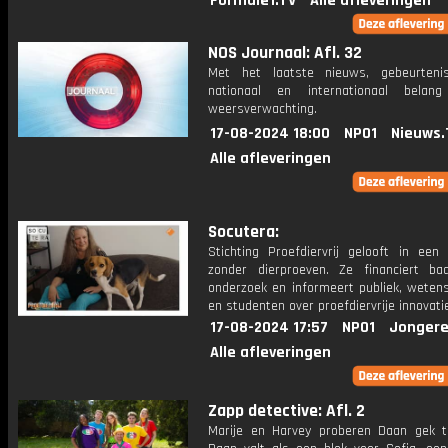
Formule1.TV
Alle afleveringen
NOS Journaal: Afl. 32
Met het laatste nieuws, gebeurteni
nationaal en internationaal bela
weersverwachting.
17-08-2024 18:00
NPO1
Nieuws.
Alle afleveringen
Socutera:
Stichting Proefdiervrij gelooft in een
zonder dierproeven. Ze financiert ba
onderzoek en informeert publiek, weten
en studenten over proefdiervrije innovati
17-08-2024 17:57
NPO1
Jongere
Alle afleveringen
Zapp detective: Afl. 2
Marije en Harvey proberen Daan gek 