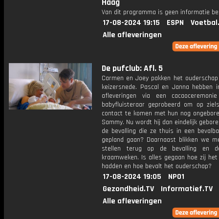
Haag
Van dit programma is geen informatie be
17-08-2024 19:15
ESPN
Voetbal
Alle afleveringen
De pufclub: Afl. 5
Carmen en Joey pakken het ouderschap
keizersnede. Pascal en Janna hebben i
afleveringen via een cacaoceremoni
babyfluisteraar geprobeerd om op ziels
contact te komen met hun nog ongebore
Sammy. Nu wordt hij dan eindelijk gebore
de bevalling die ze thuis in een bevalb
gepland gaan? Daarnaast blikken we m
stellen terug op de bevalling en d
kraamweken. Is alles gegaan hoe zij het
hadden en hoe bevalt het ouderschap?
17-08-2024 19:05
NPO1
Gezondheid.TV
Informatief.TV
Alle afleveringen