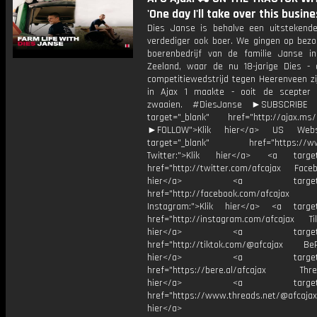
'One day I'll take over this busine
Dies Janse is behalve een uitstekende
verdediger ook boer. We gingen op bezoe
boerenbedrijf van de familie Janse i
Zeeland, waar de nu 18-jarige Dies - 
competitiewedstrijd tegen Heerenveen zi
in Ajax 1 maakte - ooit de scepter
zwaaien. #DiesJanse ►SUBSCRIBE
target="_blank" href="http://ajax.ms/
►FOLLOW">Klik hier</a> US Webs
target="_blank" href="https://www
Twitter:">Klik hier</a> <a target=
href="http://twitter.com/afcajax Facebo
hier</a> <a target="_
href="http://facebook.com/afcajax
Instagram:">Klik hier</a> <a target
href="http://instagram.com/afcajax TikT
hier</a> <a target="_
href="http://tiktok.com/@afcajax BeRe
hier</a> <a target="_
href="https://bere.al/afcajax Threa
hier</a> <a target="_
href="https://www.threads.net/@afcajax
hier</a>