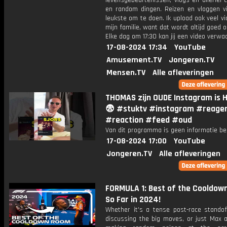
levensgebeurtenissen, vlogs en allerlei 
en random dingen. Reizen en vloggen vi
leukste om te doen. Ik upload ook veel v
mijn familie, want dat wordt altijd goed 
Elke dag om 17:30 kan jij een video verwa
17-08-2024 17:34
YouTube
Amusement.TV
Jongeren.TV
Mensen.TV
Alle afleveringen
THOMAS zijn OUDE Instagram is 
😨 #stuktv #instagram #reage
#reaction #feed #oud
Van dit programma is geen informatie be
17-08-2024 17:00
YouTube
Jongeren.TV
Alle afleveringen
FORMULA 1: Best of the Cooldow
So Far in 2024!
Whether it's a tense post-race standoff
discussing the big moves, or just Max 