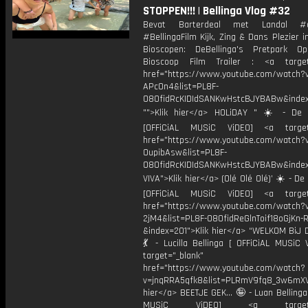
STOPPEN!!! | Bellinga Vlog #32
Bevat Barterdeal met Landal #
#BellingaFilm Kijk, Zing & Dans Plezier 
Bioscopen: DeBellinga's Pretpark O
Bioscoop Film Trailer : <a target=
href="https://www.youtube.com/watch?
APcOn4&list=PL8F-
O8OfidRcKIDIdSANKwHstcBJYBABw&in
"">Klik hier</a> HOLiDAY " ☀️ - De B
[OFFiCiAL MUSiC ViDEO] <a target=
href="https://www.youtube.com/watch?
OupibAsw&list=PL8F-
O8OfidRcKIDIdSANKwHstcBJYBABw&inde
VIVA">Klik hier</a> (Olé Olé Olé)’ ☀️ - De 
[OFFiCiAL MUSiC ViDEO] <a target=
href="https://www.youtube.com/watch?v
2jM4&list=PL8F-O8OfidReGlnToif18oGjKn-
&index=201">Klik hier</a> “WELKOM BiJ
💃 - Lucilla Bellinga [ OFFiCiAL MUSiC 
target="_blank"
href="https://www.youtube.com/watch?
v=jnqRRA5qfk8&list=PLRmV9fq8_3w6mX
hier</a> BEETJE GEK... 🤪 - Luan Bellinga
MUSiC ViDEO] <a target="_