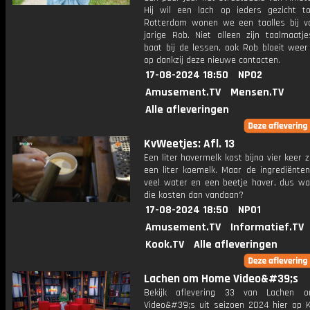
Hij wil een lach op ieders gezicht to
Rotterdam wonen we een taalles bij v
jarige Rob. Niet alleen zijn taalmaatj
baat bij de lessen, ook Rob bloeit weer
op dankzij deze nieuwe contacten.
17-08-2024 18:50
NPO2
Amusement.TV
Mensen.TV
Alle afleveringen
KvWeetjes: Afl. 13
Een liter havermelk kost bijna vier keer z
een liter koemelk. Maar de ingrediënten
veel water en een beetje haver, dus w
die kosten dan vandaan?
17-08-2024 18:50
NPO1
Amusement.TV
Informatief.TV
Kook.TV
Alle afleveringen
Lachen om Home Video&#39;s
Bekijk aflevering 33 van Lachen
Video&#39;s uit seizoen 2024 hier op K