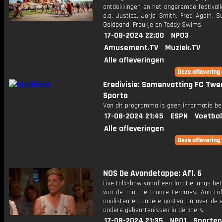
ontdekkingen en het ongeremde festivall
o.a. Justice, Jorja Smith, Fred Again, 
Goldband, Froukje en Teddy Swims.
17-08-2024 22:00
NPO3
Amusement.TV
Muziek.TV
Alle afleveringen
Eredivisie: Samenvatting FC Twe
Sparta
Van dit programma is geen informatie be
17-08-2024 21:45
ESPN
Voetbal
Alle afleveringen
NOS De Avondetappe: Afl. 6
Live talkshow vanaf een locatie langs he
van de Tour de France Femmes. Aan taf
analisten en andere gasten na over de 
andere gebeurtenissen in de koers.
17-08-2024 21:35
NPO1
Sporten