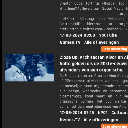
Creator Code! Fortnite: vThorben (ad) 
vthorben@4alllevels.com Social Media: I
<a target="_bl
href="https://instagram.com/vthorben
Twitter:">Klik hier</a> <a target=
href="https://twitter.com/vThorben">Klik
17-08-2024 08:00
YouTube
Gamen.TV
Alle afleveringen
Close Up: Architecten Alvar en A
Aalto gelden als dé 20ste-eeuws
uitvinders van een organische,
De Finse architecten Alvar en Aino Aalto 
dé 20e-eeuwse uitvinders van een organ
de menselijke maat afgestemde architec
hun design, waaronder de beroemde 
bloemenvaas, komt voort uit hun li
organische vormen. Het duo werkte 
samen tot de vroegtijdige dood van Aino 
17-08-2024 07:15
NPO1
Cultuur
Kennis.TV
Alle afleveringen