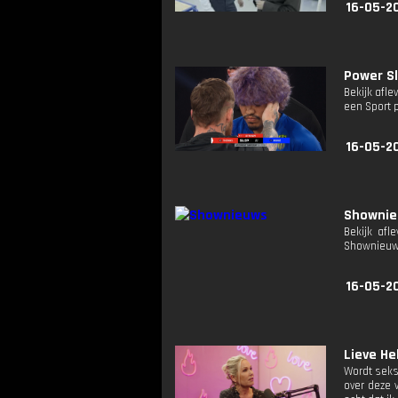
16-05-2
Power S
Bekijk afle
een Sport 
16-05-2
Showni
Bekijk afl
Shownieuw
16-05-2
Lieve He
Wordt seks 
over deze 