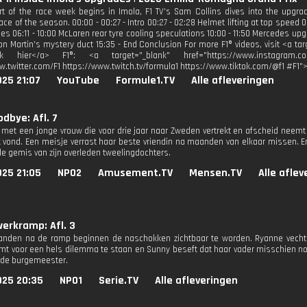
rt of the race week begins in Imola, F1 TV's Sam Collins dives into the upgra
ce of the season. 00:00 - 00:27 - Intro 00:27 - 02:28 Helmet lifting at top speed 0
es 06:11 - 10:00 McLaren rear tyre cooling speculations 10:00 - 11:50 Mercedes upg
ton Martin's mystery duct 15:35 - End Conclusion For more F1® videos, visit <a t
lik hier</a> F1®: <a target="_blank" href="https://www.instagram.co
w.twitter.com/F1 https://www.twitch.tv/formula1 https://www.tiktok.com/@f1 #F1"
25 21:07
YouTube
Formule1.TV
Alle afleveringen
odbye: Afl. 7
t met een jonge vrouw die voor drie jaar naar Zweden vertrekt en afscheid neemt 
ek vond. Een meisje verrast haar beste vriendin na maanden van elkaar missen. E
de gemis van zijn overleden tweelingdochters.
025 21:05
NPO2
Amusement.TV
Mensen.TV
Alle afle
erkramp: Afl. 3
nden na de ramp beginnen de naschokken zichtbaar te worden. Ryanne vecht 
mt voor een hels dilemma te staan en Sunny beseft dat haar vader misschien n
 de burgemeester.
025 20:35
NPO1
Serie.TV
Alle afleveringen