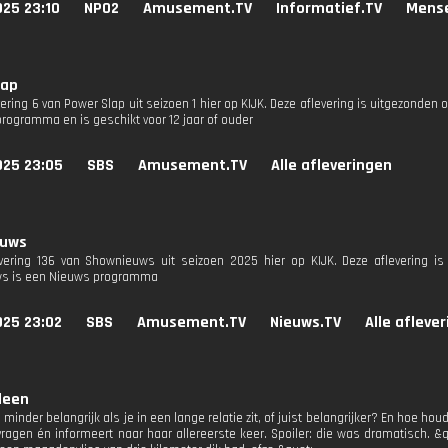
025 23:10
NPO2
Amusement.TV
Informatief.TV
Mens
lap
vering 6 van Power Slap uit seizoen 1 hier op KIJK. Deze aflevering is uitgezonden 
programma en is geschikt voor 12 jaar of ouder
025 23:05
SBS
Amusement.TV
Alle afleveringen
euws
evering 136 van Shownieuws uit seizoen 2025 hier op KIJK. Deze aflevering is
s is een Nieuws programma
025 23:02
SBS
Amusement.TV
Nieuws.TV
Alle afleve
leen
minder belangrijk als je in een lange relatie zit, of juist belangrijker? En hoe ho
vragen én informeert naar haar allereerste keer. Spoiler: die was dramatisch. &