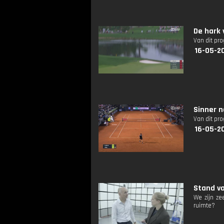
De hark
Van dit pr
16-05-2
Sinner n
Van dit pr
16-05-2
Stand va
We zijn ze
ruimte?