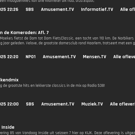
 een maagdenvlies van drie kilometer dik had, ofzo.&quot;
025 22:26
SBS
Amusement.TV
Informatief.TV
Alle a
n de Kameraden: Afl. 7
 Moekes fietst de Dam tot Dam FietsClassic, een tocht van 110 km. De Norbikers
ig jaar geleden. Velove, de grootste damesclub rond Haarlem, trotseert met een g
025 22:20
NPO1
Amusement.TV
Mensen.TV
Alle aflev
kendmix
g de grootste hits en lekkerste classics in de mix op Radio 538!
025 22:00
SBS
Amusement.TV
Muziek.TV
Alle afleve
 Inside
evering 85 van Vandaag Inside uit seizoen 7 hier op KIJK. Deze aflevering is uitg