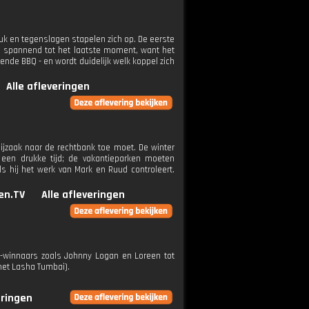
uk en tegenslagen stapelen zich op. De eerste
 is spannend tot het laatste moment, want het
nde BBQ - en wordt duidelijk welk koppel zich
Alle afleveringen
ijzaak naar de rechtbank toe moet. De winter
d een drukke tijd; de vakantieparken moeten
s hij het werk van Mark en Ruud controleert.
en.TV
Alle afleveringen
ud-winnaars zoals Johnny Logan en Loreen tot
met Lasha Tumbai).
eringen