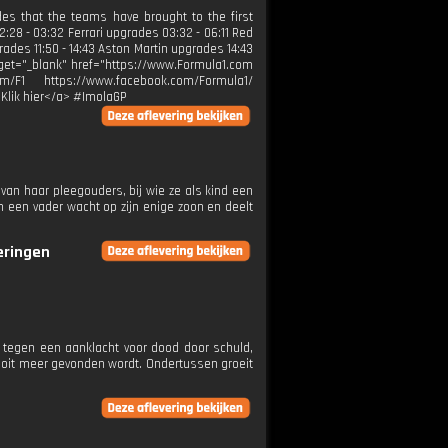
des that the teams have brought to the first
2:28 - 03:32 Ferrari upgrades 03:32 - 06:11 Red
rades 11:50 - 14:43 Aston Martin upgrades 14:43
arget="_blank" href="https://www.Formula1.com
m/F1 https://www.facebook.com/Formula1/
>Klik hier</a> #ImolaGP
van haar pleegouders, bij wie ze als kind een
n een vader wacht op zijn enige zoon en deelt
veringen
tegen een aanklacht voor dood door schuld,
ooit meer gevonden wordt. Ondertussen groeit