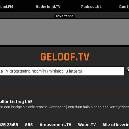
land.FM
Nederland.TV
Podcast.NL
Cont
GELOOF.TV
ollar Listing UAE
n een lastige situatie terecht, wanneer hij een duur huis binnen een kort tijdsbe
025 23:56
SBS
Amusement.TV
Woon.TV
Alle aflever