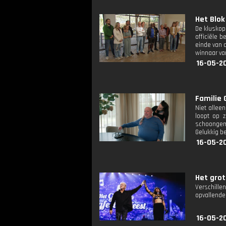
Het Blok
De kluskop
officiële 
einde van 
winnaar v
16-05-2
Familie 
Niet allee
loopt op z
schoongema
Gelukkig be
16-05-2
Het grot
Verschille
opvallende
16-05-2