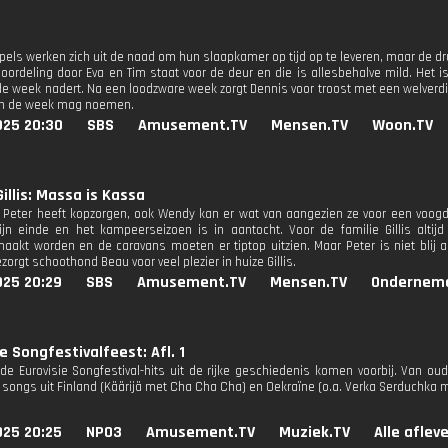
pels werken zich uit de naad om hun slaapkamer op tijd op te leveren, maar de dr
beoordeling door Eva en Tim staat voor de deur en die is allesbehalve mild. Het
de week nadert. Na een loodzware week zorgt Dennis voor troost met een welverdie
an de week mag noemen.
025 20:30
SBS
Amusement.TV
Mensen.TV
Woon.TV
Gillis: Massa is Kassa
n Peter heeft kopzorgen, ook Wendy kan er wat van aangezien ze voor een voogd
ijn einde en het kampeerseizoen is in aantocht. Voor de familie Gillis altij
akt worden en de caravans moeten er tiptop uitzien. Maar Peter is niet blij al
zorgt schoothond Beau voor veel plezier in huize Gillis.
025 20:29
SBS
Amusement.TV
Mensen.TV
Ondernem
e Songfestivalfeest: Afl. 1
nde Eurovisie Songfestival-hits uit de rijke geschiedenis komen voorbij. Van o
 songs uit Finland (Käärijä met Cha Cha Cha) en Oekraïne (o.a. Verka Serduchka 
025 20:25
NPO3
Amusement.TV
Muziek.TV
Alle aflev