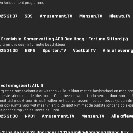
 een Amusement programma
25 21:37
SBS
Amusement.TV
Mensen.TV
Nieuws.TV
Eredivisie: Samenvatting ADO Den Haag - Fortuna Sittard (v)
ogramma is geen informatie beschikbaar
025 21:30
ESPN
Sporten.TV
Voetbal.TV
Alle afleverin
 vol emigreert: Afl. 9
rg zit de zomervakantie er weer op. Julia is klaar met de basisschool en mag na
r beste vriendin in de klas komt. Ondertussen wordt Linda verrast door Ivan en M
ooit tijd maakt voor zichzelf, willen ze haar verrassen met een bezoekje aan de k
or ook ruimte voor wat meer vrije tijd. Zo gaat Pim met de oudste jongens op ex
e naar de top van de Monte del Coto.
025 21:30
NPO1
Amusement.TV
Mensen.TV
Alle aflev
1: Inside Imola's Upgrades | 2025 Emilia-Romagna Grand Prix