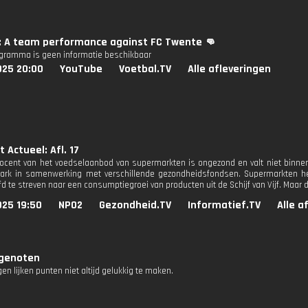
x: A team performance against FC Twente 👊
ogramma is geen informatie beschikbaar
025 20:00
YouTube
Voetbal.TV
Alle afleveringen
 Actueel: Afl. 17
rocent van het voedselaanbod van supermarkten is ongezond en valt niet binnen de
ark in samenwerking met verschillende gezondheidsfondsen. Supermarkten he
d te streven naar een consumptiegroei van producten uit de Schijf van Vijf. Maar d
025 19:50
NPO2
Gezondheid.TV
Informatief.TV
Alle a
genoten
gen lijken punten niet altijd gelukkig te maken.