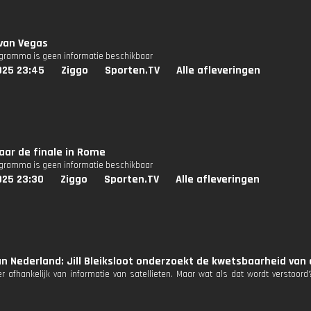
 van Vegas
ogramma is geen informatie beschikbaar
025 23:45
Ziggo
Sporten.TV
Alle afleveringen
aar de finale in Rome
ogramma is geen informatie beschikbaar
025 23:30
Ziggo
Sporten.TV
Alle afleveringen
n Nederland: Jill Bleiksloot onderzoekt de kwetsbaarheid van
er afhankelijk van informatie van satellieten. Maar wat als dat wordt verstoo