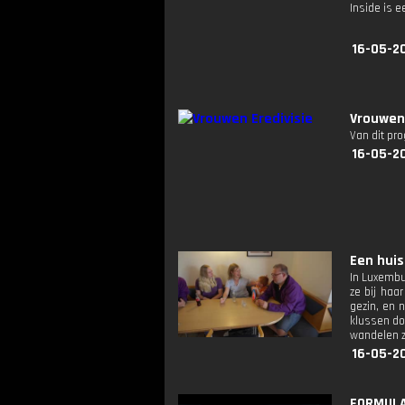
Inside is
16-05-20
Vrouwen 
Van dit pr
16-05-2
Een huis
In Luxembu
ze bij haa
gezin, en n
klussen do
wandelen z
16-05-2
FORMULA 