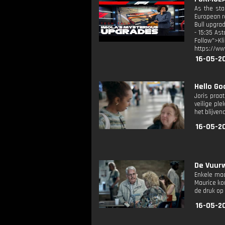
As the sta
European ra
Bull upgrad
- 15:35 As
Follow">K
https://ww
16-05-20
Hello Go
Joris praa
veilige pl
het blijven
16-05-2
De Vuurw
Enkele maa
Maurice ko
de druk op
16-05-2