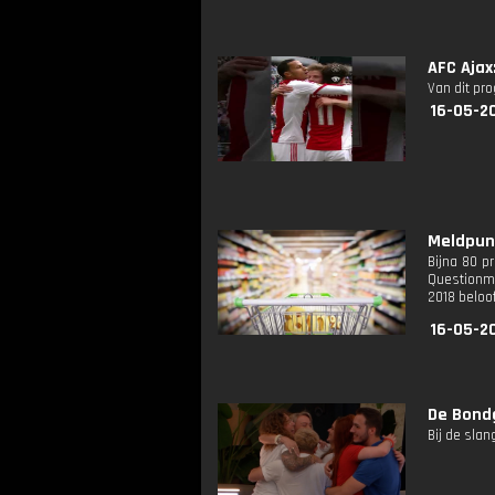
AFC Aja
Van dit pr
16-05-2
Meldpunt
Bijna 80 p
Questionm
2018 beloof
16-05-2
De Bond
Bij de slan