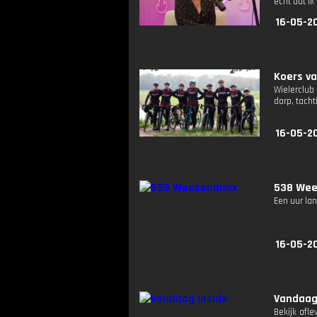
echt dat ik
16-05-2
Koers va
Wielerclub
dorp, tacht
16-05-2
538 Wee
Een uur lan
16-05-2
Vandaag
Bekijk afl