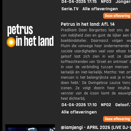
04-04-2026 17:15
NPO3
Jonger
Serie.TV
Alle afleveringen
Petrus in het land: Afl. 14
Predikant Daan Bargerbos laat ons de 
van nabijheid zien en gunt de kijker een bl
boekbindatelier. Daarnaast volgen 
Pluim die vanwege haar ondernemende 
sociale vaardigheden veel voor elkaar kr
geloof laat zich zien in wat ze doe
koffieochtenden van 'Groet en ontmoet' ze
in voor de verbinding tussen mensen i
kerkelijk én niet-kerkelijk. Martha: 'Het o
mensen is het belangrijkste wat je in he
doen hebt.' De Dwingelose Louise Vons 
iconen. Ze volgt daarin haar intuïtie
venster van de icoon komt de eeuwig
heel dichterbij.
04-04-2026 17:10
NPO2
Geloof.
Alle afleveringen
@iamjengi - APRIL 2026 (LIVE DJ-s