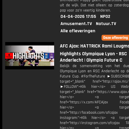
ontmoeten. Poppy geeft Bijbelstudie aa
uit de wijk. Dat niet alleen: op zaterda
pap voor zo'n veertig kinderen.
04-04-2026 17:55
NPO2
Amusement.TV
Natuur.TV
Alle afleveringen
AFC Ajax: HATTRICK Rami Lougman
Highlights Olympique Lyon - RSC
Anderlecht | Olympia Future C
Bekijk de samenvatting van het due
Olympique Lyon en RSC Anderlecht op d
Future Cup. #ForTheFuture ►SUBSCRI
target="_blank" href="http://ajax.ms/
►FOLLOW">Klik hier</a> US Webs
target="_blank" href="https://www.ajax.n
hier</a> <a target="_
href="https://x.com/AFCAjax Facebo
hier</a> <a target="_
href="http://facebook.com/afcajax
Instagram:">Klik hier</a> <a target
href="http://instagram.com/afcajax TikT
hier</a> <a target="_