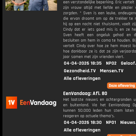
een verstandelijke beperking. Eric vertelt 
zijn vrouw altijd met liefde en plezier
zorgden. * Sven is een leuke, ondeugen
die ervan droomt om op de trekker te ri
hij op een nacht niet thuiskomt, voelt z
Cindy dat er iets goed mis is en ze hee
Sven heeft een ongeluk gehad en d
besluiten om hem in coma te houden. Bij
vertelt Cindy over hoe ze hem moest lo
hoe dankbaar ze is dat ze zijn verjaard
jaar samen met zijn vrienden viert.
04-04-2026 18:35
NPO2
Geloof
Gezondheid.TV
Mensen.TV
Alle afleveringen
EenVandaag: Afl. 80
Het laatste nieuws en achtergronden ui
en buitenland. Via het EenVandaag Op
kunnen 50.000 leden hun stem laten
reageren op actuele thema's.
04-04-2026 18:30
NPO1
Nieuws
Alle afleveringen