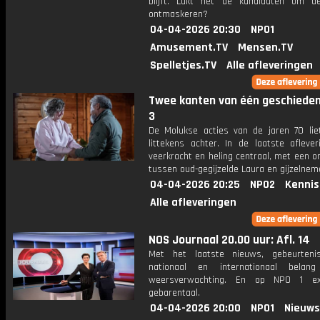
blijft. Lukt het de kandidaten om 
ontmaskeren?
04-04-2026 20:30
NPO1
Amusement.TV
Mensen.TV
Spelletjes.TV
Alle afleveringen
Twee kanten van één geschiedeni
3
De Molukse acties van de jaren 70 lie
littekens achter. In de laatste aflever
veerkracht en heling centraal, met een 
tussen oud-gegijzelde Laura en gijzelnem
04-04-2026 20:25
NPO2
Kennis
Alle afleveringen
NOS Journaal 20.00 uur: Afl. 14
Met het laatste nieuws, gebeurteni
nationaal en internationaal bela
weersverwachting. En op NPO 1 e
gebarentaal.
04-04-2026 20:00
NPO1
Nieuws