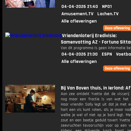
04-04-2026 21:40
NPO1
Amusement.TV
Lachen.TV
Alle afleveringen
Vriendenloterij Eredivisie:
Samenvatting AZ - Fortuna Sitta
Van dit programma is geen informatie be
04-04-2026 21:30
ESPN
Voetba
Alle afleveringen
Bij Van Boven thuis, in Ierland: Afl
Aan zee ontdekt Yvette dat de visserij 
nog maar een fractie is van wat het 
Haar vriendin Sally legt uit dat je met 
hart een vis kunt roken, als je maar na
welke je wel of niet op je bord legt. M
zout en een beetje geduld tovert Yvette
zeevruchten tevoorschijn voor op een vu
tijdens een drijvende lunch hoort 