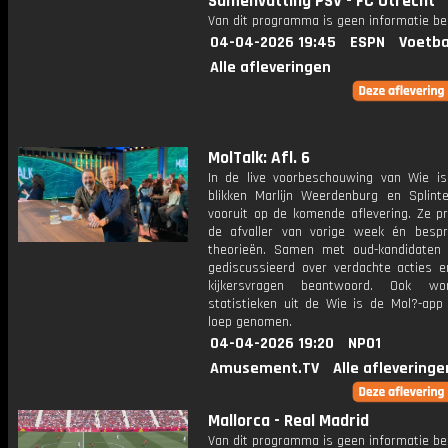
Samenvatting PSV - FC Utrecht
Van dit programma is geen informatie be
04-04-2026 19:45
ESPN
Voetba
Alle afleveringen
MolTalk: Afl. 6
In de live voorbeschouwing van Wie i
blikken Marlijn Weerdenburg en Splint
vooruit op de komende aflevering. Ze p
de afvaller van vorige week én bespr
theorieën. Samen met oud-kandidaten
gediscussieerd over verdachte acties 
kijkersvragen beantwoord. Ook w
statistieken uit de Wie is de Mol?-app
loep genomen.
04-04-2026 19:20
NPO1
Amusement.TV
Alle afleveringe
Mallorca - Real Madrid
Van dit programma is geen informatie be