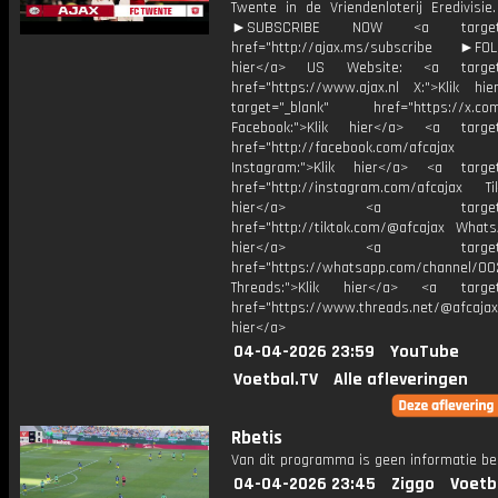
Twente in de Vriendenloterij Eredivisie
►SUBSCRIBE NOW <a target="
href="http://ajax.ms/subscribe ►FOL
hier</a> US Website: <a target=
href="https://www.ajax.nl X:">Klik hi
target="_blank" href="https://x.co
Facebook:">Klik hier</a> <a target
href="http://facebook.com/afcajax
Instagram:">Klik hier</a> <a target
href="http://instagram.com/afcajax TikT
hier</a> <a target="_
href="http://tiktok.com/@afcajax WhatsA
hier</a> <a target="_
href="https://whatsapp.com/channel/
Threads:">Klik hier</a> <a target=
href="https://www.threads.net/@afcajax
hier</a>
04-04-2026 23:59
YouTube
Voetbal.TV
Alle afleveringen
Rbetis
Van dit programma is geen informatie be
04-04-2026 23:45
Ziggo
Voetb