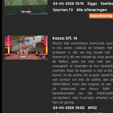
04-04-2026 19:15
Ziggo
Voetba
Sporten.TV
Alle afleveringen
Kassa: Afl. 14
Plastic laat onzichtbare chemische spor
in ons water, voedsel en lichaam. Het
probleem is dat we nog zoveel niet 
hoeverre is dit van invloed op onze gezo
de Belbus gaan we mee met een 
tevergeefs al maanden op hun keukenbl
wachten. Maar de eigenaar is niet zo bli
komst. En de politie: als je geen spoed 
wel contact wil met de politie, dan b
0900-8844, maar dan moeten ze wel 
Uit onderzoek van Kassa blijkt
bereikbaarheid van het 0900-polit
verslechtert, met frustratie, afhakers 
tips tot gevolg.
04-04-2026 19:00
NPO2