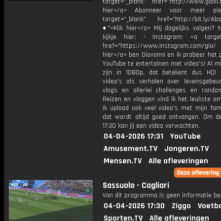
target="_blank" href="http://www.gioxl.
hier</a> Abonneer voor meer ple
target="_blank" href="http://bit.ly/Ab
♦">Klik hier</a> Mij dagelijks volgen?
kijkje hier: - Instagram: <a target
href="https://www.instagram.com/gio/
hier</a> ben Giovanni en ik probeer het 
YouTube te entertainen met video's! Al mi
zijn in 1080p, dat betekent dus HD! 
video's als verhalen over levensgebeur
vlogs en allerlei challenges en rando
Reizen en vloggen vind ik het leukste o
Ik upload ook veel video's met mijn fam
dat wordt altijd goed ontvangen. Om 
17:30 kan jij een video verwachten.
04-04-2026 17:31
YouTube
Amusement.TV
Jongeren.TV
Mensen.TV
Alle afleveringen
Sassuolo - Cagliari
Van dit programma is geen informatie be
04-04-2026 17:30
Ziggo
Voetba
Sporten.TV
Alle afleveringen