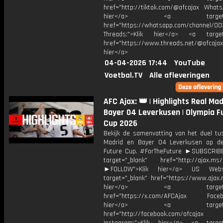
href="http://tiktok.com/@afcajax WhatsA
hier</a> <a target="_
href="https://whatsapp.com/channel/
Threads:">Klik hier</a> <a target=
href="https://www.threads.net/@afcajax
hier</a>
04-04-2026 17:44
YouTube
Voetbal.TV
Alle afleveringen
AFC Ajax: 👑 | Highlights Real Mad
Bayer 04 Leverkusen | Olympia F
Cup 2026
Bekijk de samenvatting van het duel tu
Madrid en Bayer 04 Leverkusen op d
Future Cup. #ForTheFuture ►SUBSCRI
target="_blank" href="http://ajax.ms/
►FOLLOW">Klik hier</a> US Webs
target="_blank" href="https://www.ajax.n
hier</a> <a target="_
href="https://x.com/AFCAjax Facebo
hier</a> <a target="_
href="http://facebook.com/afcajax