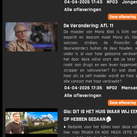
04-04-2026 17:40
NPO3
Jonge
Alle afleveringen
De Verandering: Afl. 11
De moeder van Mona Biek is licht vers
beperkt en daarom moet Mona als kle
wassen, strijken, de financiën
deurwaarders buiten de deur houden, 
vader is al voor haar geboorte verdwe
het door deze valse start dat ze later 
raakt aan drugs en een leven tegemoet
stripper en sekswerker? En wat doe
haar als ze zelf moeder wordt en haar z
alle contact met haar verbreekt?
04-04-2026 17:35
NPO2
Mense
Alle afleveringen
Gio: DIT IS HET HUIS WAAR WIJ EE
OP HEBBEN GEDAAN🏠
♦ Bedankt voor het kijken naar deze vid
hier mijn TRUIEN EN NOG MEER VETTE D