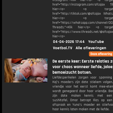
Instagram:">Klik hier</a> <a target
href="http://instagram.com/afcajax TikT
hier</a> <a target="_
href="http://tiktok.com/@afcajax WhatsA
hier</a> <a target="_
href="https://whatsapp.com/channel/
Threads:">Klik hier</a> <a target=
href="https://www.threads.net/@afcajax
hier</a>
04-04-2026 17:44
YouTube
Voetbal.TV
Alle afleveringen
De eerste keer: Eerste relaties 
voor chaos wanneer liefde, jaloe
bemoeizucht botsen.
Liefdesperikelen zorgen voor spannin
Kaj's moeders zijn date stiekem volgen,
vriendje voor het eerst komt mee-ete
wordt genegeerd door haar vriendje. Be
zijn date maken kennis met een
sushitafel, Omar betrapt Ilias op ee
afspraak en Yuna's moeder en stiefvad
haar kennis laten maken met de liefde.