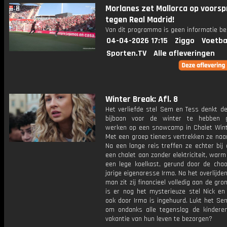
Morlanes zet Mallorca op voors
tegen Real Madrid!
Van dit programma is geen informatie be
04-04-2026 17:15
Ziggo
Voetba
Sporten.TV
Alle afleveringen
Winter Break: Afl. 8
Het verliefde stel Sem en Tess denkt de
bijbaan voor de winter te hebben g
werken op een snowcamp in Chalet Wint
Met een groep tieners vertrekken ze naar
Na een lange reis treffen ze echter bij
een chalet aan zonder elektriciteit, war
een lege koelkast, gerund door de chaot
jarige eigenaresse Irma. Na het overlijde
man zit zij financieel volledig aan de gro
is er nog het mysterieuze stel Nick en 
ook door Irma is ingehuurd. Lukt het Se
om ondanks alle tegenslag de kindere
vakantie van hun leven te bezorgen?