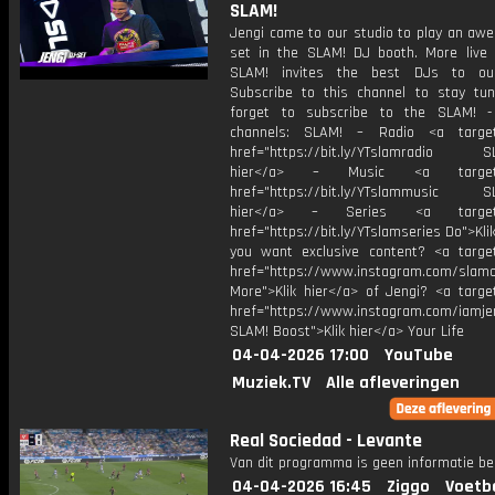
SLAM!
Jengi came to our studio to play an awe
set in the SLAM! DJ booth. More live
SLAM! invites the best DJs to our
Subscribe to this channel to stay tun
forget to subscribe to the SLAM! -
channels: SLAM! – Radio <a target=
href="https://bit.ly/YTslamradio SL
hier</a> – Music <a target="
href="https://bit.ly/YTslammusic SL
hier</a> – Series <a target="
href="https://bit.ly/YTslamseries Do">Kli
you want exclusive content? <a target
href="https://www.instagram.com/slamof
More">Klik hier</a> of Jengi? <a target
href="https://www.instagram.com/iamje
SLAM! Boost">Klik hier</a> Your Life
04-04-2026 17:00
YouTube
Muziek.TV
Alle afleveringen
Real Sociedad - Levante
Van dit programma is geen informatie be
04-04-2026 16:45
Ziggo
Voetb