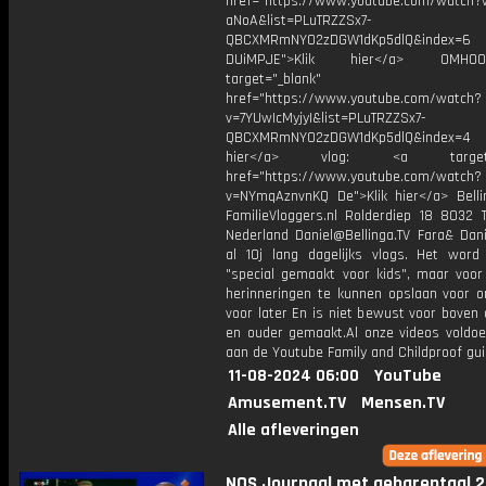
href="https://www.youtube.com/watch?v
aNoA&list=PLuTRZZSx7-
QBCXMRmNYO2zDGW1dKp5dlQ&index=6
DUiMPJE">Klik hier</a> OMH
target="_blank"
href="https://www.youtube.com/watch?
v=7YUwIcMyjyI&list=PLuTRZZSx7-
QBCXMRmNYO2zDGW1dKp5dlQ&index=4 
hier</a> vlog: <a target="
href="https://www.youtube.com/watch?
v=NYmqAznvnKQ De">Klik hier</a> Belli
FamilieVloggers.nl Rolderdiep 18 8032 
Nederland Daniel@Bellinga.TV Fara& Dan
al 10j lang dagelijks vlogs. Het word
"special gemaakt voor kids", maar voor 
herinneringen te kunnen opslaan voor o
voor later En is niet bewust voor boven 
en ouder gemaakt.Al onze videos voldoen
aan de Youtube Family and Childproof gui
11-08-2024 06:00
YouTube
Amusement.TV
Mensen.TV
Alle afleveringen
NOS Journaal met gebarentaal 2