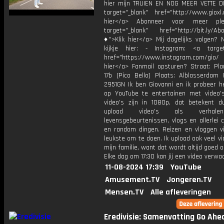
hier mijn TRUIEN EN NOG MEER VETTE D
target="_blank" href="http://www.gioxl.
hier</a> Abonneer voor meer ple
target="_blank" href="http://bit.ly/Ab
♦">Klik hier</a> Mij dagelijks volgen?
kijkje hier: - Instagram: <a target
href="https://www.instagram.com/gio
hier</a> Fanmail opsturen? Straat: Pl
17b (Pico Bello) Plaats: Alblasserdam 
2951GN Ik ben Giovanni en ik probeer he
op YouTube te entertainen met video's
video's zijn in 1080p, dat betekent d
upload video's als verhale
levensgebeurtenissen, vlogs en allerlei 
en random dingen. Reizen en vloggen vi
leukste om te doen. Ik upload ook veel v
mijn familie, want dat wordt altijd goed 
Elke dag om 17:30 kan jij een video verwa
11-08-2024 17:39
YouTube
Amusement.TV
Jongeren.TV
Mensen.TV
Alle afleveringen
Eredivisie: Samenvatting Go Ahe