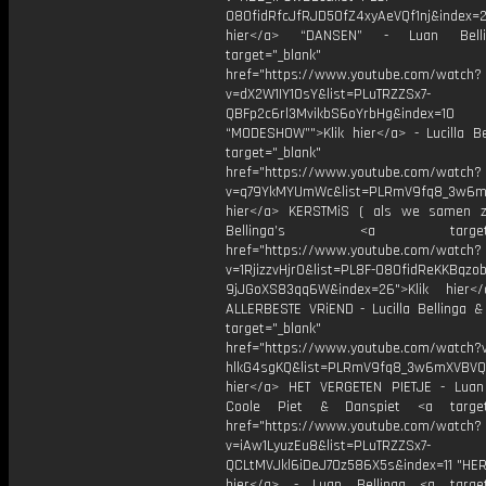
O8OfidRfcJfRJD5OfZ4xyAeVQf1nj&index=2
hier</a> “DANSEN” - Luan Bell
target="_blank"
href="https://www.youtube.com/watch?
v=dX2W1IY1OsY&list=PLuTRZZSx7-
QBFp2c6rl3MvikbS6oYrbHg&index=10
“MODESHOW”">Klik hier</a> - Lucilla Be
target="_blank"
href="https://www.youtube.com/watch?
v=q79YkMYUmWc&list=PLRmV9fq8_3w6m
hier</a> KERSTMiS ( als we samen z
Bellinga’s <a target="_
href="https://www.youtube.com/watch?
v=1RjizzvHjr0&list=PL8F-O8OfidReKKBqzob
9jJGoXS83qq6W&index=26">Klik hier<
ALLERBESTE VRiEND - Lucilla Bellinga 
target="_blank"
href="https://www.youtube.com/watch?
hlkG4sgKQ&list=PLRmV9fq8_3w6mXVBVQ
hier</a> HET VERGETEN PIETJE - Luan 
Coole Piet & Danspiet <a target=
href="https://www.youtube.com/watch?
v=iAw1LyuzEu8&list=PLuTRZZSx7-
QCLtMVJkl6iDeJ7Oz586X5s&index=11 "HERR
hier</a> - Luan Bellinga <a target