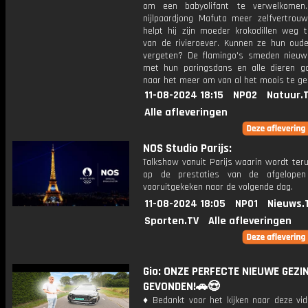
om een babyolifant te verwelkomen
nijlpaardjong Mafuta meer zelfvertrouw
helpt hij zijn moeder krokodillen weg 
van de rivieroever. Kunnen ze hun oude 
vergeten? De flamingo's smeden nieu
met hun paringsdans en alle dieren g
naar het meer om van al het moois te ge
11-08-2024 18:15
NPO2
Natuur.
Alle afleveringen
NOS Studio Parijs:
Talkshow vanuit Parijs waarin wordt ter
op de prestaties van de afgelope
vooruitgekeken naar de volgende dag.
11-08-2024 18:05
NPO1
Nieuws.
Sporten.TV
Alle afleveringen
Gio: ONZE PERFECTE NIEUWE GEZ
GEVONDEN!🚗😍
♦ Bedankt voor het kijken naar deze vid