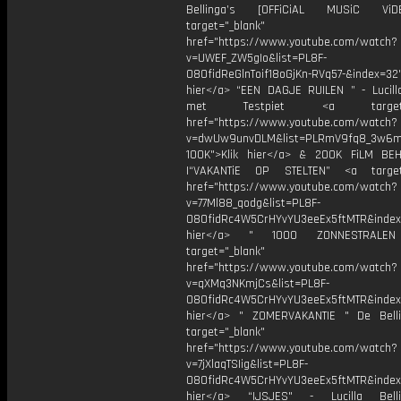
Bellinga’s [OFFiCiAL MUSiC Vi
target="_blank"
href="https://www.youtube.com/watch?
v=UWEF_ZW5gIo&list=PL8F-
O8OfidReGlnToif18oGjKn-RVq57-&index=32"
hier</a> “EEN DAGJE RUILEN ” - Lucilla
met Testpiet <a target="_
href="https://www.youtube.com/watch?
v=dwUw9unvDLM&list=PLRmV9fq8_3w6
100K">Klik hier</a> & 200K FiLM BE
|“VAKANTiE OP STELTEN” <a target=
href="https://www.youtube.com/watch?
v=77Ml88_qodg&list=PL8F-
O8OfidRc4W5CrHYvYU3eeEx5ftMTR&index=
hier</a> " 1000 ZONNESTRAL
target="_blank"
href="https://www.youtube.com/watch?
v=qXMq3NKmjCs&list=PL8F-
O8OfidRc4W5CrHYvYU3eeEx5ftMTR&index=
hier</a> " ZOMERVAKANTIE " De Bell
target="_blank"
href="https://www.youtube.com/watch?
v=7jXlaqTSIig&list=PL8F-
O8OfidRc4W5CrHYvYU3eeEx5ftMTR&index=
hier</a> “IJSJES" - Lucilla Bel