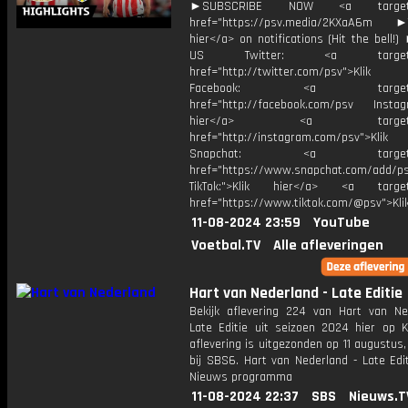
►SUBSCRIBE NOW <a target="
href="https://psv.media/2KXaA6m ►T
hier</a> on notifications (Hit the bell
US Twitter: <a target="_
href="http://twitter.com/psv">Klik
Facebook: <a target="_
href="http://facebook.com/psv Instagr
hier</a> <a target="_
href="http://instagram.com/psv">Klik
Snapchat: <a target="_
href="https://www.snapchat.com/add/p
TikTok:">Klik hier</a> <a target=
href="https://www.tiktok.com/@psv">Klik
11-08-2024 23:59
YouTube
Voetbal.TV
Alle afleveringen
Hart van Nederland - Late Editie
Bekijk aflevering 224 van Hart van Ne
Late Editie uit seizoen 2024 hier op K
aflevering is uitgezonden op 11 augustus,
bij SBS6. Hart van Nederland - Late Edi
Nieuws programma
11-08-2024 22:37
SBS
Nieuws.T