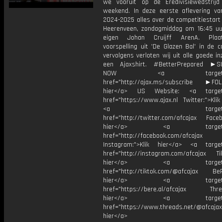
we vooruit op de Eredivisiewedstrij
weekend. In deze eerste aflevering va
2024-2025 alles over de competitiestart
Heerenveen, zondagmiddag om 16:45 uu
eigen Johan Cruijff ArenA. Pla
voorspelling uit 'De Glazen Bal' in de 
vervolgens verloten wij uit alle goede i
een Ajaxshirt. #BetterPrepared ►S
NOW <a target="_b
href="http://ajax.ms/subscribe ►FOL
hier</a> US Website: <a target=
href="https://www.ajax.nl Twitter:">Kli
<a target="_bl
href="http://twitter.com/afcajax Facebo
hier</a> <a target="_
href="http://facebook.com/afcajax
Instagram:">Klik hier</a> <a target
href="http://instagram.com/afcajax TikT
hier</a> <a target="_
href="http://tiktok.com/@afcajax BeRe
hier</a> <a target="_
href="https://bere.al/afcajax Threa
hier</a> <a target="_
href="https://www.threads.net/@afcajax
hier</a>