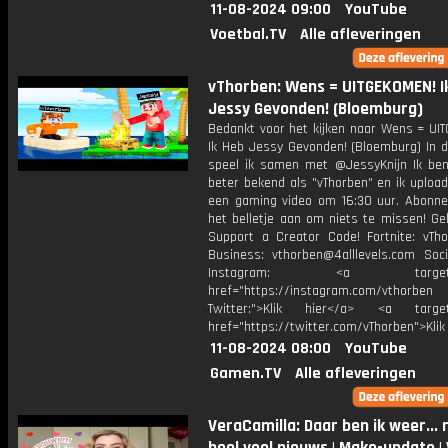
11-08-2024 09:00
YouTube
Voetbal.TV
Alle afleveringen
vThorben: Wens = UITGEKOMEN! I
Jessy Gevonden! (Bloemburg)
Bedankt voor het kijken naar Wens = UI
Ik Heb Jessy Gevonden! (Bloemburg) In d
speel ik samen met @JessyKnijn Ik ben
beter bekend als "vThorben" en ik upload
een gaming video om 16:30 uur. Abonne
het belletje aan om niets te missen! Ge
Support a Creator Code! Fortnite: vTho
Business: vthorben@4alllevels.com Soci
Instagram: <a target="_
href="https://instagram.com/vthorben
Twitter:">Klik hier</a> <a target=
href="https://twitter.com/vThorben">Klik
11-08-2024 08:00
YouTube
Gamen.TV
Alle afleveringen
VeraCamilla: Daar ben ik weer...