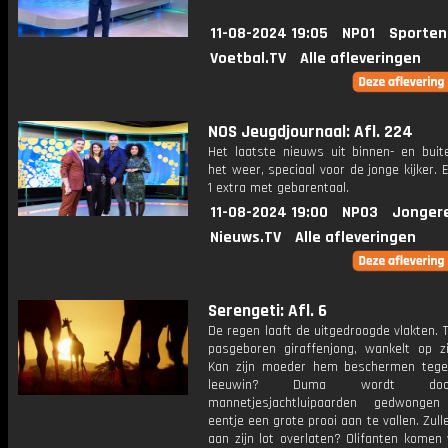
11-08-2024 19:05
NPO1
Sporten
Voetbal.TV
Alle afleveringen
NOS Jeugdjournaal: Afl. 224
Het laatste nieuws uit binnen- en buit
het weer, speciaal voor de jonge kijker.
1 extra met gebarentaal.
11-08-2024 19:00
NPO3
Jonger
Nieuws.TV
Alle afleveringen
Serengeti: Afl. 6
De regen laaft de uitgedroogde vlakten. 
pasgeboren giraffenjong, wankelt op zi
Kan zijn moeder hem beschermen tege
leeuwin? Duma wordt d
mannetjesjachtluipaarden gedwongen
eentje een grote prooi aan te vallen. Zul
aan zijn lot overlaten? Olifanten komen