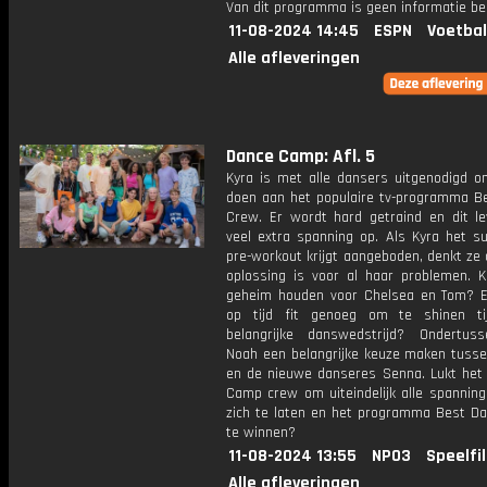
Van dit programma is geen informatie be
11-08-2024 14:45
ESPN
Voetbal
Alle afleveringen
Dance Camp: Afl. 5
Kyra is met alle dansers uitgenodigd 
doen aan het populaire tv-programma B
Crew. Er wordt hard getraind en dit le
veel extra spanning op. Als Kyra het s
pre-workout krijgt aangeboden, denkt ze 
oplossing is voor al haar problemen. K
geheim houden voor Chelsea en Tom? E
op tijd fit genoeg om te shinen ti
belangrijke danswedstrijd? Ondertu
Noah een belangrijke keuze maken tuss
en de nieuwe danseres Senna. Lukt het
Camp crew om uiteindelijk alle spanning
zich te laten en het programma Best D
te winnen?
11-08-2024 13:55
NPO3
Speelfi
Alle afleveringen