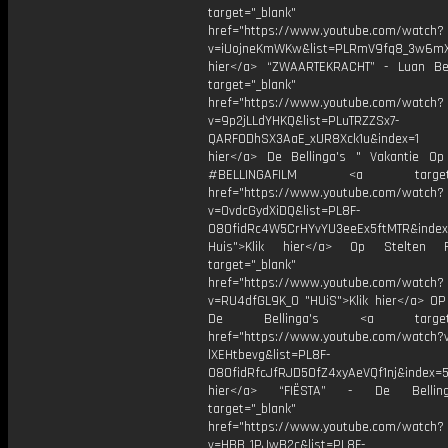
target="_blank"
href="https://www.youtube.com/watch?
v=iUojneKmWKw&list=PLRmV9fq8_3w6mX
hier</a> “ZWAARTEKRACHT” - Luan Be
target="_blank"
href="https://www.youtube.com/watch?
v=9p2jLLdYHKQ&list=PLuTRZZSx7-
QARFODhSX3AaE_xUR8Xck1u&index=1
hier</a> De Bellinga's " Vakantie Op 
#BELLINGAFILM <a target="_
href="https://www.youtube.com/watch?
v=OvdcGydXiDQ&list=PL8F-
O8OfidRc4W5CrHYvYU3eeEx5ftMTR&index
Huis">Klik hier</a> Op Stelten 
target="_blank"
href="https://www.youtube.com/watch?
v=RU4dfGL9K_0 "HUiS">Klik hier</a> OP
De Bellinga's <a target="_
href="https://www.youtube.com/watch?
lXEHtbevg&list=PL8F-
O8OfidRfcJfRJD5OfZ4xyAeVQf1nj&index=5
hier</a> “FIËSTA” - De Bellin
target="_blank"
href="https://www.youtube.com/watch?
v=HBB_1PJwB2c&list=PL8F-