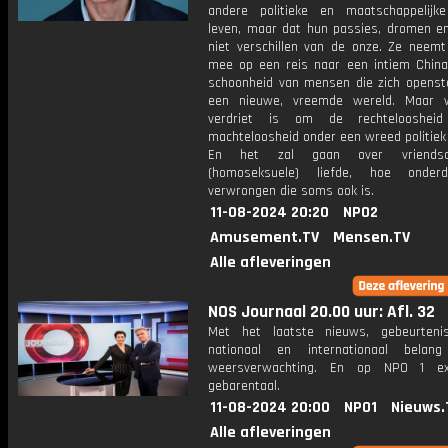
andere politieke en maatschappelijke 
leven, maar dat hun passies, dromen e
niet verschillen van de onze. Ze neemt 
mee op een reis naar een intiem China
schoonheid van mensen die zich openste
een nieuwe, vreemde wereld. Maar 
verdriet is om de rechtelooshe
machteloosheid onder een wreed politiek
En het zal gaan over vriends
(homoseksuele) liefde, hoe onder
verwrongen die soms ook is.
11-08-2024 20:20
NPO2
Amusement.TV
Mensen.TV
Alle afleveringen
NOS Journaal 20.00 uur: Afl. 32
Met het laatste nieuws, gebeurteni
nationaal en internationaal bela
weersverwachting. En op NPO 1 e
gebarentaal.
11-08-2024 20:00
NPO1
Nieuws.
Alle afleveringen