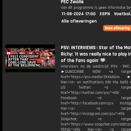
PEC Zwolle
Van dit programma is geen informatie be
11-08-2024 17:00
ESPN
Voetbal
Alle afleveringen
PSV: INTERVIEWS | Star of the Ma
Richy: 'It was really nice to play 
of the fans again' 🫶
Interviews na de wedstrijd PSV - RKC 
►SUBSCRIBE NOW <a target="
href="https://psv.media/2KXaA6m ►T
hier</a> on notifications (Hit the bell
US Twitter: <a target="_
href="http://twitter.com/psv">Klik
Facebook: <a target="_
href="http://facebook.com/psv Instagr
hier</a> <a target="_
href="http://instagram.com/psv">Klik
Snapchat: <a target="_
href="https://www.snapchat.com/add/p
TikTok:">Klik hier</a> <a target=