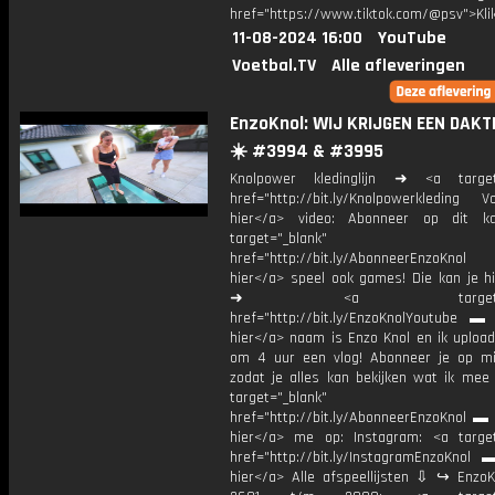
href="https://www.tiktok.com/@psv">Klik
11-08-2024 16:00
YouTube
Voetbal.TV
Alle afleveringen
EnzoKnol: WIJ KRIJGEN EEN DAKT
☀️ #3994 & #3995
Knolpower kledinglijn ➜ <a target=
href="http://bit.ly/Knolpowerkleding Vo
hier</a> video: Abonneer op dit ka
target="_blank"
href="http://bit.ly/AbonneerEnzoKnol
hier</a> speel ook games! Die kan je hi
➜ <a target="_bl
href="http://bit.ly/EnzoKnolYoutube ▬ M
hier</a> naam is Enzo Knol en ik upload
om 4 uur een vlog! Abonneer je op mi
zodat je alles kan bekijken wat ik mee
target="_blank"
href="http://bit.ly/AbonneerEnzoKnol ▬ 
hier</a> me op: Instagram: <a target
href="http://bit.ly/InstagramEnzoKnol 
hier</a> Alle afspeellijsten ⇩ ↪ EnzoK