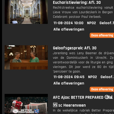
Eucharistieviering: Afl. 30
Rechtstreekse eucharistieviering vanui
Lieve Vrouw van Lourdeskerk in Bergen
Celebrant: pastoor Paul Verbeek.
11-08-2024 10:00
NPO2
Geloof.
Alle afleveringen
Geloofsgesprek: Afl. 30
Jarenlang was Leny Beemer de drijven
van de Dominicuskerk in Utrecht. Z
verantwoordelijk voor de liturgie en ging z
vieringen. Dit jaar werd ze 80 én ti
'pensioen' te gaan.
11-08-2024 09:45
NPO2
Geloof.
Alle afleveringen
AFC Ajax: BETTER PREPARED 🧐📊 
🆚 sc Heerenveen
In de wekelijkse rubriek Better Prepare