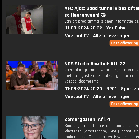
AFC Ajax: Good tunnel vibes after
sc Heerenveen! 🤝
Van dit programma is geen informatie be
11-08-2024 20:32
YouTube
Voetbal.TV
Alle afleveringen
NOS Studio Voetbal: Afl. 22
Voetbalprogramma waarin Sjoerd van 
met tafelgasten de laatste gebeurteniss
voetbal doorneemt.
11-08-2024 20:20
NPO1
Sporten
Voetbal.TV
Alle afleveringen
Zomergasten: Afl. 4
Sinoloog en China-correspondent Ga
Pinxteren (Amsterdam, 1958) hoopt zic
maken dat Chinezen weliswaar in ee