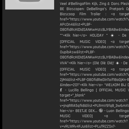
Veel #BellingaFilm Kijk, Zing & Dans Plezi
BE Bioscopen: DeBellinga's Pretpark O
Bioscoop Film Trailer : <a target=
href="https://www.youtube.com/watch?
APcOn4&list=PL8F-
O8OfidRcKIDIdSANKwHstcBJYBABw&in
"">Klik hier</a> HOLiDAY " ☀️ - De B
[OFFiCiAL MUSiC ViDEO] <a target=
href="https://www.youtube.com/watch?
OupibAsw&list=PL8F-
O8OfidRcKIDIdSANKwHstcBJYBABw&inde
VIVA">Klik hier</a> (Olé Olé Olé)’ ☀️ - De 
[OFFiCiAL MUSiC ViDEO] <a target=
href="https://www.youtube.com/watch?v
2jM4&list=PL8F-O8OfidReGlnToif18oGjKn-
&index=201">Klik hier</a> “WELKOM BiJ
💃 - Lucilla Bellinga [ OFFiCiAL MUSiC 
target="_blank"
href="https://www.youtube.com/watch?
v=jnqRRA5qfk8&list=PLRmV9fq8_3w6mX
hier</a> BEETJE GEK... 🤪 - Luan Bellinga
MUSiC ViDEO] <a target="_
href="https://www.youtube.com/watch?
v=vRLWRv4FJuI&list=PLuTRZZSx7-