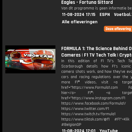
Eagles - Fortuna Sittard
Van dit programma is geen informatie be
11-08-2024 17:15
ESPN
Voetbal.
Alle afleveringen
FORMULA 1: The Science Behind 
Cameras | F1 TV Tech Talk | Cryp
In this edition of F1 TV’s Tech Ta
Scarborough details how F1's iconi
camera shots work, and how they've evo
cars and racing regulations over the y
more F1® videos, visit <a target=
href="https://www.Formula1.com Fol
hier</a> F1®: <a target="_
href="https://www.instagram.com/F1
https://www.facebook.com/Formula1/
https://www.twitter.com/F1
https://www.twitch.tv/formula1
https://www.tiktok.com/@f1 #F1">Klik
#BelgianGP
11-08-2024 17:01
YouTube