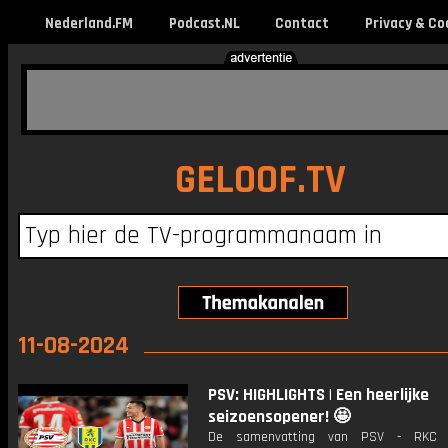
Nederland.FM
Podcast.NL
Contact
Privacy & Co
GELOOF.TV
11-08-2024
PSV: HIGHLIGHTS | Een heerlijke
seizoensopener! 🤩
De samenvatting van PSV - RKC W