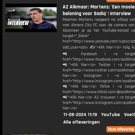
AZ Alkmaar: Martens: 'Een mooie
beloning voor Sadiq' | Interview
Maarten Martens reageert na afloop van
met Almere City FC voor de camera van
Abonneer je op het YouTube-kanaal v
target="_blank"
href="http://www.youtube.com/subscript
add_user=aztv ✍">Klik hier</a> Volg AZ
📲 Facebook | <a target="_
href="http://www.facebook.com/azalkma
📲">Klik hier</a> Twitter | <a target
href="http://www.twitter.com/azalkmaar
hier</a> Instagram | <a target=
href="http://www.instagram.com/azalkm
📲">Klik hier</a> TikTok | <a target
href="https://www.tiktok.com/@azalkma
📲">Klik hier</a> AZ Vrouwen | <a targe
href="http://www.instagram.com/azalkma
hier</a>
11-08-2024 11:19
YouTube
Voet
Alle afleveringen