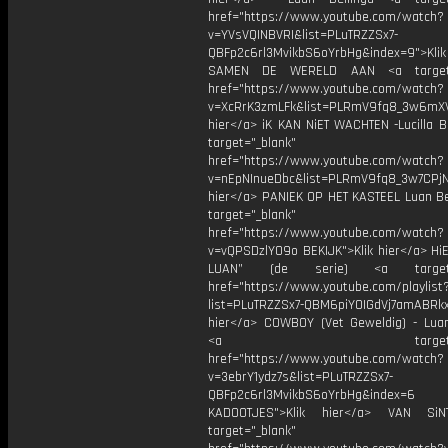
href="https://www.youtube.com/watch?
v=YVsVQINBVRI&list=PLuTRZZSx7-
QBFp2c6rl3MvikbS6oYrbHg&index=9">Klik
SAMEN DE WERELD AAN <a target=
href="https://www.youtube.com/watch?
v=XcRrK3zmLFk&list=PLRmV9fq8_3w6mX
hier</a> iK KAN NiET WACHTEN -Lucilla B
target="_blank"
href="https://www.youtube.com/watch?
v=nEpNInueDbc&list=PLRmV9fq8_3w7CPjN
hier</a> PANIEK OP HET KASTEEL Luan Bel
target="_blank"
href="https://www.youtube.com/watch?
v=vQPSDzlYO9o BEKIJK">Klik hier</a> Hi
LUAN” (de serie) <a target="
href="https://www.youtube.com/playlist
list=PLuTRZZSx7-QBM6piYOIGdVj7amABRkx
hier</a> COWBOY (Vet Geweldig) - Luan
<a target="_bl
href="https://www.youtube.com/watch?
v=3ebrY1ydz7s&list=PLuTRZZSx7-
QBFp2c6rl3MvikbS6oYrbHg&index=6
KADOOTJES">Klik hier</a> VAN S
target="_blank"