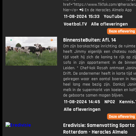
href="https://www.TikTok.com/@heracles
hier</a> 📲 En de Heracles Almelo App
11-08-2024 15:33
YouTube
Voetbal.TV
Alle afleveringen
BinnensteBuiten: Afl. 14
Om zijn barokachtige inrichting de ruimte
heeft Jimmy eigenlijk een chateau nodig
tijd voelt hij zich de koning te rijk op z
sofa in zijn appartement in de binne
Leiden. * Chef-kok Rosah ontmoet Janin
Drift. De ondernemer heeft in korte tijd v
gekregen waar een aantal boeren in Ned
heel lang mee bezig zijn. Dankzij Janin
melk in de supermarkt van koeien en kalf
de geboorte samen mogen blijven.
11-08-2024 14:45
NPO2
Kennis.
Alle afleveringen
Eredivisie: Samenvatting Sparta
Rotterdam - Heracles Almelo