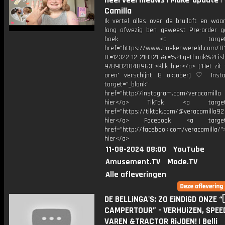
heel veel nieuws | Make-update |
Camilla
Ik vertel alles over de bruiloft en waa
lang afwezig ben geweest Pre-order g
boek <a target="_b
href="https://www.boekenwereld.com/TT
tt=12322_12_218321_&r=%2Fgetbook%2Fi
9789021048963">Klik hier</a> ('Het zit 
oren' verschijnt 8 oktober) ♡ Inst
target="_blank"
href="http://instagram.com/veracamill
hier</a> TikTok <a target="
href="https://tiktok.com/@veracamilla9
hier</a> Facebook <a target="
href="http://facebook.com/veracamilla/">
hier</a>
11-08-2024 08:00
YouTube
Amusement.TV
Mode.TV
Alle afleveringen
DE BELLiNGA'S: ZO EiNDiGD ONZE “
CAMPERTOUR” - VERHUiZEN, SPE
VAREN &TRACTOR RiJDEN! | Belli