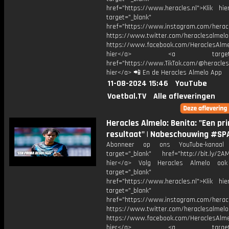
href="https://www.heracles.nl">Klik hi
target="_blank"
href="https://www.instagram.com/herac
https://www.twitter.com/heraclesalmelo
https://www.facebook.com/HeraclesAlmel
hier</a> <a target="_
href="https://www.TikTok.com/@heracles
hier</a> 📲 En de Heracles Almelo App
11-08-2024 15:46
YouTube
Voetbal.TV
Alle afleveringen
Heracles Almelo: Benita: "Een pr
resultaat" | Nabeschouwing #SP
Abonneer op ons YouTube-kanaal
target="_blank" href="http://bit.ly/2AM
hier</a> Volg Heracles Almelo oo
target="_blank"
href="https://www.heracles.nl">Klik hi
target="_blank"
href="https://www.instagram.com/herac
https://www.twitter.com/heraclesalmelo
https://www.facebook.com/HeraclesAlmel
hier</a> <a target="_