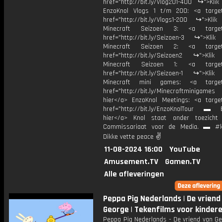
href="http://bit.ly/Vlog201-400 ↪">Klik
EnzoKnol Vlogs 1 t/m 200: <a target
href="http://bit.ly/Vlogs1-200 ↪">Klik
Minecraft Seizoen 3: <a target=
href="http://bit.ly/Seizoen-3 ↪">Klik
Minecraft Seizoen 2: <a target=
href="http://bit.ly/Seizoen2 ↪">Klik
Minecraft Seizoen 1: <a target=
href="http://bit.ly/Seizoen-1 ↪">Klik
Minecraft mini games: <a target=
href="http://bit.ly/Minecraftminigame
hier</a> EnzoKnol Meetings: <a target
href="http://bit.ly/EnzoKnolTour ▬ E
hier</a> Knol staat onder toezicht
Commissariaat voor de Media. ▬ #k
Dikke vette peace ✌
11-08-2024 16:00
YouTube
Amusement.TV
Gamen.TV
Alle afleveringen
Peppa Pig Nederlands | De vriend
George | Tekenfilms voor kinder
Peppa Pig Nederlands - De vriend van Ge