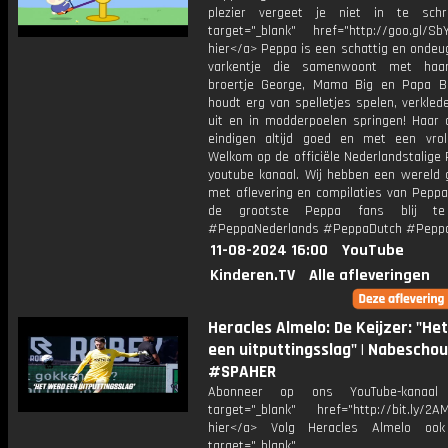
plezier vergeet je niet in te schr
target="_blank" href="http://goo.gl/SbY
hier</a> Peppa is een schattig en ondeu
varkentje die samenwoont met haar 
broertje George, Mama Big en Papa B
houdt erg van spelletjes spelen, verkled
uit en in modderpoelen springen! Haar 
eindigen altijd goed en met een vroli
Welkom op de officiële Nederlandstalige
youtube kanaal. Wij hebben een wereld 
met aflevering en compilaties van Peppa
de grootste Peppa fans blij te
#PeppaNederlands #PeppaDutch #Pepp
11-08-2024 16:00
YouTube
Kinderen.TV
Alle afleveringen
Heracles Almelo: De Keijzer: "He
een uitputtingsslag" | Nabescho
#SPAHER
Abonneer op ons YouTube-kanaal
target="_blank" href="http://bit.ly/2AM
hier</a> Volg Heracles Almelo oo
target="_blank"