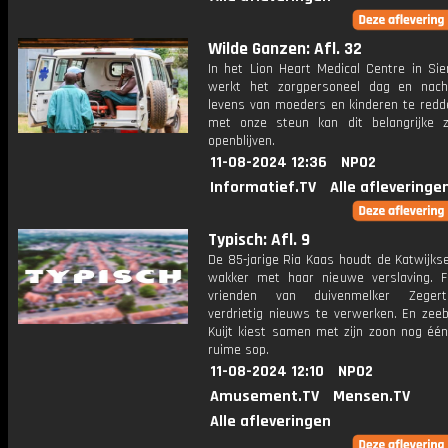
Wilde Ganzen: Afl. 32
In het Lion Heart Medical Centre in Sie
werkt het zorgpersoneel dag en nac
levens van moeders en kinderen te redde
met onze steun kan dit belangrijke z
openblijven.
11-08-2024 12:36
NPO2
Informatief.TV
Alle afleveringe
Typisch: Afl. 9
De 85-jarige Ria Kaas houdt de Katwijks
wakker met haar nieuwe verslaving. F
vrienden van duivenmelker Zegert
verdrietig nieuws te verwerken. En zee
Kuijt kiest samen met zijn zoon nog één
ruime sop.
11-08-2024 12:10
NPO2
Amusement.TV
Mensen.TV
Alle afleveringen