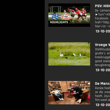
PSV: HIG
De samenv
►Turn">Kli
Facebook
href="http
hier</a> <
13-10-20
Vroege V
Steltkluut
grutto's e
kreekrugge
goed zoeke
terugbreng
13-10-20
De Mense
Renée heef
ze die vra
heeft. Zay
Tim weet a
13-10-20