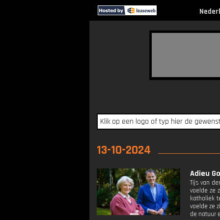
Neder
13-10-2024
Adieu Go
Tijs van de
voelde ze 
katholiek 
voelde ze z
de natuur e