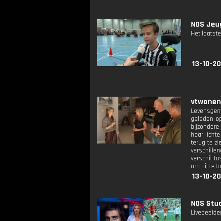
NOS Jeug
Het laatste
13-10-20
vtwonen:
Levensgeni
geleden op
bijzondere
haar licht
terug te z
verschille
verschil tu
om bij te t
13-10-20
NOS Stud
Livebeelde