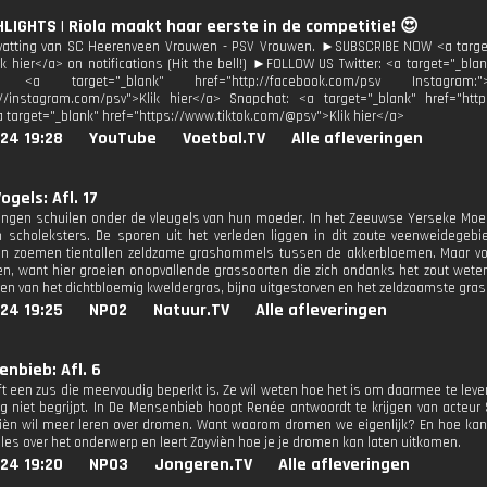
HLIGHTS | Riola maakt haar eerste in de competitie! 😍
atting van SC Heerenveen Vrouwen - PSV Vrouwen. ►SUBSCRIBE NOW <a target
k hier</a> on notifications (Hit the bell!) ►FOLLOW US Twitter: <a target="_blan
: <a target="_blank" href="http://facebook.com/psv Instagram
://instagram.com/psv">Klik hier</a> Snapchat: <a target="_blank" href="htt
a target="_blank" href="https://www.tiktok.com/@psv">Klik hier</a>
24 19:28
YouTube
Voetbal.TV
Alle afleveringen
ogels: Afl. 17
jongen schuilen onder de vleugels van hun moeder. In het Zeeuwse Yerseke Moer
n scholeksters. De sporen uit het verleden liggen in dit zoute veenweidegebi
n zoemen tientallen zeldzame grashommels tussen de akkerbloemen. Maar voo
n, want hier groeien onopvallende grassoorten die zich ondanks het zout wete
en van het dichtbloemig kweldergras, bijna uitgestorven en het zeldzaamste gras
24 19:25
NPO2
Natuur.TV
Alle afleveringen
nbieb: Afl. 6
t een zus die meervoudig beperkt is. Ze wil weten hoe het is om daarmee te leve
ag niet begrijpt. In De Mensenbieb hoopt Renée antwoordt te krijgen van acteur
vièn wil meer leren over dromen. Want waarom dromen we eigenlijk? En hoe ka
lles over het onderwerp en leert Zayvièn hoe je je dromen kan laten uitkomen.
24 19:20
NPO3
Jongeren.TV
Alle afleveringen