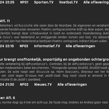
24 22:25
NPO1
Sporten.TV
Voetbal.TV
Alle afleverin
fl. 11
lietankers vol Russische olie varen door de Noordzee. De eigenaren en verzekering
eerde handelswaar vervoeren. Poetins oorlogseconomie drijft op deze export, die 
 Zembla brengt deze schaduwvloot in kaart en onderzoekt maandenlang dub
e risico's voor Nederland en omliggende landen komen aan bod. Via dataonde
n laat zien hoe Nederlandse bedrijven Poetins oorlogskas indirect blijven vullen.
24 22:10
NPO2
Informatief.TV
Alle afleveringen
r brengt onafhankelijk, onpartijdig en ongebonden achtergron
elle verbetering bij zelfscankassa's. Controles bij de zelfscankassa's gaan gep
en medewerkers beter beschermen. * Prangende oproep Giro555. Giro555 haalt geld
ten. De actie roept veel discussie op. Harm Goossens, directeur van het Ne
k van start tegen IS-vrouw met Jezidi-slaaf. Nog nooit stond er iemand in
nisatie IS de Jezidi's aandeed.
24 21:30
NPO2
Nieuws.TV
Alle afleveringen
er: Afl. 6
b, Hymke vlogt op 4 mei om acht uur, De foute mop, Andries en Andrea gaan naar de