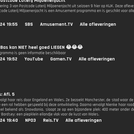
ostcode Loterij Miljoenenjacht
vering 3 van Postcode Loterij Miljoenenjacht uit seizoen 9 hier op KIJK. Deze afleve
code Loterij Miljoenenjacht is een Amusement programma en is geschikt voor alle
24 19:55
SBS
Amusement.TV
Alle afleveringen
: Bas kan NIET heel goed LIEGEN 😂😂😂
ogramma is geen informatie beschikbaar
24 19:52
YouTube
Gamen.TV
Alle afleveringen
: Afl. 5
volgt haar reis door Engeland en Wales. Ze bezoekt Manchester, de stad waar de 
 een rol hebben gespeeld bij deze ontwikkeling. Daarna vervolgt Nienke haar roadt
wel bekend als Snowdonia, slaapt ze op een bijzondere plek: 400 meter onder de
 Bardsey: een piepklein eilandje vlak voor de kust van Wales.
024 19:40
NPO3
Reis.TV
Alle afleveringen