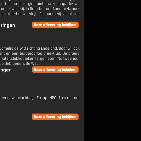
e toekomst is glastuinbouwer Jaap, die we
ardia-kwekerij. In Drenthe runt Annemiek, oud-
 akkerbouwbedrijf. De boerderij zit al zes
eringen
ornelis de Witt richting Engeland. Daar wil ook
nt en een burgeroorlog breekt uit. De broers
siteitsbibliotheken te genieten. Na twee jaar
de Gebroeders De Witt.
ringen
e weersverwachting. En op NPO 1 extra met