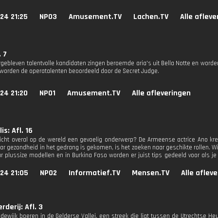
24 21:25
NPO3
Amusement.TV
Lachen.TV
Alle aflev
. 7
ergebleven talentvolle kandidaten zingen beroemde aria's uit Bella Notte en word
worden de operatalenten beoordeeld door de Secret Judge.
24 21:20
NPO1
Amusement.TV
Alle afleveringen
s: Afl. 16
icht overal op de wereld een gevoelig onderwerp? De Armeense actrice Ano kreeg 
ar gezondheid in het gedrang is gekomen, is het zoeken naar geschikte rollen. 
r plussize modellen en in Burkina Faso worden er juist tips gedeeld voor als je 
24 21:05
NPO2
Informatief.TV
Mensen.TV
Alle aflev
derij: Afl. 3
odewijk boeren in de Gelderse Vallei, een streek die ligt tussen de Utrechtse He