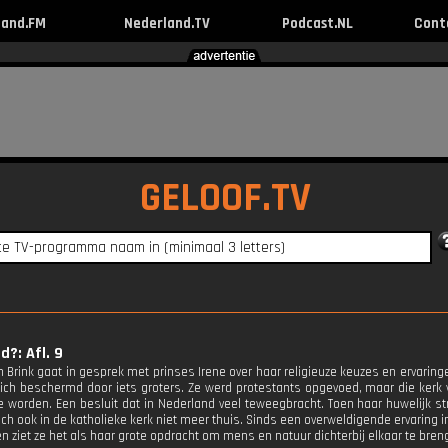
land.FM
Nederland.TV
Podcast.NL
Cont
GELOOF.TV
d?: Afl. 9
n Brink gaat in gesprek met prinses Irene over haar religieuze keuzes en ervaring
zich beschermd door iets groters. Ze werd protestants opgevoed, maar die kerk 
te worden. Een besluit dat in Nederland veel teweegbracht. Toen haar huwelijk 
ich ook in de katholieke kerk niet meer thuis. Sinds een overweldigende ervaring 
n ziet ze het als haar grote opdracht om mens en natuur dichterbij elkaar te bren