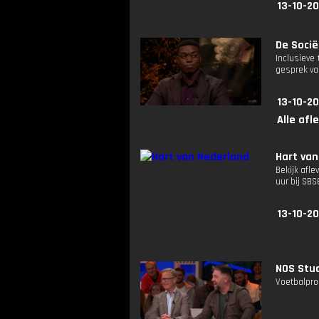
13-10-2
De Sociët
Inclusieve
gesprek va
13-10-2
Alle afl
Hart van
Bekijk afle
uur bij SB
13-10-2
NOS Stud
Voetbalpro