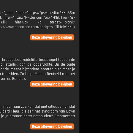
="_blank" href="https://psv.media/2KXaA6m
k" href="http://twitter.com/psv">Klik hier</a>
:">Klik hier</a> <a target="_blank"
ps://www.snapchat.com/add/psv TikTok:">Klik
 broedt deze zuidelijke broedvogel tussen de
ed letterlijk aan de oppervlakte. Op de oude
r de meest bijzondere soorten hier moet je
n te redden. Zo helpt Menno Bentveld met het
 van de Benelux.
n, maar haar zus kan dat niet uitleggen omdat
 Sjoerd Fleur, die zelf het syndroom van Down
n je je dromen beter onthouden? Droomexpert