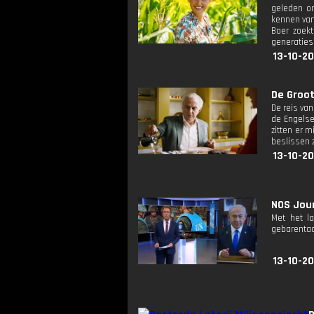
geleden o
kennen van
Boer zoek
generaties 
13-10-2
De Groot
De reis van
de Engelse
zitten er 
beslissen 
13-10-20
NOS Jour
Met het l
gebarentaa
13-10-2