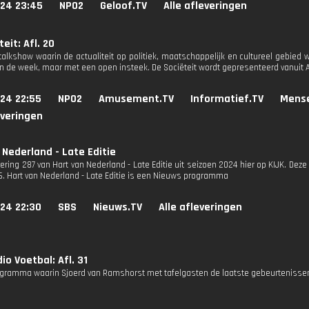
024 23:45
NPO2
Geloof.TV
Alle afleveringen
eit: Afl. 20
 talkshow waarin de actualiteit op politiek, maatschappelijk en cultureel gebi
n de week, maar met een open insteek. De Sociëteit wordt gepresenteerd vanuit
024 22:55
NPO2
Amusement.TV
Informatief.TV
Mens
everingen
 Nederland - Late Editie
vering 287 van Hart van Nederland - Late Editie uit seizoen 2024 hier op KIJK. Deze
S6. Hart van Nederland - Late Editie is een Nieuws programma
024 22:30
SBS
Nieuws.TV
Alle afleveringen
io Voetbal: Afl. 31
gramma waarin Sjoerd van Ramshorst met tafelgasten de laatste gebeurtenissen