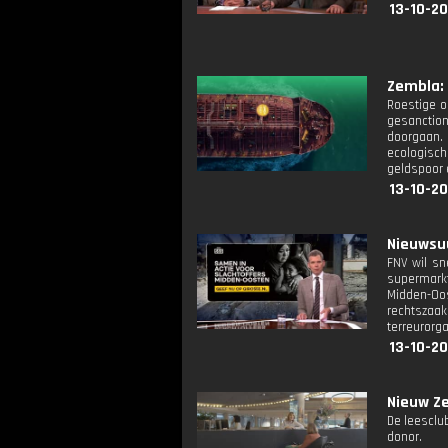
13-10-20
Zembla: A
Roestige o
gesanction
doorgaan.
ecologisch
geldspoor e
13-10-20
Nieuwsuu
FNV wil sn
supermarkt
Midden-Oos
rechtszaa
terreurorga
13-10-20
Nieuw Ze
De leesclu
donor.