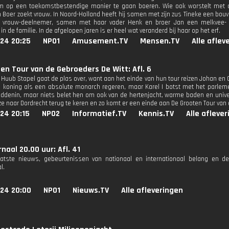
m op een toekomstbestendige manier te gaan boeren. Wie ook worstelt met d
 Boer zoekt vrouw. In Noord-Holland heeft hij samen met zijn zus Tineke een bouv
t vrouw-deelnemer, samen met haar vader Henk en broer Jan een melkvee- en
in de familie. In de afgelopen jaren is er heel wat veranderd bij haar op het erf.
024 20:25
NPO1
Amusement.TV
Mensen.TV
Alle aflev
en Tour van de Gebroeders De Witt: Afl. 6
 Huub Stapel gaat de plas over, want aan het einde van hun tour reizen Johan en C
 koning als een absolute monarch regeren, maar Karel I botst met het parleme
middenin, maar niets belet hen om ook van de hertenjacht, warme baden en univer
ze naar Dordrecht terug te keren en zo komt er een einde aan De Grooten Tour van 
24 20:15
NPO2
Informatief.TV
Kennis.TV
Alle afleve
naal 20.00 uur: Afl. 41
aatste nieuws, gebeurtenissen van nationaal en internationaal belang en d
l.
024 20:00
NPO1
Nieuws.TV
Alle afleveringen