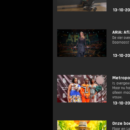
13-10-20
ARIA: Afl
De vier ov
Daarnaast 
13-10-20
Metropoli
Is overgew
Maar nu ha
alleen maa
vrouw.
13-10-20
Onze boer
Floor en L