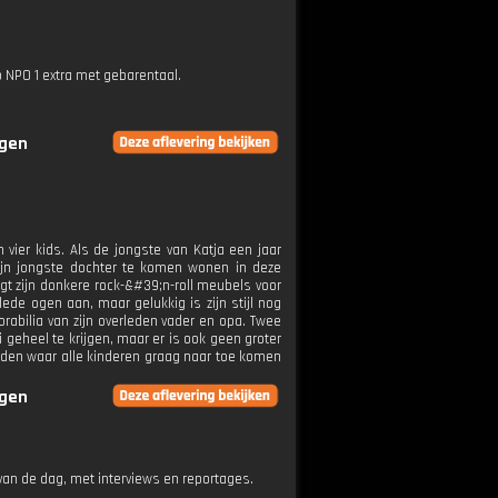
p NPO 1 extra met gebarentaal.
ngen
vier kids. Als de jongste van Katja een jaar
zijn jongste dochter te komen wonen in deze
ngt zijn donkere rock-&#39;n-roll meubels voor
lede ogen aan, maar gelukkig is zijn stijl nog
rabilia van zijn overleden vader en opa. Twee
 geheel te krijgen, maar er is ook geen groter
worden waar alle kinderen graag naar toe komen
ngen
an de dag, met interviews en reportages.