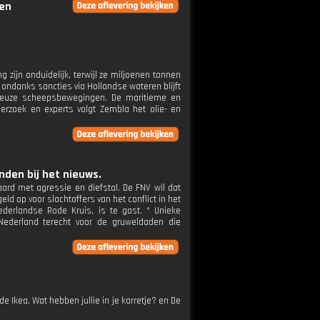
gen
 zijn onduidelijk, terwijl ze miljoenen tonnen
ondanks sancties via Hollandse wateren blijft
ieuze scheepsbewegingen. De maritieme en
rzoek en experts volgt Zembla het olie- en
den bij het nieuws.
aard met agressie en diefstal. De FNV wil dat
 op voor slachtoffers van het conflict in het
derlandse Rode Kruis, is te gast. * Unieke
 Nederland terecht voor de gruweldaden die
 Ikea, Wat hebben jullie in je karretje? en De