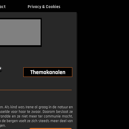
act
Privacy & Cookies
en. Als kind was Irene al graag in de natuur en
voelde voor haar te zwaar. Daarom besloot ze
strandde en ze niet meer ter communie mocht,
in de bergen voelt ze zich steeds meer deel van
gen.