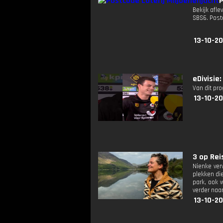
P
Bekijk afle
SBS6. Post
13-10-20
eDivisie
Van dit pr
13-10-20
3 op Reis
Nienke ver
plekken die
park, ook 
verder naar
13-10-2