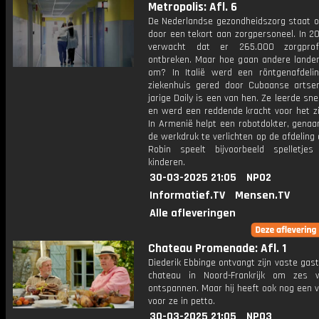
Metropolis: Afl. 6
De Nederlandse gezondheidszorg staat o
door een tekort aan zorgpersoneel. In 2
verwacht dat er 265.000 zorgprofe
ontbreken. Maar hoe gaan andere lande
om? In Italië werd een röntgenafdeli
ziekenhuis gered door Cubaanse artse
jarige Daily is een van hen. Ze leerde snel
en werd een reddende kracht voor het zi
In Armenië helpt een robotdokter, genaa
de werkdruk te verlichten op de afdeling 
Robin speelt bijvoorbeeld spelletj
kinderen.
30-03-2025 21:05
NPO2
Informatief.TV
Mensen.TV
Alle afleveringen
Chateau Promenade: Afl. 1
Diederik Ebbinge ontvangt zijn vaste gast
chateau in Noord-Frankrijk om zes 
ontspannen. Maar hij heeft ook nog een 
voor ze in petto.
30-03-2025 21:05
NPO3