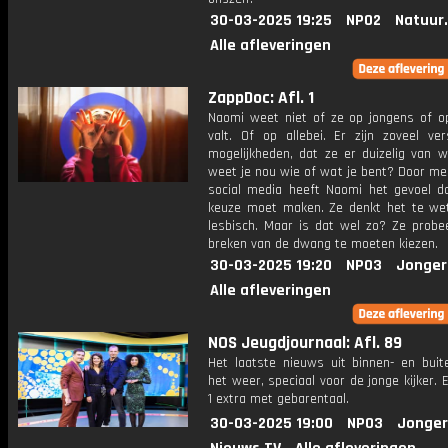
30-03-2025 19:25
NPO2
Natuur
Alle afleveringen
ZappDoc: Afl. 1
Naomi weet niet of ze op jongens of o
valt. Of op allebei. Er zijn zoveel ver
mogelijkheden, dat ze er duizelig van w
weet je nou wie of wat je bent? Door me
social media heeft Naomi het gevoel d
keuze moet maken. Ze denkt het te wet
lesbisch. Maar is dat wel zo? Ze probee
breken van de dwang te moeten kiezen.
30-03-2025 19:20
NPO3
Jonger
Alle afleveringen
NOS Jeugdjournaal: Afl. 89
Het laatste nieuws uit binnen- en buit
het weer, speciaal voor de jonge kijker.
1 extra met gebarentaal.
30-03-2025 19:00
NPO3
Jonger