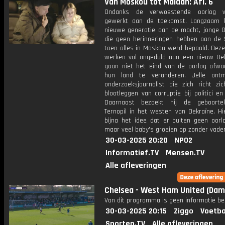
Van Moskou tot Maidan: Afl. 6
Ondanks de verwoestende oorlog 
gewerkt aan de toekomst. Langzaam 
nieuwe generatie aan de macht, jonge O
die geen herinneringen hebben aan de So
toen alles in Moskou werd bepaald. Deze
werken vol ongeduld aan een nieuw Oekr
gaan niet het eind van de oorlog afw
hun land te veranderen. Jelle ont
onderzoeksjournalist die zich richt zi
blootleggen van corruptie bij politici en
Daarnaast bezoekt hij de geboortek
Ternopil in het westen van Oekraïne. Hie
bijna het idee dat er buiten geen oorl
maar veel baby's groeien op zonder vader
30-03-2025 20:20
NPO2
Informatief.TV
Mensen.TV
Alle afleveringen
Chelsea - West Ham United (Dam
Van dit programma is geen informatie be
30-03-2025 20:15
Ziggo
Voetba
Sporten.TV
Alle afleveringen