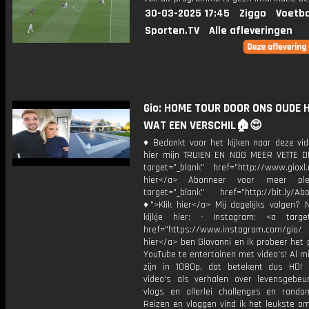
30-03-2025 17:45
Ziggo
Voetba
Sporten.TV
Alle afleveringen
Gio: HOME TOUR DOOR ONS OUDE H
WAT EEN VERSCHIL🏠😍
♦ Bedankt voor het kijken naar deze vid
hier mijn TRUIEN EN NOG MEER VETTE D
target="_blank" href="http://www.gioxl.
hier</a> Abonneer voor meer ple
target="_blank" href="http://bit.ly/Ab
♦">Klik hier</a> Mij dagelijks volgen?
kijkje hier: - Instagram: <a target
href="https://www.instagram.com/gio/
hier</a> ben Giovanni en ik probeer het 
YouTube te entertainen met video's! Al mi
zijn in 1080p, dat betekent dus HD! 
video's als verhalen over levensgebeur
vlogs en allerlei challenges en rando
Reizen en vloggen vind ik het leukste o