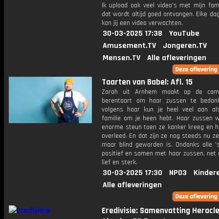
Ik upload ook veel video's met mijn fam
dat wordt altijd goed ontvangen. Elke da
kan jij een video verwachten.
30-03-2025 17:38
YouTube
Amusement.TV
Jongeren.TV
Mensen.TV
Alle afleveringen
Taarten van Babel: Afl. 15
Zarah uit Arnhem maakt op de cam
berentaart om haar zussen te bedan
volgens haar kun je heel veel aan als
familie om je heen hebt. Haar zussen 
enorme steun toen ze kanker kreeg en h
overleed. En dat zijn ze nog steeds nu z
maar blind geworden is. Ondanks alle 's
positief en samen met haar zussen, net 
lief en sterk.
30-03-2025 17:30
NPO3
Kinder
Alle afleveringen
Eredivisie: Samenvatting Heracl