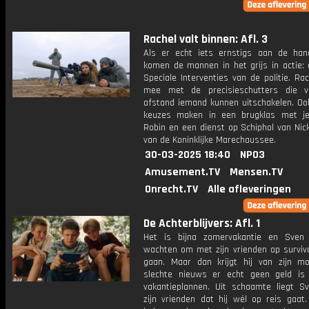
Rachel valt binnen: Afl. 3
Als er echt iets ernstigs aan de han
komen de mannen in het grijs in actie: 
Speciale Interventies van de politie. Rac
mee met de precisieschutters die v
afstand iemand kunnen uitschakelen. Ook
keuzes maken in een brugklas met j
Robin en een dienst op Schiphol van Nic
van de Koninklijke Marechaussee.
30-03-2025 18:40
NPO3
Amusement.TV
Mensen.TV
Onrecht.TV
Alle afleveringen
De Achterblijvers: Afl. 1
Het is bijna zomervakantie en Sven
wachten om met zijn vrienden op surviv
gaan. Maar dan krijgt hij van zijn m
slechte nieuws er echt geen geld is 
vakantieplannen. Uit schaamte liegt S
zijn vrienden dat hij wél op reis gaat