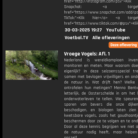
href="http://instagram.com/psv">Klik
Snapchat: <a target="_
href="https://www.snapchat.com/add/p
TikTok:">Klik hier</a> <a target=
href="https://www.tiktok.com/@psv">Klik
30-03-2025 19:27
YouTube
Voetbal.TV
Alle afleveringen
Vroege Vogels: Afl. 1
Nederland is wereldkampioen invent
monitoren en meten. Maar waarom do
eigenlijk? In deze seizoensspecial t
samen met bevlogen vrijwilligers en ond
de natuur in. Wat drijft hen? Welke
ontrafelen hun metingen? Menno Bentve
letterlijk, de Oosterschelde in om het 
onderwaterleven te tellen. We speure
sporen van bevers die onze dijke
beschadigen, en biologen laten zie
kwetsbare vogels, zoals het goudhaantj
beschermen door ze te volgen en te ond
Door al deze kennis begrijpen we niet a
de natuur nodig heeft, maar helpe
onszelf.