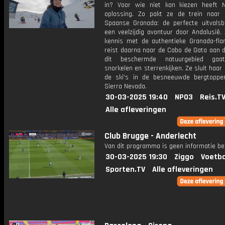
in? Voor wie niet kan kiezen heeft 
oplossing. Zo pakt ze de trein naar 
Spaanse Granada: de perfecte uitvalsb
een veelzijdig avontuur door Andalusië.
kennis met de authentieke Granada-fl
reist daarna naar de Cabo de Gata aan d
dit beschermde natuurgebied gaa
snorkelen en sterrenkijken. Ze sluit haar 
de ski's in de besneeuwde bergtopp
Sierra Nevada.
30-03-2025 19:40
NPO3
Reis.T
Alle afleveringen
Club Brugge - Anderlecht
Van dit programma is geen informatie be
30-03-2025 19:30
Ziggo
Voetba
Sporten.TV
Alle afleveringen