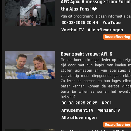
AFC Ajax: A message from Farioli 
the Ajax fans! ❤️
Van dit programma is geen informatie be
30-03-2025 20:44
YouTube
Voetbal.TV
Alle afleveringen
Boer zoekt vrouw: Afl. 6
De zes boeren brengen ieder op hun eig
tijd door met hun logés. Van koeien m
stallen uitmesten en van spelletjes s
voorzichtig meer diepgaande gesprekke
Zo leren de boeren en hun logés elka
beter kennen. Komen de eerste vlind
buik? En willen ze samen het avontu
beleven?
30-03-2025 20:25
NPO1
Amusement.TV
Mensen.TV
Alle afleveringen