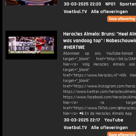
30-03-2025 22:20
NPO1
Sporte
Voetbal.TV
Alle afleveringen
Heracles Almelo: Bruns: "Heel Al
was vandaag top" | Nabeschouwi
#HERTWE
Abonneer op ons YouTube-kanaal
target="_blank" href="http://bit.ly/2AM
hier</a> Volg Heracles Almelo oo
target="_blank"
href="https://www.heracles.nl">Klik hi
target="_blank"
href="https://www.instagram.com/herac
https://www.twitter.com/heraclesalmelo
https://www.facebook.com/HeraclesAlmel
hier</a> <a target="_
href="https://www.TikTok.com/@heracles
hier</a> 📲 En de Heracles Almelo App
30-03-2025 22:17
YouTube
Voetbal.TV
Alle afleveringen