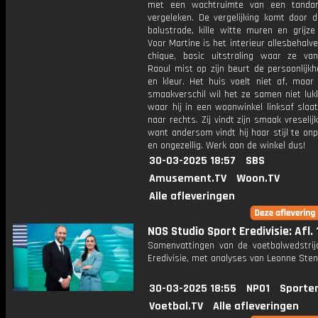
met een wachtruimte van een tandart
vergeleken. De vergelijking komt door 
balustrade, kille witte muren en grijze
Voor Martine is het interieur allesbehalve
chique, basic uitstraling waar ze va
Raoul mist op zijn beurt de persoonlijkh
en kleur. Het huis voelt niet af, maar
smaakverschil wil het ze samen niet luk
waar hij in een woonwinkel linksaf slaat,
naar rechts. Zij vindt zijn smaak vreselijk
want andersom vindt hij haar stijl te onp
en ongezellig. Werk aan de winkel dus!
30-03-2025 18:57
SBS
Amusement.TV
Woon.TV
Alle afleveringen
NOS Studio Sport Eredivisie: Afl. 
Samenvattingen van de voetbalwedstrij
Eredivisie, met analyses van Leonne Stent
30-03-2025 18:55
NPO1
Sporte
Voetbal.TV
Alle afleveringen