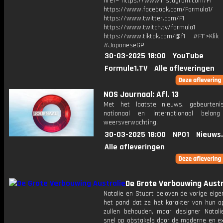
href="https://www.instagram.com/F1
https://www.facebook.com/Formula1/
https://www.twitter.com/F1
https://www.twitch.tv/formula1
https://www.tiktok.com/@f1 #F1">Klik
#JapaneseGP
30-03-2025 18:00
YouTube
Formule1.TV
Alle afleveringen
NOS Journaal: Afl. 13
Met het laatste nieuws, gebeurteni
nationaal en internationaal bela
weersverwachting.
30-03-2025 18:00
NPO1
Nieuws
Alle afleveringen
De Grote Verbouwing Austr
Natalie en Stuart beloven de vorige eig
het pand dat ze het karakter van hun o
zullen behouden, maar designer Natalie
snel op obstakels door de moderne en ex