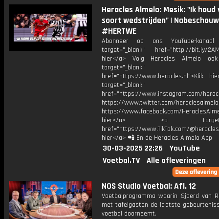
Heracles Almelo: Mesik: "Ik houd 
soort wedstrijden" | Nabeschouw
#HERTWE
Abonneer op ons YouTube-kanaal
target="_blank" href="http://bit.ly/2AM
hier</a> Volg Heracles Almelo oo
target="_blank"
href="https://www.heracles.nl">Klik hi
target="_blank"
href="https://www.instagram.com/herac
https://www.twitter.com/heraclesalmelo
https://www.facebook.com/HeraclesAlmel
hier</a> <a target="_
href="https://www.TikTok.com/@heracles
hier</a> 📲 En de Heracles Almelo App
30-03-2025 22:26
YouTube
Voetbal.TV
Alle afleveringen
NOS Studio Voetbal: Afl. 12
Voetbalprogramma waarin Sjoerd van 
met tafelgasten de laatste gebeurteniss
voetbal doorneemt.