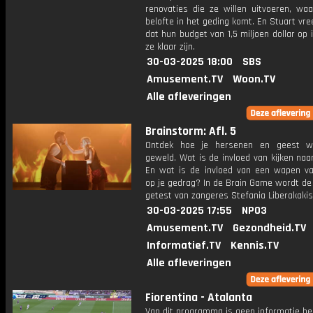
renovaties die ze willen uitvoeren, waa
belofte in het geding komt. En Stuart vre
dat hun budget van 1,5 miljoen dollar op 
ze klaar zijn.
30-03-2025 18:00
SBS
Amusement.TV
Woon.TV
Alle afleveringen
Brainstorm: Afl. 5
Ontdek hoe je hersenen en geest we
geweld. Wat is de invloed van kijken na
En wat is de invloed van een wapen v
op je gedrag? In de Brain Game wordt de
getest van zangeres Stefania Liberakakis
30-03-2025 17:55
NPO3
Amusement.TV
Gezondheid.TV
Informatief.TV
Kennis.TV
Alle afleveringen
Fiorentina - Atalanta
Van dit programma is geen informatie be