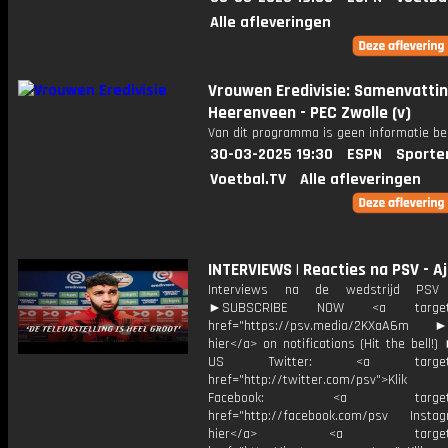
Alle afleveringen
Vrouwen Eredivisie: Samenvattin
Heerenveen - PEC Zwolle (v)
Van dit programma is geen informatie be
30-03-2025 19:30
ESPN
Sporte
Voetbal.TV
Alle afleveringen
INTERVIEWS | Reacties na PSV - A
Interviews na de wedstrijd PSV
►SUBSCRIBE NOW <a target="
href="https://psv.media/2KXaA6m ►T
hier</a> on notifications (Hit the bell
US Twitter: <a target="_
href="http://twitter.com/psv">Klik
Facebook: <a target="_
href="http://facebook.com/psv Instagr
hier</a> <a target="_