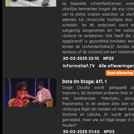
op bepaalde schoonheidseisen, waa
uiterlijke kenmerken kregen die erg schade
van te platte snuiten waardoor ze slec
ademen, tot chronische hoofdpijn door 
schedels. Na dit onderzoek werd e
wetgeving aangenomen om het welzij
rashond te verbeteren. Wat heeft die 
opgeleverd? Is gezondheid inmiddels een 
binnen de rashondenfokkerij? Zembla o
opnieuw of de rashond wel een toekomst
30-03-2025 22:10
NPO2
Informatief.TV
Alle afleveringe
Date On Stage: Afl. 1
Single Claudia wordt gekoppeld 
meesters. De docenten proberen haar in 
met kookkunsten, freestyles, perc
Papiamento. In de andere date zien 
Limburgse Nigel zijn handen vol heeft a
Stefanie en Lakisha. Er wordt gefr
gekriebeld, maar wie wil Nigel langer in 
houden?
30-03-2025 21:40
NPO3