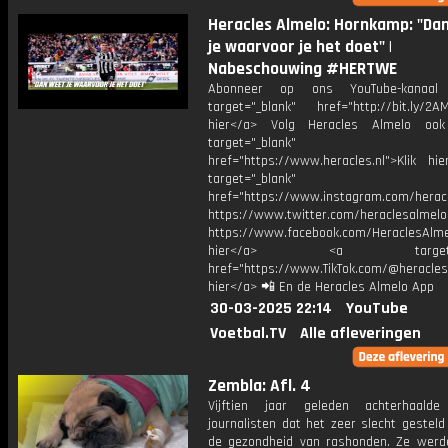
Heracles Almelo: Hornkamp: "Da
je waarvoor je het doet" |
Nabeschouwing #HERTWE
Abonneer op ons YouTube-kanaal
target="_blank" href="http://bit.ly/2AM
hier</a> Volg Heracles Almelo oo
target="_blank"
href="https://www.heracles.nl">Klik hi
target="_blank"
href="https://www.instagram.com/herac
https://www.twitter.com/heraclesalmelo
https://www.facebook.com/HeraclesAlmel
hier</a> <a target="_
href="https://www.TikTok.com/@heracles
hier</a> 📲 En de Heracles Almelo App
30-03-2025 22:14
YouTube
Voetbal.TV
Alle afleveringen
Zembla: Afl. 4
Vijftien jaar geleden achterhaalde
journalisten dat het zeer slecht gestel
de gezondheid van rashonden. Ze werd