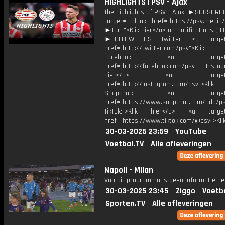
HIGHLIGHTS | PSV - Ajax
The highlights of PSV - Ajax. ►SUBSCRI
target="_blank" href="https://psv.medi
►Turn">Klik hier</a> on notifications (Hit 
►FOLLOW US Twitter: <a target=
href="http://twitter.com/psv">Klik
Facebook: <a target="_
href="http://facebook.com/psv Instagr
hier</a> <a target="_
href="http://instagram.com/psv">Klik
Snapchat: <a target="_
href="https://www.snapchat.com/add/p
TikTok:">Klik hier</a> <a target=
href="https://www.tiktok.com/@psv">Klik
30-03-2025 23:59
YouTube
Voetbal.TV
Alle afleveringen
Napoli - Milan
Van dit programma is geen informatie be
30-03-2025 23:45
Ziggo
Voetb
Sporten.TV
Alle afleveringen