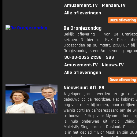
Amusement.TV
Mensen.TV
Alle afleveringen
De Oranjezondag
Bekijk aflevering 11 van De Oranjez
seizoen 3 hier op KIJK. Deze aflev
uitgezonden op 30 maart, 21:38 uur bij
Oranjezondag is een Amusement progr
30-03-2025 21:38
SBS
Amusement.TV
Nieuws.TV
Alle afleveringen
Nieuwsuur: Afl. 88
Afgelopen jaren werden er grote wi
gebouwd op de Noordzee. Het kabinet w
nog veel meer bij komen, maar er lijken
weinig partijen geïnteresseerd om de w
te bouwen. * Hulp voor Myanmar komt op
is hulp onderweg uit India, China, 
Maleisië, Singapore en Rusland. Ons c
is in het gebied. * Elon Musk en zijn DO