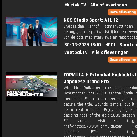
Muziek.TV
Alle afleveringen
NOS Studio Sport: Afl. 12
Livebeelden en/of samenvattinge
belangrijkste sportwedstrijden en -ev
van de dag, met interviews en reportages
30-03-2025 18:10
NPO1
Sporten
Voetbal.TV
Alle afleveringen
FORMULA 1: Extended Highlights |
Japanese Grand Prix
With Kimi Raikkonen nine points behin
Schumacher, the 2003 season finale 
meant the Ferrari man needed just one
secure the title. Sounds simple, but it
be a real mission! Enjoy highlights
deciding race of the epic 2003 season.
F1® videos, visit <a target="
href="https://www.Formula1.com Fol
hier</a> F1®: <a target="_