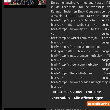
De samenvatting van het duel tussen PS
in de Eredivisie. Na de wedstrijd v
Kenneth Taylor en Davy Klaassen voor d
#psvaja ►SUBSCRIBE NOW <a target=
href="http://ajax.ms/subscribe ►FOL
hier</a> US Website: <a target=
href="https://www.ajax.nl Twitter:">Kli
<a target="_bl
href="http://twitter.com/afcajax Facebo
hier</a> <a target="_
href="http://facebook.com/afcajax
Instagram:">Klik hier</a> <a target
href="http://instagram.com/afcajax TikT
hier</a> <a target="_
href="http://tiktok.com/@afcajax BeRe
hier</a> <a target="_
href="https://bere.al/afcajax Threa
hier</a> <a target="_
href="https://www.threads.net/@afcajax
hier</a>
30-03-2025 23:59
YouTube
Voetbal.TV
Alle afleveringen