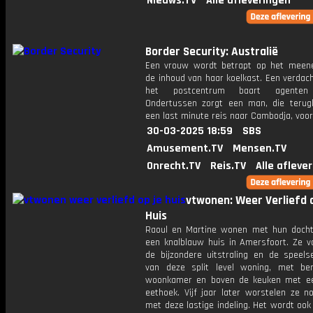
Nieuws.TV
Alle afleveringen
Border Security: Australië
Een vrouw wordt betrapt op het mee
de inhoud van haar koelkast. Een verdach
het postcentrum baart agenten 
Ondertussen zorgt een man, die terug
een last minute reis naar Cambodja, voor
30-03-2025 18:59
SBS
Amusement.TV
Mensen.TV
Onrecht.TV
Reis.TV
Alle afleve
vtwonen: Weer Verliefd o
Huis
Raoul en Martine wonen met hun dochte
een knalblauw huis in Amersfoort. Ze va
de bijzondere uitstraling en de speelse
van deze split level woning, met b
woonkamer en boven de keuken met e
eethoek. Vijf jaar later worstelen ze n
met deze lastige indeling. Het wordt oo