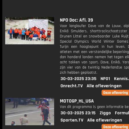
NPO Doc: Afl. 39
Voor langlaufer Dave van de Louw, alpi
Enikö Smulders, shorttrackschaatsster
Drunen Littel en snowboarder Luke Ruijt
Special Olympics World Winter Game
Turijn een hoogtepunt in hun leven. 
atleten met een verstandelijke beperkin
dan honderd landen nemen het tegen elk
acht takken van sport. Dave, Enikö, Yar
zijn vier van de twintig Nederlandse sp
zich hebben geplaatst.
30-03-2025 23:35
NPO1
Kennis
Onrecht.TV
Alle afleveringen
MOTOGP_HL_USA
Van dit programma is geen informatie be
30-03-2025 23:15
Ziggo
Formul
Sporten.TV
Alle afleveringen