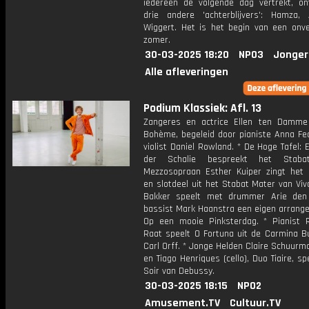
iedereen de volgende dag vertrekt, on
drie andere 'achterblijvers': Hamza, 
Wiggert. Het is het begin van een onver
zomer.
30-03-2025 18:20
NPO3
Jonger
Alle afleveringen
Podium Klassiek: Afl. 13
Zangeres en actrice Ellen ten Damme
Bohème, begeleid door pianiste Anna Fe
violist Daniel Rowland. * De Hoge Tafel
der Schalie bespreekt het Staba
Mezzosopraan Esther Kuiper zingt het 
en slotdeel uit het Stabat Mater van Viva
Bakker speelt met drummer Arie den
bassist Mark Haanstra een eigen arrang
Op een mooie Pinksterdag. * Pianist 
Raat speelt O Fortuna uit de Carmina B
Carl Orff. * Jonge Helden Claire Schuurm
en Tiago Henriques (cello), Duo Tiaire, s
Soir van Debussy.
30-03-2025 18:15
NPO2
Amusement.TV
Cultuur.TV