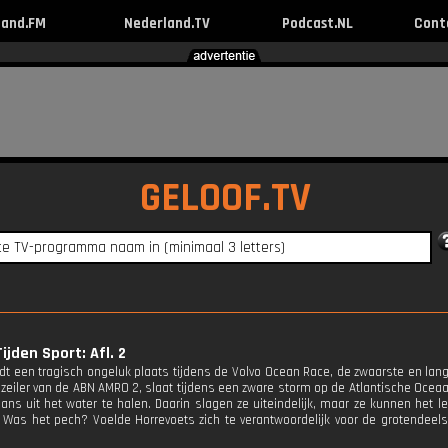
land.FM
Nederland.TV
Podcast.NL
Cont
GELOOF.TV
ijden Sport: Afl. 2
ndt een tragisch ongeluk plaats tijdens de Volvo Ocean Race, de zwaarste en lang
 zeiler van de ABN AMRO 2, slaat tijdens een zware storm op de Atlantische Oceaa
ans uit het water te halen. Daarin slagen ze uiteindelijk, maar ze kunnen het 
Was het pech? Voelde Horrevoets zich te verantwoordelijk voor de grotendeel