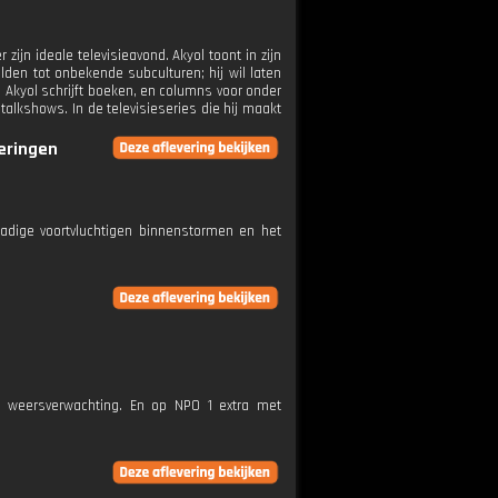
ijn ideale televisieavond. Akyol toont in zijn
en tot onbekende subculturen; hij wil laten
. Akyol schrijft boeken, en columns voor onder
alkshows. In de televisieseries die hij maakt
veringen
dadige voortvluchtigen binnenstormen en het
e weersverwachting. En op NPO 1 extra met