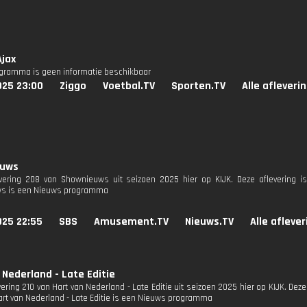
Ajax
ogramma is geen informatie beschikbaar
025 23:00
Ziggo
Voetbal.TV
Sporten.TV
Alle afleveri
euws
evering 208 van Shownieuws uit seizoen 2025 hier op KIJK. Deze aflevering is
s is een Nieuws programma
025 22:55
SBS
Amusement.TV
Nieuws.TV
Alle afleve
 Nederland - Late Editie
vering 210 van Hart van Nederland - Late Editie uit seizoen 2025 hier op KIJK. Deze
Hart van Nederland - Late Editie is een Nieuws programma