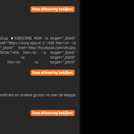
oCup ►SUBSCRIBE NOW <a target="_blank"
ef="https://www.ajax.nl X:">Klik hier</a> <a
_blank" href="http://facebook.com/afcajax
TikTok:">Klik hier</a> <a target="_blank"
ier</a> <a target="_blank"
">Klik hier</a> <a target="_blank"
 analisten en andere gasten na over de etappe