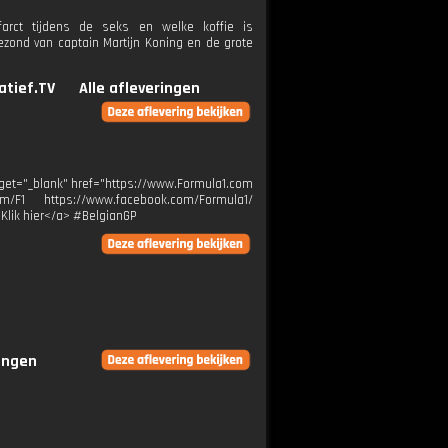
rct tijdens de seks en welke koffie is
ond van captain Martijn Koning en de grote
atief.TV
Alle afleveringen
target="_blank" href="https://www.Formula1.com
m/F1 https://www.facebook.com/Formula1/
>Klik hier</a> #BelgianGP
ringen