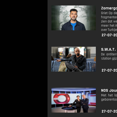
Zomergas
Griet Op de
fragmenten
zien dat w
meer het A
over Turkije
27-07-2
S.W.A.T.
De antiter
station gij
27-07-2
NOS Jour
Met het l
gebarentaa
27-07-2