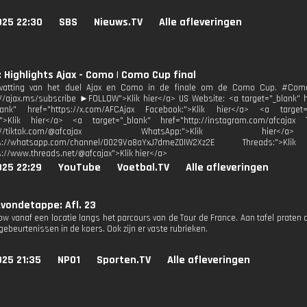
025 22:30
SBS
Nieuws.TV
Alle afleveringen
: Highlights Ajax - Como | Como Cup final
atting van het duel Ajax en Como in de finale om de Como Cup. #Com
://ajax.ms/subscribe ►FOLLOW">Klik hier</a> US Website: <a target="_blank" hr
blank" href="https://x.com/AFCAjax Facebook:">Klik hier</a> <a target="
:">Klik hier</a> <a target="_blank" href="http://instagram.com/afcajax 
http://tiktok.com/@afcajax WhatsApp:">Klik h
tps://whatsapp.com/channel/0029Va8aYxJ7dmeZ0IW2Xz2E Threads:
s://www.threads.net/@afcajax">Klik hier</a>
025 22:29
YouTube
Voetbal.TV
Alle afleveringen
vondetappe: Afl. 23
how vanaf een locatie langs het parcours van de Tour de France. Aan tafel praten
ebeurtenissen in de koers. Ook zijn er vaste rubrieken.
025 21:35
NPO1
Sporten.TV
Alle afleveringen