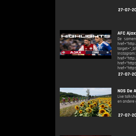
27-07-2
AFC Ajax
De samenv
href="http
target="_
Instagram
href="
href="ht
href="http
27-07-2
NOS De A
Live talks
en andere g
27-07-2