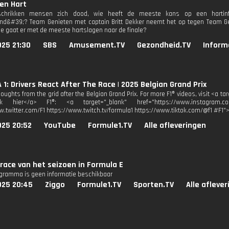
en Hart
chrikken mensen zich dood, wie heeft de meeste kans op een hartinfa
d&#39;? Team Genieten met captain Britt Dekker neemt het op tegen Team Gez
Wie gaat er met de meeste hartslagen naar de finale?
025 21:30
SBS
Amusement.TV
Gezondheid.TV
Inform
1: Drivers React After The Race | 2025 Belgian Grand Prix
oughts from the grid after the Belgian Grand Prix. For more F1® videos, visit <a 
lik hier</a> F1®: <a target="_blank" href="https://www.instagram.co
w.twitter.com/F1 https://www.twitch.tv/formula1 https://www.tiktok.com/@f1 #F1"
025 20:52
YouTube
Formule1.TV
Alle afleveringen
race van het seizoen in Formula E
ogramma is geen informatie beschikbaar
025 20:45
Ziggo
Formule1.TV
Sporten.TV
Alle afleve