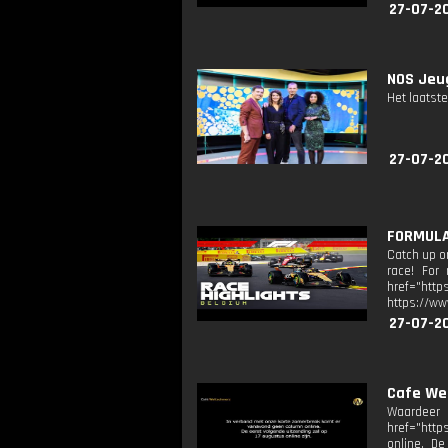
27-07-2
NOS Jeug
Het laatste
27-07-2
FORMULA 
Catch up o
race! For 
href="http
https://ww
27-07-2
Cafe We
Waardeer
href="http
online. De