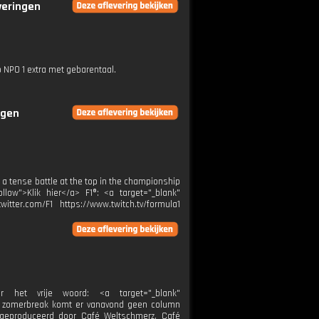
everingen
p NPO 1 extra met gebarentaal.
ngen
 a tense battle at the top in the championship
llow">Klik hier</a> F1®: <a target="_blank"
itter.com/F1 https://www.twitch.tv/formula1
het vrije woord: <a target="_blank"
te zomerbreak komt er vanavond geen column
is geproduceerd door Café Weltschmerz. Café