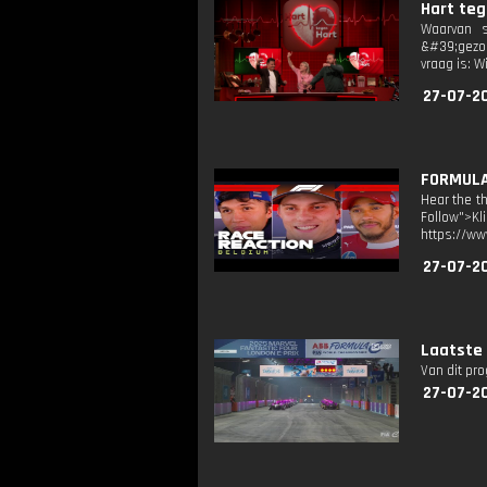
Hart teg
Waarvan s
&#39;gezon
vraag is: 
27-07-2
FORMULA 
Hear the th
Follow">K
https://ww
27-07-2
Laatste 
Van dit pr
27-07-2