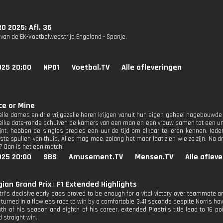
O 2025: Afl. 36
 van de EK-Voetbalwedstrijd Engeland - Spanje.
025 20:00
NPO1
Voetbal.TV
Alle afleveringen
ce or Mine
ezelle dames en drie vrijgezelle heren krijgen vanuit hun eigen geheel nagebouwd
j elke date-ronde schuiven de kamers van een man en een vrouw samen tot een 
jnt, hebben de singles precies een uur de tijd om elkaar te leren kennen. Ied
ste spullen van thuis. Alles mag mee, zolang het maar laat zien wie ze zijn. Na dr
? Dan is het een match!
025 20:00
SBS
Amusement.TV
Mensen.TV
Alle aflev
gian Grand Prix | F1 Extended Highlights
ri's decisive early pass proved to be enough for a vital victory over teammate an
ri turned in a flawless race to win by a comfortable 3.41 seconds despite Norris ha
ixth of his season and eighth of his career, extended Piastri's title lead to 16 
d straight win.