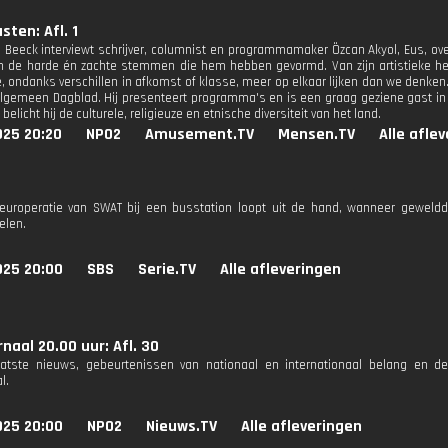
ten: Afl. 1
 Beeck interviewt schrijver, columnist en programmamaker Özcan Akyol, Eus, over z
 de harde én zachte stemmen die hem hebben gevormd. Van zijn artistieke held
e, ondanks verschillen in afkomst of klasse, meer op elkaar lijken dan we denken
lgemeen Dagblad. Hij presenteert programma's en is een graag geziene gast in t
 belicht hij de culturele, religieuze en etnische diversiteit van het land.
025 20:20
NPO2
Amusement.TV
Mensen.TV
Alle afle
reuroperatie van SWAT bij een busstation loopt uit de hand, wanneer geweld
zelen.
025 20:00
SBS
Serie.TV
Alle afleveringen
naal 20.00 uur: Afl. 30
aatste nieuws, gebeurtenissen van nationaal en internationaal belang en d
l.
025 20:00
NPO2
Nieuws.TV
Alle afleveringen