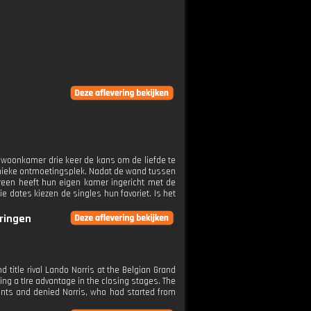
e woonkamer drie keer de kans om de liefde te
unieke ontmoetingsplek. Nadat de wand tussen
ereen heeft hun eigen kamer ingericht met de
ie dates kiezen de singles hun favoriet. Is het
eringen
d title rival Lando Norris at the Belgian Grand
ving a tIre advantage in the closing stages. The
points and denied Norris, who had started from