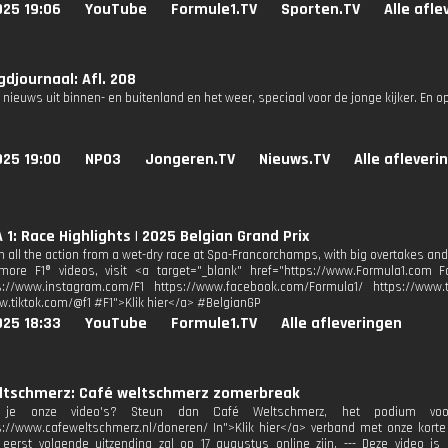
025 19:06
YouTube
Formule1.TV
Sporten.TV
Alle afl
djournaal: Afl. 208
 nieuws uit binnen- en buitenland en het weer, speciaal voor de jonge kijker. En o
025 19:00
NPO3
Jongeren.TV
Nieuws.TV
Alle afleveri
1: Race Highlights | 2025 Belgian Grand Prix
n all the action from a wet-dry race at Spa-Francorchamps, with big overtakes and
more F1® videos, visit <a target="_blank" href="https://www.Formula1.com Fo
s://www.instagram.com/F1 https://www.facebook.com/Formula1/ https://www.tw
w.tiktok.com/@f1 #F1">Klik hier</a> #BelgianGP
025 18:33
YouTube
Formule1.TV
Alle afleveringen
ltschmerz: Café weltschmerz zomerbreak
 je onze video's? Steun dan Café Weltschmerz, het podium voor 
s://www.cafeweltschmerz.nl/doneren/ In">Klik hier</a> verband met onze kor
 eerst volgende uitzending zal op 17 augustus online zijn. --- Deze video 