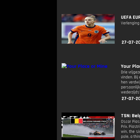
UEFA EUR
Verlenging
27-07-2
Your Pla
Drie vrijg
vinden. Bi
hen verdwi
persoonlijk
wederzijds
27-07-2
TSN: Bel
Oscar Piast
Prix. Piast
win, the s
pole, a thir