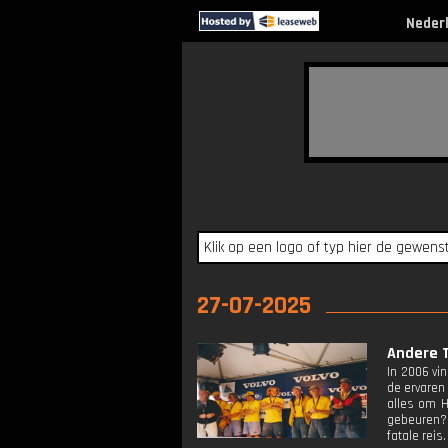
Neder
27-07-2025
Andere T
In 2006 vi
de ervaren
alles om H
gebeuren? 
fatale reis.