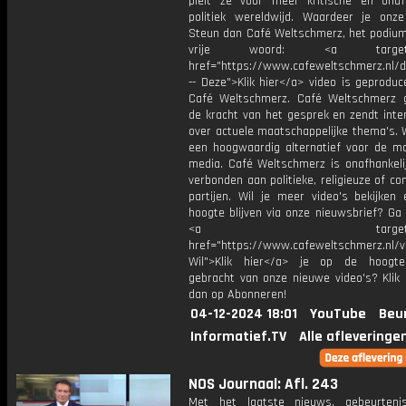
pleit ze voor meer kritische en onafh
politiek wereldwijd. Waardeer je onze
Steun dan Café Weltschmerz, het podium
vrije woord: <a target="_
href="https://www.cafeweltschmerz.nl/d
-- Deze">Klik hier</a> video is geprodu
Café Weltschmerz. Café Weltschmerz g
de kracht van het gesprek en zendt inte
over actuele maatschappelijke thema's. 
een hoogwaardig alternatief voor de m
media. Café Weltschmerz is onafhankelij
verbonden aan politieke, religieuze of c
partijen. Wil je meer video's bekijken
hoogte blijven via onze nieuwsbrief? Ga
<a target="_bl
href="https://www.cafeweltschmerz.nl/v
Wil">Klik hier</a> je op de hoogt
gebracht van onze nieuwe video's? Klik 
dan op Abonneren!
04-12-2024 18:01
YouTube
Beu
Informatief.TV
Alle afleveringe
NOS Journaal: Afl. 243
Met het laatste nieuws, gebeurteni