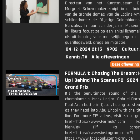
Directeur van het Kunstmuseum 
Margriet Schavemaker kruipt in de hui
van de grande dames van de Latijns-Am
schilderkunst: de 91-jarige Colombiaans
González. In haar schilderijen in Museu
in Tilburg focust ze op een enkel lichamel
als uitdrukking voor menselijk begrip in 
guerillageweld, drugs en migratie.
04-12-2024 21:15
NPO2
Cultuur
Kennis.TV
Alle afleveringen
FORMULA 1: Chasing The Dream: 
Up | Behind The Scenes F2 | 2024
Grand Prix
It's the penultimate round of the
championship! Isack Hadjar, Gabriel Bort
Paul Aron battle in Qatar, hoping to ste
as they head into Abu Dhabi with the ti
line. For more F1® videos, visit <a targe
href="https://www.Formula1.com Fol
hier</a> F1®: <a target="_
href="https://www.instagram.com/F1
https://www.facebook.com/Formula1/