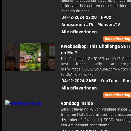
mannen diepgaande gesprekken voere
liefde voor het acteren en het schilderen
leven en de dood.
04-12-2024 22:20
NPO2
Amusement.TV
Mensen.TV
Alle afleveringen
Kwebbelkop: This Challenge SNI
on Me!?
This Challenge SNITCHED on Me!? Che
best friend: Jelly: <a target=
href="https://www.youtube.com/watch?v
FoIt3s">Klik hier</a>
04-12-2024 21:56
YouTube
Gam
Alle afleveringen
Vandaag Inside
Bekijk aflevering 78 van Vandaag Inside u
6 hier op KIJK. Deze aflevering is uitgez
december, 21:34 uur bij SBS6. Vandaag 
een Amusement programma