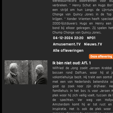
werelduurrecord baanrennen voor 80
verbreken. * Henry Schut en Hugo Bor
een strijd om hun Langs de Lijn-tu
Change van Quincy Jones in de Top
krijgen. * Xander Vrienten heeft speciaa
2000-lijstduwers Hugo en Henry een
band bij elkaar gekregen. Zij spelen h
Chump Change van Quincy Jones.
04-12-2024 22:20
NPO1
Amusement.TV
Nieuws.TV
Alle afleveringen
Ik bèn niet oud: Afl. 1
Wilfried de Jong zoekt Jeroen Krabbé
bossen rond Dalfsen, waar hij al j
vakantiehuisje bezit. Hij trekt een aanta
met een van Nederlands bekendste a
gaat op zoek naar zijn drijfveer. H
familiehuis in het bos is voor Jeroen 
plek waar hij zich veilig voelt, tussen de
de spechten. Ver weg van Holly
Amsterdam komt hij er tot rust en 
inspiratie. Het is ook de plek waa