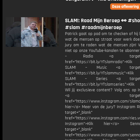
SLAM!: Raad Mijn Beroep 👀 #sho
#slam #raadmijnberoep
Patrick gaat op pad om te checken of hij
wat de mensen op straat voor werk doe
jury om te raden wat de mensen zijn! V
niet op onze YouTube-kanalen te abonner
– Radio <a target="_b
href="https://bit.ly/YTslamradio">Klik
SLAM! – Music <a target="_
href="https://bit.ly/YTslammusic">Klik
SLAM! – Series <a target="
href="https://bit.ly/YTslamseries">Klik
Wil jij exclusieve content? Volg ons op 
<a target="_bl
href="https://www.instagram.com/slamoff
hier</a> Meer van de jury? Instagram Ri
target="_blank"
href="https://www.instagram.com/ries.v
Instagram">Klik hier</a> Se
target="_blank"
href="https://www.instagram.com/senna