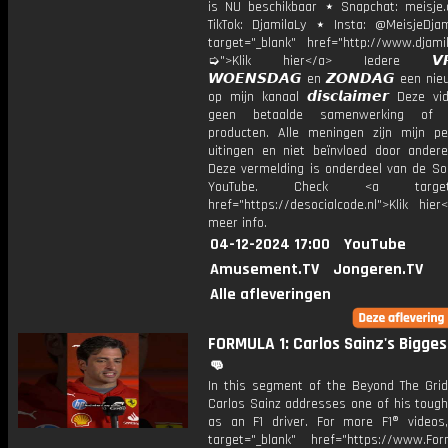
is NU beschikbaar ⋆ Snapchat: meisje.
TikTok: DjamilaLy ⋆ Insta: @MeisjeDja
target="_blank" href="http://www.djamil
➭">Klik hier</a> Iedere 𝙑𝙍𝙄
𝙒𝙊𝙀𝙉𝙎𝘿𝘼𝙂 en 𝙕𝙊𝙉𝘿𝘼𝙂 een ni
op mijn kanaal 𝙙𝙞𝙨𝙘𝙡𝙖𝙞𝙢𝙚𝙧 Deze v
geen betaalde samenwerking of 
producten. Alle meningen zijn mijn per
uitingen en niet beïnvloed door andere 
Deze vermelding is onderdeel van de Soc
YouTube. Check <a target="
href="https://desocialcode.nl">Klik hie
meer info.
04-12-2024 17:00
YouTube
Amusement.TV
Jongeren.TV
Alle afleveringen
FORMULA 1: Carlos Sainz's Bigges
👊
In this segment of the Beyond The Grid
Carlos Sainz addresses one of his tough
as an F1 driver. For more F1® videos,
target="_blank" href="https://www.For