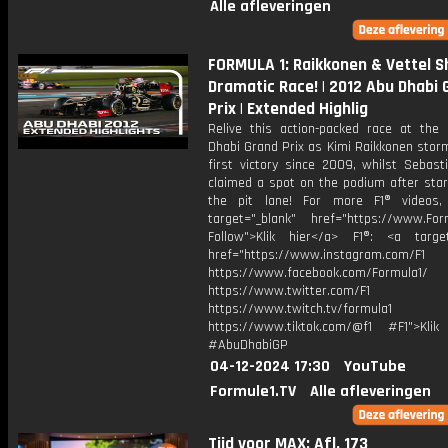
Alle afleveringen
FORMULA 1: Raikkonen & Vettel Sh
Dramatic Race! | 2012 Abu Dhabi 
Prix | Extended Highlig
Relive this action-packed race at the
Dhabi Grand Prix as Kimi Raikkonen stor
first victory since 2009, whilst Sebast
claimed a spot on the podium after star
the pit lane! For more F1® videos,
target="_blank" href="https://www.For
Follow">Klik hier</a> F1®: <a target
href="https://www.instagram.com/F1
https://www.facebook.com/Formula1/
https://www.twitter.com/F1
https://www.twitch.tv/formula1
https://www.tiktok.com/@f1 #F1">Klik
#AbuDhabiGP
04-12-2024 17:30
YouTube
Formule1.TV
Alle afleveringen
Tijd voor MAX: Afl. 173