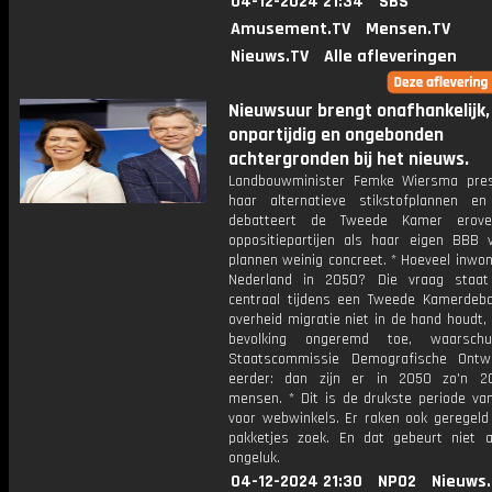
04-12-2024 21:34
SBS
Amusement.TV
Mensen.TV
Nieuws.TV
Alle afleveringen
Nieuwsuur brengt onafhankelijk,
onpartijdig en ongebonden
achtergronden bij het nieuws.
Landbouwminister Femke Wiersma pre
haar alternatieve stikstofplannen e
debatteert de Tweede Kamer erove
oppositiepartijen als haar eigen BBB 
plannen weinig concreet. * Hoeveel inwo
Nederland in 2050? Die vraag staat
centraal tijdens een Tweede Kamerdeba
overheid migratie niet in de hand houdt
bevolking ongeremd toe, waarsc
Staatscommissie Demografische Ontwi
eerder: dan zijn er in 2050 zo'n 2
mensen. * Dit is de drukste periode van
voor webwinkels. Er raken ook geregeld
pakketjes zoek. En dat gebeurt niet a
ongeluk.
04-12-2024 21:30
NPO2
Nieuws