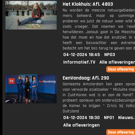
Het Klokhuis: Afl. 4803
Nu worden de meeste natuurgebieden
mens beheerd, maar op sommige 
proberen we juist de natuur weer wild 
zoals vroeger. Dat noemen we 'rewil
herwilderen. Janouk gaat in De Maashor
hoe dat moet en hoe dat eruitziet. In 
heeft een boswachter een extrem
bedacht om het bos terug te geven aan d
04-12-2024 18:45
NPO3
Informatief.TV
Alle afleveringe
EenVandaag: Afl. 290
Gemeente Amsterdam kan geen opvan
voor verwarde asielzoeker * Mislukte ma
in Zuid-Korea: wat is er aan de hand? 
probeert opnieuw om onderwijsbezuinigi
de Kamer te krijgen * Crisis bij Volk
Duitsland
04-12-2024 18:30
NPO1
Nieuws.
Alle afleveringen