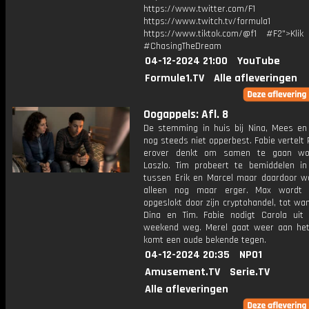
https://www.twitter.com/F1
https://www.twitch.tv/formula1
https://www.tiktok.com/@f1 #F2">Klik
#ChasingTheDream
04-12-2024 21:00
YouTube
Formule1.TV
Alle afleveringen
Oogappels: Afl. 8
De stemming in huis bij Nina, Mees en
nog steeds niet opperbest. Fabie vertelt 
erover denkt om samen te gaan w
Laszlo. Tim probeert te bemiddelen in
tussen Erik en Marcel maar daardoor wo
alleen nog maar erger. Max wordt 
opgeslokt door zijn cryptohandel, tot w
Dina en Tim. Fabie nodigt Carola uit
weekend weg. Merel gaat weer aan he
komt een oude bekende tegen.
04-12-2024 20:35
NPO1
Amusement.TV
Serie.TV
Alle afleveringen