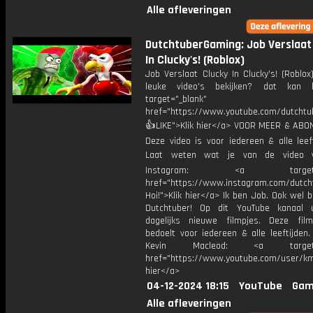
Alle afleveringen
DutchtuberGaming: Job Verslaat
In Clucky's! (Roblox)
Job Verslaat Clucky In Clucky's! (Roblo
leuke video's bekijken? dat kan h
target="_blank"
href="https://www.youtube.com/dutcht
👍LIKE">Klik hier</a> VOOR MEER & ABO
Deze video is voor iedereen & alle leef
Laat weten wat je van de video v
Instagram: <a target="_
href="https://www.instagram.com/dutch
Hoi!">Klik hier</a> Ik ben Job. Ook wel 
Dutchtuber! Op dit YouTube kanaal 
dagelijks nieuwe filmpjes. Deze film
bedoelt voor iedereen & alle leeftijden
Kevin Macleod: <a target="
href="https://www.youtube.com/user/km
hier</a>
04-12-2024 18:15
YouTube
Gam
Alle afleveringen