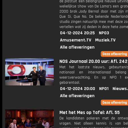
de plastuit een belangrijke nieuwe uitvin
wekelijkse show van De Lama's een grote 
2000 brak Jody Bernal door met zijn m
Que Si, Que No. De bekende Nederland
studio zingen natuurlijk mee met deze z
vertellen wat zij deden in deze hete zome
04-12-2024 20:25
NPO3
Amusement.TV
Muziek.TV
Alle afleveringen
NOS Journaal 20.00 uur: Afl. 242
Met het laatste nieuws, gebeurteni
nationaal en internationaal bela
weersverwachting. En op NPO 1 e
gebarentaal.
04-12-2024 20:00
NPO1
Nieuws
Alle afleveringen
Met het Mes op Tafel: Afl. 55
De kandidaten pokeren met de antwo
vragen. Niet alleen kennis is van be