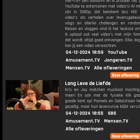
hier</a> ben Giovanni en ik probeer het 
YouTube te entertainen met video's! Al mi
zijn in 1080p, dat betekent dus HD! 
video's als verhalen over levensgebeur
vlogs en allerlei challenges en rando
Reizen en vloggen vind ik het leukste o
Ik upload ook veel video's met mijn fam
dat wordt altijd goed ontvangen. Elke da
kan jij een video verwachten.
04-12-2024 18:59
YouTube
Amusement.TV
Jongeren.TV
Mensen.TV
Alle afleveringen
Lang Leve de Liefde
Kris en Joy matchen muzikaal machti
meer! En ook met de fysieke klik ga
goede kant op! Pamela en Sebastiaan h
gezellig, maar hun levensvisie blijkt versch
04-12-2024 18:55
SBS
Amusement.TV
Mensen.TV
Alle afleveringen