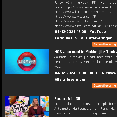
Follow">Klik hier</a> F1®: <a target
href="https://www.instagram.com/F1
https://www.facebook.com/Formula1/
https://www.twitter.com/F1
https://www.twitch.tv/formula1
https://www.tiktok.com/@f1 #F1">Klik hi
04-12-2024 17:00
YouTube
Formule1.TV
Alle afleveringen
NOS Journaal in Makkelijke Taal: 
Journaal in makkelijke taal met extra ui
een rustig tempo. Met het laatste nieu
weer.
04-12-2024 17:00
NPO1
Nieuws.
Alle afleveringen
Radar: Afl. 30
Multimediaal consumentenplatf
Antoinette Hertsenberg en Fons Hen
misstanden signalee