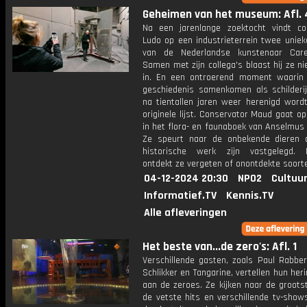
Geheimen van het museum: Afl. 
Na een jarenlange zoektocht vindt co
Ludo op een industrieterrein twee uniek
van de Nederlandse kunstenaar Care
Samen met zijn collega's blaast hij ze n
in. En een ontroerend moment waarin
geschiedenis samenkomen als schilderi
na tientallen jaren weer herenigd wordt
originele lijst. Conservator Maud gaat o
in het flora- en faunaboek van Anselmus
Ze speurt naar de onbekende dieren d
historische werk zijn vastgelegd. 
ontdekt ze vergeten of onontdekte soort
04-12-2024 20:30
NPO2
Cultuur
Informatief.TV
Kennis.TV
Alle afleveringen
Het beste van...de zero's: Afl. 1
Verschillende gasten, zoals Paul Rabber
Schlikker en Tangarine, vertellen hun her
aan de zeroes. Ze kijken naar de groots
de vetste hits en verschillende tv-show