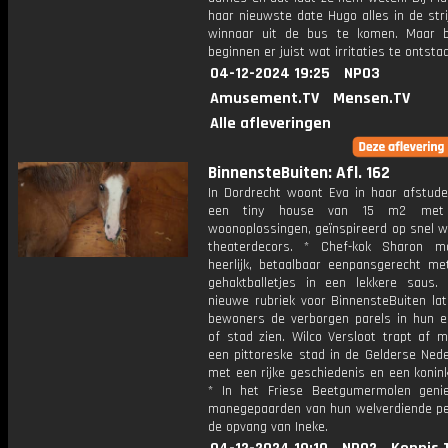
haar nieuwste date Hugo alles in de str
winnaar uit de bus te komen. Maar b
beginnen er juist wat irritaties te ontsta
04-12-2024 19:25
NPO3
Amusement.TV
Mensen.TV
Alle afleveringen
BinnensteBuiten: Afl. 162
In Dordrecht woont Eva in haar afstudee
een tiny house van 15 m2 met 
woonoplossingen, geïnspireerd op snel w
theaterdecors. * Chef-kok Sharon m
heerlijk, betaalbaar eenpansgerecht met
gehaktballetjes in een lekkere saus.
nieuwe rubriek voor BinnensteBuiten lat
bewoners de verborgen parels in hun e
of stad zien. Wilco Versloot trapt af m
een pittoreske stad in de Gelderse Ned
met een rijke geschiedenis en een koninkli
* In het Friese Beetgumermolen geni
manegepaarden van hun welverdiende pe
de opvang van Ineke.