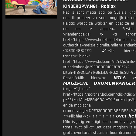
KINDEROPVANG! - Roblox
Het is echt mega saai op Suzie's kind
dus ik probeer zo snel mogelijk te on
Helaas wordt ze wakker en doet ze er 
om ons te stoppen... Bestel 
Vriendenboekje: ➭ <a target="
href="https://www.boekhandelbroekhuis.
authortitle=meisje-djamila/mila-vriendenb
-9789048875719 ➭">Klik hier
target="_blank"
href="https://www.bol.com/nl/nl/p/mila-
vriendenboekje/9300000183767652/?
bltgh=lfBv3NIzA31F9IcTxL9NFQ.2_18.30.Pro
Bestel">Klik hier</a> 𝙈𝙄𝙇𝘼 
𝙈𝘼𝙂𝙄𝙎𝘾𝙃𝙀 𝘿𝙍𝙊𝙈𝙀𝙉𝙑𝘼𝙉𝙂
target="_blank"
href="https://partner.bol.com/click/click?
p=2&t=url&s=1358498&f=TXL&url=http
en-de-magische-
dromenvanger%2F9300000168513624%2
↑">Klik hier</a> ↑ ↑ ↑ ↑ ↑ ↑ ↑ 𝙤𝙫𝙚𝙧 𝙝𝙚𝙩
Mila is jarig en krijgt een dromenvange
tante! Wat blijkt? Dat deze magisch is 
grote avonturen stuurt in haar dromen »