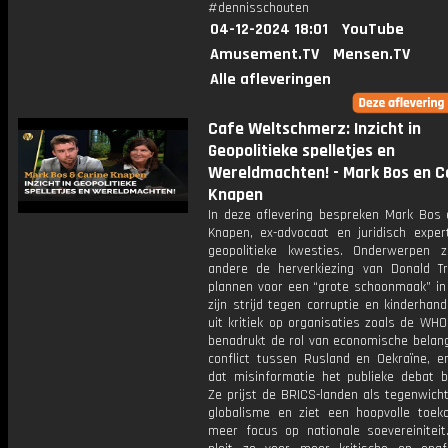
#dennisschouten
04-12-2024 18:01
YouTube
Amusement.TV
Mensen.TV
Alle afleveringen
Cafe Weltschmerz: Inzicht in
Geopolitieke spelletjes en
Wereldmachten! - Mark Bos en C
Knapen
In deze aflevering bespreken Mark Bos 
Knapen, ex-advocaat en juridisch expert
geopolitieke kwesties. Onderwerpen z
andere de herverkiezing van Donald Tr
plannen voor een “grote schoonmaak” in
zijn strijd tegen corruptie en kinderhand
uit kritiek op organisaties zoals de WH
benadrukt de rol van economische belang
conflict tussen Rusland en Oekraïne, e
dat misinformatie het publieke debat be
Ze prijst de BRICS-landen als tegenwich
globalisme en ziet een hoopvolle toe
meer focus op nationale soevereiniteit.