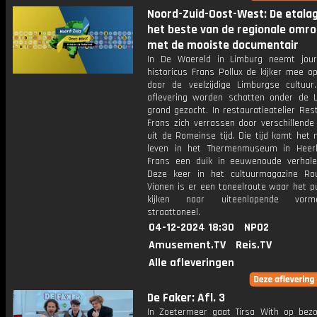
Noord-Zuid-Oost-West: De etala
het beste van de regionale omr
met de mooiste documentair
In De Waereld in Limburg neemt jour
historicus Frans Pollux de kijker mee o
door de veelzijdige Limburgse cultuur
aflevering worden schatten onder de 
grond gezocht. In restauratieatelier Res
Frans zich verrassen door verschillende
uit de Romeinse tijd. Die tijd komt het
leven in het Thermenmuseum in Heer
Frans een duik in eeuwenoude verhal
Deze keer in het cultuurmagazine Ro
Vianen is er een toneelroute waar het p
kijken naar uiteenlopende vor
straattoneel.
04-12-2024 18:30
NPO2
Amusement.TV
Reis.TV
Alle afleveringen
De Faker: Afl. 3
In Zoetermeer gaat Tirsa With op bezo