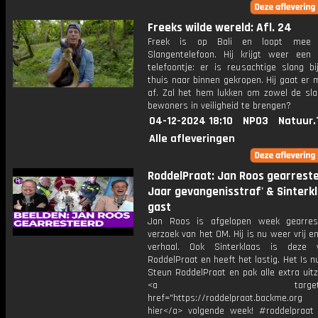
Freeks wilde wereld: Afl. 24
Freek is op Bali en loopt mee
Slangentelefoon. Hij krijgt weer een b
telefoontje: er is reusachtige slang b
thuis naar binnen gekropen. Hij gaat er
af. Zal het hem lukken om zowel de sla
bewoners in veiligheid te brengen?
04-12-2024 18:10
NPO3
Natuur.
Alle afleveringen
RoddelPraat: Jan Roos gearreste
Jaar gevangenisstraf' & Sinterkl
gast
Jan Roos is afgelopen week gearres
verzoek van het OM. Hij is nu weer vrij en
verhaal. Ook Sinterklaas is deze 
RoddelPraat en heeft het lastig. Het Is nu
Steun RoddelPraat en pak alle extra uit
<a target="_bl
href="https://roddelpraat.backme.org 
hier</a> volgende week! #roddelpraat