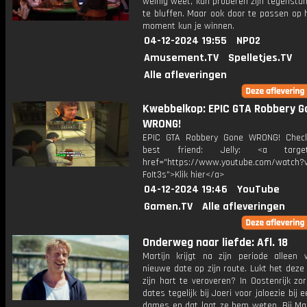
weinig weet, kan proberen zijn tegensta
te bluffen. Maar ook door te passen op 
moment kun je winnen.
04-12-2024 19:55
NPO2
Amusement.TV
Spelletjes.TV
Alle afleveringen
Kwebbelkop: EPIC GTA Robbery G
WRONG!
EPIC GTA Robbery Gone WRONG! Chec
best friend: Jelly: <a target=
href="https://www.youtube.com/watch?v
FoIt3s">Klik hier</a>
04-12-2024 19:46
YouTube
Gamen.TV
Alle afleveringen
Onderweg naar liefde: Afl. 18
Martijn krijgt na zijn periode alleen
nieuwe date op zijn route. Lukt het dez
zijn hart te veroveren? In Oostenrijk z
dates tegelijk bij Joeri voor jaloezie bij 
dames en dat laat ze hem weten. Bij Mar