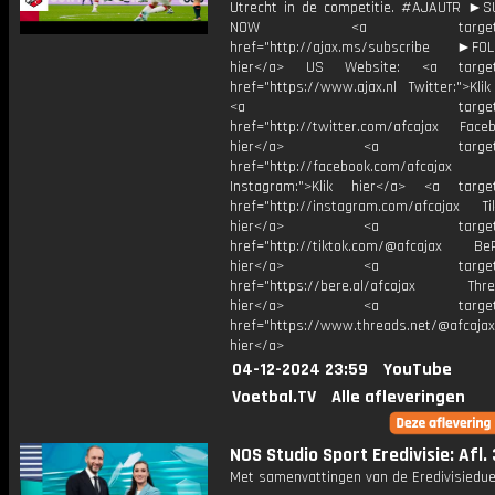
Utrecht in de competitie. #AJAUTR ►
NOW <a target="_b
href="http://ajax.ms/subscribe ►FOL
hier</a> US Website: <a target=
href="https://www.ajax.nl Twitter:">Kli
<a target="_bl
href="http://twitter.com/afcajax Facebo
hier</a> <a target="_
href="http://facebook.com/afcajax
Instagram:">Klik hier</a> <a target
href="http://instagram.com/afcajax TikT
hier</a> <a target="_
href="http://tiktok.com/@afcajax BeRe
hier</a> <a target="_
href="https://bere.al/afcajax Threa
hier</a> <a target="_
href="https://www.threads.net/@afcajax
hier</a>
04-12-2024 23:59
YouTube
Voetbal.TV
Alle afleveringen
NOS Studio Sport Eredivisie: Afl.
Met samenvattingen van de Eredivisiedue