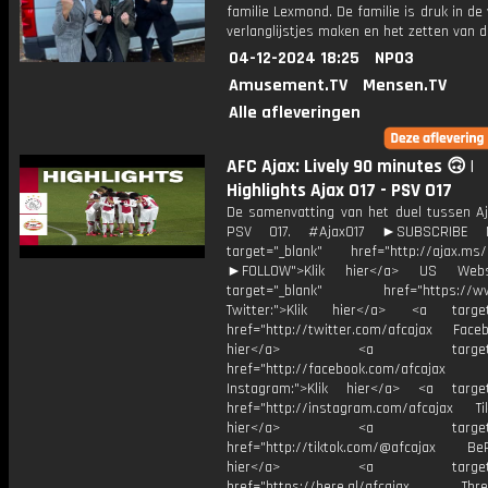
familie Lexmond. De familie is druk in d
verlanglijstjes maken en het zetten van 
04-12-2024 18:25
NPO3
Amusement.TV
Mensen.TV
Alle afleveringen
AFC Ajax: Lively 90 minutes 🙃 |
Highlights Ajax O17 - PSV O17
De samenvatting van het duel tussen Aj
PSV O17. #AjaxO17 ►SUBSCRIBE
target="_blank" href="http://ajax.ms/
►FOLLOW">Klik hier</a> US Webs
target="_blank" href="https://www
Twitter:">Klik hier</a> <a target=
href="http://twitter.com/afcajax Facebo
hier</a> <a target="_
href="http://facebook.com/afcajax
Instagram:">Klik hier</a> <a target
href="http://instagram.com/afcajax TikT
hier</a> <a target="_
href="http://tiktok.com/@afcajax BeRe
hier</a> <a target="_
href="https://bere.al/afcajax Threa