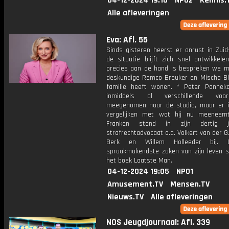
04-12-2024 19:10
NPO2
Kennis.
Alle afleveringen
Eva: Afl. 55
Sinds gisteren heerst er onrust in Zuid
de situatie blijft zich snel ontwikkele
precies aan de hand is bespreken we m
deskundige Remco Breuker en Mischa Blo
familie heeft wonen. * Peter Pannek
inmiddels al verschillende voorst
meegenomen naar de studio, maar er i
vergelijken met wat hij nu meeneemt
Franken stond in zijn dertig j
strafrechtadvocaat o.a. Volkert van der G.
Berk en Willem Holleeder bij. 
spraakmakendste zaken van zijn leven sc
het boek Laatste Man.
04-12-2024 19:05
NPO1
Amusement.TV
Mensen.TV
Nieuws.TV
Alle afleveringen
NOS Jeugdjournaal: Afl. 339