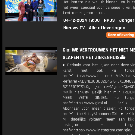
Het laatste nieuws uit binnen- en buit
het weer, speciaal voor de jonge kijker.
1 extra met gebarentaal.
04-12-2024 19:00
NPO3
Jonger
Nieuws.TV
Alle afleveringen
Gio: WE VERTROUWEN HET NIET ME
SLAPEN IN HET ZIEKENHUIS🚑
♦ Bedankt voor het kijken naar deze vid
kerst met bol: <a target="
href="https://www.bol.com/nl/nl/sf/kers
Referrer=ADVNLGOO002046-6F3XLDMQVZ
621257079774&gad_source=1&gclid=Cj
">Klik hier</a> Bekijk hier mijn TRUI
MEER VETTE DINGEN: <a target="
href="http://www.gioxl.nl -">Klik 
Abonneer voor meer plezier: <a target
href="http://bit.ly/AbonneerGXL ♦">Klik
Mij dagelijks volgen? Neem een kijkj
Instagram: <a target="_
href="https://www.instagram.com/gio/