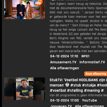
Tom Egbers keert terug op televisie. Da
met de documentaireserie Toms Sportverh
blikt met ons vooruit. * Jeroen Derks v
er gebeurde toen mensen voor het eers
nuttigden. Welke rol speelt alcohol in d
van de mens? * Gert Elzinga en Peter Go
terug op het enige concert dat The Beat
in Nederland, 60 jaar geleden het dorpje 
Boris Kingma van TNO, vertelt ons mee
nieuwe hittekrachtindex. * Bolistic Sm
door Nederland met muziek van The Be
geven een voorproefje met een optreden.
04-12-2024 17:10
NPO1
Amusement.TV
Informatief.TV
Alle afleveringen
StukTV: 'Voetbal HOOLIGANS zij
mensen' 💀 #stuk #stukje #hool
#voetbal #stelling #mening #
Van dit programma is geen informatie be
04-12-2024 17:00
YouTube
Jongeren.TV
Alle afleveringen