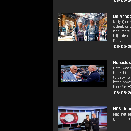
08-05-2
De Afhaa
Kelly-Qian
schuilt er
naar roots 
blijkt de 
Kan ze eig
08-05-2
Heracles
Deze week 
href="http:
target="
https://w
hier</a> 
08-05-2
NOS Jour
Met het l
gebarentaa