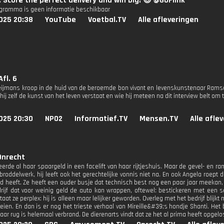
 Score the perfect delivery and win big! ​⁠​⁠😍 @GoFlink
ogramma is geen informatie beschikbaar
025 20:38
YouTube
Voetbal.TV
Alle afleveringen
Afl. 6
ijmans kroop in de huid van de beroemde bon vivant en levenskunstenaar Ramses
 hij zelf de kunst van het leven verstaat en wie hij meteen na dit interview belt om
025 20:30
NPO2
Informatief.TV
Mensen.TV
Alle afle
Onrecht
erde al haar spaargeld in een facelift van haar rijtjeshuis. Maar de gevel- en ra
 broddelwerk, hij leeft ook het gerechtelijke vonnis niet na. En ook Angela roept d
d heeft. Ze heeft een ouder busje dat technisch best nog een paar jaar meekan, ma
rijf dat voor weinig geld de auto kan wrappen, oftewel: bestickeren met een
staat ze perplex: hij is alleen maar lelijker geworden. Overleg met het bedrijf blijk
en. En dan is er nog het trieste verhaal van Mireille&#39;s hondje Shanti. Het be
haar rug is helemaal verbrand. De dierenarts vindt dat ze het al prima heeft opgelo