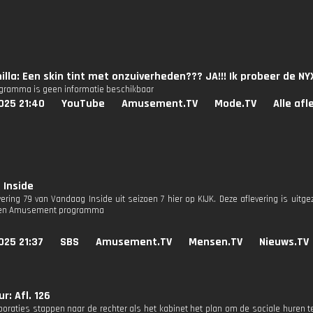
lla: Een skin tint met onzuiverheden??? JA!!! Ik probeer de 
ogramma is geen informatie beschikbaar
025 21:40
YouTube
Amusement.TV
Mode.TV
Alle afl
 Inside
evering 79 van Vandaag Inside uit seizoen 7 hier op KIJK. Deze aflevering is uit
 een Amusement programma
025 21:37
SBS
Amusement.TV
Mensen.TV
Nieuws.TV
r: Afl. 126
oraties stappen naar de rechter als het kabinet het plan om de sociale huren te