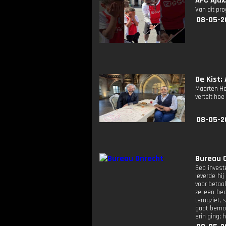
AFC Ajax:
Van dit pr
08-05-2
De Kist: 
Maarten He
vertelt hoe
08-05-2
Bureau 
Bep investe
leverde hij
voor betaal
ze een bed
terugziet, 
gaat bemoei
erin ging; 