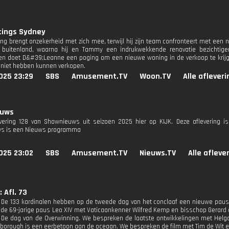
tings Sydney
ling brengt onzekerheid met zich mee, terwijl hij zijn team confronteert met een
 buitenland, waarna hij en Tammy een indrukwekkende renovatie bezichtigen
n doet D&#39;Leanne een poging om een nieuwe woning in de verkoop te krijgen
niet hebben kunnen verkopen.
025 23:29
SBS
Amusement.TV
Woon.TV
Alle aflever
euws
evering 128 van Shownieuws uit seizoen 2025 hier op KIJK. Deze aflevering i
s is een Nieuws programma
025 23:02
SBS
Amusement.TV
Nieuws.TV
Alle afleve
 Afl. 73
! De 133 kardinalen hebben op de tweede dag van het conclaaf een nieuwe paus
de 69-jarige paus Leo XIV met Vaticaankenner Wilfred Kemp en bisschop Gerard d
n De dag van de Overwinning. We bespreken de laatste ontwikkelingen met Helg
borough is een eerbetoon aan de oceaan. We bespreken de film met Tim de Wit en Fl