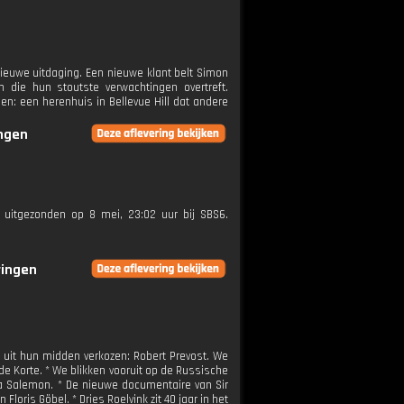
 nieuwe uitdaging. Een nieuwe klant belt Simon
 die hun stoutste verwachtingen overtreft.
: een herenhuis in Bellevue Hill dat andere
ingen
s uitgezonden op 8 mei, 23:02 uur bij SBS6.
ringen
 uit hun midden verkozen: Robert Prevost. We
e Korte. * We blikken vooruit op de Russische
a Salemon. * De nieuwe documentaire van Sir
oris Göbel. * Dries Roelvink zit 40 jaar in het