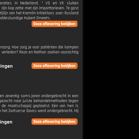
poraties in Nederland. * VS en VK sluiten
ijn kop zette met zijn importtarieven. Te gast
lijn van het Kremlin kritiekloos over: Rusland
anddeskundige Hubert Smeets.
nzorg. Hoe zorg je voor patiënten die kampen
 verleden? Reza en Nathan zoeken voorzichtig
ringen
en zeventig soms jaren ondergebracht in een
gezocht naar juiste behandelmethoden tegen
en de maatschappij geplaatst. Eén van hen is
in het Zwitserse Davos werd ondergebracht. Hij
ringen