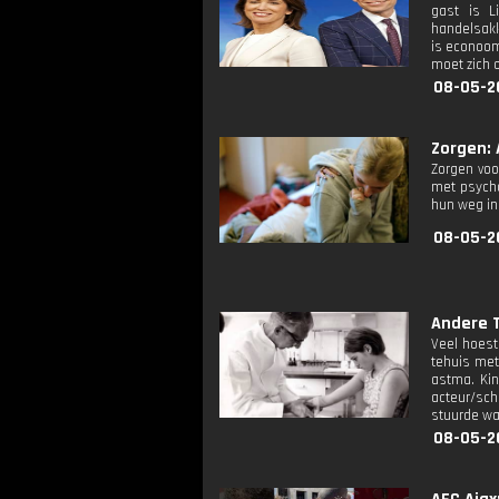
gast is L
handelsakk
is econoom
moet zich 
08-05-2
Zorgen: 
Zorgen voo
met psycho
hun weg in 
08-05-2
Andere T
Veel hoest
tehuis met
astma. Kin
acteur/schr
stuurde wa
08-05-2