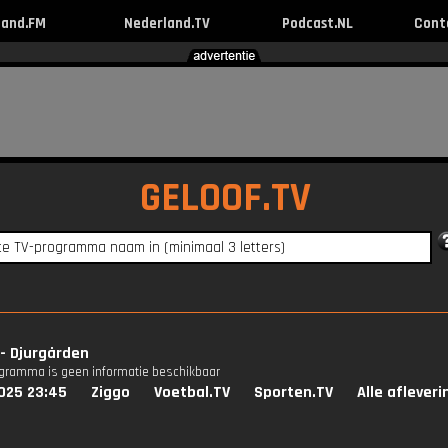
land.FM
Nederland.TV
Podcast.NL
Cont
GELOOF.TV
- Djurgården
ogramma is geen informatie beschikbaar
025 23:45
Ziggo
Voetbal.TV
Sporten.TV
Alle aflever