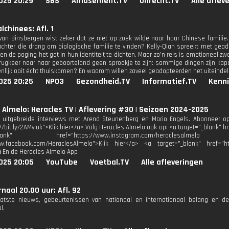
025 20:29
SBS
Amusement.TV
Onrecht.TV
Alle aflev
lchinees: Afl. 1
 van Binsbergen wist zeker dat ze niet op zoek wilde naar haar Chinese familie.
 achter die drang om biologische familie te vinden? Kelly-Qian spreekt met ge
en de poging het gat in hun identiteit te dichten. Maar zo'n reis is emotioneel zw
terugkeer naar haar geboorteland geen sprookje te zijn: sommige dingen zijn kap
enlijk ooit écht thuiskomen? En waarom willen zoveel geadopteerden het uiteindel
025 20:25
NPO3
Gezondheid.TV
Informatief.TV
Kenni
 Almelo: Heracles TV | Aflevering #30 | Seizoen 2024-2025
uitgebreide interviews met Arend Steunenberg en Mario Engels. Abonneer op
//bit.ly/2AMvIuk">Klik hier</a> Volg Heracles Almelo ook op: <a target="_blank" h
_blank" href="https://www.instagram.com/heraclesalmelo http
ww.facebook.com/HeraclesAlmelo">Klik hier</a> <a target="_blank" href="ht
 En de Heracles Almelo App
025 20:05
YouTube
Voetbal.TV
Alle afleveringen
naal 20.00 uur: Afl. 92
aatste nieuws, gebeurtenissen van nationaal en internationaal belang en d
l.