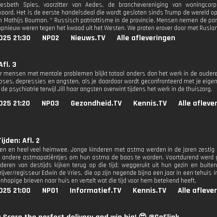
iesbeth Spies, voorzitter van Aedes, de branchevereniging van woningcor
oord. Het is de eerste handelsdeal die wordt gesloten sinds Trump de wereld op z
 Mathijs Bouman. * Russisch patriottisme in de provincie. Mensen nemen de partij
opnieuw weren tegen het kwaad uit het Westen. We praten erover door met Rusl
025 21:30
NPO2
Nieuws.TV
Alle afleveringen
Afl. 3
r mensen met mentale problemen blijkt totaal anders dan het werk in de oudere
ses, depressies en angsten, als je daardoor wordt geconfronteerd met je eigen
de psychiatrie terwijl Jill haar angsten overwint tijdens het werk in de thuiszorg.
025 21:20
NPO3
Gezondheid.TV
Kennis.TV
Alle afleve
ijden: Afl. 2
en en heel veel heimwee. Jonge kinderen met astma werden in de jaren zestig 
 andere astmapatiëntjes om hun astma de baas te worden. Voortdurend werd 
deren van destijds kijken terug op die tijd; weggerukt uit hun gezin en buit
ijver/regisseur Edwin de Vries, die op zijn negende bijna een jaar in een tehuis 
nhopige brieven naar huis en vertelt wat die tijd voor hem betekend heeft.
025 21:00
NPO1
Informatief.TV
Kennis.TV
Alle afleve