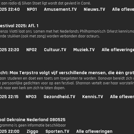
t aan radio-dj Silvan Stoet ligt wordt dat gevierd in Carré.
025 22:40
NPO1
Amusement.TV
Nieuws.TV
Alle aflev
stival 2025: Afl. 1
orenzo Viotti laat ons samen met het Nederlands Philharmonisch Orkest kennis
erde stukken (ook met zang) worden verbonden door acteurs.
025 22:20
NPO2
Cultuur.TV
Muziek.TV
Alle aflevering
ucht: Max Terpstra volgt vijf verschillende mensen, die één g
gaan studeren en doet een toets om toegelaten te worden. Donovan bereidt zich v
e persoonlijke gedichten voor op een festival. Shannon vertelt over haar worst
ek naar een kerk om zich te laten dopen.
025 22:15
NPO3
Gezondheid.TV
Kennis.TV
Alle afleve
bal Oekraine Nederland 080525
ogramma is geen informatie beschikbaar
025 22:00
Ziggo
Sporten.TV
Alle afleveringen