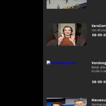
VeraCami
Van dit pr
08-05-2
Vandaag
Bekijk afl
Inside is
08-05-2
Nieuwsuu
Woningcorp