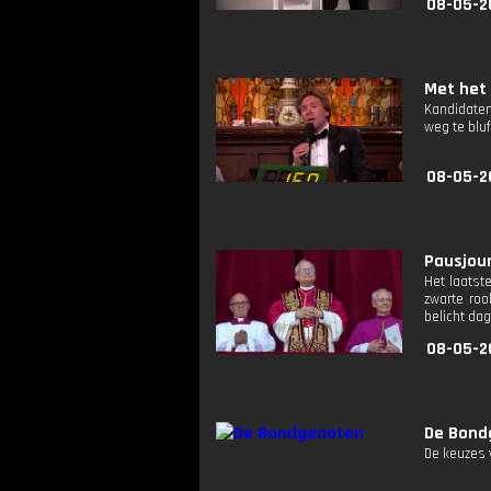
08-05-2
Met het 
Kandidaten
weg te bluf
08-05-2
Pausjour
Het laatst
zwarte roo
belicht da
08-05-2
De Bond
De keuzes v