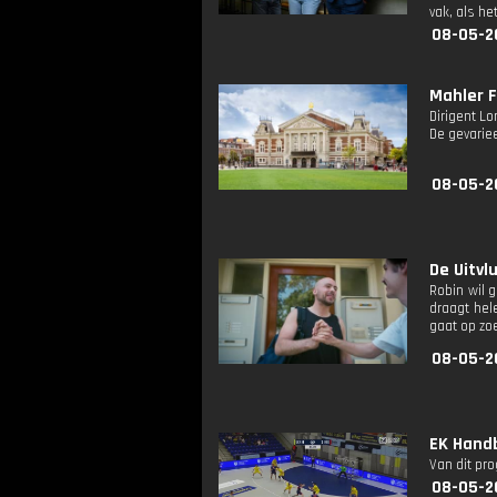
vak, als he
08-05-2
Mahler Fe
Dirigent L
De gevarie
08-05-2
De Uitvl
Robin wil 
draagt hel
gaat op zo
08-05-2
EK Hand
Van dit pr
08-05-2