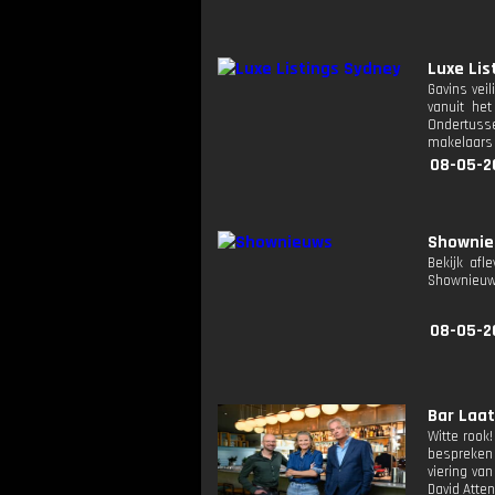
Luxe Lis
Gavins vei
vanuit het
Ondertusse
makelaars 
08-05-2
Showni
Bekijk afl
Shownieuw
08-05-2
Bar Laat:
Witte rook
bespreken 
viering va
David Atten