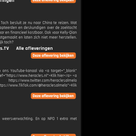
eringen
 Toch besluit ze nu naar China te reizen. Wat
adopteerden en deskundigen over de zoektocht
aar en financieel kostbaar. Ook voor Kelly-Qian
otgemaakt en laten zich niet meer herstellen.
ijk toch?
s.TV
Alle afleveringen
 ons YouTube-kanaal via <a target="_blank"
ref="https://www.heracles.nl">Klik hier</a> <a
s://www.twitter.com/heraclesalmelo
tps://www.TikTok.com/@heraclesalmelo">Klik
e weersverwachting. En op NPO 1 extra met