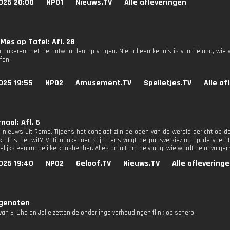
025 20:00
NPO1
Nieuws.TV
Alle afleveringen
Mes op Tafel: Afl. 28
 pokeren met de antwoorden op vragen. Niet alleen kennis is van belang, wie 
fen.
025 19:55
NPO2
Amusement.TV
Spelletjes.TV
Alle af
naal: Afl. 6
e nieuws uit Rome. Tijdens het conclaaf zijn de ogen van de wereld gericht op d
k of is het wit? Vaticaankenner Stijn Fens volgt de pausverkiezing op de voet.
gelijks een mogelijke kanshebber. Alles draait om de vraag: wie wordt de opvolge
025 19:40
NPO2
Geloof.TV
Nieuws.TV
Alle aflevering
genoten
an El Che en Jelle zetten de onderlinge verhoudingen flink op scherp.