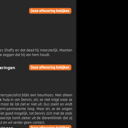
 Shaffy en dat deed hij meesterlijk. Maarten
 te zeggen dat hij van hem houdt.
veringen
menspecialist blijkt een beunhaas. Niet alleen
e hulp in van Dennis, als ze niet krijgt waar ze
ar de lak ziet er niet uit. Dus zoekt en vindt
 semi-permanente laag. Maar als ze de wagen
t niet goed mogelijk, tot Dennis zich met de zaak
estje komt zieker uit de dierenkliniek dat zij
st en wil verder geen contact.