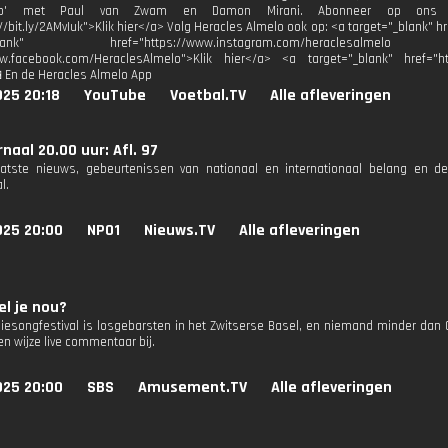
hap' met Paul van Zwam en Damon Mirani. Abonneer op ons You
//bit.ly/2AMvIuk">Klik hier</a> Volg Heracles Almelo ook op: <a target="_blank" h
_blank" href="https://www.instagram.com/heraclesalmelo http
ww.facebook.com/HeraclesAlmelo">Klik hier</a> <a target="_blank" href="ht
 En de Heracles Almelo App
025 20:18
YouTube
Voetbal.TV
Alle afleveringen
naal 20.00 uur: Afl. 97
aatste nieuws, gebeurtenissen van nationaal en internationaal belang en d
l.
025 20:00
NPO1
Nieuws.TV
Alle afleveringen
l je nou?
siesongfestival is losgebarsten in het Zwitserse Basel, en niemand minder dan
n wijze live commentaar bij.
025 20:00
SBS
Amusement.TV
Alle afleveringen