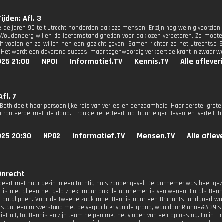
ijden: Afl. 3
 de jaren 90 telt Utrecht honderden dakloze mensen. Er zijn nog weinig voorzie
 Woudenberg willen de leefomstandigheden voor daklozen verbeteren. Ze moet
elf voelen en ze willen hen een gezicht geven. Samen richten ze het Utrechtse 
 Het wordt een daverend succes, maar tegenwoordig verkeert de krant in zwaar we
025 21:00
NPO1
Informatief.TV
Kennis.TV
Alle afleve
Afl. 7
Both deelt haar persoonlijke reis van verlies en eenzaamheid. Haar eerste, grote 
onfronteerde met de dood. Froukje reflecteert op haar eigen leven en vertelt
025 20:30
NPO2
Informatief.TV
Mensen.TV
Alle afle
Onrecht
eert met haar gezin in een tochtig huis zonder gevel. De aannemer was heel geze
 is niet alleen het geld zoek, maar ook de aannemer is verdwenen. En als Denni
 ontglippen. Voor de tweede zaak moet Dennis naar een Brabants landgoed waa
tstaat een misverstand met de verpachter van de grond, waardoor Rianne&#39;s h
iet uit, tot Dennis en zijn team helpen met het vinden van een oplossing. En in E