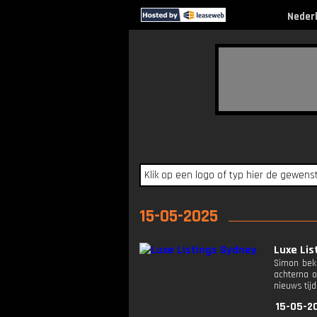
Neder
15-05-2025
Luxe Lis
Simon beki
achterna o
nieuws tij
15-05-2