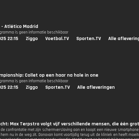
- Atlético Madrid
ogramma is geen informatie beschikbaar
25 22:15
Ziggo
Voetbal.TV
Sporten.TV
Alle afleveri
pionship: Collet op een haar na hole in one
ogramma is geen informatie beschikbaar
25 22:15
Ziggo
Sporten.TV
Alle afleveringen
ucht: Max Terpstra volgt vijf verschillende mensen, die één g
 de confrontatie met zijn schermverslaving aan en koopt een nieuwe smartphone. D
hem nu in de weg zit. Donovan komt voortijdig terug uit de kliniek en heeft moeit