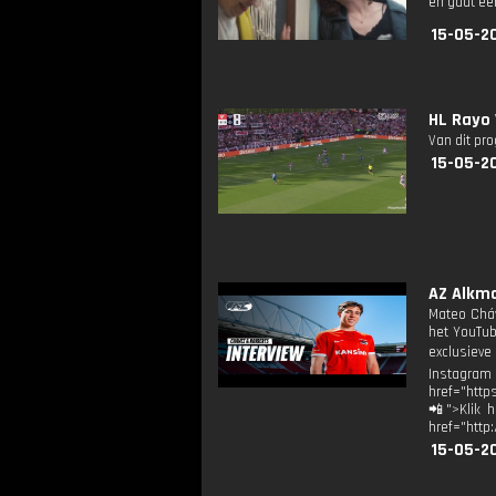
en gaat ee
15-05-20
HL Rayo 
Van dit pr
15-05-2
AZ Alkma
Mateo Cháv
het YouTub
exclusieve
Instagram
href="http
📲">Klik h
href="http
15-05-20