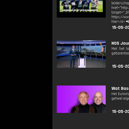
leidersc
href="http:
target="
https://w
hier</a> 
15-05-2
NOS Jour
Met het l
gebarentaa
15-05-2
Wat Base
Het Eurovi
geheel eige
15-05-2