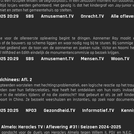
st een rustplek vinden: de begraafplaats. In een zeldzaam moment van daadkrach
altijd losjes werden gehanteerd. Het gevolg is dat het kindergraf van Jay-junior
 niet en zetten het gemeentehuis op stelten.
025 20:29
SBS
Amusement.TV
Onrecht.TV
Alle aflev
ne voor de allereerste oplevering begint te dringen. Aannemer Ray maak
n of de bouwers op schema liggen en waar nodig nog bij te sturen. Bij sommige 
 niet gediend van de toon van de aannemer en zoeken ruzie. Victor en Naomi h
wijl Wilfdred en Edith eindelijk de monumentencommisie op bezoek krijgen.
025 20:29
SBS
Amusement.TV
Mensen.TV
Woon.TV
lchinees: Afl. 2
pteerden worstelen met hechtingsproblematiek, een logische reactie op het trau
den over hun liefdesrelaties. Hoe heeft het ontdekken van hun roots invlo
er in die relaties tijdens of na die zoektocht? Wat gebeurt er als ze zelf kind
voort in China. Ze bezoekt weeshuizen en instanties, op zoek naar documente
025 20:25
NPO3
Gezondheid.TV
Informatief.TV
Kenni
 Almelo: Heracles TV | Aflevering #31 | Seizoen 2024-2025
aandacht voor de duels van Heracles Almelo tegen Willem II, PSV en N.E.C.