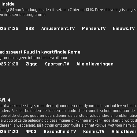
 Inside
evering 84 van Vandaag Inside uit seizoen 7 hier op KIJK. Deze aflevering is uitg
 een Amusement programma
025 21:36
SBS
Amusement.TV
Mensen.TV
Nieuws.TV
eclasseert Ruud in kwartfinale Rome
ogramma is geen informatie beschikbaar
025 21:30
Ziggo
Sporten.TV
Alle afleveringen
Afl. 4
drukwekkende stage, meerdere bijbanen en een dynamisch sociaal leven hebben
uden. Al snel belanden de lessen en opdrachten vanuit school onderaan de pri
Hoewel de stages goed verlopen, dienen de eerste onvoldoendes en problematis
 vraag of ze de opleiding op deze manier af kunnen maken. Tegelijkertijd wordt du
edereen is weggelegd. Bij Nathan ontstaan twijfels of het vak wel wat voor hem is.
25 21:20
NPO3
Gezondheid.TV
Kennis.TV
Alle afleve