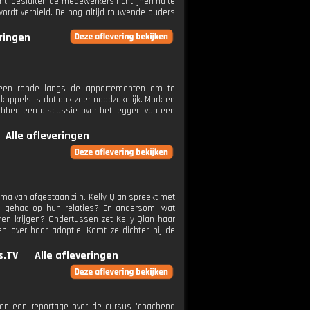
t, besluiten de medewerkers richtlijnen na te
 wordt vernield. De nog altijd rouwende ouders
eringen
t een ronde langs de appartementen om te
koppels is dat ook zeer noodzakelijk. Mark en
ebben een discussie over het leggen van een
Alle afleveringen
ma van afgestaan zijn. Kelly-Qian spreekt met
ed gehad op hun relaties? En andersom: wat
eren krijgen? Ondertussen zet Kelly-Qian haar
n over haar adoptie. Komt ze dichter bij de
s.TV
Alle afleveringen
 en een reportage over de cursus 'coachend