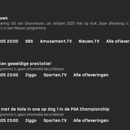
euws
evering 135 van Shownieuws uit seizoen 2025 hier op KIJK. Deze aflevering is
s is een Nieuws programma
025 23:00
SBS
Amusement.TV
Nieuws.TV
Alle afleve
'Een geweldige prestatie!'
ogramma is geen informatie beschikbaar
025 23:00
Ziggo
Sporten.TV
Alle afleveringen
e met de Hole in one op dag 1 in de PGA Championship
ogramma is geen informatie beschikbaar
025 23:00
Ziggo
Sporten.TV
Alle afleveringen