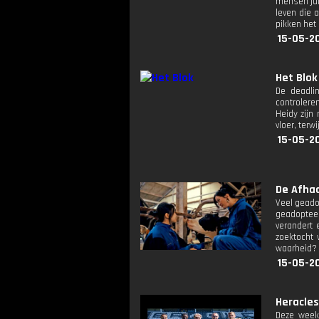
mensen jui
leven die 
pikken het
15-05-2
Het Blok
De deadli
controlere
Heidy zijn
vloer, ter
15-05-2
De Afhaa
Veel geado
geadopteer
verandert 
zoektocht 
waarheid?
15-05-2
Heracles
Deze week 