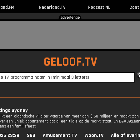
land.FM
Nederland.TV
Podcast.NL
Cont
GELOOF.TV
tings Sydney
jkt een gigantische villa ter waarde van meer dan $ 50 miljoen en maakt zich k
ver een uniek appartement dat al een tijdje op de markt staat. En D&#39;Lea
dens een familiefeest.
025 23:29
SBS
Amusement.TV
Woon.TV
Alle afleveri