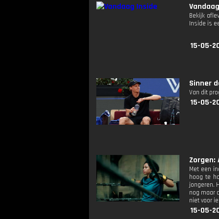
Vandaag
Bekijk afl
Inside is
15-05-2
Sinner d
Van dit pr
15-05-2
Zorgen: 
Met een in
hoog te ho
jongeren. 
nog maar de
niet voor i
15-05-20