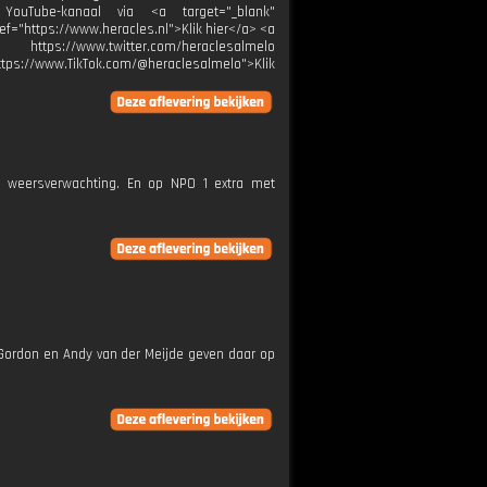
Tube-kanaal via <a target="_blank"
ref="https://www.heracles.nl">Klik hier</a> <a
s://www.twitter.com/heraclesalmelo
tps://www.TikTok.com/@heraclesalmelo">Klik
e weersverwachting. En op NPO 1 extra met
 Gordon en Andy van der Meijde geven daar op