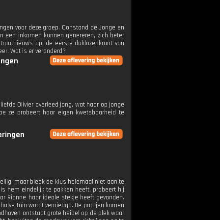
ningen voor deze groep. Constand de Jonge en
en een inkomen kunnen genereren, zich beter
Straatnieuws op, de eerste daklozenkrant van
er. Wat is er veranderd?
ringen
liefde Olivier overleed jong, wat haar op jonge
 hoe ze probeert haar eigen kwetsbaarheid te
veringen
llig, maar bleek de klus helemaal niet aan te
s hem eindelijk te pakken heeft, probeert hij
r Rianne haar ideale stekje heeft gevonden.
alve tuin wordt vernietigd. De partijen komen
indhoven ontstaat grote heibel op de plek waar