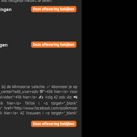
wat heugelijk nieuws te delen.
ringen
ngen
n bij de Alkmaarse selectie. ✅ Abonneer je op
_center?add_user=aztv 💯">Klik hier</a> Voor
nl/video">Klik hier</a> ✍ Volg AZ ook via: 📲
ik hier</a> TikTok | <a target="_blank"
nk" href="http://www.facebook.com/azalkmaar
ik hier</a> AZ Vrouwen | <a target="_blank"