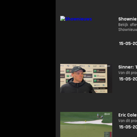
Showni
Bekijk afl
Shownieuw
15-05-2
Sinner: 
Van dit pr
15-05-2
Eric Col
Van dit pr
15-05-2