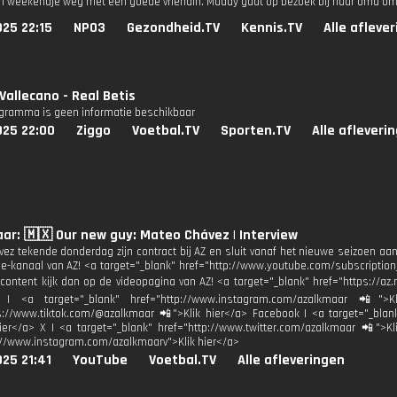
n weekendje weg met een goede vriendin. Maddy gaat op bezoek bij haar oma om 
25 22:15
NPO3
Gezondheid.TV
Kennis.TV
Alle afleve
Vallecano - Real Betis
ogramma is geen informatie beschikbaar
025 22:00
Ziggo
Voetbal.TV
Sporten.TV
Alle afleveri
ar: 🇲🇽 Our new guy: Mateo Chávez | Interview
ez tekende donderdag zijn contract bij AZ en sluit vanaf het nieuwe seizoen aa
e-kanaal van AZ! <a target="_blank" href="http://www.youtube.com/subscription
 content kijk dan op de videopagina van AZ! <a target="_blank" href="https://az.
 | <a target="_blank" href="http://www.instagram.com/azalkmaar 📲">Kl
s://www.tiktok.com/@azalkmaar 📲">Klik hier</a> Facebook | <a target="_bla
ier</a> X | <a target="_blank" href="http://www.twitter.com/azalkmaar 📲">Kl
://www.instagram.com/azalkmaarv">Klik hier</a>
25 21:41
YouTube
Voetbal.TV
Alle afleveringen