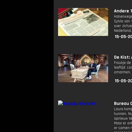
Andere T
Halverwege
Sylvia van
over zichz
Nederland.
15-05-2
De Kist: 
Froukje de 
leeftijd c
omarmen.
15-05-2
Bureau 
Laura kamp
kunnen. Nu
opnieuw te
Maar er on
er samen n