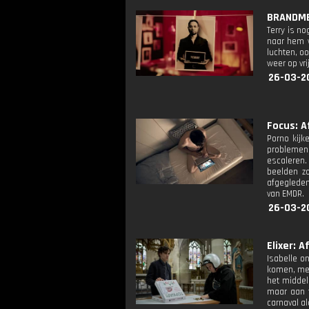
BRANDMER
Terry is no
naar hem w
luchten, o
weer op vri
26-03-20
Focus: Af
Porno kijk
problemen.
escaleren.
beelden z
afgegleden
van EMDR.
26-03-2
Elixer: Af
Isabelle o
komen, met
het middel 
maar aan t
carnaval al