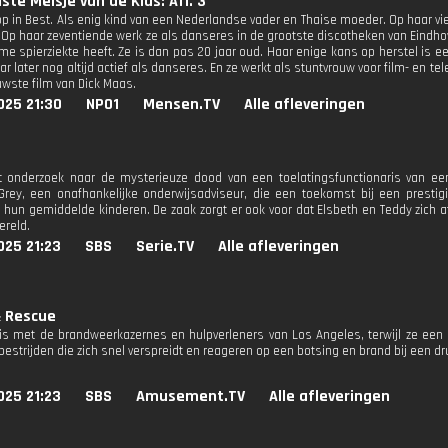
ste Meisje van de Klas: Afl. 3
op in Best. Als enig kind van een Nederlandse vader en Thaise moeder. Op haar vie
 Op haar zeventiende werk ze als danseres in de grootste discotheken van Eindhov
me spierziekte heeft. Ze is dan pas 20 jaar oud. Haar enige kans op herstel is e
aar later nog altijd actief als danseres. En ze werkt als stuntvrouw voor film- en 
uwste film van Dick Maas.
025 21:30
NPO1
Mensen.TV
Alle afleveringen
t onderzoek naar de mysterieuze dood van een toelatingsfunctionaris van een u
rey, een onafhankelijke onderwijsadviseur, die een toekomst bij een prestigi
n hun gemiddelde kinderen. De zaak zorgt er ook voor dat Elsbeth en Teddy zich
ereld.
025 21:23
SBS
Serie.TV
Alle afleveringen
& Rescue
s met de brandweerkazernes en hulpverleners van Los Angeles, terwijl ze een 
estrijden die zich snel verspreidt en reageren op een botsing en brand bij een dr
025 21:23
SBS
Amusement.TV
Alle afleveringen