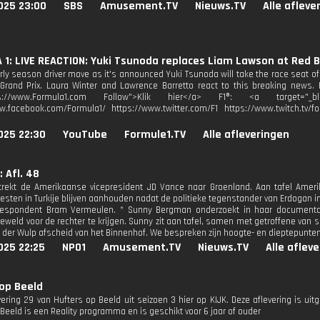
025 23:00
SBS
Amusement.TV
Nieuws.TV
Alle afleve
1: LIVE REACTION: Yuki Tsunoda replaces Liam Lawson at Red B
rly season driver move as it's announced Yuki Tsunoda will take the race seat o
rand Prix. Laura Winter and Lawrence Barretto react to this breaking news. F
tps://www.Formula1.com Follow">Klik hier</a> F1®: <a target="_blan
w.facebook.com/Formula1/ https://www.twitter.com/F1 https://www.twitch.tv/fo
025 22:30
YouTube
Formule1.TV
Alle afleveringen
: Afl. 48
rtrekt de Amerikaanse vicepresident JD Vance naar Groenland. Aan tafel Ameri
testen in Turkije blijven aanhouden nadat de politieke tegenstander van Erdogan 
orrespondent Bram Vermeulen. * Sunny Bergman onderzoekt in haar documenta
eweld voor de rechter te krijgen. Sunny zit aan tafel, samen met getroffene van 
 der Wulp afscheid van het Binnenhof. We bespreken zijn hoogte- en dieptepunten 
025 22:25
NPO1
Amusement.TV
Nieuws.TV
Alle aflev
op Beeld
evering 29 van Hufters op Beeld uit seizoen 3 hier op KIJK. Deze aflevering is ui
Beeld is een Reality programma en is geschikt voor 6 jaar of ouder