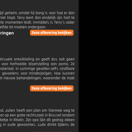
 tijd geheim, omdat hij bang is voor hoe er dan
 klopt. Terry leert dan eindelijk zijn hart te
ele momenten leidt. Inmiddels is Terry's vader
nzelfde lot moeten ondergaan.
eringen
eksuele ontwikkeling en geeft dus ook geen
 voor herhaalde blootstelling aan porno. Ze
teriaal. In sommige gevallen zelfs strafbare
e gevoelens voor minderjarigen. Hoe kunnen
t nieuwe behandelingen, waaronder de inzet
dend. Julien heeft een plan om hiermee weg te
or op een grote rechtszaak in Brussel rondom
e in Ritalin. Zijn opa lijkt dit gedrag alleen
 in oude gewoontes. Ludo drinkt tijdens de