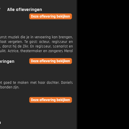
V
Alle afleveringen
unst: muziek die je in vervoering kan brengen,
aat vergeten. Te gast: acteur, regisseur en
danst hij de Zikr. En regisseur, scenarist en
ikt. Actrice, theatermaker en zangeres Meral
veringen
het goed te maken met haar dochter. Daniels
rbonden zijn.
n