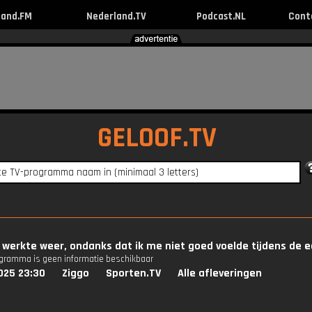
land.FM
Nederland.TV
Podcast.NL
Cont
GELOOF.TV
et werkte weer, ondanks dat ik me niet goed voelde tijdens de e
ogramma is geen informatie beschikbaar
025 23:30
Ziggo
Sporten.TV
Alle afleveringen