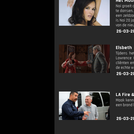
Het Mooi
Noi groeit 
te dansen.
een zeldza
is Noi 20 j
van de nie
26-03-2
Elsbeth
Tijdens he
Lawrence G
cliënten e
de echte w
26-03-2
LA Fire 
Maak kenni
een brand b
26-03-2