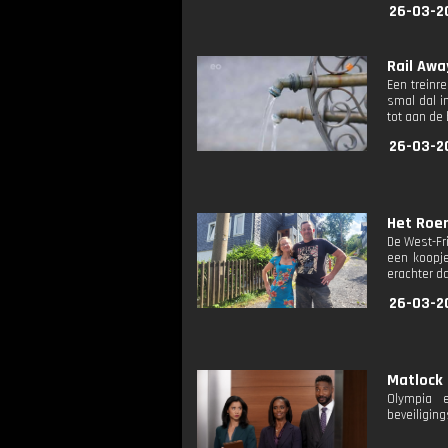
26-03-2
Rail Away
Een treinr
smal dal i
tot aan de
26-03-2
Het Roe
De West-Fr
een koopje
erachter d
26-03-2
Matlock
Olympia e
beveiliging