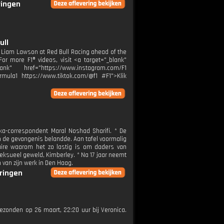
ringen
ull
f Liam Lawson at Red Bull Racing ahead of the
or more F1® videos, visit <a target="_blank"
k" href="https://www.instagram.com/F1
rmula1 https://www.tiktok.com/@f1 #F1">Klik
ka-correspondent Maral Noshad Sharifi. * De
in de gevangenis belandde. Aan tafel voormalig
ire waarom het zo lastig is om daders van
seksueel geweld, Kimberley. * Na 17 jaar neemt
van zijn werk in Den Haag.
eringen
tgezonden op 26 maart, 22:20 uur bij Veronica.