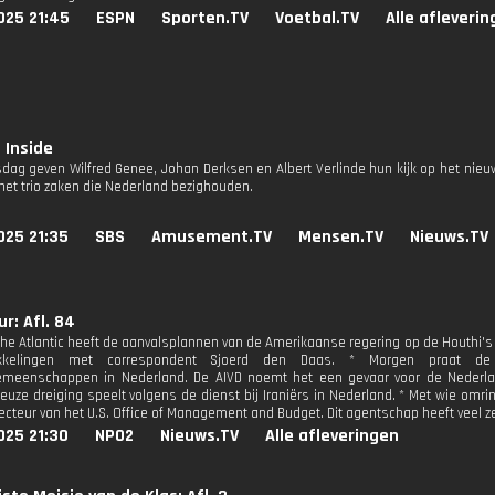
025 21:45
ESPN
Sporten.TV
Voetbal.TV
Alle afleveri
 Inside
dag geven Wilfred Genee, Johan Derksen en Albert Verlinde hun kijk op het nieu
het trio zaken die Nederland bezighouden.
025 21:35
SBS
Amusement.TV
Mensen.TV
Nieuws.TV
r: Afl. 84
t The Atlantic heeft de aanvalsplannen van de Amerikaanse regering op de Houthi
kkelingen met correspondent Sjoerd den Daas. * Morgen praat d
emeenschappen in Nederland. De AIVD noemt het een gevaar voor de Nederlan
euze dreiging speelt volgens de dienst bij Iraniërs in Nederland. * Met wie omri
recteur van het U.S. Office of Management and Budget. Dit agentschap heeft veel 
025 21:30
NPO2
Nieuws.TV
Alle afleveringen