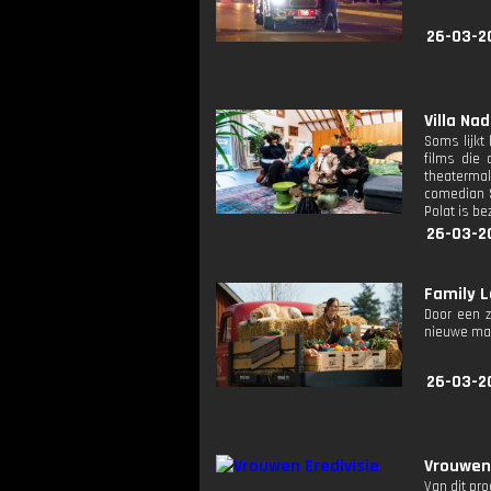
26-03-2
Villa Nad
Soms lijkt
films die 
theatermak
comedian S
Polat is be
26-03-2
Family 
Door een z
nieuwe mach
26-03-2
Vrouwen
Van dit pr