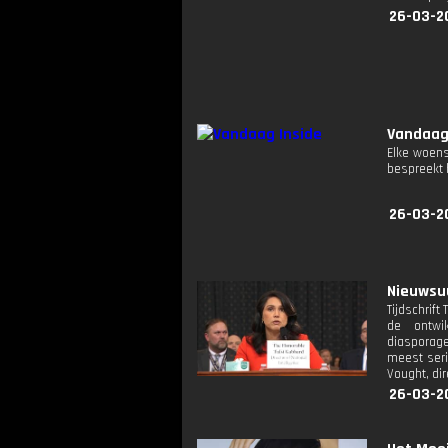
26-03-2
Vandaag
Elke woens
bespreekt 
26-03-2
Nieuwsuu
Tijdschrif
de ontwi
diasporag
meest seri
Vought, di
26-03-2