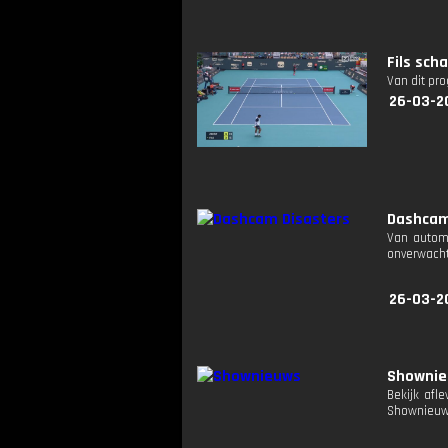
Fils sch
Van dit pr
26-03-2
Dashcam
Van automo
onverwacht
26-03-2
Showni
Bekijk afl
Shownieuw