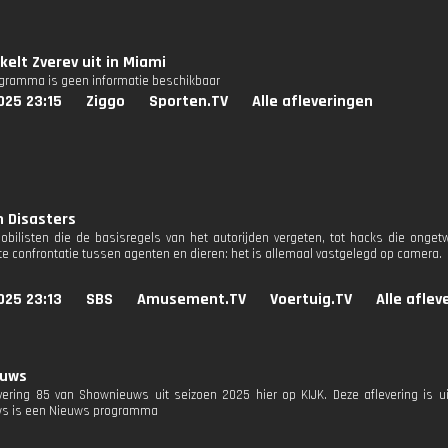
akelt Zverev uit in Miami
ogramma is geen informatie beschikbaar
025 23:15
Ziggo
Sporten.TV
Alle afleveringen
 Disasters
bilisten die de basisregels van het autorijden vergeten, tot hacks die ongetwi
e confrontatie tussen agenten en dieren: het is allemaal vastgelegd op camera.
025 23:13
SBS
Amusement.TV
Voertuig.TV
Alle aflev
euws
evering 85 van Shownieuws uit seizoen 2025 hier op KIJK. Deze aflevering is 
s is een Nieuws programma