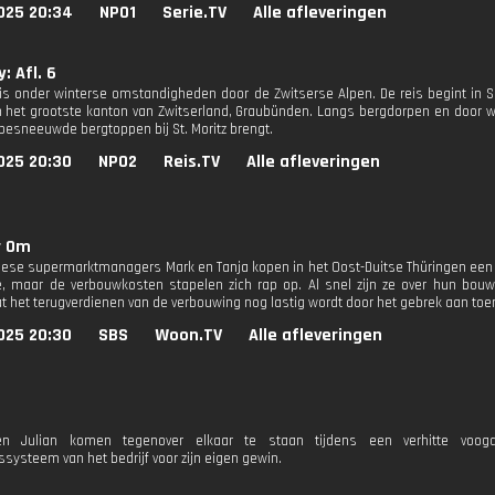
025 20:34
NPO1
Serie.TV
Alle afleveringen
: Afl. 6
eis onder winterse omstandigheden door de Zwitserse Alpen. De reis begint in S
n het grootste kanton van Zwitserland, Graubünden. Langs bergdorpen en door wi
 besneeuwde bergtoppen bij St. Moritz brengt.
025 20:30
NPO2
Reis.TV
Alle afleveringen
r Om
iese supermarktmanagers Mark en Tanja kopen in het Oost-Duitse Thüringen een b
, maar de verbouwkosten stapelen zich rap op. Al snel zijn ze over hun bo
at het terugverdienen van de verbouwing nog lastig wordt door het gebrek aan toer
025 20:30
SBS
Woon.TV
Alle afleveringen
n Julian komen tegenover elkaar te staan tijdens een verhitte voogdij
ssysteem van het bedrijf voor zijn eigen gewin.