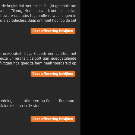
rde begint Noi met ballet. Ze lijkt gemaakt om
en en Tilburg. Maar dan wordt ontdekt dat Noi
en zware operatie. Tegen alle verwachtingen in
televisieproducties. Jaap ontmoet haar op de set
niversiteit, krijgt Elsbeth een conflict met
euze universiteit belooft aan goedbetalende
 afvragen hoe goed ze hem heeft voorbereid op
reddingsactie uitvoeren op Sunset Boulevard,
uk tankstation in de stad.