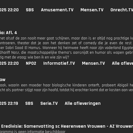
025 22:20
SBS
Amusement.TV
Mensen.TV
Onrecht.T
ia: Afl. 4
 het alsof de zon nooit meer gaat schijnen, maar dan is er altijd nog prachtige k
ontroeren, theater dat je aan het denken zet of comedy die je even de rest l
er Sabri Saad El Hamus. Wanneer hij heimwee heeft naar zijn vaderland Egypte, 
hariff Nasr, die maatschappelijke thema's aansnijdt en humor als wapen gebru
zig met de vraag: wie ben ik en wie zijn wij?
025 22:20
NPO2
Informatief.TV
Mensen.TV
Alle afle
Law
aak, waarin een moeder haar biologische kinderen onterft, probeert Abigail 
t als partner stijgt naar zijn hoofd, totdat hij erachter komt dat er kosten aan ve
025 22:19
SBS
Serie.TV
Alle afleveringen
 Eredivisie: Samenvatting sc Heerenveen Vrouwen - AZ Vrouwe
ogramma is geen informatie beschikbaar