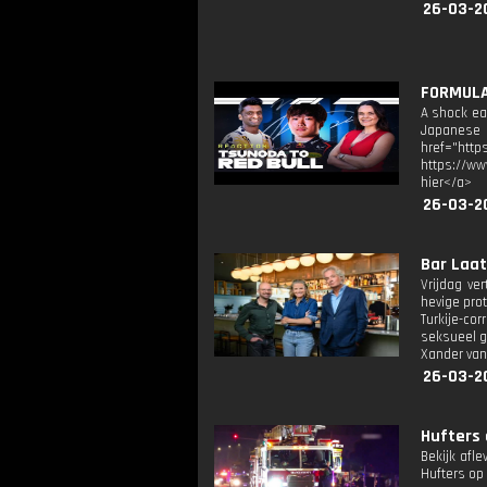
26-03-2
FORMULA 
A shock ea
Japanese G
href="ht
https://ww
hier</a>
26-03-2
Bar Laat
Vrijdag ve
hevige pro
Turkije-c
seksueel g
Xander van
26-03-2
Hufters 
Bekijk afl
Hufters op 