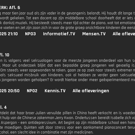
K: Afl. 6
g maar tien jaar oud als zijn vader in de gevangenis belandt. Hij houdt dit lange
ordt gekeken. Tot een docent op zijn middelbare school doorheeft dat er iets niet
ok dankzij muziek. Hij besteedt steeds meer tijd achter de piano, wat tot emotion
je voeten en zet zijn zoon zich in voor de grote groep onzichtbare kinderen die ee
25 21:10
NPO3
Informatief.TV
Mensen.TV
Alle aflev
l. 10
en is volgens veel seksuologen voor de meeste jongeren onderdeel van hun s
 Maar uit onderzoek blijkt dat een bepaalde groep jongeren wel gevoelig is
 Om steeds weer opgewonden te raken, gaan ze op zoek naar steeds extremer ma
oals seksueel misbruik van kinderen, ook al hebben ze verder geen seksuel
 jongeren worden geholpen? Er wordt hiertoe onder meer geëxperimenteerd me
025 20:50
NPO2
Kennis.TV
Alle afleveringen
l. 4
ntdekt dat haar broer Julien vervuilde pillen in China heeft verkocht en is woe
 hulp van de Chinese zakenman Jerry Kwan. Ondertussen bereidt Isabelle zich vo
Aspergon - een antidepressivum. Art begint op zijn middelbare school een handeltj
e moedigen. Quinten valt door stress voor een aankomend pianoconcert terug
cohol, een slecht idee in combinatie met zijn medicijnen.