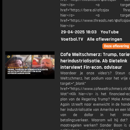
hier</a> <a target="_
href="https://bere.al/afcajax Threa
hier</a> <a target="_
href="https://www.threads.net/@afcajax
hier</a>
29-04-2025 18:03
YouTube
Voetbal.TV
Alle afleveringen
Cafe Weltschmerz: Trump, tarie
herindustrialisatie. Ab Gietelink
interviewt Fin-econ. adviseur
Waardeer je onze video's? Steun 
Weltschmerz, het podium voor het vrije 
target="_blank"
href="https://www.cafeweltschmerz.nl/
Wat">Klik hier</a> is het financieel-e
plan van de Regering Trump? Make Amer
Again streeft naar evenwicht in de hand
her industrialisatie van Amerika en een kl
van de dollar in het interna
betalingsverkeer. Waarom wil hij dat? 
maatregelen werken? Sander Boon is 