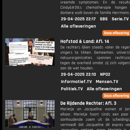
vreemde symptomen. En de result
Cindy&#39;s chemotherapie hangen
donkere wolk boven de familie Herrmann.
29-04-2025 22:17
SBS
Serie.TV
Alle afleveringen
Hofstad & Land: Afl. 14
De rechters lijken steeds vaker de rege
vingers te tikken. Gemeenten, universi
natuurorganisaties spannen rechtsz
tegen de overheid omdat zij zich volgen
aan de wet houden.
29-04-2025 22:10
NPO2
Informatief.TV
Mensen.TV
Politiek.TV
Alle afleveringen
De Rijdende Rechter: Afl. 3
Marietje en Jacqueline wonen al ja
elkaar. Marietje hoort sinds een paar
aanhoudende zoem uit de scheiding
vermoedt dat Jacqueline dit expres ver