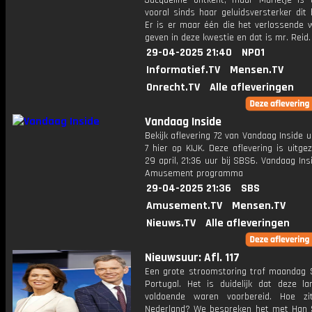
Jacqueline ontkent, maar Marietje is o
vooral sinds haar geluidsversterker dit 
Er is er maar één die het verlossende 
geven in deze kwestie en dat is mr. Reid.
29-04-2025 21:40
NPO1
Informatief.TV
Mensen.TV
Onrecht.TV
Alle afleveringen
Vandaag Inside
Bekijk aflevering 72 van Vandaag Inside u
7 hier op KIJK. Deze aflevering is uitg
29 april, 21:36 uur bij SBS6. Vandaag Ins
Amusement programma
29-04-2025 21:36
SBS
Amusement.TV
Mensen.TV
Nieuws.TV
Alle afleveringen
Nieuwsuur: Afl. 117
Een grote stroomstoring trof maandag 
Portugal. Het is duidelijk dat deze la
voldoende waren voorbereid. Hoe zi
Nederland? We bespreken het met Han 