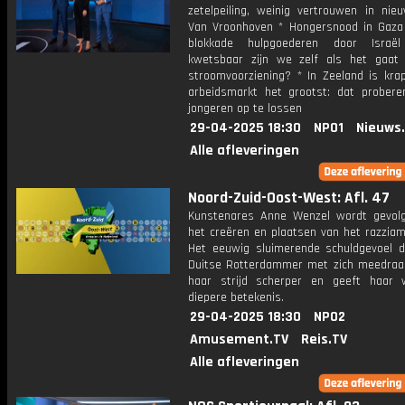
zetelpeiling, weinig vertrouwen in nieu
Van Vroonhoven * Hongersnood in Gaz
blokkade hulpgoederen door Isra
kwetsbaar zijn we zelf als het gaa
stroomvoorziening? * In Zeeland is kra
arbeidsmarkt het grootst: dat prober
jongeren op te lossen
29-04-2025 18:30
NPO1
Nieuws
Alle afleveringen
Noord-Zuid-Oost-West: Afl. 47
Kunstenares Anne Wenzel wordt gevolg
het creëren en plaatsen van het razzia
Het eeuwig sluimerende schuldgevoel da
Duitse Rotterdammer met zich meedraa
haar strijd scherper en geeft haar
diepere betekenis.
29-04-2025 18:30
NPO2
Amusement.TV
Reis.TV
Alle afleveringen