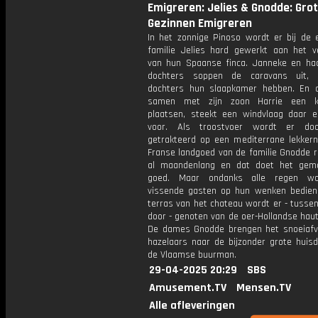
Emigreren: Jelies & Gnodde: Gro
Gezinnen Emigreren
In het zonnige Pinoso wordt er bij de e
familie Jelies hard gewerkt aan het 
van hun Spaanse finca. Janneke en ha
dochters soppen de caravans uit,
dochters hun slaapkamer hebben. En 
samen met zijn zoon Harrie een ko
plaatsen, steekt een windvlaag daar e
voor. Als troostvoer wordt er do
getrakteerd op een mediterrane lekkerni
Franse landgoed van de familie Gnodde r
al maandenlang en dat doet het gem
goed. Maar ondanks alle regen w
vissende gasten op hun wenken bedien
terras van het chateau wordt er - tusse
door - genoten van de oer-Hollandse haut
De dames Gnodde brengen het snoeiafv
hazelaars naar de bijzonder grote huisd
de Vlaamse buurman.
29-04-2025 20:29
SBS
Amusement.TV
Mensen.TV
Alle afleveringen