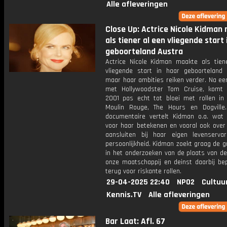
Alle afleveringen
Close Up: Actrice Nicole Kidman
als tiener al een vliegende start 
geboorteland Austra
Actrice Nicole Kidman maakte als tien
vliegende start in haar geboorteland A
maar haar ambities reiken verder. Na ee
met Hollywoodster Tom Cruise, komt
2001 pas echt tot bloei met rollen in 
Moulin Rouge, The Hours en Dogville
documentaire vertelt Kidman o.a. wat 
voor haar betekenen en vooral ook over
aansluiten bij haar eigen levenserva
persoonlijkheid. Kidman zoekt graag de 
in het onderzoeken van de plaats van de
onze maatschappij en deinst daarbij bep
terug voor riskante rollen.
29-04-2025 22:40
NPO2
Cultuu
Kennis.TV
Alle afleveringen
Bar Laat: Afl. 67