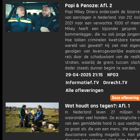
Papi & Penoze: Afl. 2
Papi Mikey Dinero onderzoekt de bizarr
van aanslagen in Nederland. Van 212 inc
2021 naar een verwachte 1000 of meer
Mikey heeft een bijzonder gesprek
bommenlegger, die nu ook jonge jongens
Hoe lokken criminelen kwetsbare tiene
wereld van geweld? Hij ziet met eige
gevolgen van levensgevaarlijke explosi
reis door de schaduwkant van de realit
straten, waarbij de grens tussen slach
dader steeds dunner begint te worden.
29-04-2025 21:15
NPO3
Informatief.TV
Onrecht.TV
Alle afleveringen
Wat houdt ons tegen?: Afl. 1
In Nederland leven 27 miljoen hui
waaronder veel honden. De ecologische v
van een gemiddelde hond is qua voeding 
zo groot als die van een mens. We onder
duurzamere voeding mogelijk is. Kan pl