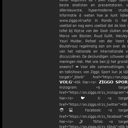
vanaf augustus op 1 plek: Ziggo Spor
beste analisten en presentatoren, 
allernieuwste, hypermoderne stud
informatie & weten hoe je kunt kijk
www.ziggo.nl/uefa! In Rondo is het
voetbal en nog eens voetbal dat de klok 
tafel bij Wytse van der Goot sluiten ana
Marco van Basten, Ruud Gullit, Wesley 
Youri Mulder, Rafael van der Vaart 
Boulahrouz regelmatig aan om over de ac
van het nationale en internationale v
discussiëren. De deskundigen schuwen d
meningen niet. Met wie ben jij het grond
oneens? ↠ Voor alle samenvattingen, i
en talkshows van Ziggo Sport kun je kij
target="_blank" href="https://on.ziggo
𝗩𝗢𝗟𝗚">Klik hier</a> 𝗭𝗜𝗚𝗚𝗢 𝗦𝗣𝗢
Instagram: <a target="_
href="https://on.ziggo.nl/zs_instagram">K
hier</a> 🐦 X: <a target="
href="https://on.ziggo.nl/zs_twitter">Kli
🧑💻 Facebook: <a target="
href="https://on.ziggo.nl/zs_facebook">Kl
hier</a> 🤳 TikTok: <a target=
href="https://on.ziggo.nl/zs_tiktok">Klik h