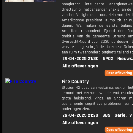
hoogleraar intelligente energienet
directeur bij netbeheerder Enexis, en de 
van het Veiligheidsberaad, Hein van der 
Amerikaanse president Trump zit er n
dagen. We maken de eerste balan
Amerikacorrespondent Sjoerd den Da
ambitie van de gemeente Utrecht om
Overvecht-Noord voor 2030 aardgasvrij 
was te hoog, schrijft de Utrechtse Reke
een ruim tweehonderd pagina's tellend ra
29-04-2025 21:30
NPO2
Nieuws
Alle afleveringen
Fire Country
Station 42 doet een welzijnscheck bij he
iemand met verzamelwoede, wat escalee
grote huisbrand. Vince en Sharon m
toenemende cognitieve problemen van z
onder ogen zien.
29-04-2025 21:20
SBS
Serie.TV
Alle afleveringen