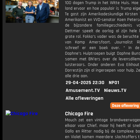
100 dagen Trump in het Witte Huis. Hoe 
land ervoor en hoe populair is Trump eige
Te gast zijn Amerikadeskundige Kirsten 
Amerikanist en VVD-senator Koen Peterse
de bijzondere familiegeschiedenis 
Dettmer speelt de oorlog al zijn hele 
grote rol. Fokko's vader was de berucht
van Kamp Amersfoort. Journalist Ri
schreef er een boek over. * In de
Daphne's Hulptroepen buigt Daphne Buns
samen met BN'ers over de levensdile
luisteraars. Onder anderen Eva Eikhou
Dorrestijn zijn al ingeroepen voor hulp. Z
alle drie aan.
29-04-2025 22:30
NPO1
Amusement.TV
Nieuws.TV
Alle afleveringen
Chicago Fire
Mouch zet een vintage brandweerwage
elkaar voor Chief, maar hij heeft al sne
Gallo en Ritter nodig bij de complexe bou
en Violet komen meerdere slachtoffers 