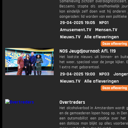
samenleving zichzelf overdiagnosticeert
Bessems stopte als onafhankelijk jour
kon eindelijk zelf doen wat hij anderen
aangeraden: lid worden van een politieke p
29-04-2025 19:05
NPO1
Amusement.TV
Mensen.TV
Nieuws.TV
Alle afleveringen
NOS Jeugdjournaal: Afl. 119
Het laatste nieuws uit binnen- en buit
het weer, speciaal voor de jonge kijker.
1 extra met gebarentaal.
29-04-2025 19:00
NPO3
Jonger
Nieuws.TV
Alle afleveringen
Overtreders
Het alcoholverbod in Amsterdam wordt 
en de gemoederen lopen hoog op. In Den 
een automobilist een paaltje over het
een dakloze man blijkt op alles voorberei