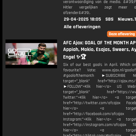
verontwaardiging van de media. &#39;
Hitler vergelijken zegt meer 
afzender&#39;.
29-04-2025 18:05
SBS
Nieuws.
Alle afleveringen
AFC Ajax: GOAL OF THE MONTH APR
Appiah, Mokio, Esajas, Sweers, Ay
Engel ✨🏆
Six of our best goals in April. Which o
favourite? Vote: www.ajax.nl/goalo
#goalofthemonth ►SUBSCRIBE
target="_blank" href="http://ajax.ms/
►FOLLOW">Klik hier</a> US Webs
target="_blank" href="https://www
Twitter:">Klik hier</a> <a target=
href="http://twitter.com/afcajax Facebo
hier</a> <a target="_
href="http://facebook.com/afcajax
Instagram:">Klik hier</a> <a target
href="http://instagram.com/afcajax TikT
hier</a> <a target="_
href="http://tiktok.com/@afcajax BeRe