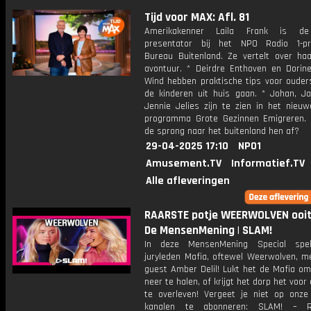
Tijd voor MAX: Afl. 81
Amerikakenner Laila Frank is d
presentator bij het NPO Radio 1-p
Bureau Buitenland. Ze vertelt over ha
avontuur. * Deirdre Enthoven en Dorin
Wind hebben praktische tips voor ouder
de kinderen uit huis gaan. * Johan, J
Jennie Jelies zijn te zien in het nieu
programma Grote Gezinnen Emigreren.
de sprong naar het buitenland hen af?
29-04-2025 17:10
NPO1
Amusement.TV
Informatief.TV
Alle afleveringen
RAARSTE potje WEERWOLVEN ooit.
De MensenMening | SLAM!
In deze MensenMening Special spe
juryleden Mafia, oftewel Weerwolven, me
guest Amber Delil! Lukt het de Mafia om
neer te halen, of krijgt het dorp het voor
te overleven! Vergeet je niet op onze
kanalen te abonneren: SLAM! – 