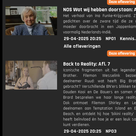
NOS Wat wij hebben doorstaan: A
Het verhaal van Ina Funke-Krijgsveld. Z
gedichten over de zware tijd die ze
moeder doorbracht in een Jappenkam
voormalig Nederlands-Indië.
29-04-2025 20:25
NPO1
Kennis
Alle afleveringen
Back to Reality: Afl. 7
Iconische fragmenten uit het legendar
Brother. Filemon Wesselink bezo
deelnemer Ruud: wat heeft Big Bro
gebracht? Verschillende BN'ers blikken t
Gouden Kooi en De Bauers en samen 
Brard bespreken we haar lange reality-
Ook ontmoet Filemon Shirley en Les
deelnamen aan Temptation Island en 
Beach, en ontdekt hij hoe 'bikini reality'
heeft beïnvloed én hoe je er een leuk s
kunt verdienen.
29-04-2025 20:25
NPO3