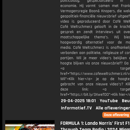
politicoloog, gespecialiseerd in f
economie. Hij vormt samen met Fran
Vermogensregie Boon& Knopers, die weke
geopolitiek-financiële nieuwsbrief uitgeeft
video is geproduceerd door Café Wel
Café Weltschmerz gelooft in de krach
gesprek en zendt interviews uit ove
maatschappelijke thema's. Wij bi
hoogwaardig alternatief voor de ma
media. Café Weltschmerz is onafhankelij
verbonden aan politieke, religieuze of c
partijen. Wil je meer video's bekijken
hoogte blijven via onze nieuwsbrief? Ga
<a target="_bl
href="https://www.cafeweltschmerz.nl/v
Wil">Klik hier</a> je op de hoogt
gebracht van onze nieuwe video's? Kl
deze link: <a target="_
href="https://bit.ly/3XweTO0">Klik hier</
29-04-2025 18:01
YouTube
Beu
Informatief.TV
Alle afleveringe
FORMULA 1: Lando Norris’ First F1
Through Team Radio | 2024 Miam