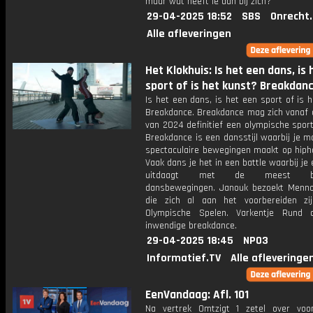
maar wat heeft ie dan bij zich?
29-04-2025 18:52
SBS
Onrecht
Alle afleveringen
Het Klokhuis: Is het een dans, is
sport of is het kunst? Breakdanc
Is het een dans, is het een sport of is 
Breakdance. Breakdance mag zich vanaf 
van 2024 definitief een olympische spor
Breakdance is een dansstijl waarbij je mo
spectaculaire bewegingen maakt op hiph
Vaak dans je het in een battle waarbij je
uitdaagt met de meest bijz
dansbewegingen. Janouk bezoekt Menno
die zich al aan het voorbereiden z
Olympische Spelen. Varkentje Rund 
inwendige breakdance.
29-04-2025 18:45
NPO3
Informatief.TV
Alle afleveringe
EenVandaag: Afl. 101
Na vertrek Omtzigt 1 zetel over vo