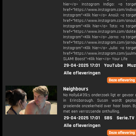
hier</a> Instagram Indigo: <a target
href="https://www.instagram.com/indixo
Instagram">Klik hier</a> Anoûl: <a targe
href="https://www.instagram.com/anoul
Instagram">Klik hier</a> Toto: <a targe
href="https://www.instagram.com/dokte
Instagram">Klik hier</a> Jarno: <a targe
href="https://www.instagram.com/jarno
Instagram">Klik hier</a> Julia: <a targe
href="https://www.instagram.com/juulm
SLAM! Boost">Klik hier</a> Your Life
29-04-2025 17:01
YouTube
Muz
Alle afleveringen
Neighbours
Na Holly&#39;s onderzoek ligt er gevaar 
in Erinsborough. Susan wordt gepla
groeiende onzekerheid over haar baan. B
met een verrassende onthulling.
29-04-2025 17:01
SBS
Serie.TV
Alle afleveringen