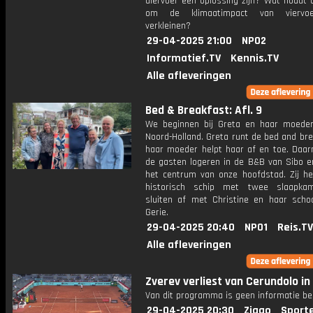
diervoer een oplossing zijn? Wat houdt 
om de klimaatimpact van viervo
verkleinen?
29-04-2025 21:00
NPO2
Informatief.TV
Kennis.TV
Alle afleveringen
Bed & Breakfast: Afl. 9
We beginnen bij Greta en haar moeder
Noord-Holland. Greta runt de bed and br
haar moeder helpt haar af en toe. Daa
de gasten logeren in de B&B van Sibo en
het centrum van onze hoofdstad. Zij h
historisch schip met twee slaapka
sluiten af met Christine en haar sch
Gerie.
29-04-2025 20:40
NPO1
Reis.TV
Alle afleveringen
Zverev verliest van Cerundolo in
Van dit programma is geen informatie be
29-04-2025 20:30
Ziggo
Sport