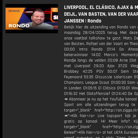
LIVERPOOL, EL CLÁSICO, AJAX & M
DEIJL, VAN BASTEN, VAN DER VAA
JANSSEN | Rondo
Bekijk hier de uitzending van Rondo van
maandag 28/04/2025 terug. Met deze
onze voetbal talkshow te gast: Mats Dei
van Basten, Rafael van der Vaart en The
00:00 Intro Rondo 01:14 Go Ahea
bekerwinnaar 14:02 Marco's Moment(
Rondje langs de velden 20:08 Arne Slot
met Liverpool 29:20 Ajax 37:20 Weg
Brobbey 42:25 PSV 50:07 Sem Ste
Feyenoord 53:35 Discussie salarissen 5
Champions League Scout 01:00:30 Sam 
in Londen 01:05:15 El Clásico 01:13:01 W
01:16:32 Het Slotoffensief 01:24:40 De S
↠ Abonneer je nu op het YouTube kanaal 
Sport om alle uitzendingen terug te 
target="_blank" href="http://on.ziggo.n
↠">Klik hier</a> Live topsport kijk je 
gratis op kanaal 14! Meer info? Ki
target="_blank" href="https://on.zigg
Beleef">Klik hier</a> al het UEFA Europe