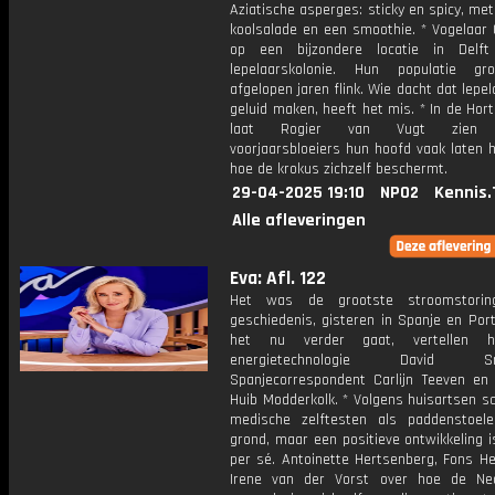
Aziatische asperges: sticky en spicy, met 
koolsalade en een smoothie. * Vogelaar 
op een bijzondere locatie in Delft
lepelaarskolonie. Hun populatie gr
afgelopen jaren flink. Wie dacht dat lepe
geluid maken, heeft het mis. * In de Hor
laat Rogier van Vugt zien 
voorjaarsbloeiers hun hoofd vaak laten 
hoe de krokus zichzelf beschermt.
29-04-2025 19:10
NPO2
Kennis.
Alle afleveringen
Eva: Afl. 122
Het was de grootste stroomstori
geschiedenis, gisteren in Spanje en Por
het nu verder gaat, vertellen ho
energietechnologie David Sme
Spanjecorrespondent Carlijn Teeven en j
Huib Modderkolk. * Volgens huisartsen s
medische zelftesten als paddenstoel
grond, maar een positieve ontwikkeling i
per sé. Antoinette Hertsenberg, Fons He
Irene van der Vorst over hoe de Ne