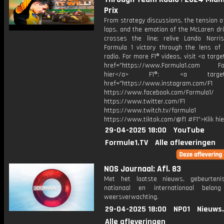
Prix
From strategy discussions, the tension of
laps, and the emotion of the McLaren dr
crosses the line; relive Lando Norri
Formula 1 victory through the lens of
radio. For more F1® videos, visit <a targe
href="https://www.Formula1.com Fol
hier</a> F1®: <a target="_
href="https://www.instagram.com/F1
https://www.facebook.com/Formula1/
https://www.twitter.com/F1
https://www.twitch.tv/formula1
https://www.tiktok.com/@f1 #F1">Klik hi
29-04-2025 18:00
YouTube
Formule1.TV
Alle afleveringen
NOS Journaal: Afl. 83
Met het laatste nieuws, gebeurteni
nationaal en internationaal bela
weersverwachting.
29-04-2025 18:00
NPO1
Nieuws
Alle afleveringen