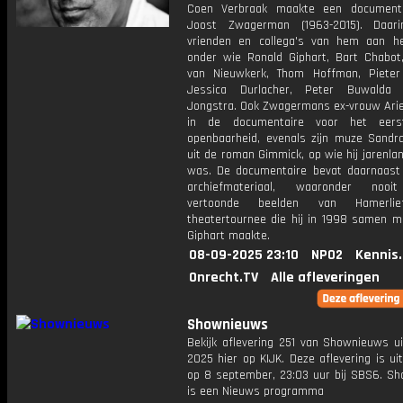
Coen Verbraak maakte een documenta
Joost Zwagerman (1963-2015). Daar
vrienden en collega's van hem aan h
onder wie Ronald Giphart, Bart Chabot,
van Nieuwkerk, Thom Hoffman, Piete
Jessica Durlacher, Peter Buwalda
Jongstra. Ook Zwagermans ex-vrouw Ariel
in de documentaire voor het eer
openbaarheid, evenals zijn muze Sand
uit de roman Gimmick, op wie hij jarenlan
was. De documentaire bevat daarnaast 
archiefmateriaal, waaronder nooi
vertoonde beelden van Hamerlie
theatertournee die hij in 1998 samen m
Giphart maakte.
08-09-2025 23:10
NPO2
Kennis
Onrecht.TV
Alle afleveringen
Shownieuws
Bekijk aflevering 251 van Shownieuws ui
2025 hier op KIJK. Deze aflevering is u
op 8 september, 23:03 uur bij SBS6. S
is een Nieuws programma