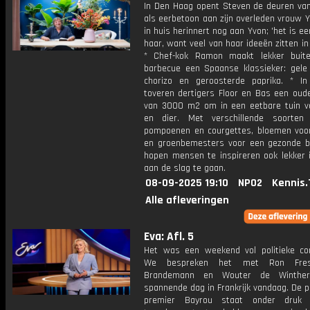
In Den Haag opent Steven de deuren van 
als eerbetoon aan zijn overleden vrouw Y
in huis herinnert nog aan Yvon; 'het is e
haar, want veel van haar ideeën zitten in 
* Chef-kok Ramon maakt lekker buit
barbecue een Spaanse klassieker: gele 
chorizo en geroosterde paprika. * I
toveren dertigers Floor en Bas een oude
van 3000 m2 om in een eetbare tuin 
en dier. Met verschillende soorten
pompoenen en courgettes, bloemen voor
en groenbemesters voor een gezonde 
hopen mensen te inspireren ook lekker i
aan de slag te gaan.
08-09-2025 19:10
NPO2
Kennis.
Alle afleveringen
Eva: Afl. 5
Het was een weekend vol politieke co
We bespreken het met Ron Fres
Brandemann en Wouter de Winthe
spannende dag in Frankrijk vandaag. De p
premier Bayrou staat onder druk