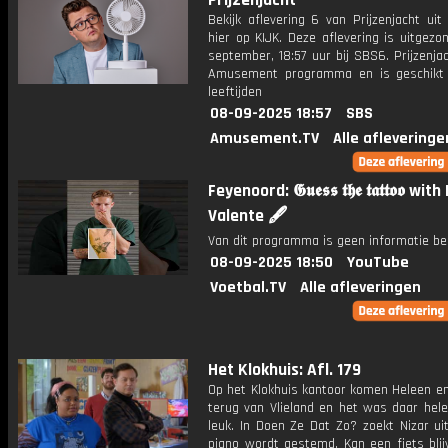
Prijzenjacht
Bekijk aflevering 6 van Prijzenjacht uit
hier op KIJK. Deze aflevering is uitgez
september, 18:57 uur bij SBS6. Prijzenja
Amusement programma en is geschikt 
leeftijden
08-09-2025 18:57
SBS
Amusement.TV
Alle afleveringe
Feyenoord: 𝕲𝖚𝖊𝖘𝖘 𝖙𝖍𝖊 𝖙𝖆𝖙𝖙𝖔𝖔 wi
Valente 🖋️
Van dit programma is geen informatie be
08-09-2025 18:50
YouTube
Voetbal.TV
Alle afleveringen
Het Klokhuis: Afl. 179
Op het Klokhuis kantoor komen Heleen en
terug van Vlieland en het was daar hele
leuk. In Doen Ze Dat Zo? zoekt Nizar ui
piano wordt gestemd. Kan een fiets blij