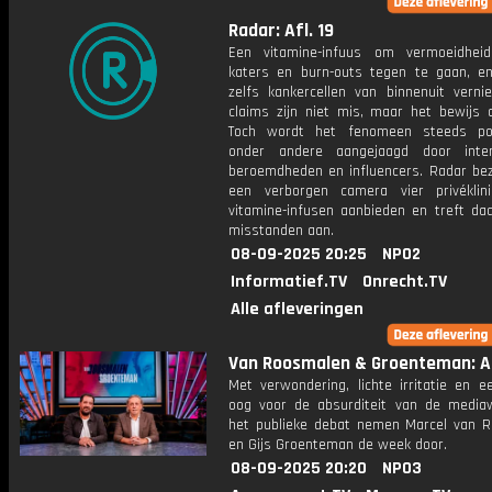
Radar: Afl. 19
Een vitamine-infuus om vermoeidheid,
katers en burn-outs tegen te gaan, e
zelfs kankercellen van binnenuit vernie
claims zijn niet mis, maar het bewijs o
Toch wordt het fenomeen steeds pop
onder andere aangejaagd door inter
beroemdheden en influencers. Radar be
een verborgen camera vier privéklin
vitamine-infusen aanbieden en treft daa
misstanden aan.
08-09-2025 20:25
NPO2
Informatief.TV
Onrecht.TV
Alle afleveringen
Van Roosmalen & Groenteman: Af
Met verwondering, lichte irritatie en e
oog voor de absurditeit van de media
het publieke debat nemen Marcel van 
en Gijs Groenteman de week door.
08-09-2025 20:20
NPO3