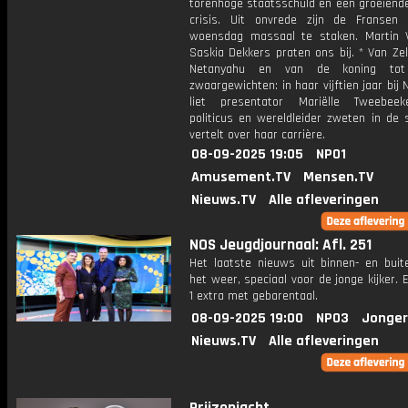
torenhoge staatsschuld en een groeiende
crisis. Uit onvrede zijn de Fransen
woensdag massaal te staken. Martin 
Saskia Dekkers praten ons bij. * Van Ze
Netanyahu en van de koning tot
zwaargewichten: in haar vijftien jaar bij
liet presentator Mariëlle Tweebee
politicus en wereldleider zweten in de 
vertelt over haar carrière.
08-09-2025 19:05
NPO1
Amusement.TV
Mensen.TV
Nieuws.TV
Alle afleveringen
NOS Jeugdjournaal: Afl. 251
Het laatste nieuws uit binnen- en buit
het weer, speciaal voor de jonge kijker.
1 extra met gebarentaal.
08-09-2025 19:00
NPO3
Jonger
Nieuws.TV
Alle afleveringen