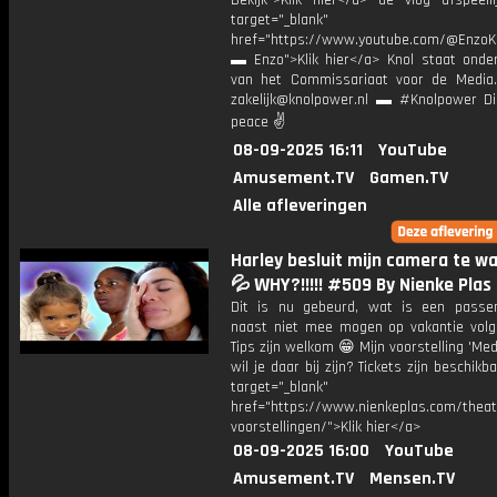
Bekijk">Klik hier</a> de vlog afspeelli
target="_blank"
href="https://www.youtube.com/@EnzoKn
▬ Enzo">Klik hier</a> Knol staat onder
van het Commissariaat voor de Media.
zakelijk@knolpower.nl ▬ #Knolpower Di
peace ✌
08-09-2025 16:11
YouTube
Amusement.TV
Gamen.TV
Alle afleveringen
Harley besluit mijn camera te w
💦 WHY?!!!!! #509 By Nienke Plas
Dit is nu gebeurd, wat is een passe
naast niet mee mogen op vakantie volg
Tips zijn welkom 😁 Mijn voorstelling 'Mede
wil je daar bij zijn? Tickets zijn beschikb
target="_blank"
href="https://www.nienkeplas.com/theat
voorstellingen/">Klik hier</a>
08-09-2025 16:00
YouTube
Amusement.TV
Mensen.TV