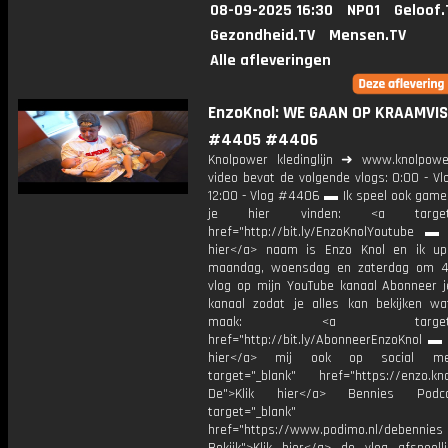
08-09-2025 16:30
NPO1
Geloof.
Gezondheid.TV
Mensen.TV
Alle afleveringen
EnzoKnol: WE GAAN OP KRAAMVISI
#4405 #4406
Knolpower kledinglijn ➜ www.knolpowe
video bevat de volgende vlogs: 0:00 - V
12:00 - Vlog #4406 ▬ Ik speel ook games
je hier vinden: <a target="
href="http://bit.ly/EnzoKnolYoutube ▬ M
hier</a> naam is Enzo Knol en ik up
maandag, woensdag en zaterdag om 4
vlog op mijn YouTube kanaal Abonneer j
kanaal zodat je alles kan bekijken w
maak: <a target="_b
href="http://bit.ly/AbonneerEnzoKnol ▬ 
hier</a> mij ook op social me
target="_blank" href="https://enzo.kno
De">Klik hier</a> Bennies Podc
target="_blank"
href="https://www.podimo.nl/debennies