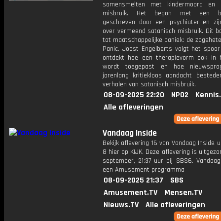
samensmelten met kindermoord en s
misbruik. Het begon met een bes
geschreven door een psychiater en zijn
over vermeend satanisch misbruik. Dit b
tot maatschappelijke paniek: de zogehet
Panic. Joost Engelberts volgt het spoor
ontdekt hoe een therapievorm ook in 
wordt toegepast en hoe nieuwspro
jarenlang kritiekloos aandacht bested
verhalen van satanisch misbruik.
08-09-2025 22:20
NPO2
Kennis
Alle afleveringen
Vandaag Inside
Bekijk aflevering 16 van Vandaag Inside u
8 hier op KIJK. Deze aflevering is uitgez
september, 21:37 uur bij SBS6. Vandaag 
een Amusement programma
08-09-2025 21:37
SBS
Amusement.TV
Mensen.TV
Nieuws.TV
Alle afleveringen