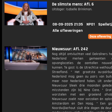
De slimste mens: Afl. 6
Uitdager: Isabelle Brinkman.
08-09-2025 21:35
NPO1
Spellet
Alle afleveringen
Nieuwsuur: Afl. 242
Nog altijd ontvluchten veel Oekraïners he
Nederland merken gemeenten
opvanglocaties de aantallen nauwel
kunnen. Te gast is de Utrechtse wethoud
Streefland. * Het grootste au-pairb
Nederland mag geen au pairs van bui
meer naar Nederland halen. Uit onde
Nieuwsuur bleek drie maanden geled
misstanden zijn bij Nina Care. * Gro
worstelen met een groeiend afvalp
Nieuwsuur zoekt naar oorzaken én oplos
Amsterdam en Den Haag. * Een gol
Noordwijkerhout sluit drie dagen de deu