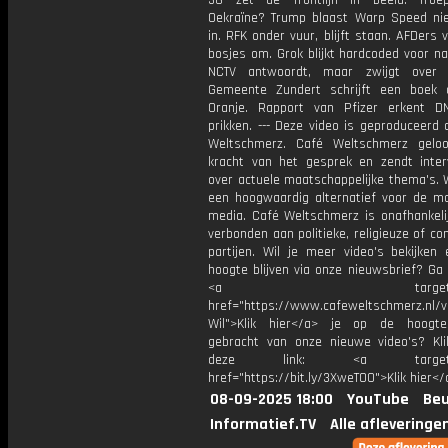
36 zet de frontlijn in beeld. Troe
Oekraïne? Trump blaast Warp Speed ni
in. RFK onder vuur, blijft staan. AFDers 
bosjes om. Grok blijkt hardcoded voor na
NCTV antwoordt, maar zwijgt over 
Gemeente Zundert schrijft een boek 
Oranje. Rapport van Pfizer erkent 
prikken. --- Deze video is geproduceerd
Weltschmerz. Café Weltschmerz gelo
kracht van het gesprek en zendt inter
over actuele maatschappelijke thema's. 
een hoogwaardig alternatief voor de m
media. Café Weltschmerz is onafhankelij
verbonden aan politieke, religieuze of c
partijen. Wil je meer video's bekijken
hoogte blijven via onze nieuwsbrief? Ga
<a target="_bl
href="https://www.cafeweltschmerz.nl/v
Wil">Klik hier</a> je op de hoogt
gebracht van onze nieuwe video's? Kl
deze link: <a target="_
href="https://bit.ly/3XweTO0">Klik hier</
08-09-2025 18:00
YouTube
Beu
Informatief.TV
Alle afleveringe