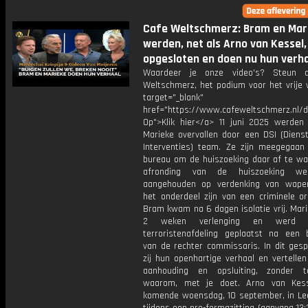
Cafe Weltschmerz: Bram en Mar
werden, net als Arno van Kessel,
opgesloten en doen nu hun verh
Waardeer je onze video's? Steun 
Weltschmerz, het podium voor het vrije 
target="_blank"
href="https://www.cafeweltschmerz.nl/
Op">Klik hier</a> 11 juni 2025 werde
Marieke overvallen door een DSI (Dienst
Interventies) team. Ze zijn meegegaan
bureau om de huiszoeking daar af te wa
afronding van de huiszoeking w
aangehouden op verdenking van wape
het onderdeel zijn van een criminele or
Bram kwam na 6 dagen isolatie vrij. Mar
2 weken verlenging en werd
terroristenafdeling geplaatst na een b
van de rechter commissaris. In dit gesp
zij hun openhartige verhaal en vertelle
aanhouding en opsluiting, zonder 
waarom, met je doet. Arno van Kess
komende woensdag, 10 september, in L