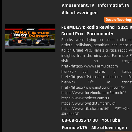
Amusement.TV
Informatief.TV
Alle afleveringen
FORMULA 1: Radio Rewind | 2025 I
Grand Prix | Paramount+
Sparks were flying on team radio a
orders, collisions, penalties and more 
Italian Grand Prix. Here's a race recap 
insights from the airwaves. For more F1
visit: <a target="_b
href="https://www.Formula1.com Vis
hier</a> our store: <a target=
href="https://f1store.formula1.com/ Fol
hier</a> F1®: <a target="_
href="https://www.instagram.com/F1
https://www.facebook.com/Formula1/
https://www.twitter.com/F1
https://www.twitch.tv/formula1
https://www.tiktok.com/@f1 #F1">Klik
#ItalianGP
08-09-2025 17:00
YouTube
Formule1.TV
Alle afleveringen