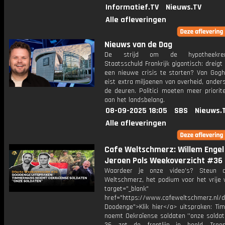
Informatief.TV
Nieuws.TV
Alle afleveringen
Nieuws van de Dag
De strijd om de hypotheekrente
Staatsschuld Frankrijk gigantisch: dreigt
een nieuwe crisis te storten? Van Go
eist extra miljoenen van overheid, anders
de deuren. Politici moeten meer priorite
aan het landsbelang.
08-09-2025 18:05
SBS
Nieuws.
Alle afleveringen
Cafe Weltschmerz: Willem Engel
Jeroen Pols Weekoverzicht #36
Waardeer je onze video's? Steun 
Weltschmerz, het podium voor het vrije 
target="_blank"
href="https://www.cafeweltschmerz.nl/
Doodenge">Klik hier</a> uitspraken: T
noemt Oekraïense soldaten ''onze soldat