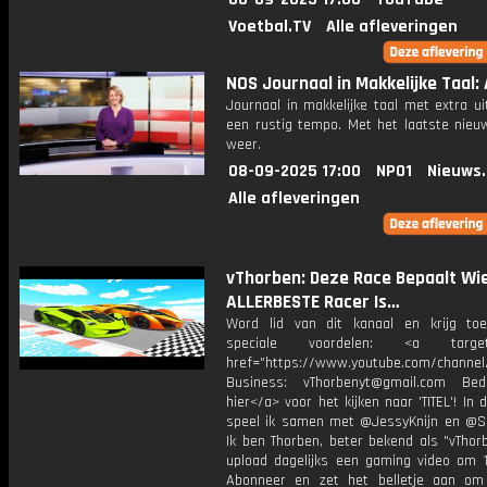
Voetbal.TV
Alle afleveringen
NOS Journaal in Makkelijke Taal: 
Journaal in makkelijke taal met extra ui
een rustig tempo. Met het laatste nieu
weer.
08-09-2025 17:00
NPO1
Nieuws
Alle afleveringen
vThorben: Deze Race Bepaalt Wi
ALLERBESTE Racer Is…
Word lid van dit kanaal en krijg to
speciale voordelen: <a target=
href="https://www.youtube.com/channel
Business: vThorbenyt@gmail.com Beda
hier</a> voor het kijken naar 'TITEL'! In 
speel ik samen met @JessyKnijn en @Sa
Ik ben Thorben, beter bekend als "vThor
upload dagelijks een gaming video om 1
Abonneer en zet het belletje aan om