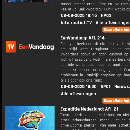
zonder iemand erop? Tirsa en Eva check
Nee of Ja. Gelijkwaardig? Huh?! Wat is d
08-09-2025 18:45
NPO3
Informatief.TV
Alle afleveringe
EenVandaag: Afl. 214
De hypotheekrenteaftrek: een verkiez
dat altijd weer terugkomt in de ca
Zwaardere aanvallen door Rusland op 
wat wil president Poetin ermee bereik
speciale workshops moet het aantal zel
onder studenten omlaag gaan * Eco
problemen in Frankrijk stapelen op: hoe
crisis daar ook ons raakt
08-09-2025 18:30
NPO1
Nieuws
Alle afleveringen
Expeditie Nederland: Afl. 21
Theater leeft in heel Nederland en niet
grote schouwburgen, maar juist op 
onverwachte plekken. Van oude schiet