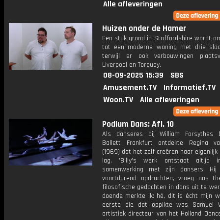
Alle afleveringen
Huizen onder de Hamer
Een stuk grond in Staffordshire wordt o
tot een moderne woning met drie sla
terwijl er ook verbouwingen plaats
Liverpool en Torquay.
08-09-2025 15:39
SBS
Amusement.TV
Informatief.TV
Woon.TV
Alle afleveringen
Podium Dans: Afl. 10
Als danseres bij William Forsythes
Ballett Frankfurt ontdekte Regina v
(1969) dat het zelf creëren haar eigenlijk
lag. 'Billy's werk ontstaat altijd
samenwerking met zijn dansers. Hij
voortdurend opdrachten, vroeg ons t
filosofische gedachten in dans uit te wer
doende merkte ik: hé, dit is écht mijn w
eerste die dat oppikte was Samuel 
artistiek directeur van het Holland Dance