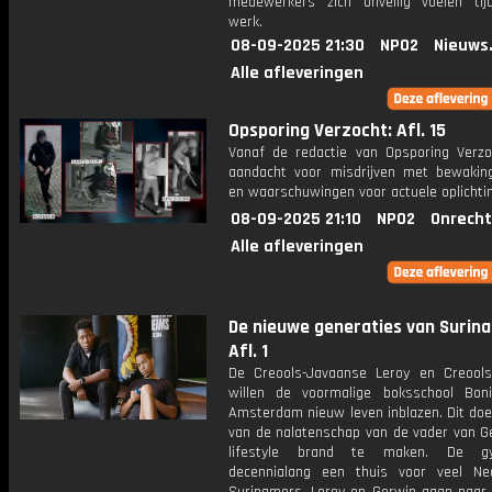
medewerkers zich onveilig voelen ti
werk.
08-09-2025 21:30
NPO2
Nieuws
Alle afleveringen
Opsporing Verzocht: Afl. 15
Vanaf de redactie van Opsporing Verzo
aandacht voor misdrijven met bewakin
en waarschuwingen voor actuele oplichti
08-09-2025 21:10
NPO2
Onrecht
Alle afleveringen
De nieuwe generaties van Surin
Afl. 1
De Creools-Javaanse Leroy en Creool
willen de voormalige boksschool Bo
Amsterdam nieuw leven inblazen. Dit doe
van de nalatenschap van de vader van G
lifestyle brand te maken. De 
decennialang een thuis voor veel Ne