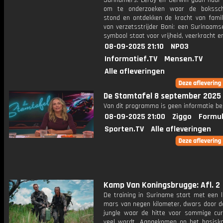
Surinamers. Leroy en Gerwin gaan naar
om te onderzoeken waar de bokssch
stond en ontdekken de kracht van famili
van verzetsstrijder Boni: een Surinaams
symbool staat voor vrijheid, veerkracht e
08-09-2025 21:10
NPO3
Informatief.TV
Mensen.TV
Alle afleveringen
De Stamtafel 8 september 2025
Van dit programma is geen informatie be
08-09-2025 21:00
Ziggo
Formul
Sporten.TV
Alle afleveringen
Kamp Van Koningsbrugge: Afl. 2
De training in Suriname start met een 
mars van negen kilometer, dwars door 
jungle waar de hitte voor sommige cur
veel wordt. Aangekomen op het basisk