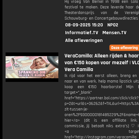
Hij vroeg Van Berkel in 1998 een solo
festival te maken. Deze leverde haar de
Theaterdansprijs van de Vereni
Schouwburg- en Concertgebouwdirecties 
08-09-2025 15:20
NPO2
Informatief.TV
Mensen.TV
Alle afleveringen
VeraCamilla: Alleen rijden & haa
van €150 kopen voor mezelf | VLO
Vera Camilla
Ik rijd voor het eerst alleen, breng en
naar en van werk, help mama lipstick ui
koop een €150 haarborstel Mijn 
target="_blank"
href="https://partner.bol.com/click/click?
p=2&t=url&s=36262&f=TXL&url=https%
zit-tussen-je-
oren%2F9300000181485229%2F&name=H
hier</a> (dit is een affiliate link.
commissie, jij betaalt niks extra's) ♡ 
<a target="_bl
href="http://instagram.com/veracamill