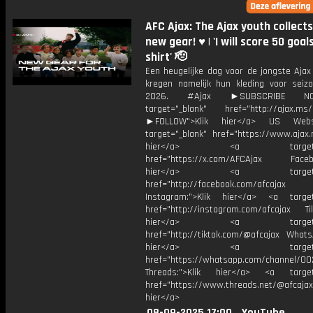
AFC Ajax: The Ajax youth collects
new gear! ♥️ | 'I will score 50 goals
shirt' 🫡
Een heugelijke dag voor de jongste Ajax 
kregen namelijk hun kleding voor seiz
2026. #Ajax ►SUBSCRIBE 
target="_blank" href="http://ajax.ms/
►FOLLOW">Klik hier</a> US Webs
target="_blank" href="https://www.ajax.n
hier</a> <a target="_
href="https://x.com/AFCAjax Facebo
hier</a> <a target="_
href="http://facebook.com/afcajax
Instagram:">Klik hier</a> <a target
href="http://instagram.com/afcajax TikT
hier</a> <a target="_
href="http://tiktok.com/@afcajax WhatsA
hier</a> <a target="_
href="https://whatsapp.com/channel/
Threads:">Klik hier</a> <a target=
href="https://www.threads.net/@afcajax
hier</a>
08-09-2025 17:00
YouTube