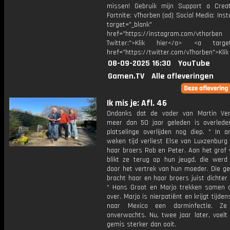
missen! Gebruik mijn Support a Crea
Fortnite: vThorben (ad) Social Media: Ins
target="_blank"
href="https://instagram.com/vthorben
Twitter:">Klik hier</a> <a target=
href="https://twitter.com/vThorben">Klik
08-09-2025 16:30
YouTube
Gamen.TV
Alle afleveringen
Ik mis je: Afl. 46
Ondanks dat de vader van Martin Ve
meer dan 50 jaar geleden is overleden,
plotselinge overlijden nog diep. * In a
weken tijd verliest Else van Luxzenburg
haar broers Rob en Peter. Aan het graf 
blikt ze terug op hun jeugd, die werd
door het vertrek van hun moeder. Die ge
bracht haar en haar broers juist dichter b
* Hans Groot en Marjo trekken samen 
over. Marjo is nierpatiënt en krijgt tijden
naar Mexico een darminfectie. Ze o
onverwachts. Nu, twee jaar later, voelt
gemis sterker dan ooit.