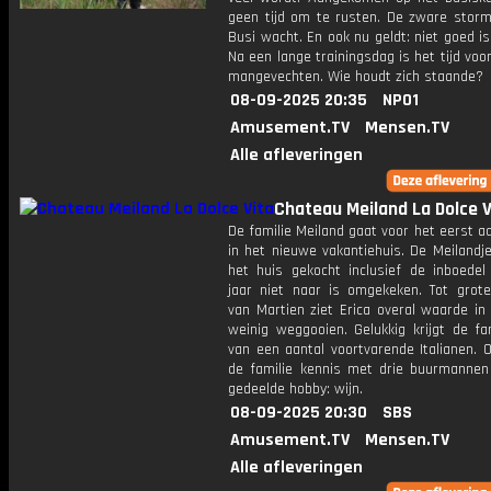
geen tijd om te rusten. De zware storm
Busi wacht. En ook nu geldt: niet goed i
Na een lange trainingsdag is het tijd voo
mangevechten. Wie houdt zich staande?
08-09-2025 20:35
NPO1
Amusement.TV
Mensen.TV
Alle afleveringen
Chateau Meiland La Dolce V
De familie Meiland gaat voor het eerst a
in het nieuwe vakantiehuis. De Meilandj
het huis gekocht inclusief de inboede
jaar niet naar is omgekeken. Tot grote
van Martien ziet Erica overal waarde in
weinig weggooien. Gelukkig krijgt de fa
van een aantal voortvarende Italianen. 
de familie kennis met drie buurmanne
gedeelde hobby: wijn.
08-09-2025 20:30
SBS
Amusement.TV
Mensen.TV
Alle afleveringen