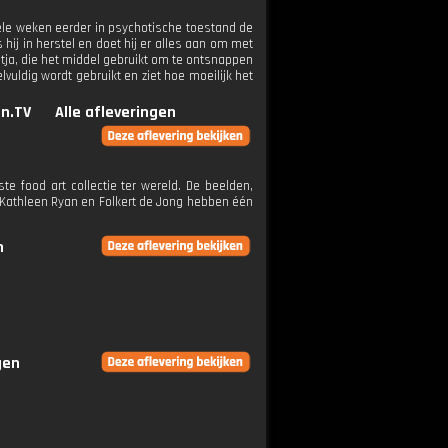
kele weken eerder in psychotische toestand de
 hij in herstel en doet hij er alles aan om met
Katja, die het middel gebruikt om te ontsnappen
lvuldig wordt gebruikt en ziet hoe moeilijk het
n.TV
Alle afleveringen
e food art collectie ter wereld. De beelden,
 Kathleen Ryan en Folkert de Jong hebben één
n
gen