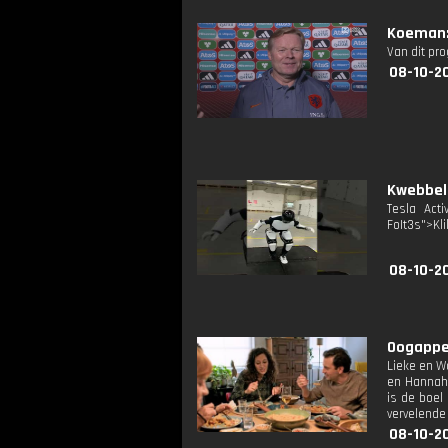
Koeman:
Van dit pr
08-10-2
Kwebbelk
Tesla Acti
FoIt3s">Kli
08-10-2
Oogappel
Lieke en W
en Hannah 
is de boel
vervelende 
08-10-2