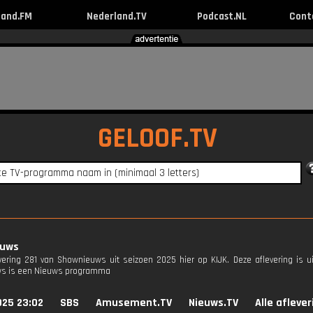
land.FM
Nederland.TV
Podcast.NL
Cont
GELOOF.TV
euws
evering 281 van Shownieuws uit seizoen 2025 hier op KIJK. Deze aflevering is u
s is een Nieuws programma
025 23:02
SBS
Amusement.TV
Nieuws.TV
Alle afleve