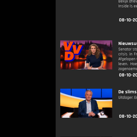
Bekijk afle
Inside is
08-10-2
Nieuwsuu
Senator sta
crisis in 
Afgelopen 
leven. Hoe
zogenoemde 
08-10-2
De slims
Uitdager: E
08-10-2