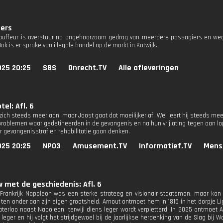
ders
uffeur is overstuur na ongehoorzaam gedrag van meerdere passagiers en wegg
Ook is er sprake van illegale handel op de markt in Katwijk.
025 20:25
SBS
Onrecht.TV
Alle afleveringen
tel: Afl. 6
zich steeds meer aan, maar Joost gaat dat moeilijker af. Wel leert hij steeds me
 problemen waar gedetineerden in de gevangenis en na hun vrijlating tegen aan lo
r gevangenisstraf en rehabilitatie gaan denken.
025 20:25
NPO3
Amusement.TV
Informatief.TV
Mens
w met de geschiedenis: Afl. 6
 Frankrijk Napoleon was een sterke strateeg en visionair staatsman, maar k
k ten onder aan zijn eigen grootsheid. Arnout ontmoet hem in 1815 in het dorpje Li
aterloo naast Napoleon, terwijl diens leger wordt verpletterd. In 2025 ontmoet 
eger en hij volgt het strijdgewoel bij de jaarlijkse herdenking van de Slag bij W