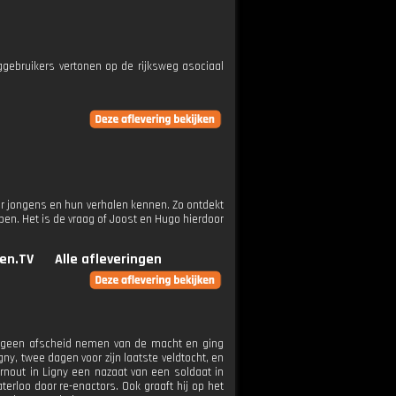
ebruikers vertonen op de rijksweg asociaal
er jongens en hun verhalen kennen. Zo ontdekt
pen. Het is de vraag of Joost en Hugo hierdoor
en.TV
Alle afleveringen
on geen afscheid nemen van de macht en ging
gny, twee dagen voor zijn laatste veldtocht, en
Arnout in Ligny een nazaat van een soldaat in
aterloo door re-enactors. Ook graaft hij op het