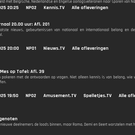
eld met Belgische, Nederlandse en Engelse oorlogsveteranen naar sporen van N
025 20:25
NPO2
Kennis.TV
Alle afleveringen
naal 20.00 uur: Afl. 201
aatste nieuws, gebeurtenissen van nationaal en internationaal belang en d
l.
025 20:00
NPO1
Nieuws.TV
Alle afleveringen
Mes op Tafel: Afl. 39
 pokeren met de antwoorden op vragen. Niet alleen kennis is van belang, wie 
fen.
025 19:50
NPO2
Amusement.TV
Spelletjes.TV
Alle af
genoten
 nieuwe deelnemers de loods binnen, maar Roma, Demi en Geert worstelen met 