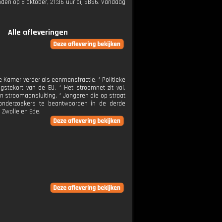
onden op 8 oktober, 21:36 uur bij SBS6. Vandaag
Alle afleveringen
e Kamer verder als eenmansfractie. * Politieke
ngstekort van de EU. * Het stroomnet zit vol.
n stroomaansluiting. * Jongeren die op straat
n onderzoekers te beantwoorden in de derde
n Zwolle en Ede.