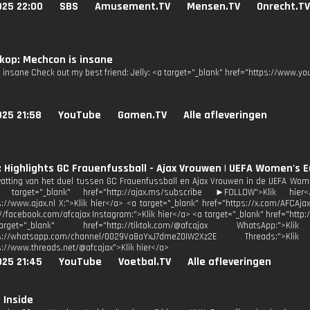
025 22:00
SBS
Amusement.TV
Mensen.TV
Onrecht.TV
kop: Mechcon is insane
 insane Check out my best friend: Jelly: <a target="_blank" href="https://www.y
025 21:58
YouTube
Gamen.TV
Alle afleveringen
: Highlights GC Frauenfussball - Ajax Vrouwen | UEFA Women's 
atting van het duel tussen GC Frauenfussball en Ajax Vrouwen in de UEFA W
arget="_blank" href="http://ajax.ms/subscribe ►FOLLOW">Klik hie
s://www.ajax.nl X:">Klik hier</a> <a target="_blank" href="https://x.com/AFCAja
://facebook.com/afcajax Instagram:">Klik hier</a> <a target="_blank" href="http:
et="_blank" href="http://tiktok.com/@afcajax WhatsApp:">
tps://whatsapp.com/channel/0029Va8aYxJ7dmeZ0IW2Xz2E Threads:
s://www.threads.net/@afcajax">Klik hier</a>
025 21:45
YouTube
Voetbal.TV
Alle afleveringen
 Inside