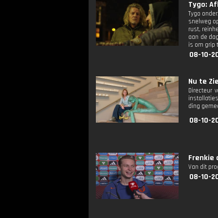
Tygo: Afl
Tygo onder
snelweg op 
rust, reinh
aan de dage
is om grip 
08-10-20
Nu te Zie
Directeur 
installati
ding gemee
08-10-20
Frenkie 
Van dit pr
08-10-20