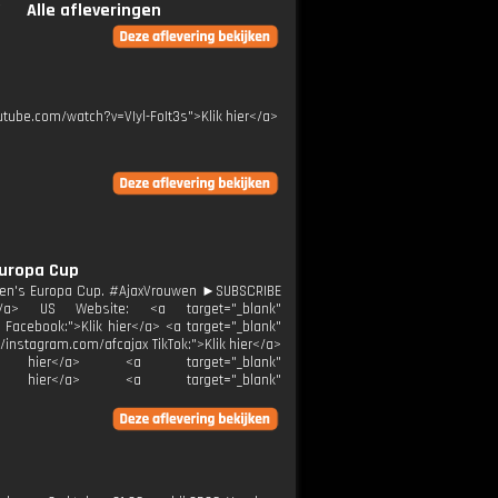
Alle afleveringen
outube.com/watch?v=VIyl-FoIt3s">Klik hier</a>
Europa Cup
omen's Europa Cup. #AjaxVrouwen ►SUBSCRIBE
r</a> US Website: <a target="_blank"
x Facebook:">Klik hier</a> <a target="_blank"
//instagram.com/afcajax TikTok:">Klik hier</a>
Klik hier</a> <a target="_blank"
">Klik hier</a> <a target="_blank"