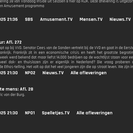
vering 38 van Vandaag Inside uit seizoen 8 hier op KIJK. Deze aflevering is uitgez
 een Amusement programma
025 21:36
SBS
Amusement.TV
Mensen.TV
Nieuws.TV
r: Afl. 272
pt op bij VVD. Senator Cees van de Sanden vertrekt bij de VVD en gaat in de Eerst
Frankrijk. Frankrijk zit in een economische crisis en heeft het grootste begroti
week werd bekend dat maar liefst 14.000 bedrijven op de wachtlijst staan voor ee
veel dak- en thuislozen zijn er eigenlijk in Nederland? Die vraag probere
Ethos-telling. Het valt op dat het veel jongeren zijn die op straat leven. We zijn i
025 21:30
NPO2
Nieuws.TV
Alle afleveringen
te mens: Afl. 28
ric van der Burg.
025 21:30
NPO1
Spelletjes.TV
Alle afleveringen