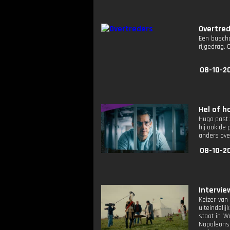
Overtre
Een buscha
rijgedrag. 
08-10-2
Hel of ho
Hugo past 
hij ook de
anders ove
08-10-2
Intervie
Keizer van
uiteindelij
staat in W
Napoleons l