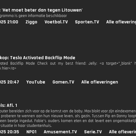
 'Het moet beter dan tegen Litouwen'
ogramma is geen informatie beschikbaar
025 21:00
Ziggo
Voetbal.TV
Sporten.TV
Alle afleveri
op: Tesla Activated Backflip Mode
vated Backflip Mode Check out my best friend: Jelly: <a target="_blank" h
k hier</a>
025 20:47
YouTube
Gamen.TV
Alle afleveringen
s: Afl. 1
outer bereiden zich voor op de komst van de baby. Max blokt voor zijn eindexamen
proberen te wennen aan hun nieuwe leven, als gezin. Tussen Pip en Danny loopt 
 een beetje ingedut. Fabie's ouders komen eten en dat levert een ongemakkeli
situatie in haar studentenhuis.
025 20:35
NPO1
Amusement.TV
Serie.TV
Alle aflever