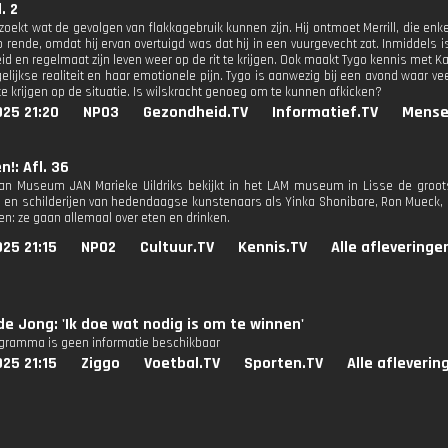
. 2
zoekt wat de gevolgen van flakkagebruik kunnen zijn. Hij ontmoet Merrill, die en
rende, omdat hij ervan overtuigd was dat hij in een vuurgevecht zat. Inmiddels is
eid en regelmaat zijn leven weer op de rit te krijgen. Ook maakt Tygo kennis met 
lijkse realiteit en haar emotionele pijn. Tygo is aanwezig bij een avond waar vee
te krijgen op de situatie. Is wilskracht genoeg om te kunnen afkicken?
25 21:20
NPO3
Gezondheid.TV
Informatief.TV
Mense
n!: Afl. 36
van Museum JAN Marieke Uildriks bekijkt in het LAM museum in Lisse de grootst
es en schilderijen van hedendaagse kunstenaars als Yinka Shonibare, Ron Mueck,
n: ze gaan allemaal over eten en drinken.
25 21:15
NPO2
Cultuur.TV
Kennis.TV
Alle afleveringe
de Jong: 'Ik doe wat nodig is om te winnen'
ogramma is geen informatie beschikbaar
25 21:15
Ziggo
Voetbal.TV
Sporten.TV
Alle afleverin