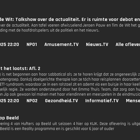
e Wit: Talkshow over de actualiteit. Er is ruimte voor debat e
ver de actualiteit. Aan tafel voeren afwisselend Jeroen Pauw en Tim de Wit het g
ding met de hoofdrolspelers uit de politiek en het nieuws.
025 22:20
NPO1
Amusement.TV
Nieuws.TV
Alle aflev
t het laatst: Afl. 2
 is net begonnen aan haar sabbatical als ze te horen krijgt dat ze ongeneeslijk z
notengroep. Dankzij doelgerichte therapie kan ze tóch haar reisplannen doorzette
ETT-syndroom, waardoor ze in een rolstoel zit en ademt via een buisje in haar kee
elijk regie. Ze worden ondersteund door het Emma Thuis Team, dat zorg aan hui
an Jip ook gewoon lol maken met haar vriendinnen en meespelen in de eindmusic
025 22:20
NPO2
Gezondheid.TV
Informatief.TV
Mense
op Beeld
evering 4 van Hufters op Beeld uit seizoen 4 hier op KIJK. Deze aflevering is uit
Beeld is een Reality programma en is geschikt voor 6 jaar of ouder