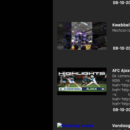
08-10-2
Kwebbel
Mechcon is
08-10-2
AFC Ajax
De samenv
NOW <a t
href="http
href="http
<a targ
href="ht
href="http
08-10-2
Vandaag