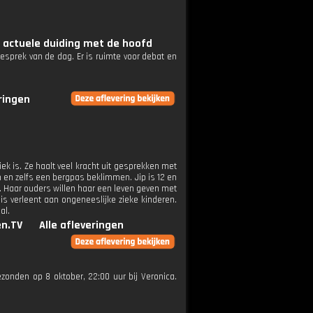
n actuele duiding met de hoofd
esprek van de dag. Er is ruimte voor debat en
eringen
iek is. Ze haalt veel kracht uit gesprekken met
n en zelfs een bergpas beklimmen. Jip is 12 en
l. Haar ouders willen haar een leven geven met
s verleent aan ongeneeslijke zieke kinderen.
al.
n.TV
Alle afleveringen
gezonden op 8 oktober, 22:00 uur bij Veronica.