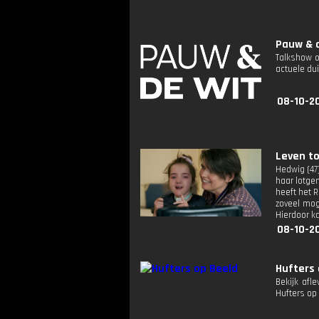
Pauw & d
Talkshow o
actuele dui
08-10-2
Leven to
Hedwig (47)
haar lotge
heeft het R
zoveel mog
Hierdoor k
08-10-2
Hufters 
Bekijk afl
Hufters op 