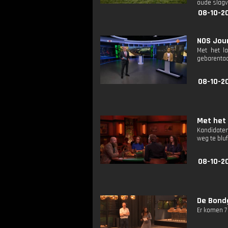
oude slagv
08-10-2
NOS Jour
Met het l
gebarentaa
08-10-2
Met het 
Kandidaten
weg te bluf
08-10-2
De Bond
Er komen 7