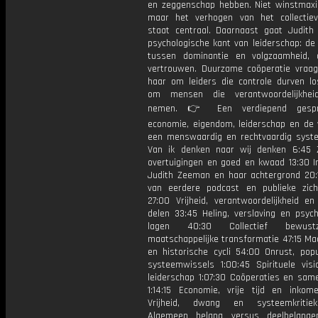
en zeggenschap hebben. Niet winstmaxim
maar het verhogen van het collectiev
staat centraal. Daarnaast gaat Judith
psychologische kant van leiderschap: de
tussen dominantie en volgzaamheid,
vertrouwen. Duurzame coöperatie vraag
haar om leiders die controle durven lo
om mensen die verantwoordelijkhei
nemen. 👉 Een verdiepend gespr
economie, eigendom, leiderschap en de
een menswaardig en rechtvaardig syst
Van ik denken naar wij denken 6:45 Z
overtuigingen en goed en kwaad 13:30 In
Judith Zeeman en haar achtergrond 20:
van eerdere podcast en publieke zich
27:00 Vrijheid, verantwoordelijkheid en 
delen 33:45 Heling, verslaving en psych
lagen 40:30 Collectief bewust
maatschappelijke transformatie 47:15 Mac
en historische cycli 54:00 Onrust, pop
systeemwissels 1:00:45 Spirituele visi
leiderschap 1:07:30 Coöperaties en sam
1:14:15 Economie, vrije tijd en inkome
Vrijheid, dwang en systeemkritiek
Algemeen belang versus deelbelange