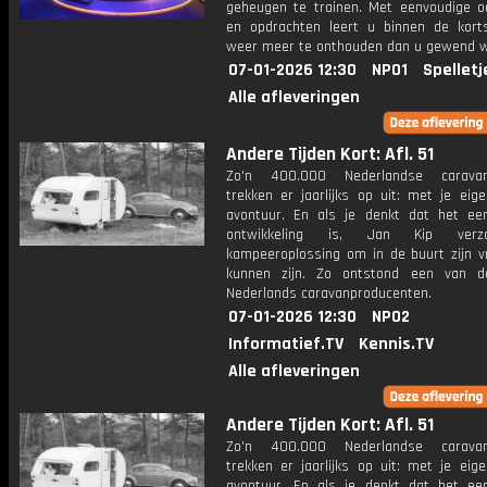
geheugen te trainen. Met eenvoudige o
en opdrachten leert u binnen de kort
weer meer te onthouden dan u gewend 
07-01-2026 12:30
NPO1
Spelletj
Alle afleveringen
Andere Tijden Kort: Afl. 51
Zo'n 400.000 Nederlandse caravanb
trekken er jaarlijks op uit: met je eig
avontuur. En als je denkt dat het ee
ontwikkeling is, Jan Kip ver
kampeeroplossing om in de buurt zijn vr
kunnen zijn. Zo ontstond een van d
Nederlands caravanproducenten.
07-01-2026 12:30
NPO2
Informatief.TV
Kennis.TV
Alle afleveringen
Andere Tijden Kort: Afl. 51
Zo'n 400.000 Nederlandse caravanb
trekken er jaarlijks op uit: met je eig
avontuur. En als je denkt dat het ee