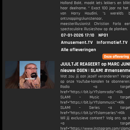
Holland Bakt, maakt iets lekkers en blik
haar deelname. * Exact 100 jaar na het 
van Harry Houdini, 's werelds b
ontsnappingskunstenaar, 
meesterillusionist Christian Farla e
spectaculaire illusieshow op de planken.
07-01-2026 17:10
NPO1
Amusement.TV
Informatief.TV
Alle afleveringen
JUULTJE REAGEERT op MARC JUNI
nieuwe OGEN | SLAM! #mensenm
Wat zou jij aan jezelf veranderen? Verge
op onze YouTube-kanalen te abonneren
Radio <a target="_b
href="https://bit.ly/YTslamradio">Klik
SLAM! – Music <a target="_
href="https://bit.ly/YTslammusic">Klik
SLAM! – Series <a target="
href="https://bit.ly/YTslamseries">Klik
Wil jij exclusieve content? Volg ons op 
<a target="_bl
href="https://www.instagram.com/slamoff