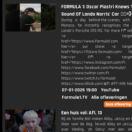
FORMULA 1: Oscar Piastri Knows 
Sound Of Lando Norris' Car 🧏‍♂️💨
During a day behind-the-scenes with
Monaco, he instantly recognises the
Lando's Porsche GT3 RS. For more F1® vide
<a target="_bl
href="https://www.Formula1.com Vis
hier</a> our store: <a target=
href="https://f1store.formula1.com/ Fol
hier</a> F1®: <a target="_
href="https://www.instagram.com/F1
https://www.facebook.com/Formula1/
https://www.twitter.com/F1
https://www.twitch.tv/formula1
https://www.tiktok.com/@f1 #F1">Klik hi
07-01-2026 19:00
YouTube
Formule1.TV
Alle afleveringen
Een huis vol: Afl. 13
Bij de familie Bal maken Abby, Jessy en 
klaar voor de dag. Terwijl Abby en Jess
over kleding, zit Daisy met een ie