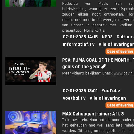
Nadezjda von Meck. Een roma
briefwisseling waarbij er een afspraa
zouden elkaar nooit ontmoeten. Flor
neemt ons mee in dit weergaloze verhaa
van Santen in gesprek met Podium K
presentator Floris Kortie.
07-01-2026 14:15
NPO2
Cultuur
Informatief.TV
Alle afleveringe
PSV: PUMA GOAL OF THE MONTH | 
goals of the year 🧨
Meer video's bekijken? Check www.psv.nl/
07-01-2026 13:01
YouTube
Voetbal.TV
Alle afleveringen
MAX Geheugentrainer: Afl. 3
Train uw brein. Naarmate iemand ouder w
het geheugen nog wel eens iets mind
worden. Dit programma geeft u de ka