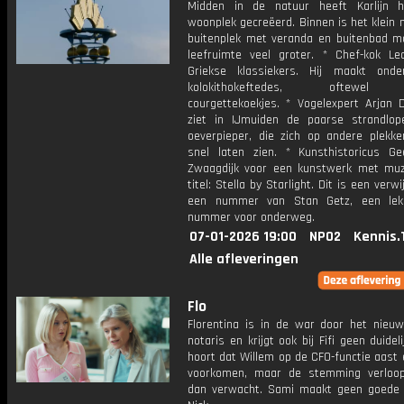
Midden in de natuur heeft Karlijn h
woonplek gecreëerd. Binnen is het klein
buitenplek met veranda en buitenbad m
leefruimte veel groter. * Chef-kok L
Griekse klassiekers. Hij maakt ond
kolokithokeftedes, oftewel 
courgettekoekjes. * Vogelexpert Arjan 
ziet in IJmuiden de paarse strandlo
oeverpieper, die zich op andere plekke
snel laten zien. * Kunsthistoricus Ge
Zwaagdijk voor een kunstwerk met muz
titel: Stella by Starlight. Dit is een verw
een nummer van Stan Getz, een lekk
nummer voor onderweg.
07-01-2026 19:00
NPO2
Kennis.
Alle afleveringen
Flo
Florentina is in de war door het nieu
notaris en krijgt ook bij Fifi geen duideli
hoort dat Willem op de CFO-functie aast 
voorkomen, maar de stemming verloo
dan verwacht. Sami maakt geen goede i