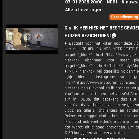
07-01-2026 20:00
NPO1
Nieuws.
Alle afleveringen
Gio: IK HEB HIER HET BESTE GEVOEL
HUIZEN BEZICHTIGEN!🏠
♦ Bedankt voor het kijken naar deze vid
hier mijn TRUIEN EN NOG MEER VETTE D
target="_blank" href="http://www.gioxl.
hier</a> Abonneer voor meer ple
target="_blank" href="http://bit.ly/Ab
♦">Klik hier</a> Mij dagelijks volgen?
kijkje hier: - Instagram: <a target
href="https://www.instagram.com/gio/
hier</a> ben Giovanni en ik probeer het 
YouTube te entertainen met video's! Al mi
zijn in 1080p, dat betekent dus HD! 
video's als verhalen over levensgebeur
vlogs en allerlei challenges en rando
Reizen en vloggen vind ik het leukste o
Ik upload ook veel video's met mijn fam
dat wordt altijd goed ontvangen. Om 
17:30 kan jij een video verwachten.