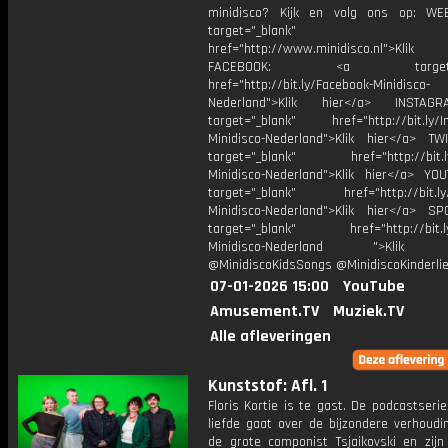
minidisco? Kijk en volg ons op: WE
target="_blank"
href="http://www.minidisco.nl">Klik
FACEBOOK: <a target="_
href="http://bit.ly/Facebook-Minidisco-
Nederland">Klik hier</a> INSTA
target="_blank" href="http://bit.ly/I
Minidisco-Nederland">Klik hier</a> TW
target="_blank" href="http://bit.ly
Minidisco-Nederland">Klik hier</a> YO
target="_blank" href="http://bit.ly
Minidisco-Nederland">Klik hier</a> SP
target="_blank" href="http://bit.ly
Minidisco-Nederland ">Klik h
@MinidiscoKidsSongs @MinidiscoKinderli
07-01-2026 15:00
YouTube
Amusement.TV
Muziek.TV
Alle afleveringen
Kunststof: Afl. 1
Floris Kortie is te gast. De podcastseri
liefde gaat over de bijzondere verhoudi
de grote componist Tsjaikovski en zij