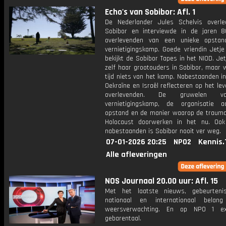
Echo's van Sobibor: Afl. 1
De Nederlander Jules Schelvis overle
Sobibor en interviewde in de jaren 
overlevenden van een unieke opstan
vernietigingskamp. Goede vriendin Jetj
bekijkt de Sobibor Tapes in het NIOD. Jet
zelf haar grootouders in Sobibor, maar 
tijd niets van het kamp. Nabestaanden i
Oekraïne en Israël reflecteren op het le
overlevenden. De gruwelen 
vernietigingskamp, de organisatie 
opstand en de manier waarop de trauma
Holocaust doorwerken in het nu. Oo
nabestaanden is Sobibor nooit ver weg.
07-01-2026 20:25
NPO2
Kennis.
Alle afleveringen
NOS Journaal 20.00 uur: Afl. 15
Met het laatste nieuws, gebeurteni
nationaal en internationaal bela
weersverwachting. En op NPO 1 e
gebarentaal.