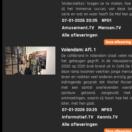
'kinderziektes' kregen ze te maken, hoe
zij het immense succes van deze la
serie en wat en waar heeft De Mol hen g
07-01-2026 20:35
NPO1
Amusement.TV
Mensen.TV
Alle afleveringen
Volendam: Afl. 1
De cafébrand in Volendam staat velen nog
het geheugen gegrift. In de nieuwjaars
2000 op 2001 brak brand uit in Café De 
deze ramp kwamen veertien jonge mens
leven en raakten veel anderen ernstig g
indringende gesprek dat Rachel Rosie
met een aantal overlevenden voerd
opnieuw getoond, aangevuld met
ontmoetingen, waarin zij hoort hoe het n
later, met hen gaat.
07-01-2026 20:25
NPO3
Informatief.TV
Kennis.TV
Alle afleveringen