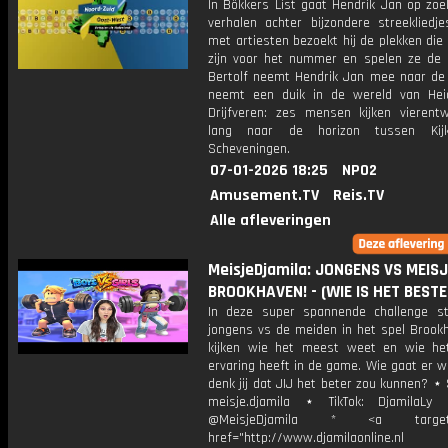
In Bökkers List gaat Hendrik Jan op zoe
verhalen achter bijzondere streekliedj
met artiesten bezoekt hij de plekken die 
zijn voor het nummer en spelen ze de s
Bertolf neemt Hendrik Jan mee naar de 
neemt een duik in de wereld van Heid
Drijfveren: zes mensen kijken vierentw
lang naar de horizon tussen Kij
Scheveningen.
07-01-2026 18:25
NPO2
Amusement.TV
Reis.TV
Alle afleveringen
MeisjeDjamila: JONGENS VS MEISJ
BROOKHAVEN! - (WIE IS HET BESTE
In deze super spannende challenge st
jongens vs de meiden in het spel Brook
kijken wie het meest weet en wie h
ervaring heeft in de game. Wie gaat er 
denk jij dat JIJ het beter zou kunnen? ⋆
meisje.djamila ⋆ TikTok: DjamilaLy
@MeisjeDjamila * <a target="
href="http://www.djamilaonline.nl