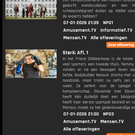
Een compasscamera, een houten fotoca
gedurfd wandsculptuur en een his
scheepstelegraaf duiken op. Welke vond
de experts hebben?
07-01-2026 21:35
NPO1
Amusement.TV
Informatief.TV
Mensen.TV
Alle afleveringen
Sterk: Afl. 1
In het Friese Oldeberkoop is de lokale
veel sporters een tweede thuis. Femmy
vonden er na een bewogen leven op
liefde. Bodybuilder Nanouk startte met s
noodzaak, maar traint nu zelfs zes 
week. Ze oefent voor de spiegel 
kampioenschap. Giovannie met Down
heeft één duidelijk doel: een blokjesbu
heeft haar eerste sportpak besteld en 
Marlous maakt ze het gedenkwaardige pa
07-01-2026 21:30
NPO3
Amusement.TV
Mensen.TV
Alle afleveringen