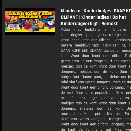
Minidisco | Kinderliedjes: DAAR 
OLIFANT | Kinderliedjes | Op het
Kinderdagverblijf | Remast
Video met leidsters en kinderen
kinderdagverblijf: Jongens, meisjes aan
want daar komt een olifant… Vernieuwd
betere beeldkwaliteit! Kijkwijzer: AL 
DAAR KOMT EEN OLIFANT Jongens, meisj
kant Want daar komt een olifant Dik
grote oren En een lange slurf van voren
meisjes aan de kant Want daar komt ee
Jongens, meisjes aan de kant Daar 
babyolifant Dunne pootjes, kleine oortj
mini-slurf van voren Jongens, meisjes a
Want daar komt een olifant Jongens, me
de kant Daar komt papaolifant Dikke pot
oren En een lange slurf van voren 
meisjes aan de kant Want daar komt ee
Jongens, meisjes aan de kant D
mamaolifant Mooie poten, lieve oren En 
slurf van voren Jongens, meisjes aa
Want daar komt een olifant Jongens, me
de kant De familie olifant Meer we