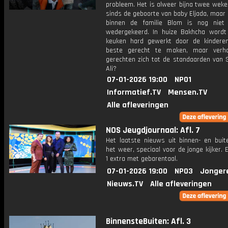
probleem. Het is alweer bijna twee weke
sinds de geboorte van baby Eljada, maar
binnen de familie Blom is nog niet
wedergekeerd. In huize Bakhcha wordt
keuken hard gewerkt door de kinder
beste gerecht te maken, maar verh
gerechten zich tot de standaarden van 
Ali?
07-01-2026 19:00
NPO1
Informatief.TV
Mensen.TV
Alle afleveringen
NOS Jeugdjournaal: Afl. 7
Het laatste nieuws uit binnen- en buit
het weer, speciaal voor de jonge kijker.
1 extra met gebarentaal.
07-01-2026 19:00
NPO3
Jonger
Nieuws.TV
Alle afleveringen
BinnensteBuiten: Afl. 3