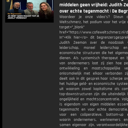
middelen geen vrijheid: Judith 
over echte tegenmacht | De Begr
Waardeer je onze video's? Steun 
Weltschmerz, het podium voor het vrije 
target="_blank"
href="https://www.cafeweltschmerz.nl/
In">Klik hier</a> dit begrenzersgespre
Judith Zeeman over de noodzaak v
leiderschap, moreel leiderschap e
economische structuren die het algeme
dienen. Als systemisch therapeut en b
van ondernemers laat zij zien hoe per
ontwikkeling en maatschappelijke ve
onlosmakelijk met elkaar verbonden zij
deelt ook in dit gesprek haar scherpe a
het huidige geld- en economische systee
uit waarom zowel kapitalisme als c
top-downstructuren zijn die uiteindelijk 
ongelijkheid en machtsconcentratie. Vol
is eigendom van eigen middelen essent
tegenmacht en voor echte democratie.
voor een coöperatieve, bottom-up e
waarin ondernemers, werknemers en
samen eigenaar zijn, verantwoordelijkhe