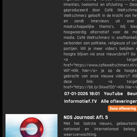
Intenties, toekomst en afsluiting --- Dez
geproduceerd door Café Weltschme
Weltschmerz gelooft in de kracht van he
en zendt interviews uit over 
maatschappelijke thema's. Wij bi
hoogwaardig alternatief voor de ma
media. Café Weltschmerz is onafhankelij
verbonden aan politieke, religieuze of c
partijen. Wil je meer video's bekijken
hoogte blijven via onze nieuwsbrief? Ga
<a target="_bl
href="https://www.cafeweltschmerz.nl/v
Wil">Klik hier</a> je op de hoogt
gebracht van onze nieuwe video's? Kl
deze link: <a target="_
href="https://bit.ly/3XweTO0">Klik hier</
07-01-2026 18:01
YouTube
Beur
Informatief.TV
Alle afleveringe
NOS Journaal: Afl. 5
Met het laatste nieuws, gebeurteni
nationaal en internationaal bela
weersverwachting.