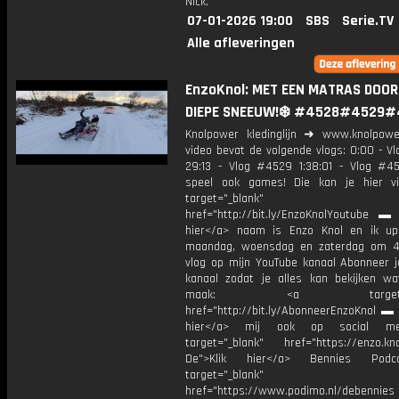
Nick.
07-01-2026 19:00
SBS
Serie.TV
Alle afleveringen
EnzoKnol: MET EEN MATRAS DOOR
DIEPE SNEEUW!❄️ #4528#4529#
Knolpower kledinglijn ➜ www.knolpowe
video bevat de volgende vlogs: 0:00 - V
29:13 - Vlog #4529 1:38:01 - Vlog #
speel ook games! Die kan je hier v
target="_blank"
href="http://bit.ly/EnzoKnolYoutube ▬ M
hier</a> naam is Enzo Knol en ik up
maandag, woensdag en zaterdag om 4
vlog op mijn YouTube kanaal Abonneer j
kanaal zodat je alles kan bekijken w
maak: <a target="_b
href="http://bit.ly/AbonneerEnzoKnol ▬ 
hier</a> mij ook op social me
target="_blank" href="https://enzo.kno
De">Klik hier</a> Bennies Podc
target="_blank"
href="https://www.podimo.nl/debennies