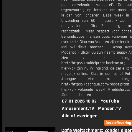
een vervelende ‘kansparel’. De poli
tegenwoordig op fatbikes om meer r
krijgen van jongeren. Deze week in
Uitzending van 60 minuten: - John 
aangevallen - Dirk Zeelenberg star
rechtszaak - Meer respect voor panse
Gehandicapte mensen boos vanwege n
overheid - Gian van Veen en zijn vriendin 
Mol wil ‘lieve mensen’ - Scoop ove
Magerita - Olcay Gulsun neemt puppy Al
zien via: <a target="_
href="https://roddelpraat.backme.org 
hier</a> zijn nu in Thailand, de serie ko
mogelijk online. Sluit je aan bij Lil Fa
Asangue via: <a target="_
href="https://asangue.com/roddelpraat 
hier</a> volgende week! #roddelpraat
#dennisschouten
07-01-2026 18:02
YouTube
Amusement.TV
Mensen.TV
Alle afleveringen
Cafe Weltschmerz: Zonder eige