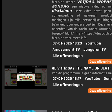
hier</a> Iedere 𝙑𝙍𝙄𝙅𝘿𝘼𝙂, 𝙒𝙊𝙀𝙉
𝙕𝙊𝙉𝘿𝘼𝙂 een nieuwe video op mi
𝙙𝙞𝙨𝙘𝙡𝙖𝙞𝙢𝙚𝙧 Deze video bevat gee
samenwerking of gekregen product
meningen zijn mijn persoonlijke uitinge
beïnvloed door andere partijen. Deze ver
onderdeel van de Social Code: YouTube.
target="_blank" href="https://desocialcod
hier</a> voor meer info.
07-01-2026 18:23
YouTube
Amusement.TV
Jongeren.TV
Alle afleveringen
eDivisie: SAY THE NAME ON BEAT!
Van dit programma is geen informatie be
07-01-2026 18:17
YouTube
Gam
Alle afleveringen